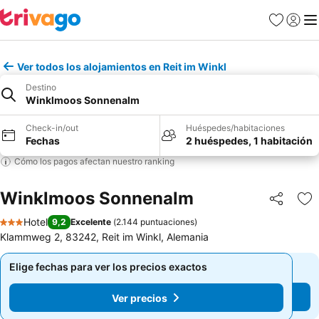
Favoritos
Iniciar 
Me
Ver todos los alojamientos en Reit im Winkl
Destino
Winklmoos Sonnenalm
Check-in/out
Huéspedes/habitaciones
Fechas
2 huéspedes, 1 habitación
Cómo los pagos afectan nuestro ranking
Winklmoos Sonnenalm
Compartir
Ag
Hotel
9,2
Excelente
(
2.144 puntuaciones
)
3 Estrellas
Klammweg 2, 83242, Reit im Winkl, Alemania
Elige fechas para ver los precios exactos
Elige fechas para ver los precios exactos
Ver precios
Ver precios