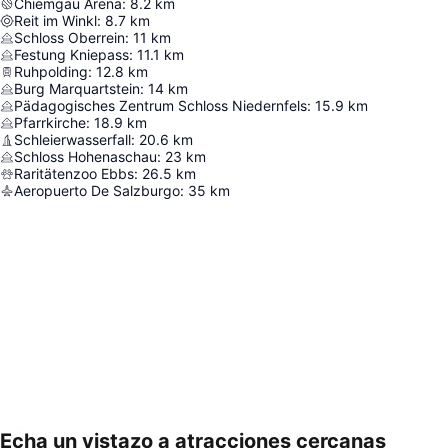
Chiemgau Arena
:
8.2
km
Reit im Winkl
:
8.7
km
Schloss Oberrein
:
11
km
Festung Kniepass
:
11.1
km
Ruhpolding
:
12.8
km
Burg Marquartstein
:
14
km
Pädagogisches Zentrum Schloss Niedernfels
:
15.9
km
Pfarrkirche
:
18.9
km
Schleierwasserfall
:
20.6
km
Schloss Hohenaschau
:
23
km
Raritätenzoo Ebbs
:
26.5
km
Aeropuerto De Salzburgo
:
35
km
Echa un vistazo a atracciones cercanas