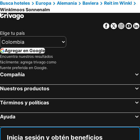
Busca hoteles
Europa
Alemania
Baviera
Reit im Winkl
Winklmoos Sonnenalm
Facebook
Twitter
Insta
Yo
Elige tu país
Agregar en Google
Encuentra nuestros resultados
fácilmente: agrega trivago como
fuente preferida en Google.
Compañía
Nuestros productos
Términos y políticas
Ayuda
Inicia sesión y obtén beneficios