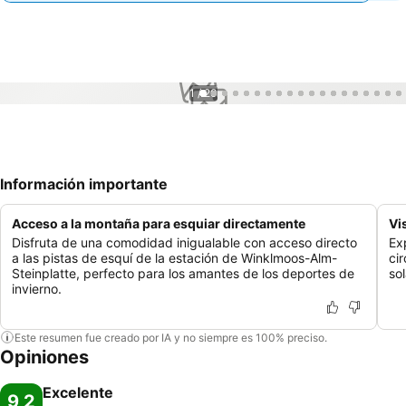
1 / 20
Información importante
Acceso a la montaña para esquiar directamente
Vi
Disfruta de una comodidad inigualable con acceso directo
Ex
a las pistas de esquí de la estación de Winklmoos-Alm-
ci
Steinplatte, perfecto para los amantes de los deportes de
so
invierno.
Este resumen fue creado por IA y no siempre es 100% preciso.
Opiniones
Excelente
9,2