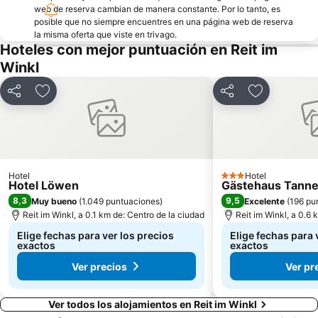
web de reserva cambian de manera constante. Por lo tanto, es
posible que no siempre encuentres en una página web de reserva
la misma oferta que viste en trivago.
Hoteles con mejor puntuación en Reit im
Winkl
Compartir
Agregar a favoritos
Compartir
Agregar a f
Hotel
Hotel
3 Estrellas
Hotel Löwen
Gästehaus Tann
8,3
9,5
Muy bueno
(
1.049 puntuaciones
)
Excelente
(
196 pu
Reit im Winkl, a 0.1 km de: Centro de la ciudad
Reit im Winkl, a 0.6 
Elige fechas para ver los precios
Elige fechas para 
exactos
exactos
Ver precios
Ver pr
Ver todos los alojamientos en Reit im Winkl