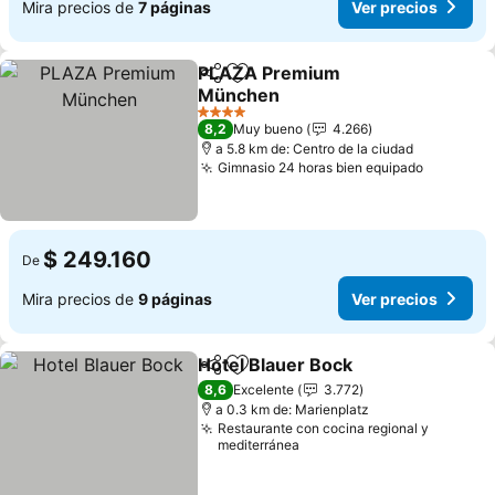
Mira precios de
7 páginas
Ver precios
PLAZA Premium
Compartir
Agregar a favoritos
München
4 Estrellas
8,2
Muy bueno
4.266
a 5.8 km de: Centro de la ciudad
Gimnasio 24 horas bien equipado
$ 249.160
De
Mira precios de
9 páginas
Ver precios
Hotel Blauer Bock
Compartir
Agregar a favoritos
8,6
Excelente
3.772
a 0.3 km de: Marienplatz
Restaurante con cocina regional y
mediterránea