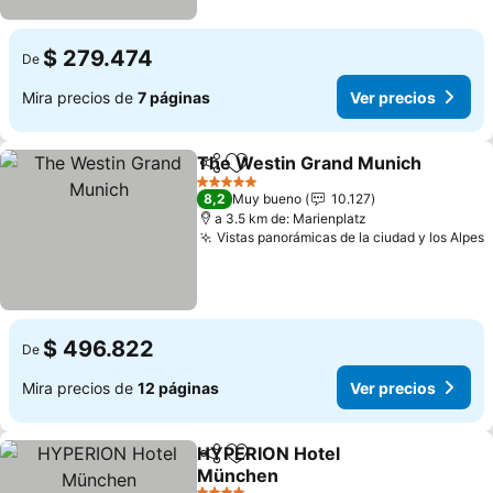
$ 279.474
De
Mira precios de
7 páginas
Ver precios
The Westin Grand Munich
Compartir
Agregar a favoritos
5 Estrellas
8,2
Muy bueno
10.127
a 3.5 km de: Marienplatz
Vistas panorámicas de la ciudad y los Alpes
$ 496.822
De
Mira precios de
12 páginas
Ver precios
HYPERION Hotel
Compartir
Agregar a favoritos
München