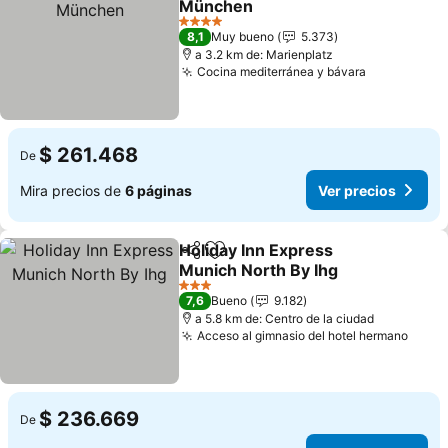
München
4 Estrellas
8,1
Muy bueno
5.373
a 3.2 km de: Marienplatz
Cocina mediterránea y bávara
$ 261.468
De
Mira precios de
6 páginas
Ver precios
Holiday Inn Express
Compartir
Agregar a favoritos
Munich North By Ihg
3 Estrellas
7,6
Bueno
9.182
a 5.8 km de: Centro de la ciudad
Acceso al gimnasio del hotel hermano
$ 236.669
De