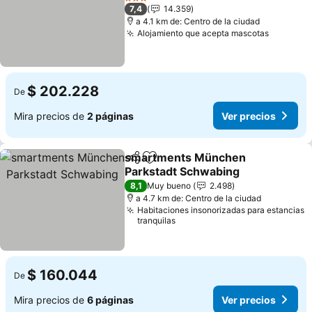
3 Estrellas
7,4
14.359
a 4.1 km de: Centro de la ciudad
Alojamiento que acepta mascotas
$ 202.228
De
Mira precios de
2 páginas
Ver precios
smartments München
Compartir
Agregar a favoritos
Parkstadt Schwabing
8,1
Muy bueno
2.498
a 4.7 km de: Centro de la ciudad
Habitaciones insonorizadas para estancias
tranquilas
$ 160.044
De
Mira precios de
6 páginas
Ver precios