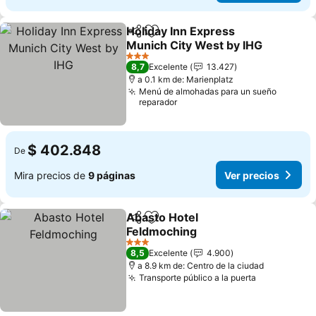
Holiday Inn Express
Compartir
Agregar a favoritos
Munich City West by IHG
3 Estrellas
8,7
Excelente
13.427
a 0.1 km de: Marienplatz
Menú de almohadas para un sueño
reparador
$ 402.848
De
Mira precios de
9 páginas
Ver precios
Abasto Hotel
Compartir
Agregar a favoritos
Feldmoching
3 Estrellas
8,5
Excelente
4.900
a 8.9 km de: Centro de la ciudad
Transporte público a la puerta