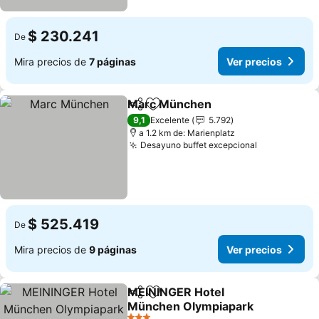
$ 230.241
De
Mira precios de
7 páginas
Ver precios
Marc München
Compartir
Agregar a favoritos
9,1
Excelente
5.792
a 1.2 km de: Marienplatz
Desayuno buffet excepcional
$ 525.419
De
Mira precios de
9 páginas
Ver precios
MEININGER Hotel
Compartir
Agregar a favoritos
München Olympiapark