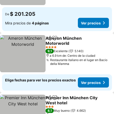
$ 201.205
De
Mira precios de
4 páginas
Ver precios
Ameron München
Compartir
Agregar a favoritos
Motorworld
4 Estrellas
9,1
Excelente
5.140
a 6.9 km de: Centro de la ciudad
Restaurante italiano en el lugar en Bacio
della Mamma
Elige fechas para ver los precios exactos
Ver precios
Premier Inn München City
Compartir
Agregar a favoritos
West hotel
3 Estrellas
8,1
Muy bueno
4.662