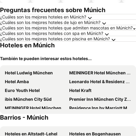
piscina
aceptan
mascotas
Preguntas frecuentes sobre Múnich
¿Cuáles son los mejores hoteles en Múnich?
¿Cuáles son los mejores hoteles de lujo en Múnich?
¿Cuáles son los mejores hoteles que admiten mascotas en Múnich?
¿Cuáles son los mejores hoteles con spa en Múnich?
¿Cuáles son los mejores hoteles con piscina en Múnich?
Hoteles en Múnich
También te pueden interesar estos hoteles...
Hotel Ludwig München
MEININGER Hotel München Olympiapark
Hotel Amba
Leonardo Hotel & Residenz München
Euro Youth Hotel
Hotel Kraft
ibis München City Süd
Premier Inn München City Zentrum
MEININGER Hotel München Zentrum
Residence Inn by Marriott Munich Central
Barrios - Múnich
Prize by Radisson, Munich-Airport
Dorint Hotel München/Garching
Holiday Inn Express Munich - City East By Ihg
Hotel Europäischer Hof
Hoteles en Altstadt-Lehel
Hoteles en Bogenhausen
Hilton Munich City
Augusten Hotel München