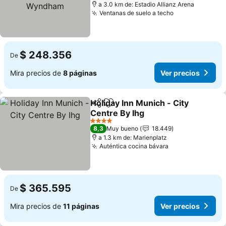
a 3.0 km de: Estadio Allianz Arena
Ventanas de suelo a techo
$ 248.356
De
Mira precios de
8 páginas
Ver precios
Holiday Inn Munich - City
Compartir
Agregar a favoritos
Centre By Ihg
4 Estrellas
8,3
Muy bueno
18.449
a 1.3 km de: Marienplatz
Auténtica cocina bávara
$ 365.595
De
Mira precios de
11 páginas
Ver precios