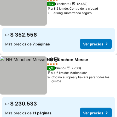
4 Estrellas
8,7
Excelente
12.487
a 3.5 km de: Centro de la ciudad
Parking subterráneo seguro
$ 352.556
De
Mira precios de
7 páginas
Ver precios
NH München Messe
Compartir
Agregar a favoritos
4 Estrellas
7,9
Bueno
7.730
a 4.6 km de: Marienplatz
Cocina europea y bávara para todos los
gustos
$ 230.533
De
Mira precios de
11 páginas
Ver precios