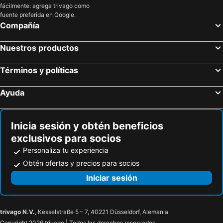
fácilmente: agrega trivago como
Aschheim, Baviera Hoteles
Taufkirchen München, Baviera Hoteles
fuente preferida en Google.
Berlín, Berlín Hoteles
Fráncfort, Hesse Hoteles
Compañía
Colonia, Renania del Norte-Westfalia Hoteles
Hamburgo, Hamburgo Hoteles
Nuestros productos
Dusseldorf, Renania del Norte-Westfalia Hoteles
Stuttgart, Baden-Wurtemberg Hoteles
Bremen, Bremen Hoteles
Términos y políticas
Ayuda
Inicia sesión y obtén beneficios
exclusivos para socios
Personaliza tu experiencia
Obtén ofertas y precios para socios
Iniciar sesión
trivago N.V.
, Kesselstraße 5 – 7, 40221 Düsseldorf, Alemania
Copyright 2026 trivago | Todos los derechos reservados.