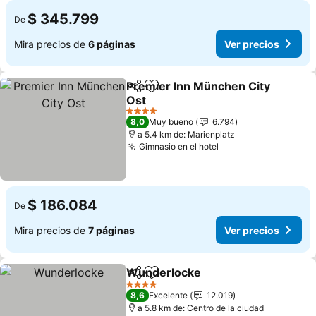
$ 345.799
De
Mira precios de
6 páginas
Ver precios
Premier Inn München City
Compartir
Agregar a favoritos
Ost
4 Estrellas
8,0
Muy bueno
6.794
a 5.4 km de: Marienplatz
Gimnasio en el hotel
$ 186.084
De
Mira precios de
7 páginas
Ver precios
Wunderlocke
Compartir
Agregar a favoritos
4 Estrellas
8,6
Excelente
12.019
a 5.8 km de: Centro de la ciudad