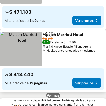
$ 471.183
De
Mira precios de
6 páginas
Ver precios
Munich Marriott Hotel
Compartir
Agregar a favoritos
4 Estrellas
8,5
Excelente
7.862
a 4.0 km de: Estadio Allianz Arena
Habitaciones renovadas y modernas
$ 413.440
De
Mira precios de
12 páginas
Ver precios
Ver más
Los precios y la disponibilidad que recibe trivago de las páginas
web de reserva cambian de manera constante. Por lo tanto, es