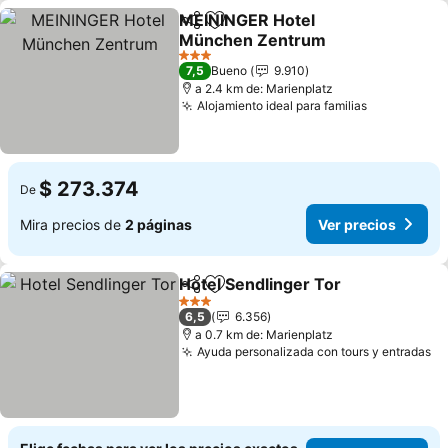
MEININGER Hotel
Compartir
Agregar a favoritos
München Zentrum
3 Estrellas
7,5
Bueno
9.910
a 2.4 km de: Marienplatz
Alojamiento ideal para familias
$ 273.374
De
Mira precios de
2 páginas
Ver precios
Hotel Sendlinger Tor
Compartir
Agregar a favoritos
3 Estrellas
6,5
6.356
a 0.7 km de: Marienplatz
Ayuda personalizada con tours y entradas