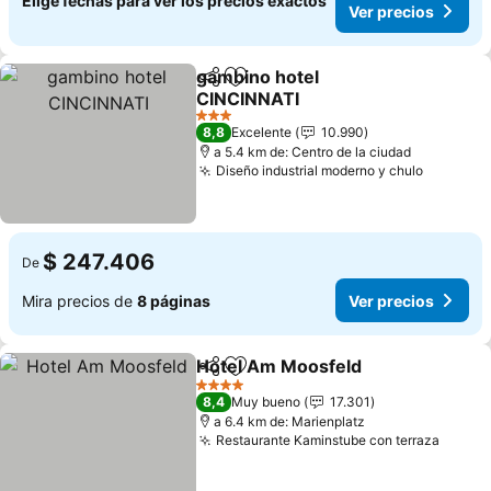
Elige fechas para ver los precios exactos
Ver precios
gambino hotel
Compartir
Agregar a favoritos
CINCINNATI
3 Estrellas
8,8
Excelente
10.990
a 5.4 km de: Centro de la ciudad
Diseño industrial moderno y chulo
$ 247.406
De
Mira precios de
8 páginas
Ver precios
Hotel Am Moosfeld
Compartir
Agregar a favoritos
4 Estrellas
8,4
Muy bueno
17.301
a 6.4 km de: Marienplatz
Restaurante Kaminstube con terraza