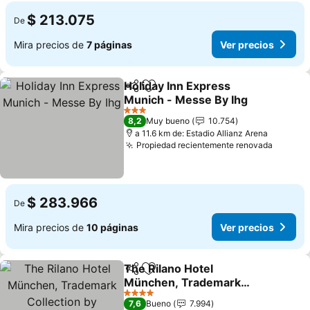
$ 213.075
De
Mira precios de
7 páginas
Ver precios
Holiday Inn Express
Compartir
Agregar a favoritos
Munich - Messe By Ihg
3 Estrellas
8,2
Muy bueno
10.754
a 11.6 km de: Estadio Allianz Arena
Propiedad recientemente renovada
$ 283.966
De
Mira precios de
10 páginas
Ver precios
The Rilano Hotel
Compartir
Agregar a favoritos
München, Trademark
Collection by Wyndham
4 Estrellas
7,6
Bueno
7.994