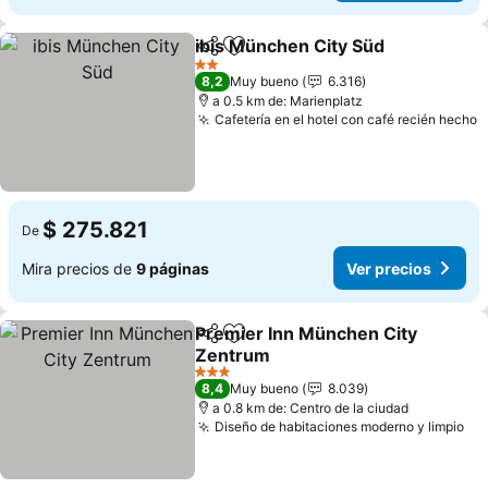
ibis München City Süd
Compartir
Agregar a favoritos
2 Estrellas
8,2
Muy bueno
6.316
a 0.5 km de: Marienplatz
Cafetería en el hotel con café recién hecho
$ 275.821
De
Mira precios de
9 páginas
Ver precios
Premier Inn München City
Compartir
Agregar a favoritos
Zentrum
3 Estrellas
8,4
Muy bueno
8.039
a 0.8 km de: Centro de la ciudad
Diseño de habitaciones moderno y limpio