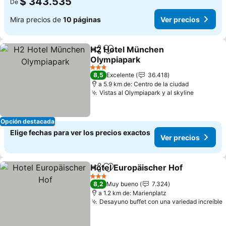
$ 343.535
De
Mira precios de
10 páginas
Ver precios
H2 Hotel München
Compartir
Agregar a favoritos
Olympiapark
3 Estrellas
8,5
Excelente
36.418
a 5.9 km de: Centro de la ciudad
Vistas al Olympiapark y al skyline
Opción destacada
Elige fechas para ver los precios exactos
Ver precios
Hotel Europäischer Hof
Compartir
Agregar a favoritos
3 Estrellas
8,2
Muy bueno
7.324
a 1.2 km de: Marienplatz
Desayuno buffet con una variedad increíble