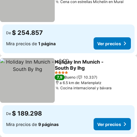
Cena con estrellas Michelin en Mural
$ 254.857
De
Mira precios de
1 página
Ver precios
Holiday Inn Munich -
Compartir
Agregar a favoritos
South By Ihg
4 Estrellas
7,9
Bueno
10.337
a 6.5 km de: Marienplatz
Cocina internacional y bávara
$ 189.298
De
Mira precios de
9 páginas
Ver precios