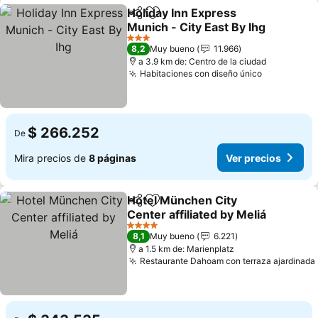
Holiday Inn Express
Compartir
Agregar a favoritos
Munich - City East By Ihg
3 Estrellas
8,2
Muy bueno
11.966
a 3.9 km de: Centro de la ciudad
Habitaciones con diseño único
$ 266.252
De
Mira precios de
8 páginas
Ver precios
Hotel München City
Compartir
Agregar a favoritos
Center affiliated by Meliá
4 Estrellas
8,1
Muy bueno
6.221
a 1.5 km de: Marienplatz
Restaurante Dahoam con terraza ajardinada