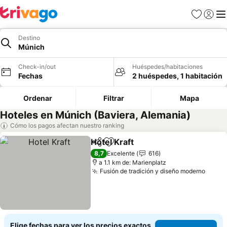
Favoritos
Iniciar 
Me
Destino
Múnich
Check-in/out
Huéspedes/habitaciones
Fechas
2 huéspedes, 1 habitación
Ordenar
Filtrar
Mapa
Hoteles en Múnich (Baviera, Alemania)
Cómo los pagos afectan nuestro ranking
Hotel Kraft
Compartir
Agregar a favoritos
8,7
Excelente
616
a 1.1 km de: Marienplatz
Fusión de tradición y diseño moderno
Elige fechas para ver los precios exactos