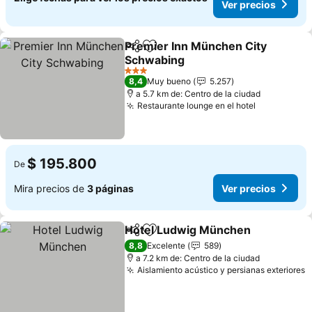
Ver precios
Premier Inn München City
Compartir
Agregar a favoritos
Schwabing
3 Estrellas
8,4
Muy bueno
5.257
a 5.7 km de: Centro de la ciudad
Restaurante lounge en el hotel
$ 195.800
De
Mira precios de
3 páginas
Ver precios
Hotel Ludwig München
Compartir
Agregar a favoritos
8,8
Excelente
589
a 7.2 km de: Centro de la ciudad
Aislamiento acústico y persianas exteriores