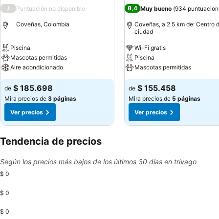
/
8,4
Puntuación no disponible
Muy bueno
(
934 puntuacion
Coveñas, Colombia
Coveñas, a 2.5 km de: Centro d
ciudad
Piscina
Wi-Fi gratis
Mascotas permitidas
Piscina
Aire acondicionado
Mascotas permitidas
$ 185.698
$ 155.458
de
de
Mira precios de
3 páginas
Mira precios de
5 páginas
Ver precios
Ver precios
Tendencia de precios
Según los precios más bajos de los últimos 30 días en trivago
$ 0
$ 0
$ 0