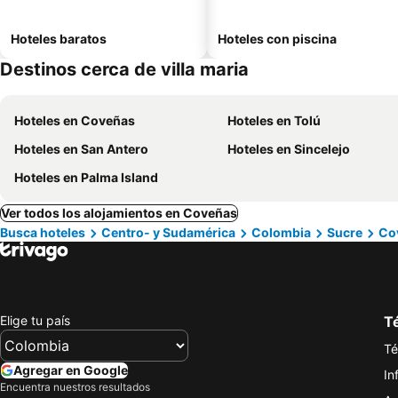
Hoteles baratos
Hoteles con piscina
Destinos cerca de villa maria
Hoteles en Coveñas
Hoteles en Tolú
Hoteles en San Antero
Hoteles en Sincelejo
Hoteles en Palma Island
Ver todos los alojamientos en Coveñas
Busca hoteles
Centro- y Sudamérica
Colombia
Sucre
Co
Elige tu país
Té
Té
Agregar en Google
In
Encuentra nuestros resultados