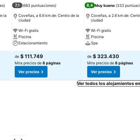
7,1
8,4
es
)
(
683 puntuaciones
)
Muy bueno
(
332 puntuac
e la
Coveñas, a 6.6 km de: Centro de la
Coveñas, a 2.6 km de: Centr
ciudad
ciudad
Wi-Fi gratis
Wi-Fi gratis
Piscina
Piscina
Estacionamiento
Spa
$ 111.749
$ 323.430
de
de
Mira precios de
8 páginas
Mira precios de
8 páginas
Ver precios
Ver precios
Ver todos los alojamientos 