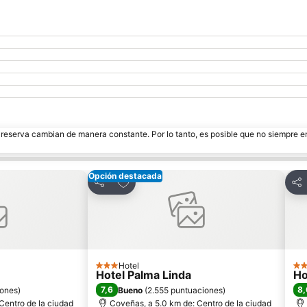
e reserva cambian de manera constante. Por lo tanto, es posible que no siempre 
Opción destacada
itos
Agregar a favoritos
Compartir
Com
Hotel
3 Estrellas
3 E
Hotel Palma Linda
Ho
7,6
8,
iones
)
Bueno
(
2.555 puntuaciones
)
Centro de la ciudad
Coveñas, a 5.0 km de: Centro de la ciudad