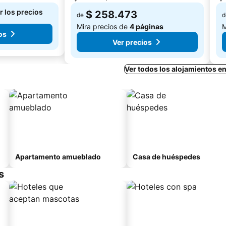
r los precios
$ 258.473
de
d
Mira precios de
4 páginas
M
os
Ver precios
Ver todos los alojamientos 
Apartamento amueblado
Casa de huéspedes
s