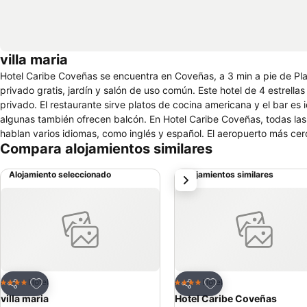
villa maria
Hotel Caribe Coveñas se encuentra en Coveñas, a 3 min a pie de Play
privado gratis, jardín y salón de uso común. Este hotel de 4 estrellas
privado. El restaurante sirve platos de cocina americana y el bar es ideal para tomar algo. En el hotel, las habi
algunas también ofrecen balcón. En Hotel Caribe Coveñas, todas las habitaciones inc
hablan varios idiomas, como inglés y español. El aeropuerto más cercano (Aeropuerto de Corozal) está a 60 km del alojamiento, que ofrece servicio
Compara alojamientos similares
de traslado de pago para ir o volver del aeropuerto.
Alojamiento seleccionado
Alojamientos similares
siguiente
Agregar a favoritos
Agregar a favoritos
Hotel
Hotel
4 Estrellas
4 Estrellas
Compartir
Compartir
villa maria
Hotel Caribe Coveñas