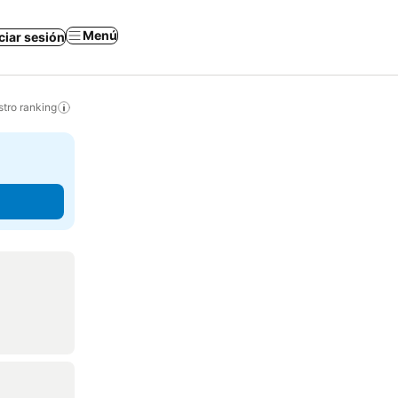
Menú
iciar sesión
tro ranking