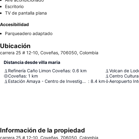
Escritorio
TV de pantalla plana
Accesibilidad
Parqueadero adaptado
Ubicación
carrera 25 # 12-10, Coveñas, 706050, Colombia
Distancia desde villa maria
Refinería Caño Limon Coveñas
:
0.6
km
Volcan de Lod
Coveñas
:
1
km
Centro Cultura
Estación Amaya - Centro de Investigación Cimaci
:
8.4
km
Información de la propiedad
carrera 25 # 12-10, Coveñas, 706050, Colombia