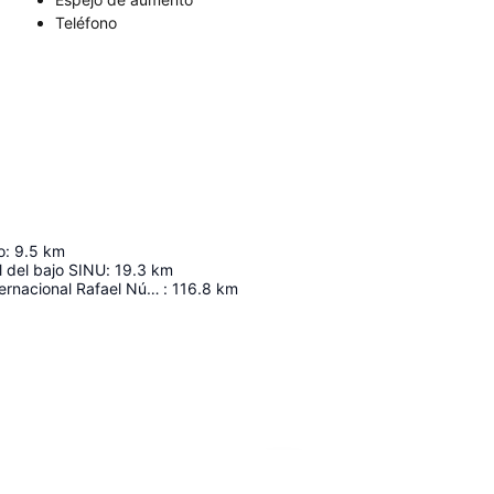
Teléfono
o
:
9.5
km
l del bajo SINU
:
19.3
km
Aeropuerto Internacional Rafael Núñez
:
116.8
km
Ampliar mapa