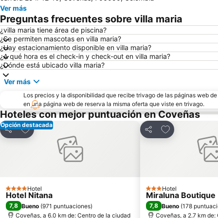
Ver más
Preguntas frecuentes sobre villa maria
¿villa maria tiene área de piscina?
¿Se permiten mascotas en villa maria?
¿Hay estacionamiento disponible en villa maria?
¿A qué hora es el check-in y check-out en villa maria?
¿Dónde está ubicado villa maria?
Ver más
Los precios y la disponibilidad que recibe trivago de las páginas web d
en una página web de reserva la misma oferta que viste en trivago.
Hoteles con mejor puntuación en Coveñas
Opción destacada
Agregar a favoritos
Agregar a favor
Compartir
Compartir
Hotel
Hotel
4 Estrellas
3 Estrellas
Hotel Nitana
Miraluna Boutique
7,8
7,8
Bueno
(
971 puntuaciones
)
Bueno
(
178 puntuac
Coveñas, a 6.0 km de: Centro de la ciudad
Coveñas, a 2.7 km de: 