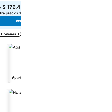
$ 176.487
$ 266.069
e
de
ira precios de
1 página
Mira precios de
4 página
Ver precios
Ver precios
en Coveñas
Apart-hotel