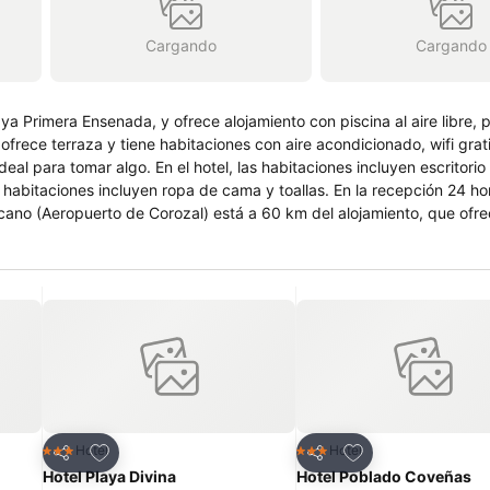
Cargando
Cargando
a Primera Ensenada, y ofrece alojamiento con piscina al aire libre, 
 ofrece terraza y tiene habitaciones con aire acondicionado, wifi grat
taciones incluyen escritorio y TV, y
luyen ropa de cama y toallas. En la recepción 24 horas se
Agregar a favoritos
Agregar a favorit
Hotel
Hotel
3 Estrellas
3 Estrellas
Compartir
Compartir
Hotel Playa Divina
Hotel Poblado Coveñas