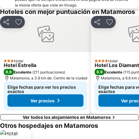
la misma oferta que viste en trivago.
Hoteles con mejor puntuación en Matamoros
Compartir
Agregar a favoritos
Compartir
Agregar a fa
Hotel
Hotel
3 Estrellas
4 Estrellas
Hotel Estrella
Hotel Los Diaman
8,6
8,6
Excelente
(
211 puntuaciones
)
Excelente
(
115 pun
Matamoros, a 3.9 km de: Centro de la ciudad
Matamoros, a 6.6 km d
Elige fechas para ver los precios
Elige fechas para v
exactos
exactos
Ver precios
Ver prec
Ver todos los alojamientos en Matamoros
Otros hospedajes en Matamoros