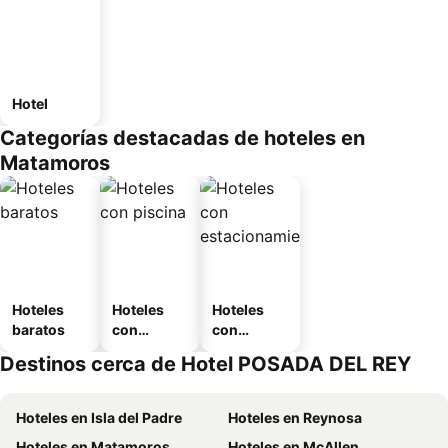
Hotel
Categorías destacadas de hoteles en
Matamoros
Hoteles
Hoteles
Hoteles
baratos
con
con
piscina
estaciona
Destinos cerca de Hotel POSADA DEL REY
miento
Hoteles en Isla del Padre
Hoteles en Reynosa
Hoteles en Matamoros
Hoteles en McAllen