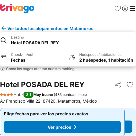
Favoritos
Iniciar 
Me
Ver todos los alojamientos en Matamoros
Destino
Hotel POSADA DEL REY
Check-in/out
Huéspedes/habitaciones
Fechas
2 huéspedes, 1 habitación
Cómo los pagos afectan nuestro ranking
Hotel POSADA DEL REY
Compartir
Ag
Hotel
8,1
Muy bueno
(
486 puntuaciones
)
4 Estrellas
Av Francisco Villa 22, 87420, Matamoros, México
Elige fechas para ver los precios exactos
Elige fechas para ver los precios exactos
Ver precios
Ver precios