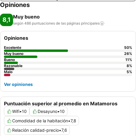
Opiniones
Muy bueno
8,1
según 486 puntuaciones de las páginas
principales
Opiniones
Excelente
50
%
Muy bueno
26
%
Bueno
11
%
Razonable
8
%
Malo
5
%
Ver opiniones
Puntuación superior al promedio en Matamoros
Wifi
•
10
Desayuno
•
10
Comodidad de la habitación
•
7,8
Relación calidad-precio
•
7,6