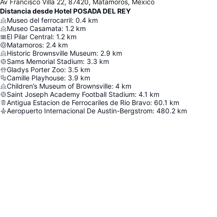
Av Francisco Villa 22, 87420, Matamoros, México
Distancia desde Hotel POSADA DEL REY
Museo del ferrocarril
:
0.4
km
Museo Casamata
:
1.2
km
El Pilar Central
:
1.2
km
Matamoros
:
2.4
km
Historic Brownsville Museum
:
2.9
km
Sams Memorial Stadium
:
3.3
km
Gladys Porter Zoo
:
3.5
km
Camille Playhouse
:
3.9
km
Children’s Museum of Brownsville
:
4
km
Saint Joseph Academy Football Stadium
:
4.1
km
Antigua Estacion de Ferrocariles de Rio Bravo
:
60.1
km
Aeropuerto Internacional De Austin-Bergstrom
:
480.2
km