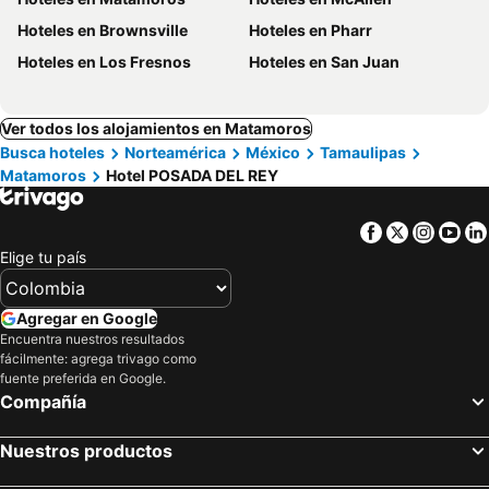
Hoteles en Brownsville
Hoteles en Pharr
Hoteles en Los Fresnos
Hoteles en San Juan
Ver todos los alojamientos en Matamoros
Busca hoteles
Norteamérica
México
Tamaulipas
Matamoros
Hotel POSADA DEL REY
Facebook
Twitter
Insta
Yo
Elige tu país
Agregar en Google
Encuentra nuestros resultados
fácilmente: agrega trivago como
fuente preferida en Google.
Compañía
Nuestros productos