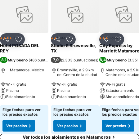
Hotel
Hotel
Hotel
4 Estrellas
2 Estrellas
3 Estrellas
Compartir
Agregar a favoritos
Compartir
Agregar a favoritos
Compartir
Agregar 
Hotel POSADA DEL
Studio 6 Brownsville,
City Express by
REY
TX
Marriott Matamor
8,1
7,0
8,4
Muy bueno
(
486 puntuaciones
(
)
2.303 puntuaciones
)
Muy bueno
(
3.351
Matamoros, México
Brownsville, a 2.9 km
Matamoros, a 2.9 k
de: Centro de la ciudad
Centro de la ciuda
Wi-Fi gratis
Wi-Fi gratis
Wi-Fi gratis
Piscina
Piscina
Estacionamiento
Estacionamiento
Estacionamiento
Aire acondicionado
Ver precios
Ver precios
Ver precios
Elige fechas para ver
Elige fechas para ver
Elige fechas para ve
los precios exactos
los precios exactos
los precios exactos
Ver precios
Ver precios
Ver precios
Ver todos los alojamientos en Matamoros