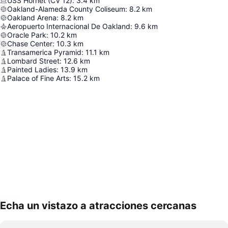
USS Hornet (CV 12)
:
3.4
km
Oakland-Alameda County Coliseum
:
8.2
km
Oakland Arena
:
8.2
km
Aeropuerto Internacional De Oakland
:
9.6
km
Oracle Park
:
10.2
km
Chase Center
:
10.3
km
Transamerica Pyramid
:
11.1
km
Lombard Street
:
12.6
km
Painted Ladies
:
13.9
km
Palace of Fine Arts
:
15.2
km
Echa un vistazo a atracciones cercanas
Ampliar mapa