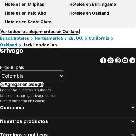
Hoteles en Milpitas
Hoteles en Burlingame
Hoteles en Palo Alto
Hoteles en Oakland
Hoteles en Santa Clara
Ver todos los alojamientos en Oakland
Busca hoteles
Norteamérica
EE. UU.
California
Oakland
Jack London Inn
Facebook
Twitter
Insta
Yo
Elige tu país
Agregar en Google
Encuentra nuestros resultados
fácilmente: agrega trivago como
fuente preferida en Google.
Compañía
Nuestros productos
Términos y políticas