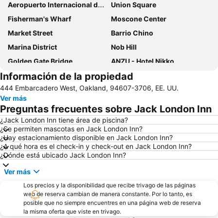
Aeropuerto Internacional de San Francisco
Union Square
Fisherman's Wharf
Moscone Center
Market Street
Barrio Chino
Marina District
Nob Hill
Golden Gate Bridge
ANZU - Hotel Nikko
Información de la propiedad
Stanford Shopping Center
Plaza Jack London
444 Embarcadero West, Oakland, 94607-3706, EE. UU.
Financial District
South of Market
Ver más
Pacific Heights
Oracle Park
Preguntas frecuentes sobre Jack London Inn
Port of San Francisco
North Beach
¿Jack London Inn tiene área de piscina?
¿Se permiten mascotas en Jack London Inn?
Japantown
Lower Haight
¿Hay estacionamiento disponible en Jack London Inn?
Cow Hollow
Mountain Lake Park
¿A qué hora es el check-in y check-out en Jack London Inn?
¿Dónde está ubicado Jack London Inn?
Ver más
Los precios y la disponibilidad que recibe trivago de las páginas
web de reserva cambian de manera constante. Por lo tanto, es
posible que no siempre encuentres en una página web de reserva
la misma oferta que viste en trivago.