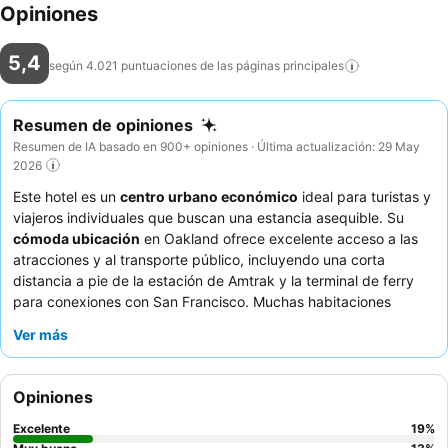
Opiniones
5,4
según 4.021 puntuaciones de las páginas
principales
Resumen de opiniones
Resumen de IA basado en 900+ opiniones · Última actualización: 29 May
2026
Este hotel es un
centro urbano económico
ideal para turistas y
viajeros individuales que buscan una estancia asequible. Su
cómoda ubicación
en Oakland ofrece excelente acceso a las
atracciones y al transporte público, incluyendo una corta
distancia a pie de la estación de Amtrak y la terminal de ferry
para conexiones con San Francisco. Muchas habitaciones
incluyen
nevera y microondas
, lo que brinda comodidad para
Ver más
estancias más largas. Los huéspedes elogian constantemente al
personal de recepción, que es amable y servicial
, y el
desayuno continental aceptable. Para una experiencia más
Opiniones
tranquila, se recomienda solicitar una habitación alejada de las
vías del tren.
Excelente
19
%