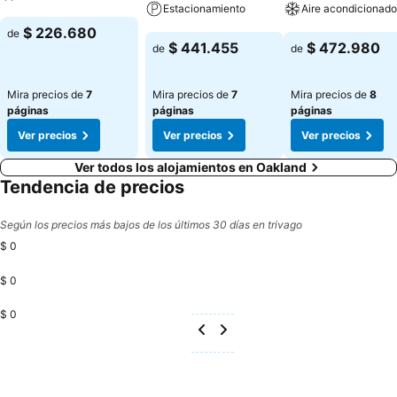
Estacionamiento
Aire acondicionado
Ver precios
$ 226.680
de
Ver precios
Ver precios
$ 441.455
$ 472.980
de
de
Mira precios de
7
Mira precios de
7
Mira precios de
8
páginas
páginas
páginas
Ver precios
Ver precios
Ver precios
Ver todos los alojamientos en Oakland
Tendencia de precios
Según los precios más bajos de los últimos 30 días en trivago
$ 0
$ 0
$ 0