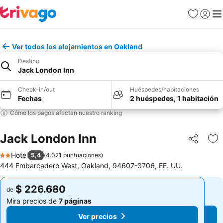
Favoritos
Iniciar 
Me
Ver todos los alojamientos en Oakland
Destino
Jack London Inn
Check-in/out
Huéspedes/habitaciones
Fechas
2 huéspedes, 1 habitación
Cómo los pagos afectan nuestro ranking
Jack London Inn
Compartir
Ag
Hotel
5,4
(
4.021 puntuaciones
)
2 Estrellas
444 Embarcadero West, Oakland, 94607-3706, EE. UU.
$ 226.680
$ 226.680
de
de
Mira precios de
7 páginas
Mira precios de
7 páginas
Ver precios
Ver precios