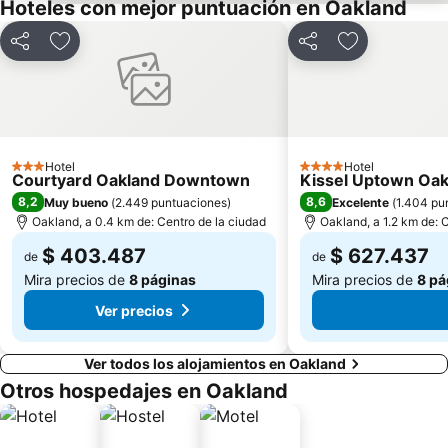
Hoteles con mejor puntuación en Oakland
Compartir
Agregar a favoritos
Compartir
Agregar a fav
Hotel
Hotel
3 Estrellas
4 Estrellas
Courtyard Oakland Downtown
Kissel Uptown Oakl
8,2
8,6
Muy bueno
(
2.449 puntuaciones
)
Excelente
(
1.404 pu
Oakland, a 0.4 km de: Centro de la ciudad
Oakland, a 1.2 km de: 
$ 403.487
$ 627.437
de
de
Mira precios de
8 páginas
Mira precios de
8 pá
Ver precios
Ver todos los alojamientos en Oakland
Otros hospedajes en Oakland