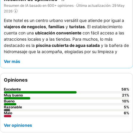
Resumen de IA basado en 600+ opiniones · Última actualización: 29 May
2026
Este hotel es un centro urbano versátil que atiende por igual a
viajeros de negocios
,
familias
y
turistas
. El establecimiento
cuenta con una
ubicación conveniente
con fácil acceso a las
atracciones locales y a las tiendas. Para muchos, lo más
destacado es la
piscina cubierta de agua salada
y la bañera de
hidromasaje que la acompaña, elogiadas por su limpieza y
amplitud. Los huéspedes elogian constantemente la
Ver más
excepcional amabilidad del personal y el delicioso y variado
desayuno gratuito
. Para una estancia más tranquila, elija una
habitación con vistas al jardín.
Opiniones
Excelente
58
%
Muy bueno
21
%
Bueno
10
%
Razonable
5
%
Malo
6
%
Ver opiniones