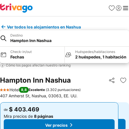
Favoritos
Iniciar 
Me
Ver todos los alojamientos en Nashua
Destino
Hampton Inn Nashua
Check-in/out
Huéspedes/habitaciones
Fechas
2 huéspedes, 1 habitación
Cómo los pagos afectan nuestro ranking
Hampton Inn Nashua
Compartir
Ag
Hotel
8,8
Excelente
(
3.302 puntuaciones
)
3 Estrellas
407 Amherst St, Nashua, 03063, EE. UU.
$ 403.469
$ 403.469
de
de
Mira precios de
8 páginas
Mira precios de
8 páginas
Ver precios
Ver precios