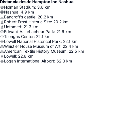
Distancia desde Hampton Inn Nashua
Holman Stadium
:
3.6
km
Nashua
:
4.9
km
Bancroft's castle
:
20.2
km
Robert Frost Historic Site
:
20.2
km
Untamed
:
21.3
km
Edward A. LeLacheur Park
:
21.6
km
Tsongas Center
:
22.1
km
Lowell National Historical Park
:
22.1
km
Whistler House Museum of Art
:
22.4
km
American Textile History Museum
:
22.5
km
Lowell
:
22.8
km
Logan International Airport
:
62.3
km