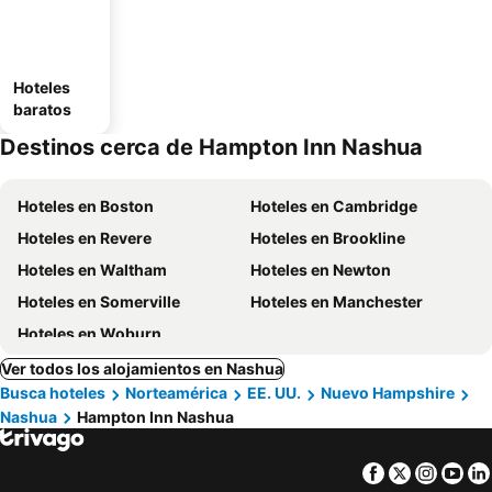
Hoteles
baratos
Destinos cerca de Hampton Inn Nashua
Hoteles en Boston
Hoteles en Cambridge
Hoteles en Revere
Hoteles en Brookline
Hoteles en Waltham
Hoteles en Newton
Hoteles en Somerville
Hoteles en Manchester
Hoteles en Woburn
Ver todos los alojamientos en Nashua
Busca hoteles
Norteamérica
EE. UU.
Nuevo Hampshire
Nashua
Hampton Inn Nashua
Facebook
Twitter
Insta
Yo