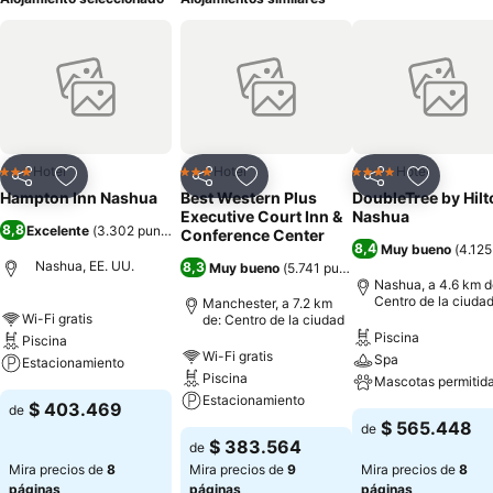
Hotel
Hotel
Hotel
3 Estrellas
3 Estrellas
4 Estrellas
Compartir
Agregar a favoritos
Compartir
Agregar a favoritos
Compartir
Agregar 
Hampton Inn Nashua
Best Western Plus
DoubleTree by Hilt
Executive Court Inn &
Nashua
8,8
Excelente
(
3.302 puntuaciones
)
Conference Center
8,4
Muy bueno
(
4.125
Nashua, EE. UU.
8,3
Muy bueno
(
5.741 puntuaciones
)
Nashua, a 4.6 km d
Centro de la ciuda
Manchester, a 7.2 km
Wi-Fi gratis
de: Centro de la ciudad
Piscina
Piscina
Wi-Fi gratis
Spa
Estacionamiento
Piscina
Mascotas permitid
Estacionamiento
$ 403.469
de
$ 565.448
de
$ 383.564
de
Mira precios de
8
Mira precios de
9
Mira precios de
8
páginas
páginas
páginas