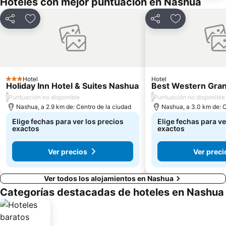
Hoteles con mejor puntuación en Nashua
Compartir
Agregar a favoritos
Compartir
Agregar a fav
Hotel
Hotel
3 Estrellas
Holiday Inn Hotel & Suites Nashua
Best Western Gran
/
/
Puntuación no disponible
Puntuación no disponible
Nashua, a 2.9 km de: Centro de la ciudad
Nashua, a 3.0 km de: C
Elige fechas para ver los precios
Elige fechas para ve
exactos
exactos
Ver precios
Ver preci
Ver todos los alojamientos en Nashua
Categorías destacadas de hoteles en Nashua