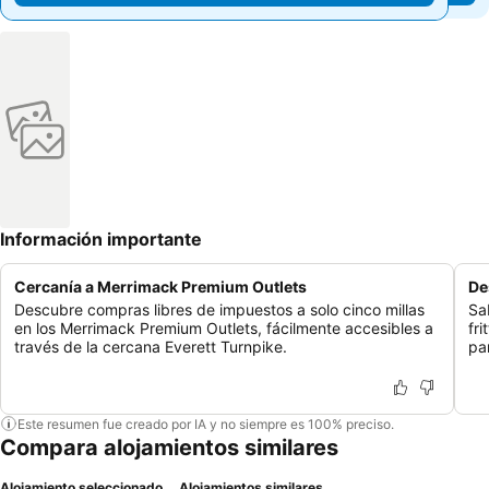
Información importante
Cercanía a Merrimack Premium Outlets
De
Descubre compras libres de impuestos a solo cinco millas
Sa
en los Merrimack Premium Outlets, fácilmente accesibles a
fr
través de la cercana Everett Turnpike.
pa
Este resumen fue creado por IA y no siempre es 100% preciso.
Compara alojamientos similares
Alojamiento seleccionado
Alojamientos similares