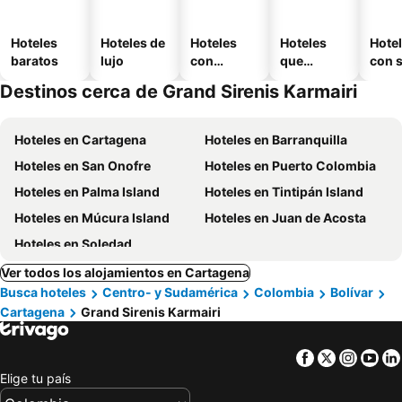
Hoteles
Hoteles de
Hoteles
Hoteles
Hote
baratos
lujo
con
que
con 
piscina
aceptan
Destinos cerca de Grand Sirenis Karmairi
mascotas
Hoteles en Cartagena
Hoteles en Barranquilla
Hoteles en San Onofre
Hoteles en Puerto Colombia
Hoteles en Palma Island
Hoteles en Tintipán Island
Hoteles en Múcura Island
Hoteles en Juan de Acosta
Hoteles en Soledad
Ver todos los alojamientos en Cartagena
Busca hoteles
Centro- y Sudamérica
Colombia
Bolívar
Cartagena
Grand Sirenis Karmairi
Facebook
Twitter
Insta
Yo
Elige tu país