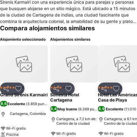
Sirenis Karmairi con una experiencia única para parejas y personas
que busquen alojarse en un sitio mágico. Está ubicado a 15 minutos
de la ciudad de Cartagena de Indias, una ciudad fascinante que
combina la arquitectura colonial, la amabilidad de su gente y platos
Compara alojamientos similares
con frutos del mar exóticos. El concepto del hotel está basado en
las nuevas tendencias del cuidado ambiental, reducción de la huella
Alojamiento seleccionado
Alojamientos similares
del carbono y espacios dedicados a lograr entre la mente y el
cuerpo de cada visitante. Todo esto unido con una playa privada y
todo incluido.
Hotel
Hotel
Hotel
5 Estrellas
4 Estrellas
5 Estrellas
Compartir
Agregar a favoritos
Compartir
Agregar a favoritos
Compartir
Agregar 
Grand Sirenis Karmairi
Sonesta Hotel
Hotel Las América
Cartagena
Casa de Playa
8,6
Excelente
(
3.859 puntuaciones
)
8,4
8,9
Muy bueno
(
9.369 puntuaciones
Excelente
)
(
11.010
Cartagena, Colombia
Cartagena, a 7.2 km de:
Cartagena, a 6.1 km
Centro de la ciudad
Centro de la ciuda
Wi-Fi gratis
Wi-Fi gratis
Wi-Fi gratis
Piscina