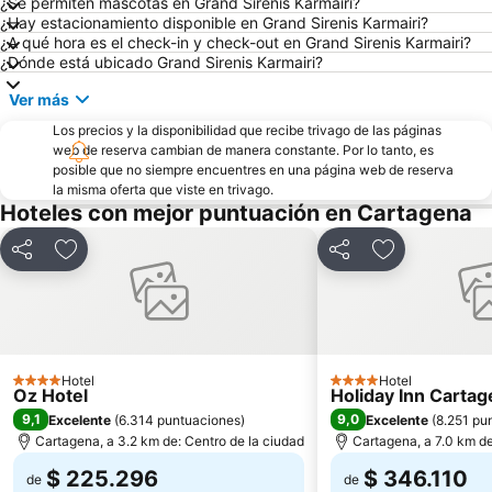
¿Se permiten mascotas en Grand Sirenis Karmairi?
Museo Histórico - Palacio de la Inquisición
Las Bóvedas
¿Hay estacionamiento disponible en Grand Sirenis Karmairi?
¿A qué hora es el check-in y check-out en Grand Sirenis Karmairi?
Parque Nacional Natural Corales del Rosario
Catedral de Santa Catalina de Alejandría
¿Dónde está ubicado Grand Sirenis Karmairi?
Plaza de la Aduana
San Pedro Claver
Ver más
Plaza de los Coches
Parque Nacional Corales del Rosario
Los precios y la disponibilidad que recibe trivago de las páginas
Museo de Arte Moderno
Teatro Colón
web de reserva cambian de manera constante. Por lo tanto, es
posible que no siempre encuentres en una página web de reserva
la misma oferta que viste en trivago.
Hoteles con mejor puntuación en Cartagena
Compartir
Agregar a favoritos
Compartir
Agregar a fa
Hotel
Hotel
4 Estrellas
4 Estrellas
Oz Hotel
Holiday Inn Carta
9,1
9,0
Excelente
(
6.314 puntuaciones
)
Excelente
(
8.251 pu
Cartagena, a 3.2 km de: Centro de la ciudad
Cartagena, a 7.0 km de
$ 225.296
$ 346.110
de
de