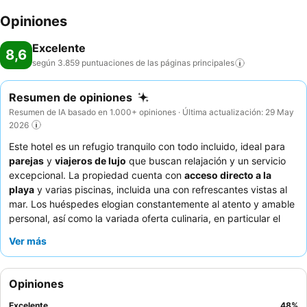
Opiniones
Excelente
8,6
según 3.859 puntuaciones de las páginas
principales
Resumen de opiniones
Resumen de IA basado en 1.000+ opiniones · Última actualización: 29 May
2026
Este hotel es un refugio tranquilo con todo incluido, ideal para
parejas
y
viajeros de lujo
que buscan relajación y un servicio
excepcional. La propiedad cuenta con
acceso directo a la
playa
y varias piscinas, incluida una con refrescantes vistas al
mar. Los huéspedes elogian constantemente al atento y amable
personal, así como la variada oferta culinaria, en particular el
delicioso desayuno bufé y el aclamado
restaurante Fish House
.
Ver más
Para una experiencia verdaderamente serena, considere
solicitar una habitación alejada de las áreas de actividad
principales para disfrutar plenamente del ambiente tranquilo.
Opiniones
Excelente
48
%