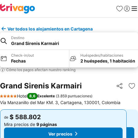
Favoritos
Iniciar 
Me
Ver todos los alojamientos en Cartagena
Destino
Grand Sirenis Karmairi
Check-in/out
Huéspedes/habitaciones
Fechas
2 huéspedes, 1 habitación
Cómo los pagos afectan nuestro ranking
Grand Sirenis Karmairi
Compartir
Ag
Hotel
8,6
Excelente
(
3.859 puntuaciones
)
5 Estrellas
Vía Manzanillo del Mar KM. 3, Cartagena, 130001, Colombia
$ 588.802
$ 588.802
de
de
Mira precios de
9 páginas
Mira precios de
9 páginas
Ver precios
Ver precios