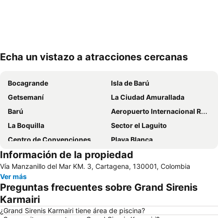
Echa un vistazo a atracciones cercanas
Ampliar mapa
Bocagrande
Isla de Barú
Getsemaní
La Ciudad Amurallada
Barú
Aeropuerto Internacional Rafael Núñez
La Boquilla
Sector el Laguito
Centro de Convenciones
Playa Blanca
Información de la propiedad
Tierra Bomba
El Barrio Manga y sus Casonas
Vía Manzanillo del Mar KM. 3, Cartagena, 130001, Colombia
Castillo de San Felipe de Barajas
Torre del Reloj
Ver más
Estadio Jaime Morón
Cerro de la Popa
Preguntas frecuentes sobre Grand Sirenis
Baluarte de Santa Catalina y el de Santa Clara
Muelle de los Pegasos
Karmairi
Plaza de Bolívar
Monumento de los Zapatos Viejos
¿Grand Sirenis Karmairi tiene área de piscina?