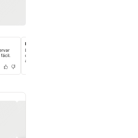
Piscina y servicios excelentes
ervar
Los huéspedes siempre elogian la piscina excelente y ot
fácil.
que te ofrecen un escape refrescante y momentos de o
agradables.