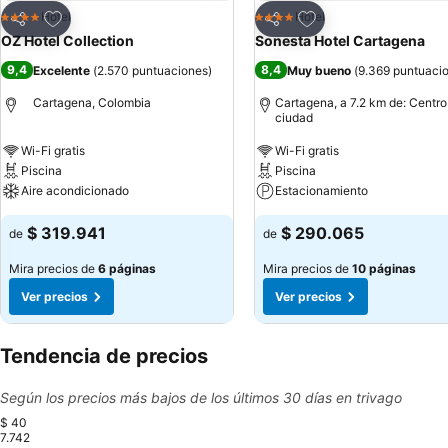
Agregar a favoritos
Agregar a favoritos
Hotel
Hotel
4 Estrellas
4 Estrellas
Compartir
Compartir
OZ Hotel Collection
Sonesta Hotel Cartagena
9,4
8,4
Excelente
(
2.570 puntuaciones
)
Muy bueno
(
9.369 puntuaci
Cartagena, Colombia
Cartagena, a 7.2 km de: Centro
ciudad
Wi-Fi gratis
Wi-Fi gratis
Piscina
Piscina
Aire acondicionado
Estacionamiento
$ 319.941
$ 290.065
de
de
Mira precios de
6 páginas
Mira precios de
10 páginas
Ver precios
Ver precios
Tendencia de precios
Según los precios más bajos de los últimos 30 días en trivago
$ 40
7.742