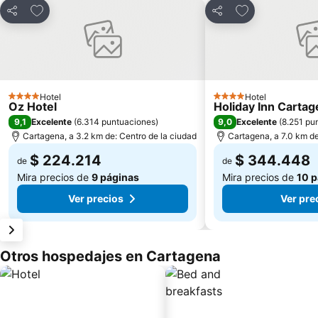
Agregar a favoritos
Agregar a favor
Compartir
Compartir
Hotel
Hotel
4 Estrellas
4 Estrellas
Oz Hotel
Holiday Inn Carta
9,1
9,0
Excelente
(
6.314 puntuaciones
)
Excelente
(
8.251 pu
Cartagena, a 3.2 km de: Centro de la ciudad
Cartagena, a 7.0 km de
$ 224.214
$ 344.448
de
de
Mira precios de
9 páginas
Mira precios de
10 p
Ver precios
Ver pre
Otros hospedajes en Cartagena