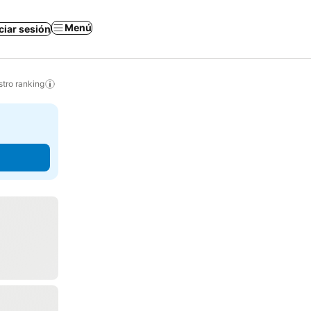
Menú
iciar sesión
tro ranking