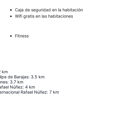
Caja de seguridad en la habitación
Wifi gratis en las habitaciones
Fitness
2
km
lipe de Barajas
:
3.5
km
ones
:
3.7
km
afael Núñez
:
4
km
ernacional Rafael Núñez
:
7
km
Ampliar mapa