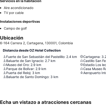
Servicios en la habitación
Aire acondicionado
TV por cable
Instalaciones deportivas
Campo de golf
Ubicación
6-164 Carrera 2, Cartagena, 130001, Colombia
Distancia desde OZ Hotel Collection
Fuerte de San Sebastián del Pastelillo
:
2.4
km
Cartagena
:
3.
Baluarte de San Ignacio
:
2.7
km
Castillo San Fe
Museo del Oro
:
2.9
km
Estadio Los le
Parque de Bolívar
:
2.9
km
Casa Museo R
Puerta del Reloj
:
3
km
Aeropuerto Int
Baluarte de Santo Domingo
:
3
km
Echa un vistazo a atracciones cercanas