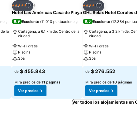
Agregar a favoritos
Agregar a favorit
Hotel
Hotel
5 Estrellas
4 Estrellas
Compartir
Compartir
Hotel Las Américas Casa de Playa
GHL Relax Hotel Corales d
8,9
8,5
ones
)
Excelente
(
11.010 puntuaciones
)
Excelente
(
12.384 puntua
 de la
Cartagena, a 6.1 km de: Centro de la
Cartagena, a 3.2 km de: Cen
ciudad
ciudad
Wi-Fi gratis
Wi-Fi gratis
Piscina
Piscina
Spa
Spa
$ 455.843
$ 276.552
de
de
Mira precios de
11 páginas
Mira precios de
10 páginas
Ver precios
Ver precios
Ver todos los alojamientos en