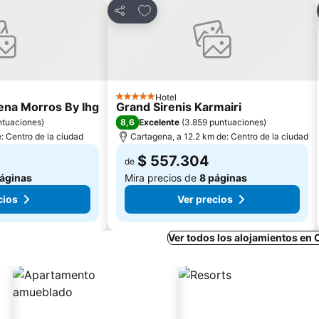
itos
Agregar a favoritos
Compartir
Hotel
5 Estrellas
gena Morros By Ihg
Grand Sirenis Karmairi
8,6
ntuaciones
)
Excelente
(
3.859 puntuaciones
)
: Centro de la ciudad
Cartagena, a 12.2 km de: Centro de la ciudad
$ 557.304
de
áginas
Mira precios de
8 páginas
cios
Ver precios
Ver todos los alojamientos en