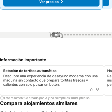
Ver precios
Ver precios
1 / 47
Información importante
Estación de tortitas automática
Ha
Descubre una experiencia de desayuno moderna con una
Re
máquina sin contacto que prepara tortitas frescas y
in
calientes con solo pulsar un botón.
pe
Este resumen fue creado por IA y no siempre es 100% preciso.
Compara alojamientos similares