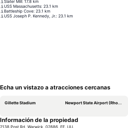
Slater Mill
:
17.8
km
USS Massachusetts
:
23.1
km
Battleship Cove
:
23.1
km
USS Joseph P. Kennedy, Jr.
:
23.1
km
Echa un vistazo a atracciones cercanas
Ampliar mapa
Gillette Stadium
Newport State Airport (Rhode Island)
Información de la propiedad
2138 Post Rd, Warwick, 02886, EE. UU.