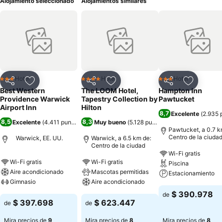
Alojamiento seleccionado
Alojamientos similares
Hotel
Hotel
Hotel
3 Estrellas
4 Estrellas
3 Estrellas
Compartir
Agregar a favoritos
Compartir
Agregar a favoritos
Compartir
Agregar 
Best Western
The LOOM Hotel,
Hampton Inn
Providence Warwick
Tapestry Collection by
Pawtucket
Airport Inn
Hilton
8,7
Excelente
(
2.935 
8,5
8,3
Excelente
(
4.411 puntuaciones
Muy bueno
)
(
5.128 puntuaciones
)
Pawtucket, a 0.7 k
Centro de la ciuda
Warwick, EE. UU.
Warwick, a 6.5 km de:
Centro de la ciudad
Wi-Fi gratis
Wi-Fi gratis
Wi-Fi gratis
Piscina
Aire acondicionado
Mascotas permitidas
Estacionamiento
Gimnasio
Aire acondicionado
$ 390.978
de
$ 397.698
$ 623.447
de
de
Mira precios de
9
Mira precios de
8
Mira precios de
8