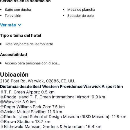
Servicios en la habitación
Baño con ducha
Mesa de plancha
Televisión
Secador de pelo
Ver más
Tipo o tema del hotel
Hotel en/cerca del aeropuerto
Accesibilidad
Acceso para personas con discapacidad
Ubicación
2138 Post Rd, Warwick, 02886, EE. UU.
Distancia desde Best Western Providence Warwick Airport Inn
T. F. Green Airport
:
0.5
km
Rhode Island T. F. Green International Airport
:
0.9
km
Warwick
:
3.9
km
Roger Williams Park Zoo
:
7.5
km
Amica Mutual Pavilion
:
11.3
km
Rhode Island School of Design Museum (RISD Museum)
:
11.8
km
Brown Stadium
:
13.7
km
Blithewold Mansion, Gardens & Arboretum
:
16.4
km