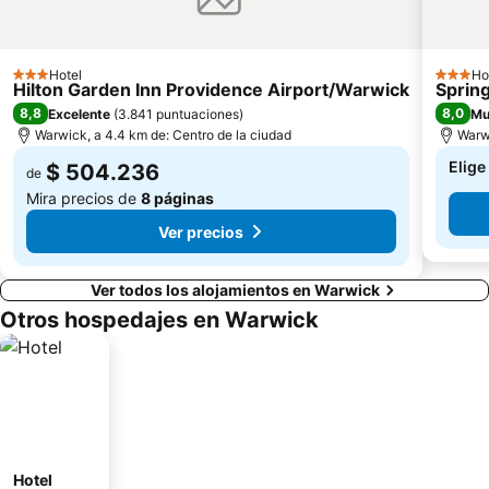
Hotel
Ho
3 Estrellas
3 Estrel
Hilton Garden Inn Providence Airport/Warwick
Sprin
8,8
8,0
Excelente
(
3.841 puntuaciones
)
Mu
Warwick, a 4.4 km de: Centro de la ciudad
Warwi
Elige
$ 504.236
de
Mira precios de
8 páginas
Ver precios
Ver todos los alojamientos en Warwick
Otros hospedajes en Warwick
Hotel