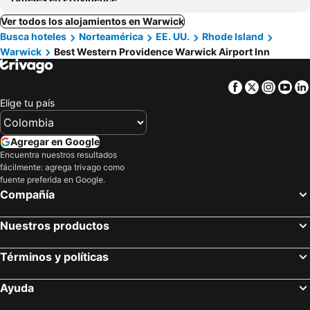
Ver todos los alojamientos en Warwick
Busca hoteles
Norteamérica
EE. UU.
Rhode Island
Warwick
Best Western Providence Warwick Airport Inn
Facebook
Twitter
Insta
Yo
Elige tu país
Agregar en Google
Encuentra nuestros resultados
fácilmente: agrega trivago como
fuente preferida en Google.
Compañía
Nuestros productos
Términos y políticas
Ayuda