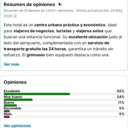
Resumen de opiniones
Resumen de IA basado en 1.000+ opiniones · Última actualización: 29 May
2026
Este hotel es un
centro urbano práctico y económico
, ideal
para
viajeros de negocios
,
turistas
y
viajeros solos
que
buscan una estancia funcional. Su
excelente ubicación
justo al
lado del aeropuerto, complementada con un
servicio de
transporte gratuito las 24 horas
, garantiza un tránsito sin
esfuerzo. El
gimnasio
bien equipado destaca como una
comodidad clave, permitiendo a los huéspedes mantener sus
Ver más
rutinas. Los huéspedes elogian constantemente al
personal
amable y servicial
, y el
desayuno
recibe altas calificaciones
por su variedad y calidad. Para una experiencia más tranquila,
Opiniones
se recomienda solicitar una habitación que no dé a la autopista.
Excelente
55
%
Muy bueno
24
%
Bueno
11
%
Razonable
5
%
Malo
5
%
Ver opiniones