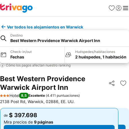
Favoritos
Iniciar 
Me
Ver todos los alojamientos en Warwick
Destino
Best Western Providence Warwick Airport Inn
Check-in/out
Huéspedes/habitaciones
Fechas
2 huéspedes, 1 habitación
Cómo los pagos afectan nuestro ranking
Best Western Providence
Warwick Airport Inn
Compartir
Ag
Hotel
8,5
Excelente
(
4.411 puntuaciones
)
3 Estrellas
2138 Post Rd, Warwick, 02886, EE. UU.
$ 397.698
$ 397.698
de
de
Mira precios de
9 páginas
Mira precios de
9 páginas