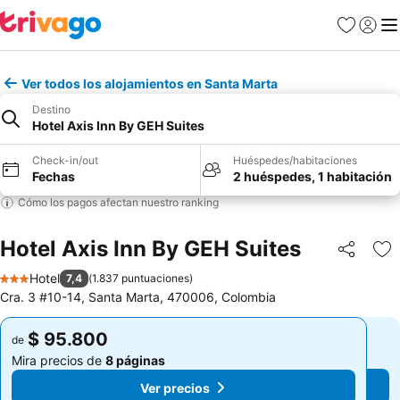
Favoritos
Iniciar 
Me
Ver todos los alojamientos en Santa Marta
Destino
Hotel Axis Inn By GEH Suites
Check-in/out
Huéspedes/habitaciones
Fechas
2 huéspedes, 1 habitación
Cómo los pagos afectan nuestro ranking
Hotel Axis Inn By GEH Suites
Compartir
Ag
Hotel
7,4
(
1.837 puntuaciones
)
3 Estrellas
Cra. 3 #10-14, Santa Marta, 470006, Colombia
$ 95.800
$ 95.800
de
de
Mira precios de
8 páginas
Mira precios de
8 páginas
Ver precios
Ver precios