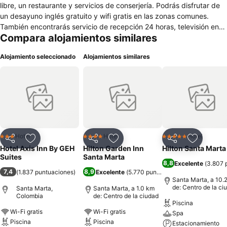
libre, un restaurante y servicios de conserjería. Podrás disfrutar de
un desayuno inglés gratuito y wifi gratis en las zonas comunes.
También encontrarás servicio de recepción 24 horas, televisión en
Compara alojamientos similares
una zona común y un portero o botones. Se ofrece servicio de
cambio de toallas a petición. Hotel Axis Inn By GEH Suites ofrece 92
Alojamiento seleccionado
Alojamientos similares
alojamientos con aire acondicionado. Se ofrece una Smart TV de 32
pulgadas con canales por cable. Los baños están equipados con
ducha. Los huéspedes pueden navegar por la web gracias a
nuestro acceso a Internet wifi gratis (velocidad: 25 Mbps o más). Es
posible solicitar cambio de toallas y cambio de sábanas. Se ofrece
servicio de limpieza todos los días. En el alojamiento hay 2 piscinas
al aire libre.
Hotel
Hotel
Hotel
3 Estrellas
4 Estrellas
5 Estrellas
Compartir
Agregar a favoritos
Compartir
Agregar a favoritos
Compartir
Agregar 
Hotel Axis Inn By GEH
Hilton Garden Inn
Hilton Santa Marta
Suites
Santa Marta
8,8
Excelente
(
3.807 
7,4
8,9
(
1.837 puntuaciones
)
Excelente
(
5.770 puntuaciones
)
Santa Marta, a 10.
de: Centro de la ci
Santa Marta,
Santa Marta, a 1.0 km
Colombia
de: Centro de la ciudad
Piscina
Wi-Fi gratis
Wi-Fi gratis
Spa
Piscina
Piscina
Estacionamiento