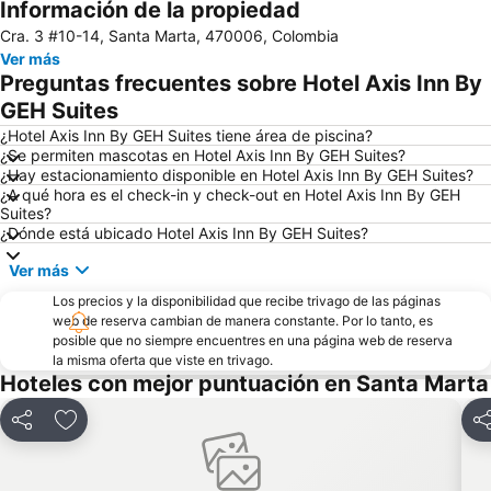
Información de la propiedad
Quinta de San Pedro Alejandrino
Casa de la Aduana
Cra. 3 #10-14, Santa Marta, 470006, Colombia
Ciudad Perdida
Ver más
Preguntas frecuentes sobre Hotel Axis Inn By
GEH Suites
¿Hotel Axis Inn By GEH Suites tiene área de piscina?
¿Se permiten mascotas en Hotel Axis Inn By GEH Suites?
¿Hay estacionamiento disponible en Hotel Axis Inn By GEH Suites?
¿A qué hora es el check-in y check-out en Hotel Axis Inn By GEH
Suites?
¿Dónde está ubicado Hotel Axis Inn By GEH Suites?
Ver más
Los precios y la disponibilidad que recibe trivago de las páginas
web de reserva cambian de manera constante. Por lo tanto, es
posible que no siempre encuentres en una página web de reserva
la misma oferta que viste en trivago.
Hoteles con mejor puntuación en Santa Marta
Compartir
Agregar a favoritos
Co