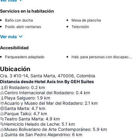
Servicios en la habitación
Baño con ducha
Mesa de plancha
Posib. abrir ventanas
Televisión
Ver más
Accesibilidad
Parqueadero adaptado
Hab. para personas con discapacidad
Ubicación
Cra. 3 #10-14, Santa Marta, 470006, Colombia
Distancia desde Hotel Axis Inn By GEH Suites
El Rodadero
:
0.2
km
Centro Internacional del Rodadero
:
0.4
km
Playa Salguero
:
1.9
km
Acuario y Museo del Mar del Rodadero
:
2.1
km
Santa Marta
:
4.7
km
Parque Taikú
:
4.7
km
Teatro Santa Marta
:
4.9
km
Hemiciclo Helado de Leche
:
5.1
km
Museo Bolivariano de Arte Contemporáneo
:
5.9
km
Quinta de San Pedro Alejandrino
:
6
km