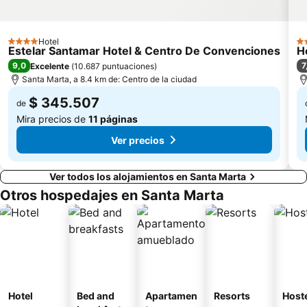
Hotel
4 Estrellas
3 
Estelar Santamar Hotel & Centro De Convenciones
H
9,0
7
Excelente
(
10.687 puntuaciones
)
Santa Marta, a 8.4 km de: Centro de la ciudad
$ 345.507
de
Mira precios de
11 páginas
Ver precios
Ver todos los alojamientos en Santa Marta
Otros hospedajes en Santa Marta
Hotel
Bed and
Apartamen
Resorts
Host