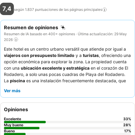
7,4
según 1.837 puntuaciones de las páginas
principales
Resumen de opiniones
Resumen de IA basado en 400+ opiniones · Última actualización: 29 May
2026
Este hotel es un centro urbano versátil que atiende por igual a
viajeros con presupuesto limitado
y a
turistas
, ofreciendo una
opción económica para explorar la zona. La propiedad cuenta
con una
ubicación excelente y estratégica
en el corazón de El
Rodadero, a solo unas pocas cuadras de Playa del Rodadero.
La
piscina
es una instalación frecuentemente destacada, que
proporciona un escape refrescante. Los huéspedes elogian
Ver más
constantemente la
amabilidad y la disposición del personal
, y
muchos alaban el trato agradable y la eficiencia del equipo de
recepción. Para una estancia más tranquila, los huéspedes
Opiniones
pueden preferir habitaciones que no den a la calle debido al
posible
ruido de la vida nocturna
.
Excelente
33
%
Muy bueno
28
%
Bueno
17
%