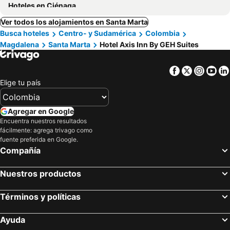
Hoteles en Ciénaga
Ver todos los alojamientos en Santa Marta
Busca hoteles
Centro- y Sudamérica
Colombia
Magdalena
Santa Marta
Hotel Axis Inn By GEH Suites
Facebook
Twitter
Insta
Yo
Elige tu país
Agregar en Google
Encuentra nuestros resultados
fácilmente: agrega trivago como
fuente preferida en Google.
Compañía
Nuestros productos
Términos y políticas
Ayuda