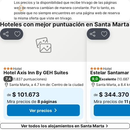
Los precios y la disponibilidad que recibe trivago de las páginas
web de reserva cambian de manera constante. Por lo tanto, es
posible que no siempre encuentres en una página web de reserva
la misma oferta que viste en trivago.
Hoteles con mejor puntuación en Santa Marta
Compartir
Agregar a favoritos
Compartir
Agregar a f
Hotel
Hotel
3 Estrellas
4 Estrellas
Hotel Axis Inn By GEH Suites
Estelar Santamar
7,4
9,0
(
1.837 puntuaciones
)
Excelente
(
10.687
Santa Marta, a 4.7 km de: Centro de la ciudad
Santa Marta, a 8.4 k
$ 101.673
$ 344.370
de
de
Mira precios de
8 páginas
Mira precios de
11
Ver precios
Ver todos los alojamientos en Santa Marta