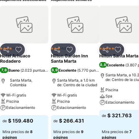
Hotel
Hotel
Hotel
4 Estrellas
3 Estrellas
5 Estrellas
Compartir
Agregar a favoritos
Compartir
Agregar a favoritos
Compartir
Agregar 
Hotel Arhuaco
Hilton Garden Inn
Hilton Santa Marta
Rodadero
Santa Marta
8,8
Excelente
(
3.807 
7,8
8,9
Bueno
(
2.023 puntuaciones
)
Excelente
(
5.770 puntuaciones
)
Santa Marta, a 10.
de: Centro de la ci
Santa Marta,
Santa Marta, a 1.0 km
Colombia
de: Centro de la ciudad
Piscina
Wi-Fi gratis
Wi-Fi gratis
Spa
Piscina
Piscina
Estacionamiento
Estacionamiento
Estacionamiento
$ 321.763
de
$ 159.480
$ 266.431
de
de
Mira precios de
8
Mira precios de
9
Mira precios de
7
páginas
páginas
páginas