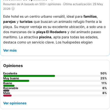
Resumen de IA basado en 500+ opiniones · Última actualización: 29 May
2026
Este hotel es un centro urbano versátil, ideal para
familias
,
parejas
y
turistas
que buscan un animado refugio frente a la
playa. Su mayor ventaja es su excelente ubicación, a solo una o
dos manzanas de la
playa El Rodadero
y del animado paseo
marítimo. La atractiva
piscina
, apta para todas las edades,
destaca como un servicio clave. Los huéspedes elogian
constantemente al
personal atento y amable
y las deliciosas
Ver más
opciones de desayuno de inspiración regional. Para una
experiencia más tranquila, considere solicitar una habitación
que no dé a la calle.
Opiniones
Excelente
50
%
Muy bueno
25
%
Bueno
11
%
Razonable
6
%
Malo
8
%
Ver opiniones