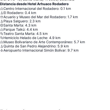
Distancia desde Hotel Arhuaco Rodadero
Centro Internacional del Rodadero
:
0.1
km
El Rodadero
:
0.4
km
Acuario y Museo del Mar del Rodadero
:
1.7
km
Playa Salguero
:
2.3
km
Santa Marta
:
4.3
km
Parque Taikú
:
4.4
km
Teatro Santa Marta
:
4.5
km
Hemiciclo Helado de Leche
:
4.9
km
Museo Bolivariano de Arte Contemporáneo
:
5.7
km
Quinta de San Pedro Alejandrino
:
5.9
km
Aeropuerto Internacional Simón Bolívar
:
9.7
km