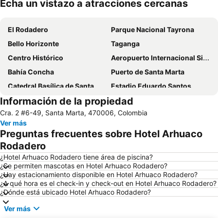
Echa un vistazo a atracciones cercanas
Ampliar mapa
El Rodadero
Parque Nacional Tayrona
Bello Horizonte
Taganga
Centro Histórico
Aeropuerto Internacional Simon Bolivar
Bahía Concha
Puerto de Santa Marta
Catedral Basílica de Santa Marta
Estadio Eduardo Santos
Información de la propiedad
Quinta de San Pedro Alejandrino
Casa de la Aduana
Cra. 2 #6-49, Santa Marta, 470006, Colombia
Ciudad Perdida
Ver más
Preguntas frecuentes sobre Hotel Arhuaco
Rodadero
¿Hotel Arhuaco Rodadero tiene área de piscina?
¿Se permiten mascotas en Hotel Arhuaco Rodadero?
¿Hay estacionamiento disponible en Hotel Arhuaco Rodadero?
¿A qué hora es el check-in y check-out en Hotel Arhuaco Rodadero?
¿Dónde está ubicado Hotel Arhuaco Rodadero?
Ver más