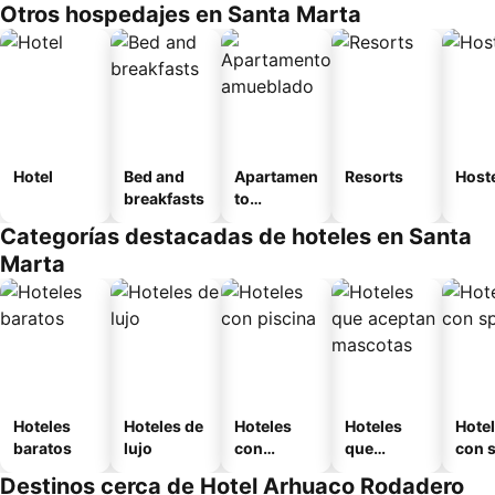
Otros hospedajes en Santa Marta
Hotel
Bed and
Apartamen
Resorts
Host
breakfasts
to
amueblad
Categorías destacadas de hoteles en Santa
o
Marta
Hoteles
Hoteles de
Hoteles
Hoteles
Hote
baratos
lujo
con
que
con 
piscina
aceptan
Destinos cerca de Hotel Arhuaco Rodadero
mascotas