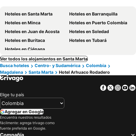
Hoteles en Santa Marta
Hoteles en Barranquilla
Hoteles en Minca
Hoteles en Puerto Colombia
Hoteles en Juan de Acosta
Hoteles en Soledad
Hoteles en Buritaca
Hoteles en Tubará
Hoteles en Ciénaga
Ver todos los alojamientos en Santa Marta
Busca hoteles
Centro- y Sudamérica
Colombia
Magdalena
Santa Marta
Hotel Arhuaco Rodadero
Facebook
Twitter
Insta
Yo
Elige tu país
Agregar en Google
Encuentra nuestros resultados
fácilmente: agrega trivago como
fuente preferida en Google.
Compañía