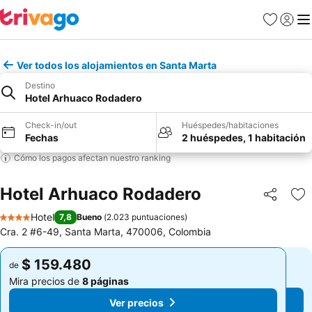
Favoritos
Iniciar 
Me
Ver todos los alojamientos en Santa Marta
Destino
Hotel Arhuaco Rodadero
Check-in/out
Huéspedes/habitaciones
Fechas
2 huéspedes, 1 habitación
Cómo los pagos afectan nuestro ranking
Hotel Arhuaco Rodadero
Compartir
Ag
Hotel
7,8
Bueno
(
2.023 puntuaciones
)
4 Estrellas
Cra. 2 #6-49, Santa Marta, 470006, Colombia
$ 159.480
$ 159.480
de
de
Mira precios de
8 páginas
Mira precios de
8 páginas
Ver precios
Ver precios