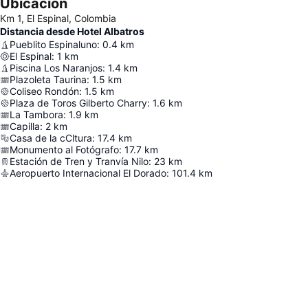
Ubicación
Km 1, El Espinal, Colombia
Distancia desde Hotel Albatros
Pueblito Espinaluno
:
0.4
km
El Espinal
:
1
km
Piscina Los Naranjos
:
1.4
km
Plazoleta Taurina
:
1.5
km
Coliseo Rondón
:
1.5
km
Plaza de Toros Gilberto Charry
:
1.6
km
La Tambora
:
1.9
km
Capilla
:
2
km
Casa de la cCltura
:
17.4
km
Monumento al Fotógrafo
:
17.7
km
Estación de Tren y Tranvía Nilo
:
23
km
Aeropuerto Internacional El Dorado
:
101.4
km