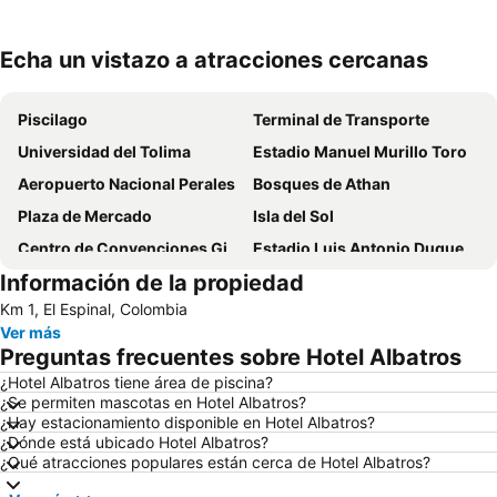
Echa un vistazo a atracciones cercanas
Ampliar mapa
Piscilago
Terminal de Transporte
Universidad del Tolima
Estadio Manuel Murillo Toro
Aeropuerto Nacional Perales
Bosques de Athan
Plaza de Mercado
Isla del Sol
Centro de Convenciones Girardot
Estadio Luis Antonio Duque Peña
Información de la propiedad
Aeropuerto Santiago Vila
Km 1, El Espinal, Colombia
Ver más
Preguntas frecuentes sobre Hotel Albatros
¿Hotel Albatros tiene área de piscina?
¿Se permiten mascotas en Hotel Albatros?
¿Hay estacionamiento disponible en Hotel Albatros?
¿Dónde está ubicado Hotel Albatros?
¿Qué atracciones populares están cerca de Hotel Albatros?