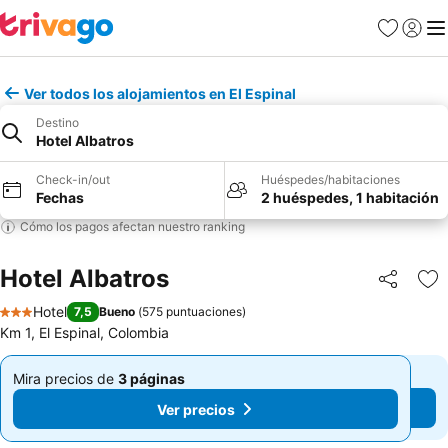
Favoritos
Iniciar 
Me
Ver todos los alojamientos en El Espinal
Destino
Hotel Albatros
Check-in/out
Huéspedes/habitaciones
Fechas
2 huéspedes, 1 habitación
Cómo los pagos afectan nuestro ranking
Hotel Albatros
Compartir
Ag
Hotel
7,5
Bueno
(
575 puntuaciones
)
3 Estrellas
Km 1, El Espinal, Colombia
Mira precios de
3 páginas
Mira precios de
3 páginas
De
De
Ver precios
Ver precios
$ 141.892
$ 141.892