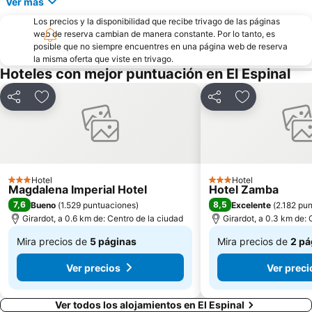
Ver más
Los precios y la disponibilidad que recibe trivago de las páginas
web de reserva cambian de manera constante. Por lo tanto, es
posible que no siempre encuentres en una página web de reserva
la misma oferta que viste en trivago.
Hoteles con mejor puntuación en El Espinal
Compartir
Agregar a favoritos
Compartir
Agregar a fav
Hotel
Hotel
3 Estrellas
3 Estrellas
Magdalena Imperial Hotel
Hotel Zamba
7,6
8,5
Bueno
(
1.529 puntuaciones
)
Excelente
(
2.182 pu
Girardot, a 0.6 km de: Centro de la ciudad
Girardot, a 0.3 km de: 
Mira precios de
5 páginas
Mira precios de
2 pá
De
De
Ver precios
Ver preci
$ 99.269
$ 157.268
Ver todos los alojamientos en El Espinal