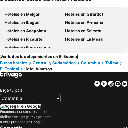
mascotas
mien
Hoteles en Melgar
Hoteles en Girardot
Hoteles en Ibagué
Hoteles en Armenia
Hoteles en Anapoima
Hoteles en Salento
Hoteles en Ricaurte
Hoteles en La Mesa
Hoteles en Fusagasugá
Ver todos los alojamientos en El Espinal
Busca hoteles
Centro- y Sudamérica
Colombia
Tolima
El Espinal
Hotel Albatros
Facebook
Twitter
Insta
Yo
Elige tu país
Agregar en Google
Encuentra nuestros resultados
fácilmente: agrega trivago como
fuente preferida en Google.
Compañía