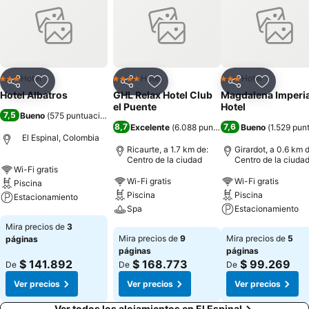
Hotel
Hotel
Hotel
3 Estrellas
4 Estrellas
3 Estrellas
Compartir
Agregar a favoritos
Compartir
Agregar a favoritos
Compartir
Agregar 
Hotel Albatros
GHL Relax Hotel Club
Magdalena Imperia
el Puente
Hotel
7,5
Bueno
(
575 puntuaciones
)
8,7
7,6
Excelente
(
6.088 puntuaciones
Bueno
)
(
1.529 pun
El Espinal, Colombia
Ricaurte, a 1.7 km de:
Girardot, a 0.6 km 
Centro de la ciudad
Centro de la ciuda
Wi-Fi gratis
Wi-Fi gratis
Wi-Fi gratis
Piscina
Piscina
Piscina
Estacionamiento
Spa
Estacionamiento
Ver precios
Mira precios de
3
Ver precios
Ver precios
Mira precios de
9
Mira precios de
5
páginas
páginas
páginas
$ 141.892
$ 168.773
$ 99.269
De
De
De
Ver precios
Ver precios
Ver precios
Ver todos los alojamientos en El Espinal