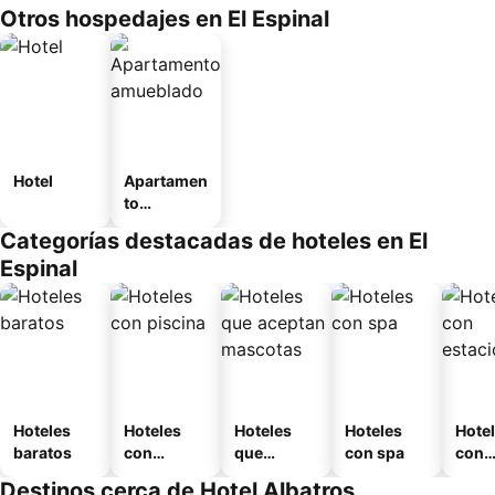
Otros hospedajes en El Espinal
Hotel
Apartamen
to
amueblad
Categorías destacadas de hoteles en El
o
Espinal
Hoteles
Hoteles
Hoteles
Hoteles
Hote
baratos
con
que
con spa
con
piscina
aceptan
esta
Destinos cerca de Hotel Albatros