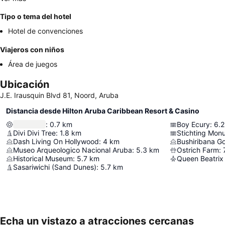
Tipo o tema del hotel
Hotel de convenciones
Viajeros con niños
Área de juegos
Ubicación
J.E. Irausquin Blvd 81, Noord, Aruba
Distancia desde Hilton Aruba Caribbean Resort & Casino
:
0.7
km
Boy Ecury
:
6.2
Divi Divi Tree
:
1.8
km
Stichting Mon
Dash Living On Hollywood
:
4
km
Bushiribana Go
Museo Arqueologico Nacional Aruba
:
5.3
km
Ostrich Farm
:
Historical Museum
:
5.7
km
Queen Beatrix 
Sasariwichi (Sand Dunes)
:
5.7
km
Echa un vistazo a atracciones cercanas