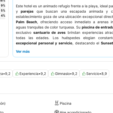
18
%
9
%
Este hotel es un animado refugio frente a la playa, ideal p
5
%
y
parejas
que buscan una escapada animada y c
4
%
establecimiento goza de una ubicación excepcional dire
Palm Beach
, ofreciendo acceso inmediato a arenas i
aguas tranquilas de color turquesa. Su
piscina de entrad
exclusivo
santuario de aves
brindan experiencias atrac
todas las edades. Los huéspedes elogian constant
excepcional personal y servicio
, destacando el
Sunset
sus deliciosos mariscos y su agradable zona de asientos al 
Ver más
Para una estancia más tranquila, considere solicitar una ha
el
edificio Curaçao
.
za
•
9,2
Experiencia
•
9,2
Gimnasio
•
9,2
Servicio
•
8,9
ión)
Piscina
to
Aire acondicionado