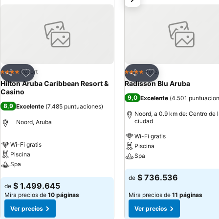
Agregar a favoritos
Agregar a favoritos
Resort
Hotel
4 Estrellas
4 Estrellas
Compartir
Compartir
Hilton Aruba Caribbean Resort &
Radisson Blu Aruba
Casino
9,0
Excelente
(
4.501 puntuacio
8,9
Excelente
(
7.485 puntuaciones
)
Noord, a 0.9 km de: Centro de 
ciudad
Noord, Aruba
Wi-Fi gratis
Wi-Fi gratis
Piscina
Piscina
Spa
Spa
Ver precios
$ 736.536
de
Ver precios
$ 1.499.645
de
Mira precios de
10 páginas
Mira precios de
11 páginas
Ver precios
Ver precios