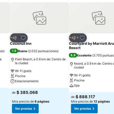
Agregar a favoritos
Agregar a favorit
Hotel
Hotel
3 Estrellas
4 Estrellas
Compartir
Compartir
Coconut Inn
Courtyard by Marriott Ar
Resort
7,9
nes
)
Bueno
(
2.032 puntuaciones
)
8,8
Excelente
(
3.705 puntuac
la
Palm Beach, a 0.6 km de: Centro de
la ciudad
Noord, a 0.9 km de: Centro d
ciudad
Wi-Fi gratis
Wi-Fi gratis
Piscina
Piscina
Estacionamiento
Spa
Ver precios
$ 385.068
de
Ver precios
$ 888.117
de
Mira precios de
6 páginas
Mira precios de
12 páginas
Ver precios
Ver precios