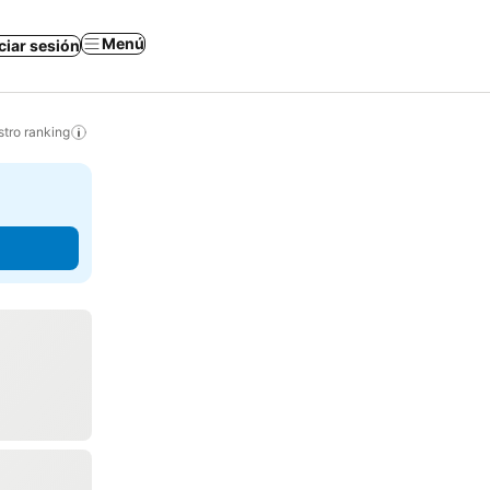
Menú
iciar sesión
tro ranking