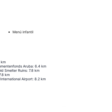
Menú infantil
km
umentenfonds Aruba
:
6.4
km
ld Smelter Ruins
:
7.8
km
7.8
km
International Airport
:
8.2
km