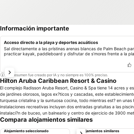
Información importante
Acceso directo a la playa y deportes acuáticos
Sal directamente a las prístinas arenas blancas de Palm Beach pa
practicar kayak, paddleboard y disfrutar de s'mores frente a la pl
Este resumen fue creado por IA y no siempre es 100% preciso.
Hilton Aruba Caribbean Resort & Casino
El complejo Radisson Aruba Resort, Casino & Spa tiene 14 acres y es
de jardines olorosos, lagos ex?ticos y cascadas, este establecimient
turquesa cristalina y la suntuosa cocina, todo mientras est? en una
instalaciones recreativas incluyen dos entradas gratuitas a las pisc
instalaci?n de buceo, un balneario y centro de ejercicio de 3900 m
Compara alojamientos similares
Todas las ma?anas se ofrece desayuno en un buffet. Se puede rese
pueden ordenarse una vez por persona en el paquete que las incluy
Alojamiento seleccionado
Alojamientos similares
siguiente