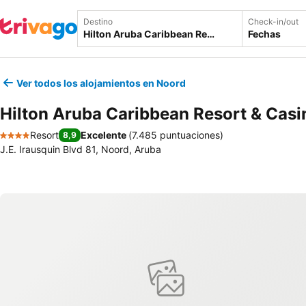
Destino
Check-in/out
Fechas
Ver todos los alojamientos en Noord
Hilton Aruba Caribbean Resort & Casi
Resort
Excelente
(
7.485 puntuaciones
)
8,9
4 Estrellas
J.E. Irausquin Blvd 81, Noord, Aruba