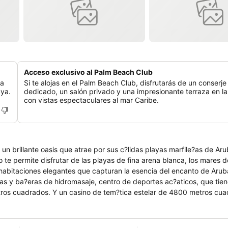
Acceso exclusivo al Palm Beach Club
ra
Si te alojas en el Palm Beach Club, disfrutarás de un conserje
aya.
dedicado, un salón privado y una impresionante terraza en l
con vistas espectaculares al mar Caribe.
 un brillante oasis que atrae por sus c?lidas playas marfile?as de A
o te permite disfrutar de las playas de fina arena blanca, los mares 
s habitaciones elegantes que capturan la esencia del encanto de Arub
inas y ba?eras de hidromasaje, centro de deportes ac?aticos, que tie
etros cuadrados. Y un casino de tem?tica estelar de 4800 metros cua
rvar alojamiento m?s desayuno, media pensi?n o pensi?n completa.?
a.