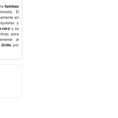
ara
familias
ómoda. El
ctamente en
mpolutas y
a cero
y su
tivas para
emente al
 Grille
por
aire libre.
bitación en