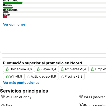
Muy bueno
Bueno
Razonable
Malo
Ver opiniones
Puntuación superior al promedio en Noord
Ubicación
•
9,6
Playa
•
9,4
Ambiente
•
9,4
Limpie
Wifi
•
8,9
Actividades
•
8,9
Piscina
•
8,9
Ver más puntuaciones
Servicios principales
Wi-Fi en el lobby
Wi-Fi (habitac
Spa
Estacionamien