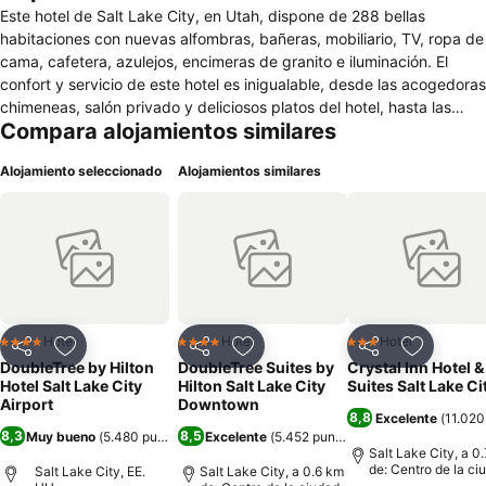
Este hotel de Salt Lake City, en Utah, dispone de 288 bellas
habitaciones con nuevas alfombras, bañeras, mobiliario, TV, ropa de
cama, cafetera, azulejos, encimeras de granito e iluminación. El
confort y servicio de este hotel es inigualable, desde las acogedoras
chimeneas, salón privado y deliciosos platos del hotel, hasta las
Compara alojamientos similares
piscinas cubierta/al aire libre y bañera de hidromasaje, enorme salón
de pesas y conexión a Internet de alta velocidad gratis disponible
Alojamiento seleccionado
Alojamientos similares
en cada habitación. Otras instalaciones de este establecimiento
climatizado son el vestíbulo, servicio de recepción y salida 24 horas,
caja fuerte, quiosco de periódicos, bar, instalaciones para
conferencias y servicio de habitaciones y de lavandería.
Hotel
Hotel
Hotel
4 Estrellas
4 Estrellas
3 Estrellas
Compartir
Agregar a favoritos
Compartir
Agregar a favoritos
Compartir
Agregar 
DoubleTree by Hilton
DoubleTree Suites by
Crystal Inn Hotel &
Hotel Salt Lake City
Hilton Salt Lake City
Suites Salt Lake Ci
Airport
Downtown
8,8
Excelente
(
11.020
8,3
8,5
Muy bueno
(
5.480 puntuaciones
Excelente
)
(
5.452 puntuaciones
)
Salt Lake City, a 0
de: Centro de la ci
Salt Lake City, EE.
Salt Lake City, a 0.6 km