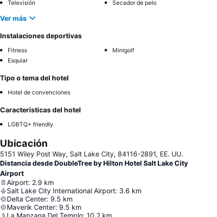
Televisión
Secador de pelo
Ver más
Instalaciones deportivas
Fitness
Minigolf
Esquiar
Tipo o tema del hotel
Hotel de convenciones
Características del hotel
LGBTQ+ friendly
Ubicación
5151 Wiley Post Way, Salt Lake City, 84116-2891, EE. UU.
Distancia desde DoubleTree by Hilton Hotel Salt Lake City
Airport
Airport
:
2.9
km
Salt Lake City International Airport
:
3.6
km
Delta Center
:
9.5
km
Maverik Center
:
9.5
km
La Manzana Del Templo
:
10.2
km