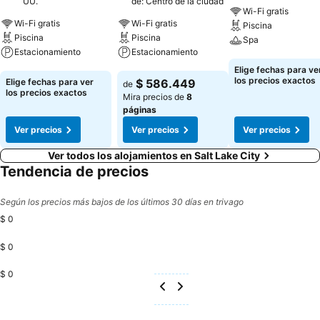
UU.
de: Centro de la ciudad
Wi-Fi gratis
Wi-Fi gratis
Wi-Fi gratis
Piscina
Piscina
Piscina
Spa
Estacionamiento
Estacionamiento
Ver precios
Elige fechas para ve
Ver precios
Ver precios
los precios exactos
Elige fechas para ver
$ 586.449
de
los precios exactos
Mira precios de
8
páginas
Ver precios
Ver precios
Ver precios
Ver todos los alojamientos en Salt Lake City
Tendencia de precios
Según los precios más bajos de los últimos 30 días en trivago
$ 0
$ 0
$ 0