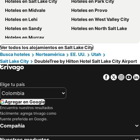
Hoteles en Salt Lake City
Hoteles en Park City
Hoteles en Midvale
Hoteles en Provo
Hoteles en Lehi
Hoteles en West Valley City
Hoteles en Sandy
Hoteles en North Salt Lake
Hoteles en Murray
Ver todos los alojamientos en Salt Lake City
Busca hoteles
Norteamérica
EE. UU.
Utah
Salt Lake City
DoubleTree by Hilton Hotel Salt Lake City Airport
Facebook
Twitter
Insta
Yo
Elige tu país
Agregar en Google
Encuentra nuestros resultados
fácilmente: agrega trivago como
fuente preferida en Google.
Compañía
Nuestros productos