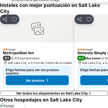
la misma oferta que viste en trivago.
Hoteles con mejor puntuación en Salt Lake
City
Compartir
Agregar a favoritos
Compartir
Agregar a 
Hotel
Hotel
2 Estrellas
3 Estrellas
Metropolitan Inn
Sonesta Simply S
6,1
8,0
(
3.452 puntuaciones
)
Muy bueno
(
2.18
Salt Lake City, a 0.5 km de: Centro de la ciudad
Salt Lake City, a 5
Elige fechas para ver los precios
Elige fechas par
exactos
Ver precios
Ver todos los alojamientos en Salt Lake City
Otros hospedajes en Salt Lake City