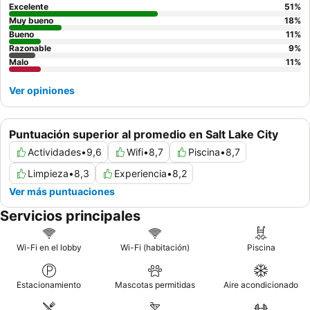
Excelente
51
%
Muy bueno
18
%
Bueno
11
%
Razonable
9
%
Malo
11
%
Ver opiniones
Puntuación superior al promedio en Salt Lake City
Actividades
•
9,6
Wifi
•
8,7
Piscina
•
8,7
Limpieza
•
8,3
Experiencia
•
8,2
Ver más puntuaciones
Servicios principales
Wi-Fi en el lobby
Wi-Fi (habitación)
Piscina
Estacionamiento
Mascotas permitidas
Aire acondicionado