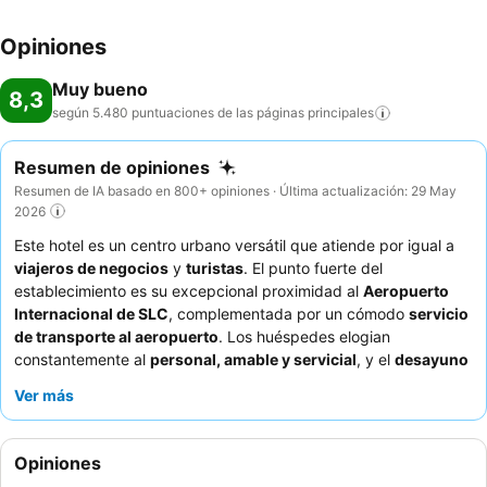
Opiniones
Muy bueno
8,3
según 5.480 puntuaciones de las páginas
principales
Resumen de opiniones
Resumen de IA basado en 800+ opiniones · Última actualización: 29 May
2026
Este hotel es un centro urbano versátil que atiende por igual a
viajeros de negocios
y
turistas
. El punto fuerte del
establecimiento es su excepcional proximidad al
Aeropuerto
Internacional de SLC
, complementada por un cómodo
servicio
de transporte al aeropuerto
. Los huéspedes elogian
constantemente al
personal, amable y servicial
, y el
desayuno
bufé
es un punto a destacar, ya que ofrece una amplia
Ver más
selección de productos de calidad. Para una experiencia
verdaderamente relajante, considere solicitar una habitación
con una vista agradable.
Opiniones