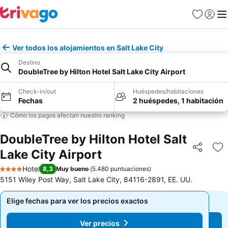
Favoritos
Iniciar 
Me
Ver todos los alojamientos en Salt Lake City
Destino
DoubleTree by Hilton Hotel Salt Lake City Airport
Check-in/out
Huéspedes/habitaciones
Fechas
2 huéspedes, 1 habitación
Cómo los pagos afectan nuestro ranking
DoubleTree by Hilton Hotel Salt
Lake City Airport
Compartir
Ag
Hotel
8,3
Muy bueno
(
5.480 puntuaciones
)
4 Estrellas
5151 Wiley Post Way, Salt Lake City, 84116-2891, EE. UU.
Elige fechas para ver los precios exactos
Elige fechas para ver los precios exactos
Ver precios
Ver precios