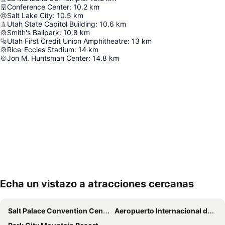
Conference Center
:
10.2
km
Salt Lake City
:
10.5
km
Utah State Capitol Building
:
10.6
km
Smith's Ballpark
:
10.8
km
Utah First Credit Union Amphitheatre
:
13
km
Rice-Eccles Stadium
:
14
km
Jon M. Huntsman Center
:
14.8
km
Echa un vistazo a atracciones cercanas
Ampliar mapa
Salt Palace Convention Center
Aeropuerto Internacional de Salt Lake City