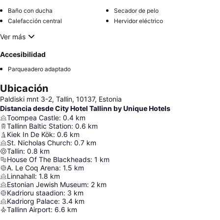
Baño con ducha
Secador de pelo
Calefacción central
Hervidor eléctrico
Ver más
Accesibilidad
Parqueadero adaptado
Ubicación
Paldiski mnt 3-2, Tallin, 10137, Estonia
Distancia desde City Hotel Tallinn by Unique Hotels
Toompea Castle
:
0.4
km
Tallinn Baltic Station
:
0.6
km
Kiek In De Kök
:
0.6
km
St. Nicholas Church
:
0.7
km
Tallin
:
0.8
km
House Of The Blackheads
:
1
km
A. Le Coq Arena
:
1.5
km
Linnahall
:
1.8
km
Estonian Jewish Museum
:
2
km
Kadrioru staadion
:
3
km
Kadriorg Palace
:
3.4
km
Tallinn Airport
:
6.6
km