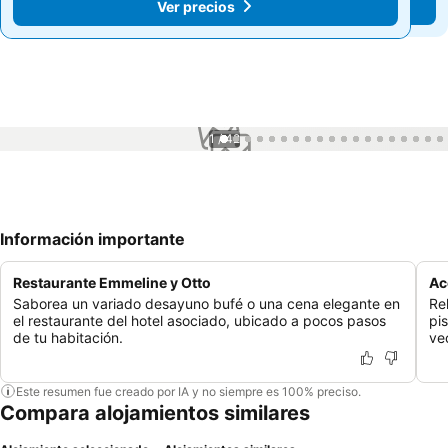
Ver precios
Ver precios
1 / 42
Información importante
Restaurante Emmeline y Otto
Ac
Saborea un variado desayuno bufé o una cena elegante en
Re
el restaurante del hotel asociado, ubicado a pocos pasos
pi
de tu habitación.
ve
Este resumen fue creado por IA y no siempre es 100% preciso.
Compara alojamientos similares