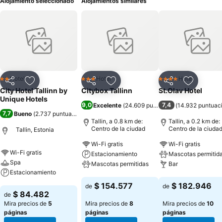
Alojamiento seleccionado
Alojamientos similares
Hotel
Hotel
Hotel
2 Estrellas
3 Estrellas
4 Estrellas
Compartir
Agregar a favoritos
Compartir
Agregar a favoritos
Compartir
Agregar 
City Hotel Tallinn by
Citybox Tallinn
St.Olav Hotel
Unique Hotels
9,0
7,4
Excelente
(
24.609 puntuaciones
(
14.932 puntuac
)
7,7
Bueno
(
2.737 puntuaciones
)
Tallin, a 0.8 km de:
Tallin, a 0.2 km de:
Centro de la ciudad
Centro de la ciuda
Tallin, Estonia
Wi-Fi gratis
Wi-Fi gratis
Wi-Fi gratis
Estacionamiento
Mascotas permitid
Spa
Mascotas permitidas
Bar
Estacionamiento
Ver precios
Ver precios
$ 154.577
$ 182.946
de
de
Ver precios
$ 84.482
de
Mira precios de
5
Mira precios de
8
Mira precios de
10
páginas
páginas
páginas