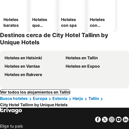
Hoteles
Hoteles
Hoteles
Hoteles
baratos
que
con spa
con
aceptan
estaciona
Destinos cerca de City Hotel Tallinn by
mascotas
miento
Unique Hotels
Hoteles en Helsinki
Hoteles en Tallin
Hoteles en Vantaa
Hoteles en Espoo
Hoteles en Rakvere
Ver todos los alojamientos en Tallin
Busca hoteles
Europa
Estonia
Harju
Tallin
City Hotel Tallinn by Unique Hotels
Facebook
Twitter
Insta
Yo
Elige tu país