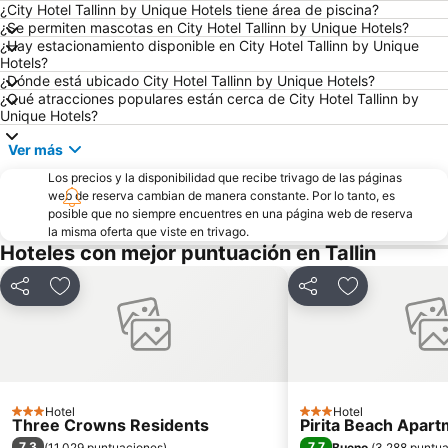
¿City Hotel Tallinn by Unique Hotels tiene área de piscina?
¿Se permiten mascotas en City Hotel Tallinn by Unique Hotels?
¿Hay estacionamiento disponible en City Hotel Tallinn by Unique
Hotels?
¿Dónde está ubicado City Hotel Tallinn by Unique Hotels?
¿Qué atracciones populares están cerca de City Hotel Tallinn by
Unique Hotels?
Ver más
Los precios y la disponibilidad que recibe trivago de las páginas
web de reserva cambian de manera constante. Por lo tanto, es
posible que no siempre encuentres en una página web de reserva
la misma oferta que viste en trivago.
Hoteles con mejor puntuación en Tallin
Compartir
Agregar a favoritos
Compartir
Agregar a fav
Hotel
Hotel
3 Estrellas
3 Estrellas
Three Crowns Residents
Pirita Beach Apar
7,3
7,7
(
11.029 puntuaciones
)
Bueno
(
3.288 puntu