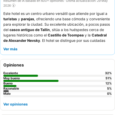
Resumen de IA basado en 600+ opiniones · Última actualización: 29 May
2026
Este hotel es un centro urbano versátil que atiende por igual a
turistas
y
parejas
, ofreciendo una base cómoda y conveniente
para explorar la ciudad. Su excelente ubicación, a pocos pasos
del
casco antiguo de Tallin
, sitúa a los huéspedes cerca de
lugares históricos como el
Castillo de Toompea
y la
Catedral
de Alexander Nevsky
. El hotel se distingue por sus cuidadas
comodidades en la habitación
, que incluyen hervidores
Ver más
eléctricos y un juego completo de toallas, y algunas
habitaciones familiares incluso cuentan con una
bañera de
hidromasaje
. Los huéspedes elogian constantemente al
Opiniones
personal
por su excepcional amabilidad y el delicioso y variado
desayuno
que se sirve, destacando a menudo opciones como
Excelente
32
%
pan sin gluten y tortitas. Para una experiencia más tranquila, se
Muy bueno
51
%
recomienda a los huéspedes que soliciten una habitación con
Bueno
12
%
Razonable
5
%
vistas al jardín.
Malo
0
%
Ver opiniones