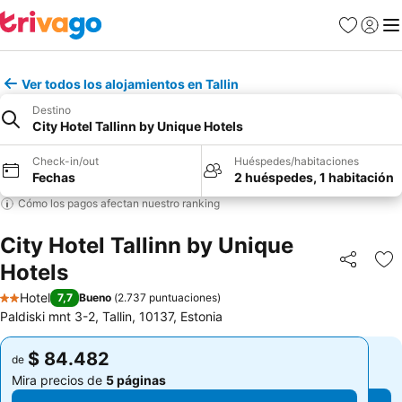
Favoritos
Iniciar 
Me
Ver todos los alojamientos en Tallin
Destino
City Hotel Tallinn by Unique Hotels
Check-in/out
Huéspedes/habitaciones
Fechas
2 huéspedes, 1 habitación
Cómo los pagos afectan nuestro ranking
City Hotel Tallinn by Unique
Hotels
Compartir
Ag
Hotel
7,7
Bueno
(
2.737 puntuaciones
)
2 Estrellas
Paldiski mnt 3-2, Tallin, 10137, Estonia
$ 84.482
$ 84.482
de
de
Mira precios de
5 páginas
Mira precios de
5 páginas