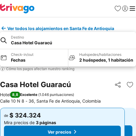
Favoritos
Iniciar 
Me
Ver todos los alojamientos en Santa Fe de Antioquia
Destino
Casa Hotel Guaracú
Check-in/out
Huéspedes/habitaciones
Fechas
2 huéspedes, 1 habitación
Cómo los pagos afectan nuestro ranking
Casa Hotel Guaracú
Compartir
Ag
Hotel
8,8
Excelente
(
1.046 puntuaciones
)
Calle 10 N 8 - 36, Santa Fe de Antioquia, Colombia
$ 324.324
$ 324.324
de
de
Mira precios de
3 páginas
Mira precios de
3 páginas
Ver precios
Ver precios