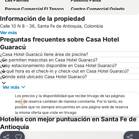
Parque Comercial El Tesoro
Centro Comercial Oviedo
Información de la propiedad
Parque Lleras
Feria de las Flores
Calle 10 N 8 - 36, Santa Fe de Antioquia, Colombia
Parque Explora
Jardín Botánico Joaquín Antonio Uribe
Ver más
Parque de las Luces
Parque de los Pies Descalzos
Preguntas frecuentes sobre Casa Hotel
Parque de los Deseos
El Prado
Guaracú
La Avanzada
Parque San Antonio
¿Casa Hotel Guaracú tiene área de piscina?
¿Se permiten mascotas en Casa Hotel Guaracú?
Parque el Berrío
Cerro Nutibara
¿Hay estacionamiento disponible en Casa Hotel Guaracú?
¿A qué hora es el check-in y check-out en Casa Hotel Guaracú?
Popular
Basílica Menor Nuestra Señora de la Candelaria
¿Dónde está ubicado Casa Hotel Guaracú?
Parque Zoológico Santa Fe
Edificio Coltejer
Ver más
Parque Arvi
Medellin Christmas Lighting
Los precios y la disponibilidad que recibe trivago de las páginas
La Torre
Plaza de Cisneros
web de reserva cambian de manera constante. Por lo tanto, es
posible que no siempre encuentres en una página web de reserva
Calle Carabobo
Granizal
la misma oferta que viste en trivago.
Planetario de Medellín
Villa Guadalupe
Hoteles con mejor puntuación en Santa Fe de
Antioquia
San Pablo
Aldea Pablo VI
El Compromiso
Museo de Antioquia