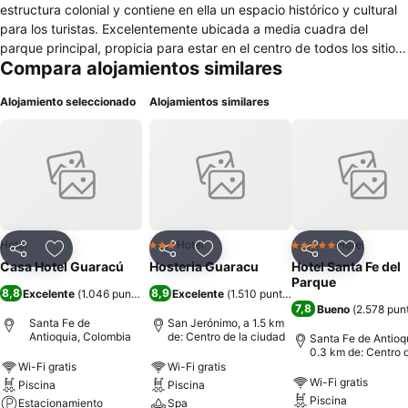
estructura colonial y contiene en ella un espacio histórico y cultural
para los turistas. Excelentemente ubicada a media cuadra del
parque principal, propicia para estar en el centro de todos los sitios
Compara alojamientos similares
de interés de la zona. Tenemos 20 habitaciones - Habitaciones
Dobles - Habitaciones Triples - Habitaciones Cuádruples -
Alojamiento seleccionado
Alojamientos similares
Habitaciones Quíntuples - Habitación para 8 Personas Todas las
habitaciones con aire acondicionado, baño privado, Tv pantalla
plana, Wifi gratuito. Dentro del Hostal Guaracú pueden encontrar -
Deliciosa piscina para el clima de la región - Baño Turco - Zona de
Bronceo - Jacuzzi - Bar/Restaurante - Parqueadero - Sala de
Convenciones En nuestro restaurante podrá encontrar lo mejor de la
comida típica de la región y colombiana con el mejor servicio.
Hotel
Hotel
Hotel
3 Estrellas
5 Estrellas
Compartir
Agregar a favoritos
Compartir
Agregar a favoritos
Compartir
Agregar 
Casa Hotel Guaracú
Hosteria Guaracu
Hotel Santa Fe del
Parque
8,8
8,9
Excelente
(
1.046 puntuaciones
Excelente
)
(
1.510 puntuaciones
)
7,8
Bueno
(
2.578 pun
Santa Fe de
San Jerónimo, a 1.5 km
Antioquia, Colombia
de: Centro de la ciudad
Santa Fe de Antioqu
0.3 km de: Centro d
ciudad
Wi-Fi gratis
Wi-Fi gratis
Wi-Fi gratis
Piscina
Piscina
Piscina
Estacionamiento
Spa