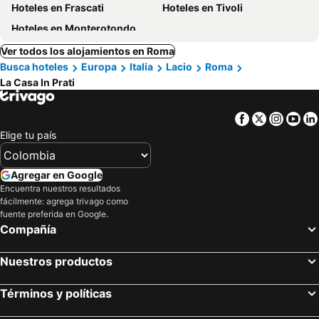
Hoteles en Frascati
Hoteles en Tivoli
Hoteles en Monterotondo
Ver todos los alojamientos en Roma
Busca hoteles
Europa
Italia
Lacio
Roma
La Casa In Prati
Facebook
Twitter
Insta
Yo
Elige tu país
Agregar en Google
Encuentra nuestros resultados
fácilmente: agrega trivago como
fuente preferida en Google.
Compañía
Nuestros productos
Términos y políticas