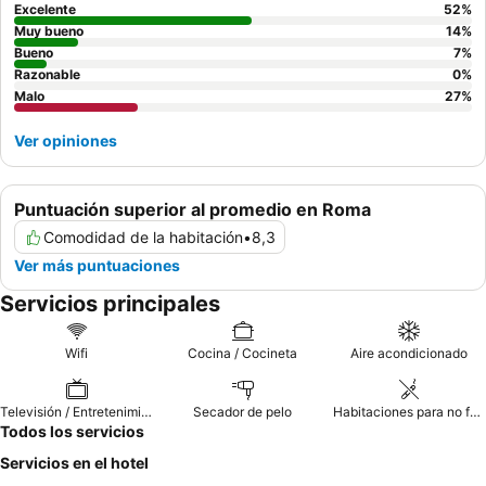
Excelente
52
%
Muy bueno
14
%
Bueno
7
%
Razonable
0
%
Malo
27
%
Ver opiniones
Puntuación superior al promedio en Roma
Comodidad de la habitación
•
8,3
Ver más puntuaciones
Servicios principales
Wifi
Cocina / Cocineta
Aire acondicionado
Televisión / Entretenimiento
Secador de pelo
Habitaciones para no fumadores
Todos los servicios
Servicios en el hotel