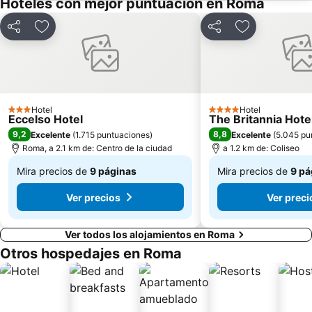
Hoteles con mejor puntuación en Roma
Magliana
Audiencia con el Papa
Compartir
Agregar a favoritos
Compartir
Agregar a fav
Autostazione Tiburtina
Tiburtina
EUR Fermi Metro Station
Campitelli
Plaza de la República
Castro Pretorio
El Circo Máximo
San Giovanni
Hotel
Hotel
3 Estrellas
4 Estrellas
Garbatella
Pigneto Metro Station
Eccelso Hotel
The Britannia Hote
9,2
8,8
Excelente
(
1.715 puntuaciones
)
Excelente
(
5.045 pu
Borgo Antico
Flaminio - Piazza del Popolo Metro Station
Roma, a 2.1 km de: Centro de la ciudad
a 1.2 km de: Coliseo
Auditorium Parco della Musica
Palazzetto dello Sport
Mira precios de
9 páginas
Mira precios de
9 pá
Plaza Barberini
Esquilino
De
De
Ver precios
Ver preci
$ 346.639
$ 381.117
Ver todos los alojamientos en Roma
Otros hospedajes en Roma