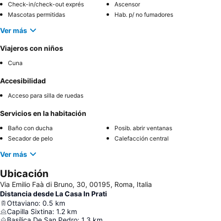
Check-in/check-out exprés
Ascensor
Mascotas permitidas
Hab. p/ no fumadores
Ver más
Viajeros con niños
Cuna
Accesibilidad
Acceso para silla de ruedas
Servicios en la habitación
Baño con ducha
Posib. abrir ventanas
Secador de pelo
Calefacción central
Ver más
Ubicación
Via Emilio Faà di Bruno, 30, 00195, Roma, Italia
Distancia desde La Casa In Prati
Ottaviano
:
0.5
km
Capilla Sixtina
:
1.2
km
Basílica De San Pedro
:
1.3
km