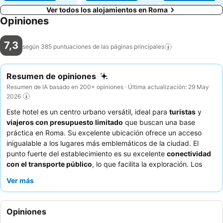
Ver todos los alojamientos en Roma
Opiniones
7,3
según 385 puntuaciones de las páginas
principales
Resumen de opiniones
Resumen de IA basado en 200+ opiniones · Última actualización: 29 May
2026
Este hotel es un centro urbano versátil, ideal para
turistas
y
viajeros con presupuesto limitado
que buscan una base
práctica en Roma. Su excelente ubicación ofrece un acceso
inigualable a los lugares más emblemáticos de la ciudad. El
punto fuerte del establecimiento es su excelente
conectividad
con el transporte público
, lo que facilita la exploración. Los
huéspedes elogian constantemente al
personal de recepción,
Ver más
que es amable y servicial
, a pesar de la falta de servicio de
desayuno. Para una estancia más cómoda, considere solicitar
una habitación que haya sido renovada recientemente, ya que
Opiniones
algunas habitaciones presentan signos de desgaste.