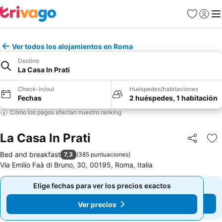
Favoritos
Iniciar 
Me
Ver todos los alojamientos en Roma
Destino
La Casa In Prati
Check-in/out
Huéspedes/habitaciones
Fechas
2 huéspedes, 1 habitación
Cómo los pagos afectan nuestro ranking
La Casa In Prati
Compartir
Ag
Bed and breakfast
7,3
(
385 puntuaciones
)
Via Emilio Faà di Bruno, 30, 00195, Roma, Italia
Elige fechas para ver los precios exactos
Elige fechas para ver los precios exactos
Ver precios
Ver precios