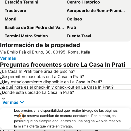
Estación Termini
Centro Histórico
Trastevere
Aeropuerto de Roma-Fiumicino
Monti
Coliseo
Basílica de San Pedro del Vaticano
Prati
Termini Metro Station
Fuente Trevi
Información de la propiedad
Plaza Navona
Panteón
Via Emilio Faà di Bruno, 30, 00195, Roma, Italia
Barberini - Fontana di Trevi Metro Station
Escalinata de la Plaza de España y Plaza de España
Ver más
Basílica de Santa María Mayor
Aeropuerto de Roma-Ciampino
Preguntas frecuentes sobre La Casa In Prati
Plaza de San Pedro
Plaza del Pueblo
¿La Casa In Prati tiene área de piscina?
¿Se permiten mascotas en La Casa In Prati?
Cavour Metro Station
Museos Vaticanos
¿Hay estacionamiento disponible en La Casa In Prati?
Anagnina Metro Station
Castel Sant'Angelo
¿A qué hora es el check-in y check-out en La Casa In Prati?
¿Dónde está ubicado La Casa In Prati?
Via Veneto Rome
Forum Romanum
Ver más
Roma Ostiense Railway Station
Ostia
Los precios y la disponibilidad que recibe trivago de las páginas
Fashion District Valmontone Outlet
Ottaviano - San Pietro - Musei Vaticani Metro Station
web de reserva cambian de manera constante. Por lo tanto, es
Via del Corso
Basílica de Santa María en Trastévere
posible que no siempre encuentres en una página web de reserva
la misma oferta que viste en trivago.
Trevi
Metro de Roma