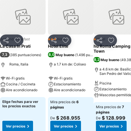
Bed and breakfast
Hotel
Hotel
3 Estrellas
1 Estrellas
Compartir
Agregar a favoritos
Compartir
Agregar a favoritos
Compartir
Agregar 
La Casa In Prati
Hotel Elite
hu Roma Camping 
Town
7,3
8,0
(
385 puntuaciones
)
Muy bueno
(
1.496 puntuaciones
)
8,2
Muy bueno
(
49.38
Roma, Italia
a 1.7 km de: Coliseo
a 4.6 km de: Basíli
San Pedro del Vati
Wi-Fi gratis
Wi-Fi gratis
Piscina
Cocina / Cocineta
Estacionamiento
Estacionamiento
Aire acondicionado
Aire acondicionado
Mascotas permitid
Elige fechas para ver
Mira precios de
6
los precios exactos
Mira precios de
7
páginas
páginas
$ 268.955
$ 128.999
De
De
Ver precios
Ver precios
Ver precios