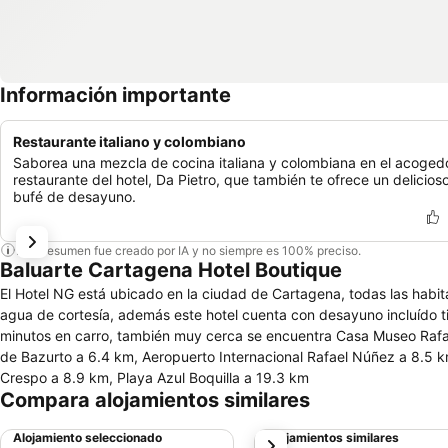
Información importante
Restaurante italiano y colombiano
Saborea una mezcla de cocina italiana y colombiana en el acoged
restaurante del hotel, Da Pietro, que también te ofrece un delicios
bufé de desayuno.
Este resumen fue creado por IA y no siempre es 100% preciso.
Baluarte Cartagena Hotel Boutique
El Hotel NG está ubicado en la ciudad de Cartagena, todas las habita
agua de cortesía, además este hotel cuenta con desayuno incluído tipo americano. Nuestro hotel está muy cerca de Ci
minutos en carro, también muy cerca se encuentra Casa Museo Rafael Núñez, a solo 11 minutos
de Bazurto a 6.4 km, Aeropuerto Internacional Rafael Núñez a 8.5 km, Universidad de Cartagena sede Piedra de Bolivar a 8.7 km, Colegio Naval
Crespo a 8.9 km, Playa Azul Boquilla a 19.3 km
Compara alojamientos similares
Alojamiento seleccionado
Alojamientos similares
siguiente