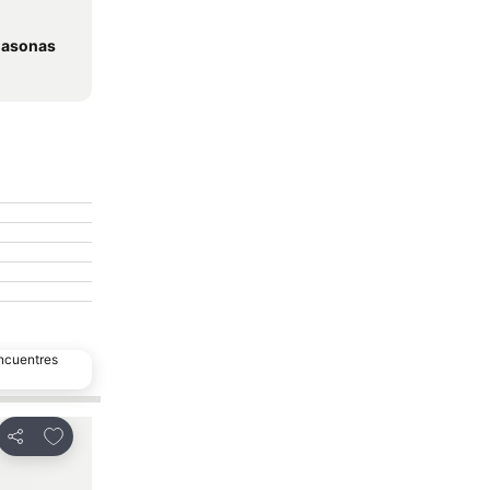
 Casonas
encuentres
Agregar a favoritos
Agregar a favor
Compartir
Compartir