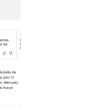
Terraza tropical en la azotea con jacuzzis
nantes
Relájate en la terraza tropical de la azotea, que tiene tre
or de
tumbonas y hamacas, ofreciéndote un escape tranquilo 
la ciudad.
botella de