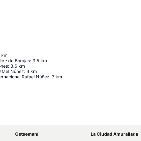
km
lipe de Barajas
:
3.5
km
ones
:
3.6
km
afael Núñez
:
4
km
ernacional Rafael Núñez
:
7
km
Ampliar mapa
Getsemaní
La Ciudad Amurallada