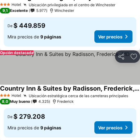
Hotel
Ubicación privilegiada en el centro de Winchester
3 Estrellas
9,1
Excelente
5.977
Winchester
$ 449.859
De
Mira precios de
9 páginas
Ver precios
Opción destacada
Compartir
Ag
Country Inn & Suites by Radisson, Frederick, MD
Hotel
Ubicación estratégica cerca de las carreteras principales
3 Estrellas
8,0
Muy bueno
4.325
Frederick
$ 279.208
De
Mira precios de
9 páginas
Ver precios