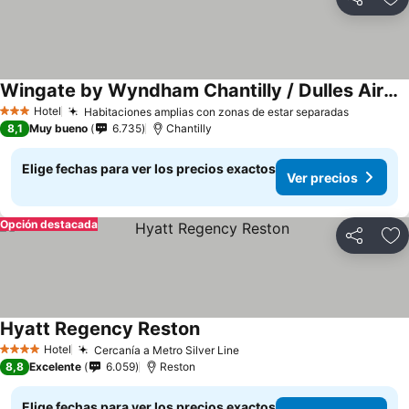
Compartir
Ag
Wingate by Wyndham Chantilly / Dulles Airport
Hotel
Habitaciones amplias con zonas de estar separadas
3 Estrellas
8,1
Muy bueno
6.735
Chantilly
Elige fechas para ver los precios exactos
Ver precios
Opción destacada
Compartir
Ag
Hyatt Regency Reston
Hotel
Cercanía a Metro Silver Line
4 Estrellas
8,8
Excelente
6.059
Reston
Elige fechas para ver los precios exactos