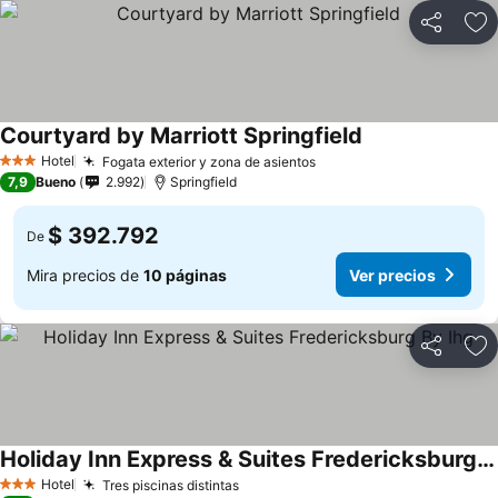
Compartir
Ag
Courtyard by Marriott Springfield
Hotel
Fogata exterior y zona de asientos
3 Estrellas
7,9
Bueno
2.992
Springfield
$ 392.792
De
Mira precios de
10 páginas
Ver precios
Compartir
Ag
Holiday Inn Express & Suites Fredericksburg By Ihg
Hotel
Tres piscinas distintas
3 Estrellas