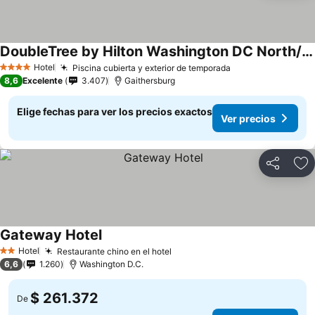
DoubleTree by Hilton Washington DC North/Gaithersburg
Hotel
Piscina cubierta y exterior de temporada
4 Estrellas
8,6
Excelente
3.407
Gaithersburg
Elige fechas para ver los precios exactos
Ver precios
Compartir
Ag
Gateway Hotel
Hotel
Restaurante chino en el hotel
2 Estrellas
6,6
1.260
Washington D.C.
$ 261.372
De