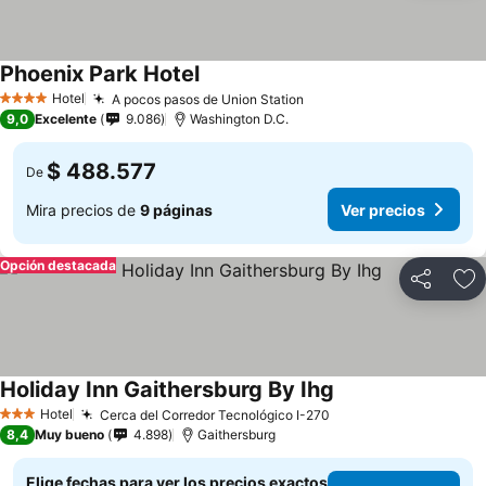
Phoenix Park Hotel
Hotel
A pocos pasos de Union Station
4 Estrellas
9,0
Excelente
9.086
Washington D.C.
$ 488.577
De
Mira precios de
9 páginas
Ver precios
Opción destacada
Compartir
Ag
Holiday Inn Gaithersburg By Ihg
Hotel
Cerca del Corredor Tecnológico I-270
3 Estrellas
8,4
Muy bueno
4.898
Gaithersburg
Elige fechas para ver los precios exactos