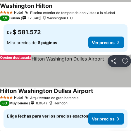
Washington Hilton
Hotel
Piscina exterior de temporada con vistas a la ciudad
4 Estrellas
7,9
Bueno
12.348
Washington D.C.
$ 581.572
De
Mira precios de
8 páginas
Ver precios
Opción destacada
Compartir
Ag
Hilton Washington Dulles Airport
Hotel
Arquitectura de gran herencia
4 Estrellas
8,1
Muy bueno
8.084
Herndon
Elige fechas para ver los precios exactos
Ver precios