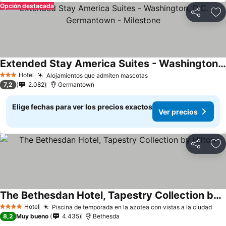
Opción destacada
Compartir
Ag
Extended Stay America Suites - Washington, D.C. - Germantown - Milestone
Hotel
Alojamientos que admiten mascotas
3 Estrellas
7,2
2.082
Germantown
Elige fechas para ver los precios exactos
Ver precios
Compartir
Ag
The Bethesdan Hotel, Tapestry Collection by Hilton
Hotel
Piscina de temporada en la azotea con vistas a la ciudad
4 Estrellas
8,2
Muy bueno
4.435
Bethesda