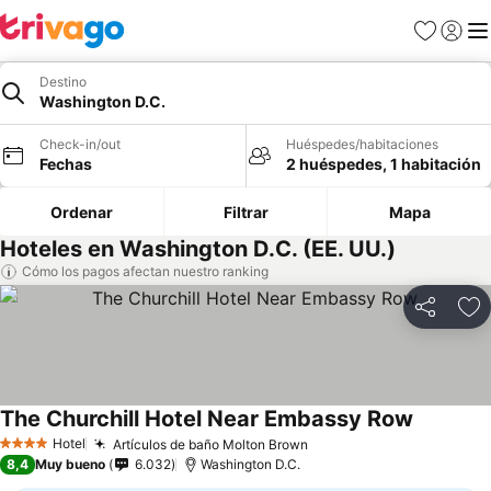
Favoritos
Iniciar 
Me
Destino
Washington D.C.
Check-in/out
Huéspedes/habitaciones
Fechas
2 huéspedes, 1 habitación
Ordenar
Filtrar
Mapa
Hoteles en Washington D.C. (EE. UU.)
Cómo los pagos afectan nuestro ranking
Compartir
Ag
The Churchill Hotel Near Embassy Row
Hotel
Artículos de baño Molton Brown
4 Estrellas
8,4
Muy bueno
6.032
Washington D.C.