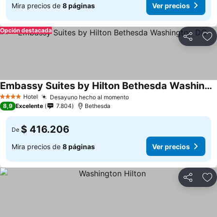
Mira precios de
8 páginas
Ver precios
Opción destacada
Compartir
Ag
Embassy Suites by Hilton Bethesda Washington DC
Hotel
Desayuno hecho al momento
4 Estrellas
8,9
Excelente
7.804
Bethesda
$ 416.206
De
Mira precios de
8 páginas
Ver precios
Compartir
Ag