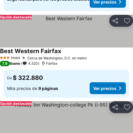
Ver precios
Opción destacada
Compartir
Ag
Best Western Fairfax
Hotel
Cerca de Washington, D.C. en metro
3 Estrellas
7,9
Bueno
4.520
Fairfax
$ 322.880
De
Mira precios de
9 páginas
Ver precios
Opción destacada
Compartir
Ag