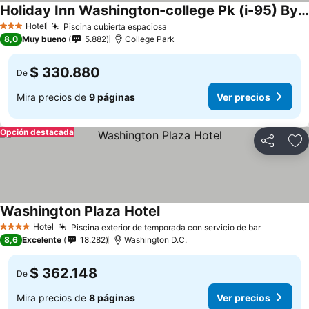
Holiday Inn Washington-college Pk (i-95) By Ihg
Hotel
Piscina cubierta espaciosa
3 Estrellas
8,0
Muy bueno
5.882
College Park
$ 330.880
De
Mira precios de
9 páginas
Ver precios
Opción destacada
Compartir
Ag
Washington Plaza Hotel
Hotel
Piscina exterior de temporada con servicio de bar
4 Estrellas
8,6
Excelente
18.282
Washington D.C.
$ 362.148
De
Mira precios de
8 páginas
Ver precios