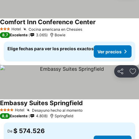
Comfort Inn Conference Center
Hotel
Cocina americana en Chessies
3 Estrellas
8,7
Excelente
3.065
Bowie
Elige fechas para ver los precios exactos
Ver precios
Compartir
Ag
Embassy Suites Springfield
Hotel
Desayuno hecho al momento
4 Estrellas
8,8
Excelente
4.808
Springfield
$ 574.526
De