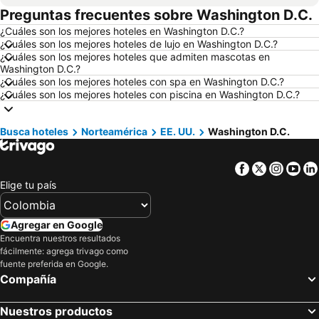
Preguntas frecuentes sobre Washington D.C.
Hoteles en Melgar
Hoteles en París
¿Cuáles son los mejores hoteles en Washington D.C.?
Hoteles en Roma
Hoteles en Ciudad de México
¿Cuáles son los mejores hoteles de lujo en Washington D.C.?
Hoteles en Pereira
Hoteles en Orlando
¿Cuáles son los mejores hoteles que admiten mascotas en
Washington D.C.?
Hoteles en Villavicencio
Hoteles en Río de Janeiro
¿Cuáles son los mejores hoteles con spa en Washington D.C.?
¿Cuáles son los mejores hoteles con piscina en Washington D.C.?
Hoteles en Girardot
Hoteles en Panamá
Hoteles en Santiago de Chile
Hoteles en Madrid
Busca hoteles
Norteamérica
EE. UU.
Washington D.C.
Hoteles en Los Cabos
Hoteles en Colombia
Hoteles en Isla Margarita
Hoteles en Riviera Maya
Facebook
Twitter
Insta
Yo
Hoteles en Risaralda
Hoteles en EE. UU.
Elige tu país
Hoteles en Quindío
Hoteles en Argentina
Hoteles en Jamaica
Hoteles en Amazonas
Agregar en Google
Encuentra nuestros resultados
Hoteles en Bahamas
Hoteles en España
fácilmente: agrega trivago como
Hoteles en Florida
Hoteles en Eje Cafetero
fuente preferida en Google.
Compañía
Hoteles en Portugal
Nuestros productos