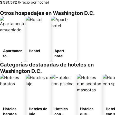
‎$ 581.572
(Precio por noche)
Otros hospedajes en Washington D.C.
Apartamen
Hostel
Apart-
to
hotel
amueblad
Categorías destacadas de hoteles en
o
Washington D.C.
Hoteles
Hoteles de
Hoteles
Hoteles
Hote
baratos
lujo
con
que
con 