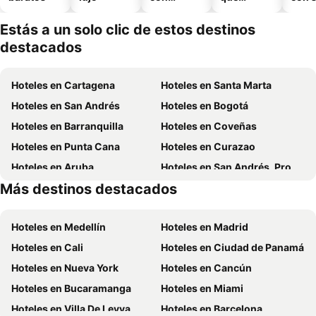
piscina
aceptan
mascotas
Estás a un solo clic de estos destinos
destacados
Hoteles en Cartagena
Hoteles en Santa Marta
Hoteles en San Andrés
Hoteles en Bogotá
Hoteles en Barranquilla
Hoteles en Coveñas
Hoteles en Punta Cana
Hoteles en Curazao
Hoteles en Aruba
Hoteles en San Andrés, Providencia and Santa Catalina
Más destinos destacados
Hoteles en Cundinamarca
Hoteles en República Dominicana
Hoteles en Medellín
Hoteles en Madrid
Hoteles en Cali
Hoteles en Ciudad de Panamá
Hoteles en Nueva York
Hoteles en Cancún
Hoteles en Bucaramanga
Hoteles en Miami
Hoteles en Villa De Leyva
Hoteles en Barcelona