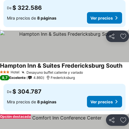
$ 322.586
De
Mira precios de
8 páginas
Ver precios
Compartir
Ag
Hampton Inn & Suites Fredericksburg South
Hotel
Desayuno buffet caliente y variado
3 Estrellas
8,7
Excelente
4.860
Fredericksburg
$ 304.787
De
Mira precios de
8 páginas
Ver precios
Opción destacada
Compartir
Ag