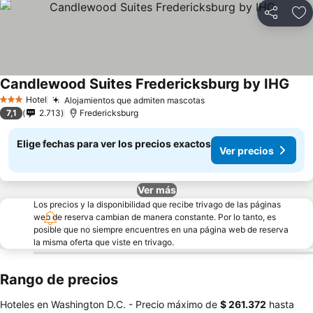
Compartir
Ag
Candlewood Suites Fredericksburg by IHG
Hotel
Alojamientos que admiten mascotas
3 Estrellas
7,1
2.713
Fredericksburg
Elige fechas para ver los precios exactos
Ver precios
Ver más
Los precios y la disponibilidad que recibe trivago de las páginas
web de reserva cambian de manera constante. Por lo tanto, es
posible que no siempre encuentres en una página web de reserva
la misma oferta que viste en trivago.
Rango de precios
Hoteles en Washington D.C. -
Precio máximo
de
‎$ 261.372
hasta