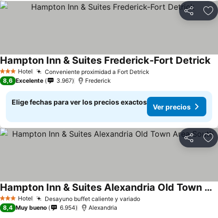
Compartir
Ag
Hampton Inn & Suites Frederick-Fort Detrick
Hotel
Conveniente proximidad a Fort Detrick
3 Estrellas
8,6
Excelente
3.967
Frederick
Elige fechas para ver los precios exactos
Ver precios
Compartir
Ag
Hampton Inn & Suites Alexandria Old Town Area South
Hotel
Desayuno buffet caliente y variado
3 Estrellas
8,4
Muy bueno
6.954
Alexandria