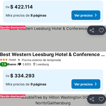
$ 422.114
De
Mira precios de
8 páginas
Ver precios
Opción destacada
Compartir
Ag
Best Western Leesburg Hotel & Conference Center
Hotel
Piscina exterior de temporada
3 Estrellas
7,9
Bueno
2.620
Leesburg
$ 334.293
De
Mira precios de
9 páginas
Ver precios
Opción destacada
Compartir
Ag