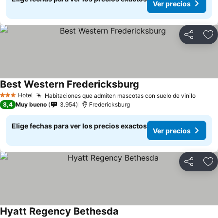
Ver precios
Compartir
Ag
Best Western Fredericksburg
Hotel
Habitaciones que admiten mascotas con suelo de vinilo
3 Estrellas
8,4
Muy bueno
3.954
Fredericksburg
Elige fechas para ver los precios exactos
Ver precios
Compartir
Ag
Hyatt Regency Bethesda