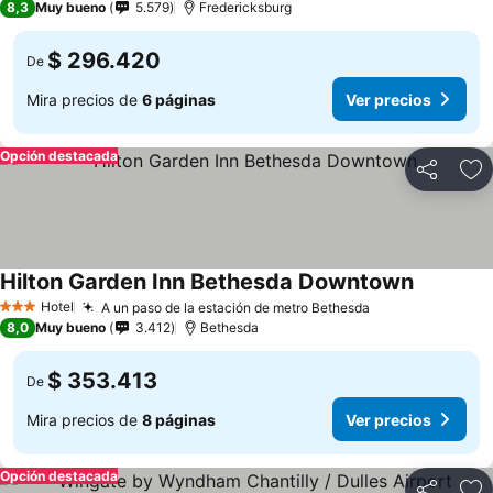
8,3
Muy bueno
5.579
Fredericksburg
$ 296.420
De
Mira precios de
6 páginas
Ver precios
Opción destacada
Compartir
Ag
Hilton Garden Inn Bethesda Downtown
Hotel
A un paso de la estación de metro Bethesda
3 Estrellas
8,0
Muy bueno
3.412
Bethesda
$ 353.413
De
Mira precios de
8 páginas
Ver precios
Opción destacada