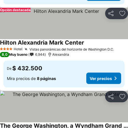
Opción destacada
Compartir
Ag
Hilton Alexandria Mark Center
Hotel
Vistas panorámicas del horizonte de Washington D.C.
4 Estrellas
8,0
Muy bueno
6.944
Alexandria
$ 432.500
De
Mira precios de
8 páginas
Ver precios
Compartir
Ag
The George Washington, a Wyndham Grand Hotel