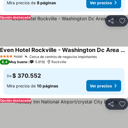
Mira precios de
8 páginas
Ver precios
Opción destacada
Compartir
Ag
Even Hotel Rockville - Washington Dc Area By Ihg
Hotel
Cerca de centros de negocios importantes
4 Estrellas
8,4
Muy bueno
5.919
Rockville
$ 370.552
De
Mira precios de
10 páginas
Ver precios
Opción destacada
Compartir
Ag