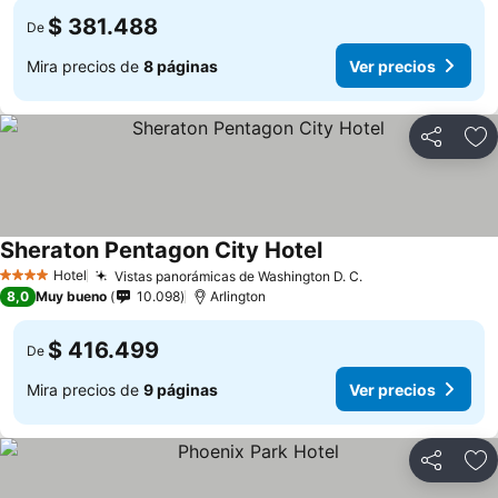
$ 381.488
De
Mira precios de
8 páginas
Ver precios
Compartir
Ag
Sheraton Pentagon City Hotel
Hotel
Vistas panorámicas de Washington D. C.
4 Estrellas
8,0
Muy bueno
10.098
Arlington
$ 416.499
De
Mira precios de
9 páginas
Ver precios
Compartir
Ag