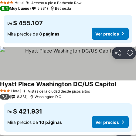
Hotel
Acceso a pie a Bethesda Row
4 Estrellas
8,4
Muy bueno
5.831
Bethesda
$ 455.107
De
Mira precios de
8 páginas
Ver precios
Compartir
Ag
Hyatt Place Washington DC/US Capitol
Hotel
Vistas de la ciudad desde pisos altos
3 Estrellas
7,3
8.381
Washington D.C.
$ 421.931
De
Mira precios de
10 páginas
Ver precios