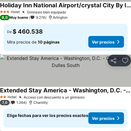
Holiday Inn National Airport/crystal City By Ihg
Hotel
Gimnasio bien equipado
3 Estrellas
8,0
Muy bueno
9.274
Arlington
$ 460.538
De
Mira precios de
10 páginas
Ver precios
Compartir
Ag
Extended Stay America - Washington, D.C. - Chantilly - Dulles South
Hotel
Acceso con descuento a un gimnasio
2 Estrellas
7,0
1.364
Chantilly
Elige fechas para ver los precios exactos
Ver precios