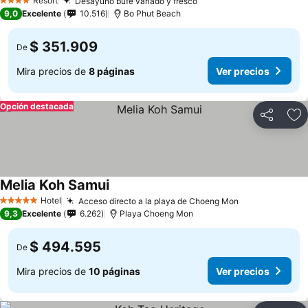
Resort
Desayuno bufé variado y fresco
Ver precios
4 Estrellas
9,0
Excelente
10.516
Bo Phut Beach
$ 351.909
De
Mira precios de
8 páginas
Ver precios
Opción destacada
Compartir
Ag
Melia Koh Samui
Ver precios
Hotel
Acceso directo a la playa de Choeng Mon
Ver precios
5 Estrellas
9,3
Excelente
6.262
Playa Choeng Mon
$ 494.595
De
Mira precios de
10 páginas
Ver precios