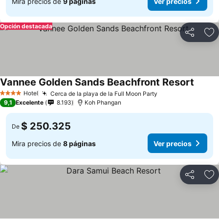
Mira precios de
9 páginas
Ver precios
Opción destacada
Compartir
Ag
Vannee Golden Sands Beachfront Resort
Ver pr
Hotel
Cerca de la playa de la Full Moon Party
Ver precios
4 Estrellas
9,1
Excelente
8.193
Koh Phangan
$ 250.325
De
Mira precios de
8 páginas
Ver precios
Compartir
Ag