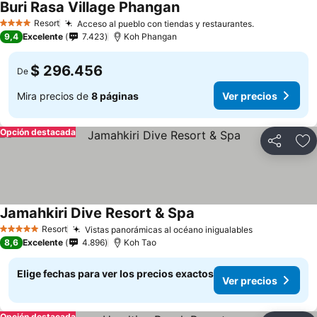
Buri Rasa Village Phangan
Ver precios
Resort
Acceso al pueblo con tiendas y restaurantes.
Ver precios
4 Estrellas
9,4
Excelente
7.423
Koh Phangan
$ 296.456
De
Mira precios de
8 páginas
Ver precios
Opción destacada
Compartir
Ag
Jamahkiri Dive Resort & Spa
Ver precios
Resort
Vistas panorámicas al océano inigualables
Ver precios
5 Estrellas
8,6
Excelente
4.896
Koh Tao
Elige fechas para ver los precios exactos
Ver precios
Opción destacada