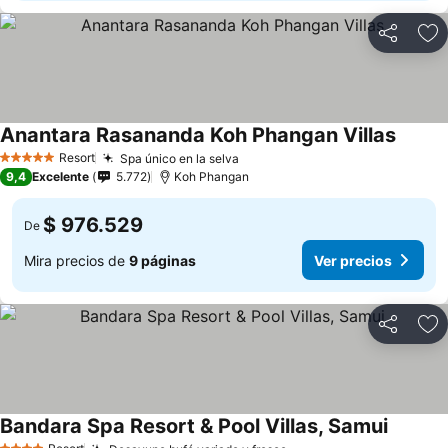
Compartir
Ag
Anantara Rasananda Koh Phangan Villas
Ver pr
Resort
Spa único en la selva
Ver precios
5 Estrellas
9,4
Excelente
5.772
Koh Phangan
$ 976.529
De
Mira precios de
9 páginas
Ver precios
Compartir
Ag
Bandara Spa Resort & Pool Villas, Samui
Ver pre