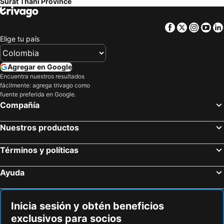
Surat Thani Province
Facebook
Twitter
Insta
Yo
Elige tu país
Agregar en Google
Encuentra nuestros resultados
fácilmente: agrega trivago como
fuente preferida en Google.
Compañía
Nuestros productos
Términos y políticas
Ayuda
Inicia sesión y obtén beneficios
exclusivos para socios