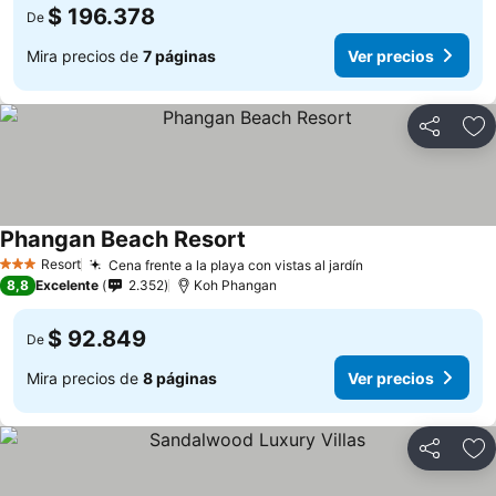
$ 196.378
De
Mira precios de
7 páginas
Ver precios
Compartir
Ag
Phangan Beach Resort
Ver precios
Resort
Cena frente a la playa con vistas al jardín
Ver precios
3 Estrellas
8,8
Excelente
2.352
Koh Phangan
$ 92.849
De
Mira precios de
8 páginas
Ver precios
Compartir
Ag