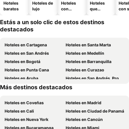
Hoteles
Hoteles de
Hoteles
Hoteles
Hote
baratos
lujo
con
que
con 
piscina
aceptan
mascotas
Estás a un solo clic de estos destinos
destacados
Hoteles en Cartagena
Hoteles en Santa Marta
Hoteles en San Andrés
Hoteles en Medellín
Hoteles en Bogotá
Hoteles en Barranquilla
Hoteles en Punta Cana
Hoteles en Curazao
Hoteles en Aruba
Hoteles en San Andrés, Providencia and Santa Catalina
Más destinos destacados
Hoteles en Cundinamarca
Hoteles en República Dominicana
Hoteles en Coveñas
Hoteles en Madrid
Hoteles en Cali
Hoteles en Ciudad de Panamá
Hoteles en Nueva York
Hoteles en Cancún
Hoteles en Bucaramanga
Hoteles en Miami