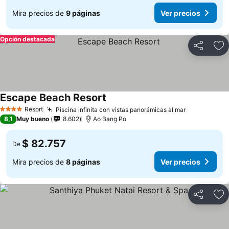
Mira precios de
9 páginas
Ver precios
Opción destacada
Compartir
Ag
Escape Beach Resort
Ver precios
Resort
Piscina infinita con vistas panorámicas al mar
Ver precios
4 Estrellas
8,1
Muy bueno
8.602
Ao Bang Po
$ 82.757
De
Mira precios de
8 páginas
Ver precios
Compartir
Ag