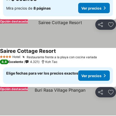
Mira precios de
8 páginas
Ver precios
Opción destacada
Compartir
Ag
Sairee Cottage Resort
Ver precios
Hotel
Restaurante frente a la playa con cocina variada
Ver preci
4 Estrellas
8,8
Excelente
4.321
Koh Tao
Elige fechas para ver los precios exactos
Ver precios
Opción destacada
Compartir
Ag