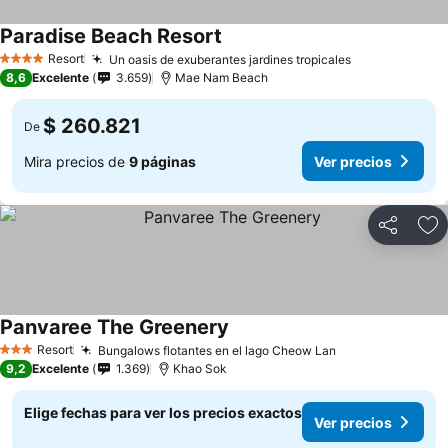
Paradise Beach Resort
Ver precios
Resort
Un oasis de exuberantes jardines tropicales
Ver precios
4 Estrellas
8,6
Excelente
3.659
Mae Nam Beach
$ 260.821
De
Mira precios de
9 páginas
Ver precios
Compartir
Ag
Panvaree The Greenery
Ver precios
Resort
Bungalows flotantes en el lago Cheow Lan
Ver precios
3 Estrellas
9,2
Excelente
1.369
Khao Sok
Elige fechas para ver los precios exactos
Ver precios