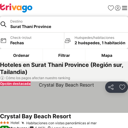
Favoritos
Iniciar 
Me
Destino
Surat Thani Province
Check-in/out
Huéspedes/habitaciones
Fechas
2 huéspedes, 1 habitación
Ordenar
Filtrar
Mapa
Hoteles en Surat Thani Province (Región sur,
Tailandia)
Cómo los pagos afectan nuestro ranking
Opción destacada
Compartir
Ag
Crystal Bay Beach Resort
Ver precios
Hotel
Habitaciones con vistas panorámicas al mar
Ver precios
3 Estrellas