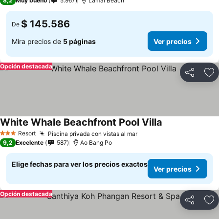
8,2
Muy bueno
5.967
Lamai Beach
$ 145.586
De
Mira precios de
5 páginas
Ver precios
Opción destacada
Compartir
Ag
White Whale Beachfront Pool Villa
Ver precios
Resort
Piscina privada con vistas al mar
Ver precios
3 Estrellas
9,2
Excelente
587
Ao Bang Po
Elige fechas para ver los precios exactos
Ver precios
Opción destacada
Compartir
Ag