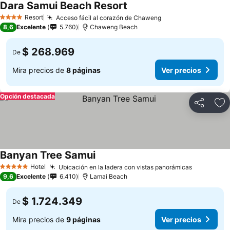
Dara Samui Beach Resort
Ver precios
Resort
Acceso fácil al corazón de Chaweng
Ver precios
4 Estrellas
8,6
Excelente
5.760
Chaweng Beach
$ 268.969
De
Mira precios de
8 páginas
Ver precios
Opción destacada
Compartir
Ag
Banyan Tree Samui
Ver precios
Hotel
Ubicación en la ladera con vistas panorámicas
Ver preci
5 Estrellas
9,6
Excelente
6.410
Lamai Beach
$ 1.724.349
De
Mira precios de
9 páginas
Ver precios