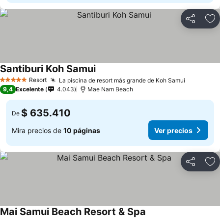
Compartir
Ag
Santiburi Koh Samui
Ver precios
Resort
La piscina de resort más grande de Koh Samui
Ver preci
5 Estrellas
9,4
Excelente
4.043
Mae Nam Beach
$ 635.410
De
Mira precios de
10 páginas
Ver precios
Compartir
Ag
Mai Samui Beach Resort & Spa
Ver precios