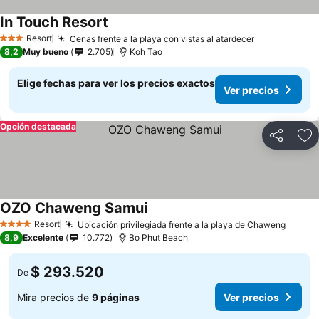
In Touch Resort
Ver precios
Resort
Cenas frente a la playa con vistas al atardecer
Ver precios
3 Estrellas
8,2
Muy bueno
2.705
Koh Tao
Elige fechas para ver los precios exactos
Ver precios
Opción destacada
Compartir
Ag
OZO Chaweng Samui
Ver precios
Resort
Ubicación privilegiada frente a la playa de Chaweng
Ver pr
4 Estrellas
8,9
Excelente
10.772
Bo Phut Beach
$ 293.520
De
Mira precios de
9 páginas
Ver precios