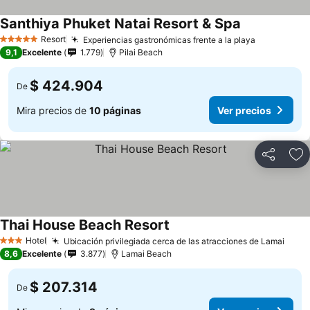
Santhiya Phuket Natai Resort & Spa
Ver precios
Resort
Experiencias gastronómicas frente a la playa
Ver precio
5 Estrellas
9,1
Excelente
1.779
Pilai Beach
$ 424.904
De
Mira precios de
10 páginas
Ver precios
Compartir
Ag
Thai House Beach Resort
Ver precios
Hotel
Ubicación privilegiada cerca de las atracciones de Lamai
Ver 
3 Estrellas
8,6
Excelente
3.877
Lamai Beach
$ 207.314
De