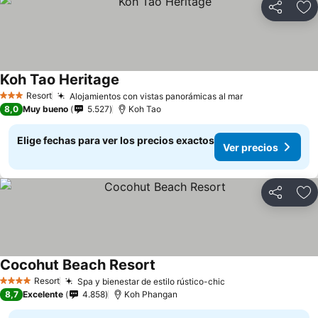
Compartir
Ag
Koh Tao Heritage
Ver precios
Resort
Alojamientos con vistas panorámicas al mar
Ver precios
3 Estrellas
8,0
Muy bueno
5.527
Koh Tao
Elige fechas para ver los precios exactos
Ver precios
Compartir
Ag
Cocohut Beach Resort
Ver precios
Resort
Spa y bienestar de estilo rústico-chic
Ver precios
4 Estrellas
8,7
Excelente
4.858
Koh Phangan