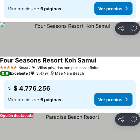
Mira precios de
6 páginas
Ver precios
Compartir
Ag
Four Seasons Resort Koh Samui
Ver precios
Resort
Villas privadas con piscinas infinitas
Ver precios
5 Estrellas
9,6
Excelente
3.479
Mae Nam Beach
$ 4.776.256
De
Mira precios de
6 páginas
Ver precios
Opción destacada
Compartir
Ag