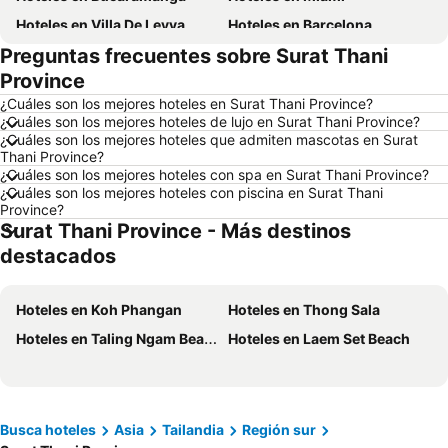
Hoteles en Villa De Leyva
Hoteles en Barcelona
Preguntas frecuentes sobre Surat Thani
Hoteles en Melgar
Hoteles en París
Province
Hoteles en Roma
Hoteles en Ciudad de México
¿Cuáles son los mejores hoteles en Surat Thani Province?
Hoteles en Pereira
Hoteles en Orlando
¿Cuáles son los mejores hoteles de lujo en Surat Thani Province?
¿Cuáles son los mejores hoteles que admiten mascotas en Surat
Hoteles en Villavicencio
Hoteles en Río de Janeiro
Thani Province?
Hoteles en Girardot
Hoteles en Panamá
¿Cuáles son los mejores hoteles con spa en Surat Thani Province?
¿Cuáles son los mejores hoteles con piscina en Surat Thani
Hoteles en Santiago de Chile
Hoteles en Madrid
Province?
Surat Thani Province - Más destinos
Hoteles en Los Cabos
Hoteles en Colombia
destacados
Hoteles en Isla Margarita
Hoteles en Riviera Maya
Hoteles en Risaralda
Hoteles en EE. UU.
Hoteles en Koh Phangan
Hoteles en Thong Sala
Hoteles en Quindío
Hoteles en Argentina
Hoteles en Taling Ngam Beach
Hoteles en Laem Set Beach
Hoteles en Jamaica
Hoteles en Amazonas
Hoteles en Bahamas
Hoteles en España
Hoteles en Florida
Hoteles en Eje Cafetero
Busca hoteles
Asia
Tailandia
Región sur
Hoteles en Portugal