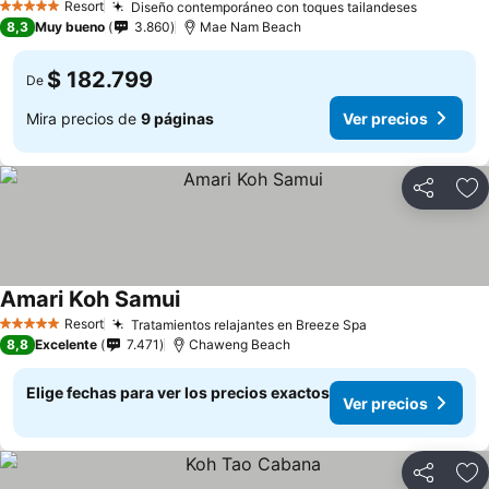
Resort
Diseño contemporáneo con toques tailandeses
Ver prec
5 Estrellas
8,3
Muy bueno
3.860
Mae Nam Beach
$ 182.799
De
Mira precios de
9 páginas
Ver precios
Compartir
Ag
Amari Koh Samui
Ver precios
Resort
Tratamientos relajantes en Breeze Spa
Ver precios
5 Estrellas
8,8
Excelente
7.471
Chaweng Beach
Elige fechas para ver los precios exactos
Ver precios
Compartir
Ag