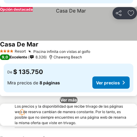
Opción destacada
Compartir
Ag
Casa De Mar
Ver precios
Resort
Piscina infinita con vistas al golfo
Ver precios
4 Estrellas
9,0
Excelente
8.326
Chaweng Beach
$ 135.750
De
Mira precios de
8 páginas
Ver precios
Ver más
Los precios y la disponibilidad que recibe trivago de las páginas
web de reserva cambian de manera constante. Por lo tanto, es
posible que no siempre encuentres en una página web de reserva
la misma oferta que viste en trivago.