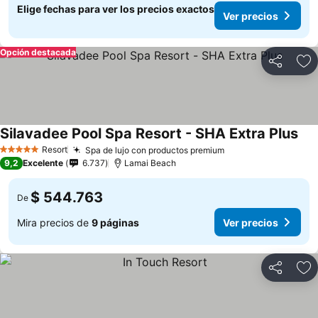
Elige fechas para ver los precios exactos
Ver precios
Opción destacada
Compartir
Ag
Silavadee Pool Spa Resort - SHA Extra Plus
Ver
Resort
Spa de lujo con productos premium
Ver precios
5 Estrellas
9,2
Excelente
6.737
Lamai Beach
$ 544.763
De
Mira precios de
9 páginas
Ver precios
Compartir
Ag