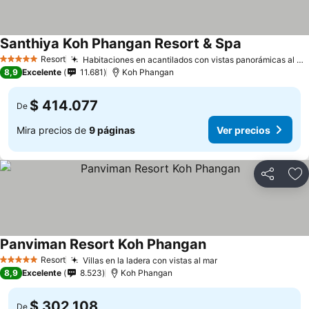
Santhiya Koh Phangan Resort & Spa
Ver precios
Resort
Habitaciones en acantilados con vistas panorámicas al mar
5 Estrellas
8,9
Excelente
11.681
Koh Phangan
$ 414.077
De
Mira precios de
9 páginas
Ver precios
Compartir
Ag
Panviman Resort Koh Phangan
Ver precios
Resort
Villas en la ladera con vistas al mar
Ver precios
5 Estrellas
8,9
Excelente
8.523
Koh Phangan
$ 302.108
De