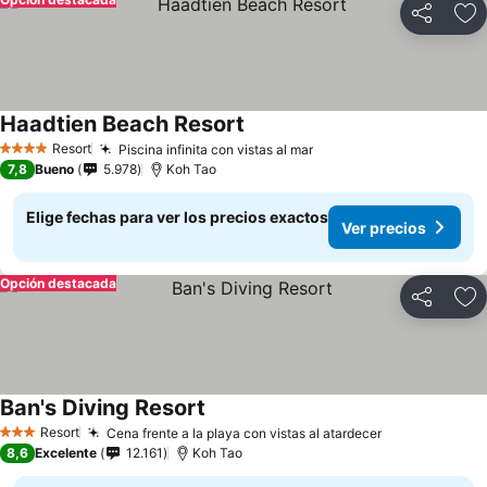
Compartir
Ag
Haadtien Beach Resort
Ver precios
Resort
Piscina infinita con vistas al mar
Ver precios
4 Estrellas
7,8
Bueno
5.978
Koh Tao
Elige fechas para ver los precios exactos
Ver precios
Opción destacada
Compartir
Ag
Ban's Diving Resort
Ver precios
Resort
Cena frente a la playa con vistas al atardecer
Ver precios
3 Estrellas
8,6
Excelente
12.161
Koh Tao