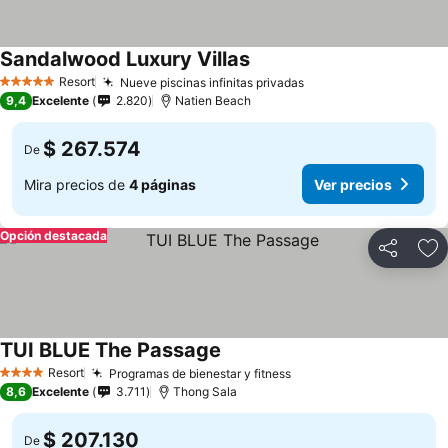
Sandalwood Luxury Villas
Ver precios
Resort
Nueve piscinas infinitas privadas
Ver precios
5 Estrellas
9,4
Excelente
2.820
Natien Beach
$ 267.574
De
Mira precios de
4 páginas
Ver precios
Opción destacada
Compartir
Ag
TUI BLUE The Passage
Ver precios
Resort
Programas de bienestar y fitness
Ver precios
4 Estrellas
8,6
Excelente
3.711
Thong Sala
$ 207.130
De