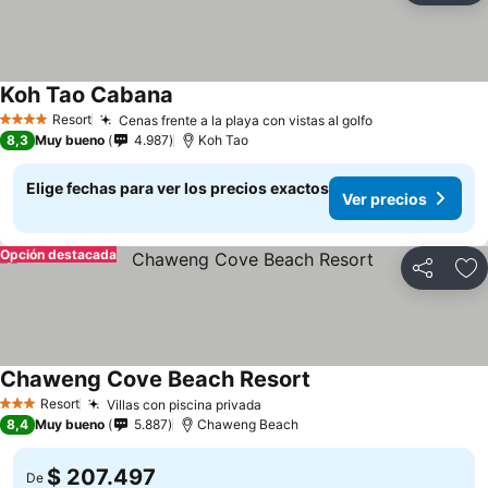
Koh Tao Cabana
Ver precios
Resort
Cenas frente a la playa con vistas al golfo
Ver precios
4 Estrellas
8,3
Muy bueno
4.987
Koh Tao
Elige fechas para ver los precios exactos
Ver precios
Opción destacada
Compartir
Ag
Chaweng Cove Beach Resort
Ver precios
Resort
Villas con piscina privada
Ver precios
3 Estrellas
8,4
Muy bueno
5.887
Chaweng Beach
$ 207.497
De