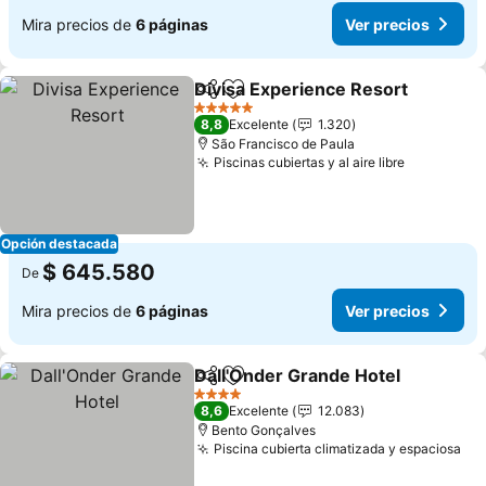
Mira precios de
6 páginas
Ver precios
Divisa Experience Resort
Compartir
Agregar a favoritos
5 Estrellas
8,8
Excelente
1.320
São Francisco de Paula
Piscinas cubiertas y al aire libre
Opción destacada
$ 645.580
De
Mira precios de
6 páginas
Ver precios
Dall'Onder Grande Hotel
Compartir
Agregar a favoritos
4 Estrellas
8,6
Excelente
12.083
Bento Gonçalves
Piscina cubierta climatizada y espaciosa