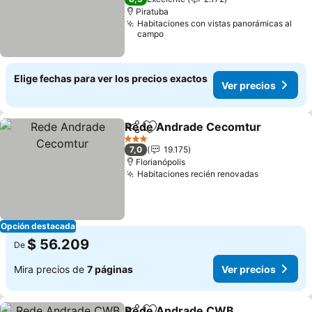
Piratuba
Habitaciones con vistas panorámicas al
campo
Elige fechas para ver los precios exactos
Ver precios
Rede Andrade Cecomtur
Compartir
Agregar a favoritos
3 Estrellas
7,0
19.175
Florianópolis
Habitaciones recién renovadas
Opción destacada
$ 56.209
De
Mira precios de
7 páginas
Ver precios
Rede Andrade CWB