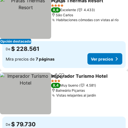
Pratas Thermas Resort
Compartir
Agregar a favoritos
4 Estrellas
8,8
Excelente
4.433
São Carlos
Habitaciones cómodas con vistas al río
Opción destacada
$ 228.561
De
Mira precios de
7 páginas
Ver precios
Imperador Turismo Hotel
Compartir
Agregar a favoritos
3 Estrellas
8,4
Muy bueno
4.581
Balneário Piçarras
Vistas relajantes al jardín
$ 79.730
De