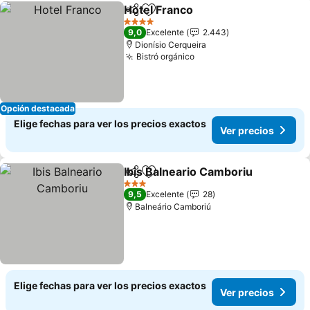
Hotel Franco
Compartir
Agregar a favoritos
4 Estrellas
9,0
Excelente
2.443
Dionísio Cerqueira
Bistró orgánico
Opción destacada
Elige fechas para ver los precios exactos
Ver precios
Ibis Balneario Camboriu
Compartir
Agregar a favoritos
3 Estrellas
9,5
Excelente
28
Balneário Camboriú
Elige fechas para ver los precios exactos
Ver precios