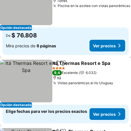
Torres
Piscina en la azotea con vistas panorámicas
Opción destacada
$ 76.808
De
Mira precios de
6 páginas
Ver precios
Itá Thermas Resort e Spa
Compartir
Agregar a favoritos
4 Estrellas
9,4
Excelente
6.032
Itá
Vistas panorámicas al río Uruguay
Opción destacada
Elige fechas para ver los precios exactos
Ver precios