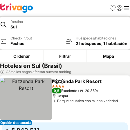
Favoritos
Iniciar 
Me
Destino
Sul
Check-in/out
Huéspedes/habitaciones
Fechas
2 huéspedes, 1 habitación
Ordenar
Filtrar
Mapa
Hoteles en Sul (Brasil)
Cómo los pagos afectan nuestro ranking
Fazzenda Park Resort
Compartir
Agregar a favoritos
4 Estrellas
9,5
Excelente
20.359
Gaspar
Parque acuático con mucha variedad
Opción destacada