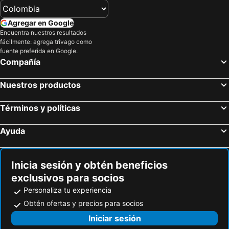
Hoteles en Risaralda
Hoteles en Isla Margarita
Agregar en Google
Hoteles en Fuerteventura
Hoteles en Chamonix Mont-Blanc
Encuentra nuestros resultados
fácilmente: agrega trivago como
Hoteles en Boyacá
Hoteles en Capadocia
fuente preferida en Google.
Hoteles en Amazonas
Hoteles en Los Cabos
Compañía
Nuestros productos
Términos y políticas
Ayuda
Inicia sesión y obtén beneficios
exclusivos para socios
Personaliza tu experiencia
Obtén ofertas y precios para socios
Iniciar sesión