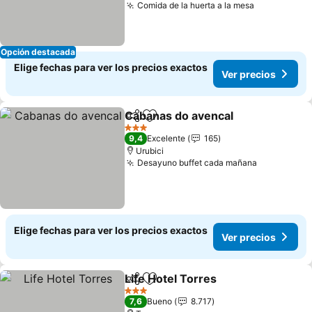
Comida de la huerta a la mesa
Opción destacada
Elige fechas para ver los precios exactos
Ver precios
Cabanas do avencal
Compartir
Agregar a favoritos
3 Estrellas
9,4
Excelente
165
Urubici
Desayuno buffet cada mañana
Elige fechas para ver los precios exactos
Ver precios
Life Hotel Torres
Compartir
Agregar a favoritos
3 Estrellas
7,6
Bueno
8.717