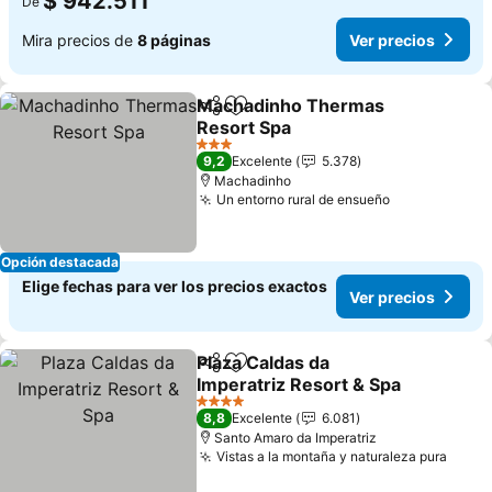
$ 942.511
De
Mira precios de
8 páginas
Ver precios
Machadinho Thermas
Compartir
Agregar a favoritos
Resort Spa
3 Estrellas
9,2
Excelente
5.378
Machadinho
Un entorno rural de ensueño
Opción destacada
Elige fechas para ver los precios exactos
Ver precios
Plaza Caldas da
Compartir
Agregar a favoritos
Imperatriz Resort & Spa
4 Estrellas
8,8
Excelente
6.081
Santo Amaro da Imperatriz
Vistas a la montaña y naturaleza pura