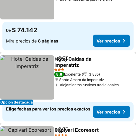
$ 74.142
De
Mira precios de
8 páginas
Ver precios
Hotel Caldas da
Compartir
Agregar a favoritos
Imperatriz
3 Estrellas
8,8
Excelente
3.885
Santo Amaro da Imperatriz
Alojamientos rústicos tradicionales
Opción destacada
Elige fechas para ver los precios exactos
Ver precios
Capivari Ecoresort
Compartir
Agregar a favoritos