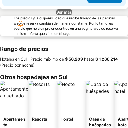
Ver más
Los precios y la disponibilidad que recibe trivago de las páginas
web de reserva cambian de manera constante. Por lo tanto, es
posible que no siempre encuentres en una página web de reserva
la misma oferta que viste en trivago.
Rango de precios
Hoteles en Sul -
Precio máximo
de
‎$ 56.209
hasta
‎$ 1.266.214
(Precio por noche)
Otros hospedajes en Sul
Apartamen
Resorts
Hostel
Casa de
Apar
to
huéspedes
hotel