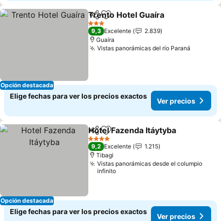
Trento Hotel Guaíra
Compartir
Agregar a favoritos
3 Estrellas
9,3
Excelente
2.839
Guaíra
Vistas panorámicas del río Paraná
Opción destacada
Elige fechas para ver los precios exactos
Ver precios
Hotel Fazenda Itáytyba
Compartir
Agregar a favoritos
4 Estrellas
9,2
Excelente
1.215
Tibagi
Vistas panorámicas desde el columpio
infinito
Opción destacada
Elige fechas para ver los precios exactos
Ver precios