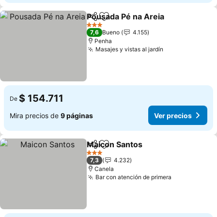
Pousada Pé na Areia
Compartir
Agregar a favoritos
3 Estrellas
7,6
Bueno
4.155
Penha
Masajes y vistas al jardín
$ 154.711
De
Mira precios de
9 páginas
Ver precios
Maicon Santos
Compartir
Agregar a favoritos
3 Estrellas
7,3
4.232
Canela
Bar con atención de primera