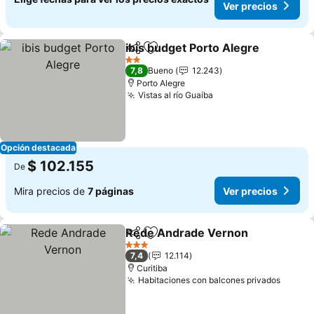
Ver precios
ibis budget Porto Alegre
Compartir
Agregar a favoritos
2 Estrellas
7,8
Bueno
12.243
Porto Alegre
Vistas al río Guaíba
Opción destacada
$ 102.155
De
Mira precios de
7 páginas
Ver precios
Rede Andrade Vernon
Compartir
Agregar a favoritos
3 Estrellas
7,4
12.114
Curitiba
Habitaciones con balcones privados