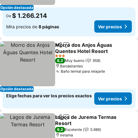
Opción destacada
$ 1.266.214
De
Mira precios de
8 páginas
Ver precios
Morro dos Anjos Águas
Compartir
Agregar a favoritos
Quentes Hotel Resort
3 Estrellas
8,2
Muy bueno
958
Bandeirantes
Baño termal para relajarte
Opción destacada
Elige fechas para ver los precios exactos
Ver precios
Lagos de Jurema Termas
Compartir
Agregar a favoritos
Resort
9,2
Excelente
5.986
Iretama