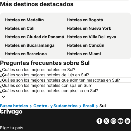
Más destinos destacados
Hoteles en Panamá
Hoteles en República Dominicana
Hoteles en Medellín
Hoteles en Bogotá
Hoteles en Cali
Hoteles en Nueva York
Hoteles en Ciudad de Panamá
Hoteles en Villa De Leyva
Hoteles en Bucaramanga
Hoteles en Cancún
Hoteles en Barcelona
Hoteles en Miami
Preguntas frecuentes sobre Sul
Hoteles en Melgar
Hoteles en París
¿Cuáles son los mejores hoteles en Sul?
Hoteles en Ciudad de México
Hoteles en Villavicencio
¿Cuáles son los mejores hoteles de lujo en Sul?
Hoteles en Roma
Hoteles en Orlando
¿Cuáles son los mejores hoteles que admiten mascotas en Sul?
¿Cuáles son los mejores hoteles con spa en Sul?
Hoteles en Villeta
Hoteles en Girardot
¿Cuáles son los mejores hoteles con piscina en Sul?
Hoteles en Pereira
Hoteles en Curazao
Hoteles en Santiago de Chile
Hoteles en Jamaica
Busca hoteles
Centro- y Sudamérica
Brasil
Sul
Hoteles en Colombia
Hoteles en Eje Cafetero
Facebook
Twitter
Insta
Yo
Hoteles en Bogotá
Hoteles en La Guajira
Elige tu país
Hoteles en Islandia
Hoteles en Quindío