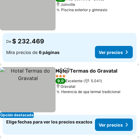
Joinville
Piscina exterior y gimnasio
$ 232.469
De
Mira precios de
6 páginas
Ver precios
Hotel Termas do Gravatal
Compartir
Agregar a favoritos
3 Estrellas
9,0
Excelente
5.041
Gravatal
Herencia de spa termal tradicional
Opción destacada
Elige fechas para ver los precios exactos
Ver precios