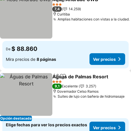
Compartir
Agregar a favoritos
3 Estrellas
7,4
14.259
Curitiba
Amplias habitaciones con vistas a la ciudad.
$ 88.860
De
Mira precios de
8 páginas
Ver precios
Águas de Palmas Resort
Compartir
Agregar a favoritos
3 Estrellas
9,1
Excelente
3.257
Governador Celso Ramos
Suites de lujo con bañera de hidromasaje
Opción destacada
Elige fechas para ver los precios exactos
Ver precios