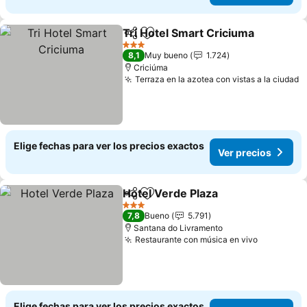
Tri Hotel Smart Criciuma
Compartir
Agregar a favoritos
3 Estrellas
8,1
Muy bueno
1.724
Criciúma
Terraza en la azotea con vistas a la ciudad
Elige fechas para ver los precios exactos
Ver precios
Hotel Verde Plaza
Compartir
Agregar a favoritos
3 Estrellas
7,8
Bueno
5.791
Santana do Livramento
Restaurante con música en vivo
Elige fechas para ver los precios exactos