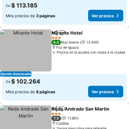
$ 113.185
De
Mira precios de
3 páginas
Ver precios
Mirante Hotel
Compartir
Agregar a favoritos
3 Estrellas
8,0
Muy bueno
12.465
Foz de Iguazú
Piscina en la azotea con vistas a la ciudad
Opción destacada
$ 102.264
De
Mira precios de
8 páginas
Ver precios
Rede Andrade San Martin
Compartir
Agregar a favoritos
3 Estrellas
7,3
11.661
Curitiba
Sauna masculina para relajarte