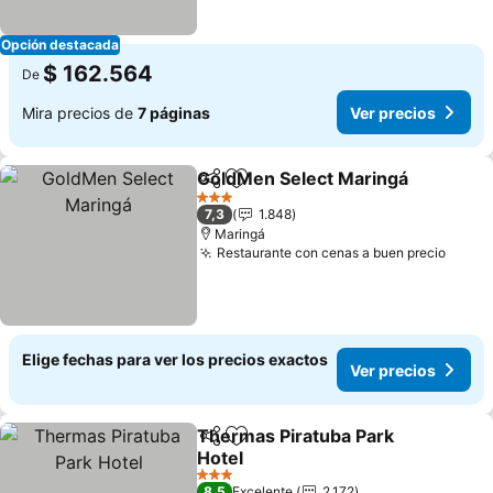
Opción destacada
$ 162.564
De
Mira precios de
7 páginas
Ver precios
GoldMen Select Maringá
Compartir
Agregar a favoritos
3 Estrellas
7,3
1.848
Maringá
Restaurante con cenas a buen precio
Elige fechas para ver los precios exactos
Ver precios
Thermas Piratuba Park
Compartir
Agregar a favoritos
Hotel
3 Estrellas
8,5
Excelente
2.172