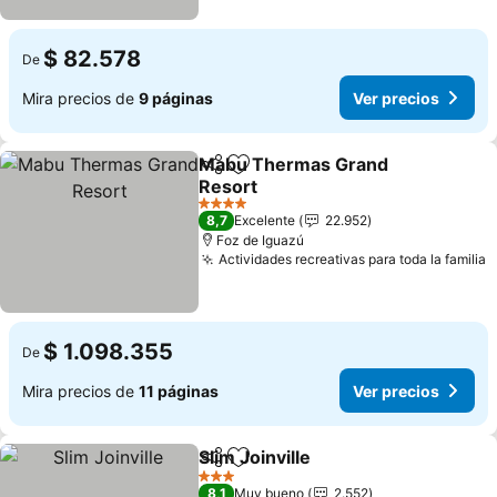
$ 82.578
De
Mira precios de
9 páginas
Ver precios
Mabu Thermas Grand
Compartir
Agregar a favoritos
Resort
4 Estrellas
8,7
Excelente
22.952
Foz de Iguazú
Actividades recreativas para toda la familia
$ 1.098.355
De
Mira precios de
11 páginas
Ver precios
Slim Joinville
Compartir
Agregar a favoritos
3 Estrellas
8,1
Muy bueno
2.552