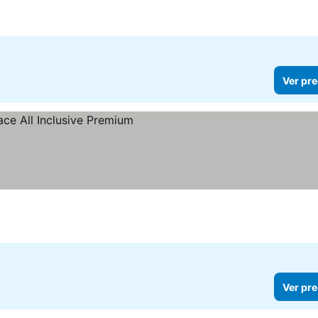
Ver pre
recios
Ver pre