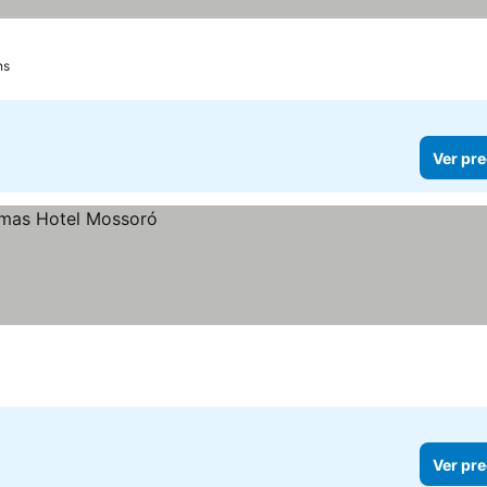
ns
Ver pre
Ver pre