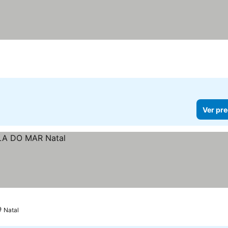
ios
Ver pre
Natal