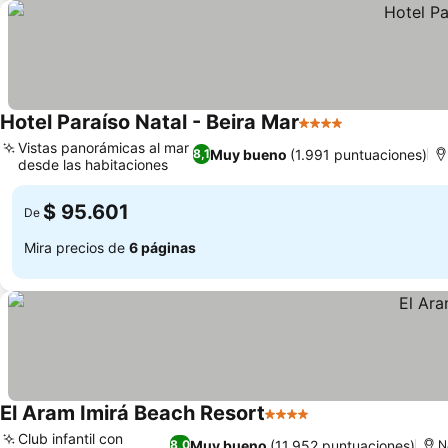
Hotel Paraíso Natal - Beira Mar
4 Estrellas
Ver precios
Vistas panorámicas al mar
Muy bueno
(1.991 puntuaciones)
8,1
desde las habitaciones
Ver precios
$ 95.601
De
Mira precios de
6 páginas
El Aram Imirá Beach Resort
4 Estrellas
Ver precios
Club infantil con
Muy bueno
(11.952 puntuaciones)
8,0
N