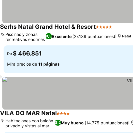
Serhs Natal Grand Hotel & Resort
5 Estrellas
Ver prec
Piscinas y zonas
Excelente
(27.139 puntuaciones)
9,3
Natal
recreativas enormes
Ver precios
$ 466.851
De
Mira precios de
11 páginas
VILA DO MAR Natal
4 Estrellas
Ver precios
Habitaciones con balcón
Muy bueno
(14.775 puntuaciones)
8,2
privado y vistas al mar
Ver precios