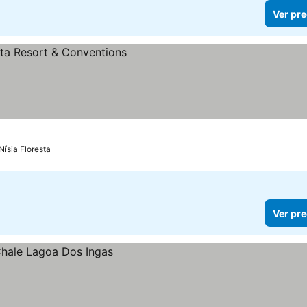
Ver pre
ios
Nísia Floresta
Ver pre