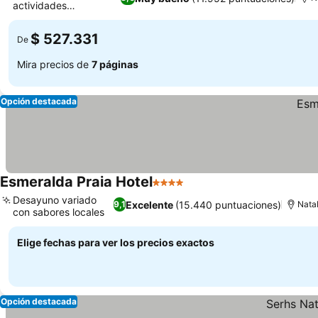
actividades
Ver precios
supervisadas
$ 527.331
De
Mira precios de
7 páginas
Opción destacada
Esmeralda Praia Hotel
4 Estrellas
Ver precios
Desayuno variado
Excelente
(15.440 puntuaciones)
9,1
Nata
con sabores locales
Ver precios
Elige fechas para ver los precios exactos
Opción destacada