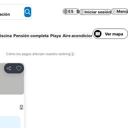
ES · $
Menú
Iniciar sesión
ación
Ver mapa
iscina
Pensión completa
Playa
Aire acondicionado
Media pensi
Cómo los pagos afectan nuestro ranking
Agregar a favoritos
Compartir