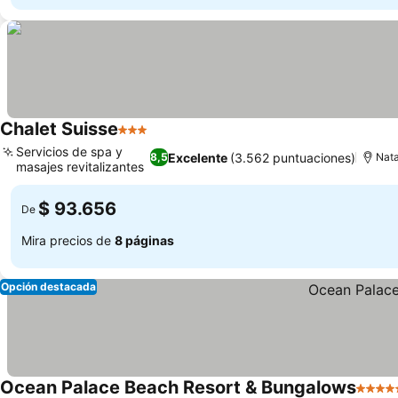
Chalet Suisse
3 Estrellas
Ver precios
Servicios de spa y
Excelente
(3.562 puntuaciones)
8,5
Nata
masajes revitalizantes
Ver precios
$ 93.656
De
Mira precios de
8 páginas
Opción destacada
Ocean Palace Beach Resort & Bungalows
5 Estr