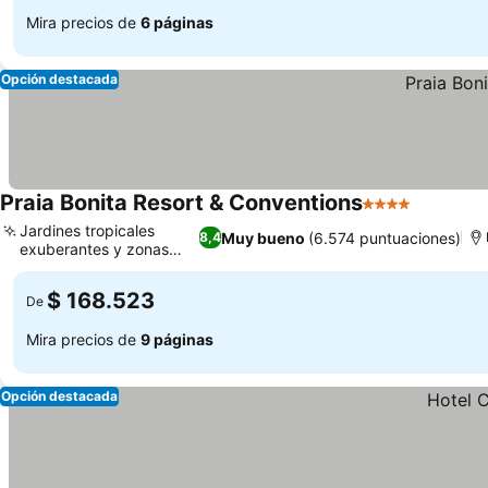
Mira precios de
6 páginas
Opción destacada
Praia Bonita Resort & Conventions
4 Estrellas
Ver prec
Jardines tropicales
Muy bueno
(6.574 puntuaciones)
8,4
exuberantes y zonas
Ver precios
verdes
$ 168.523
De
Mira precios de
9 páginas
Opción destacada