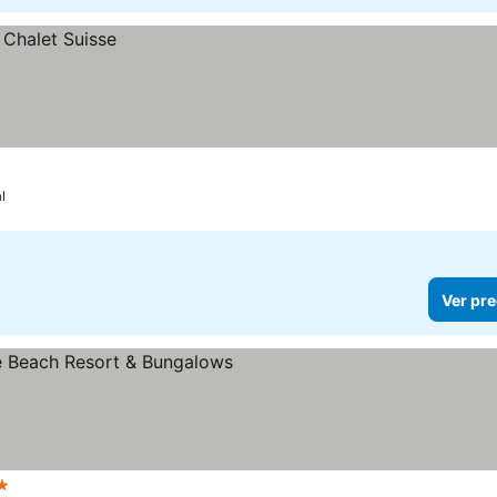
l
Ver pre
ellas
Ver precios