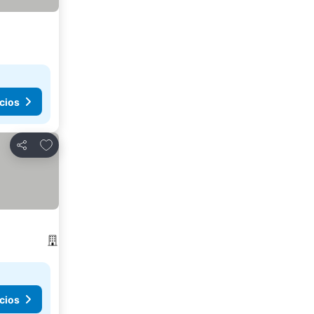
cios
Agregar a favoritos
Compartir
cios