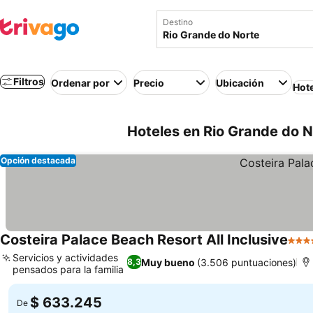
Destino
Filtros
Ordenar por
Precio
Ubicación
Hot
Hoteles en Rio Grande do No
Opción destacada
Costeira Palace Beach Resort All Inclusive
4 Est
Servicios y actividades
Muy bueno
(3.506 puntuaciones)
8,3
pensados para la familia
Ver precios
$ 633.245
De