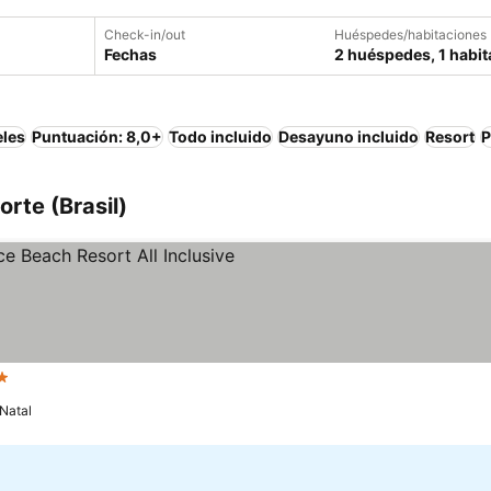
Check-in/out
Huéspedes/habitaciones
Fechas
2 huéspedes, 1 habit
eles
Puntuación: 8,0+
Todo incluido
Desayuno incluido
Resort
P
rte (Brasil)
rellas
Ver precios
Natal