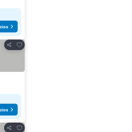
cios
Agregar a favoritos
Compartir
cios
Agregar a favoritos
Compartir