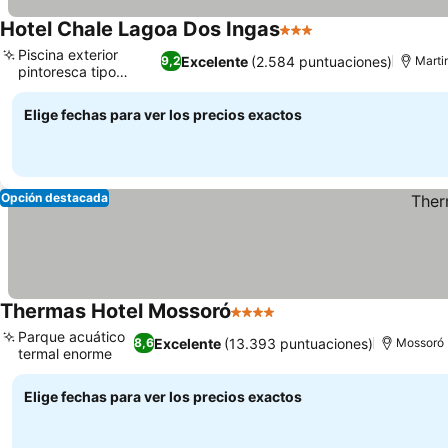
Hotel Chale Lagoa Dos Ingas
3 Estrellas
Ver precios
Piscina exterior
Excelente
(2.584 puntuaciones)
9,2
Marti
pintoresca tipo
Ver precios
laguna
Elige fechas para ver los precios exactos
Opción destacada
Thermas Hotel Mossoró
4 Estrellas
Ver precios
Parque acuático
Excelente
(13.393 puntuaciones)
8,6
Mossoró
termal enorme
Ver precios
Elige fechas para ver los precios exactos