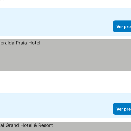
Ver pre
l
Ver pre