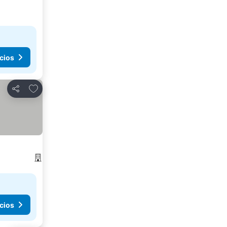
cios
Agregar a favoritos
Compartir
cios