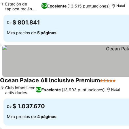
Estación de
Excelente
(13.515 puntuaciones)
9,2
Natal
tapioca recién
Ver precios
hecha
$ 801.841
De
Mira precios de
5 páginas
Ocean Palace All Inclusive Premium
5 Estrellas
Ver p
Club infantil con
Excelente
(13.903 puntuaciones)
9,2
Natal
actividades
Ver precios
$ 1.037.670
De
Mira precios de
4 páginas