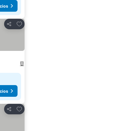
cios
Agregar a favoritos
Compartir
cios
Agregar a favoritos
Compartir