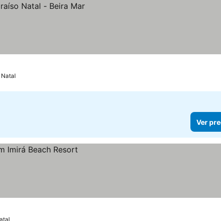
Natal
Ver pre
atal