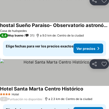
Compartir
Ag
hostal Sueño Paraiso- Observatorio astronómico
Ver precios
Casa de huéspedes
8,4
Muy bueno
31
a 9.0 km de: Centro de la ciudad
Elige fechas para ver los precios exactos
Ver precios
Compartir
Ag
Hotel Santa Marta Centro Histórico
Ver precios
Hotel
4 Estrellas
/
a 2.3 km de: Centro de la ciudad
Puntuación no disponible