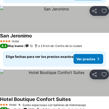
Compartir
Ag
San Jeronimo
Ver precios
Hotel
4 Estrellas
8,3
Muy bueno
5
a 2.6 km de: Centro de la ciudad
Elige fechas para ver los precios exactos
Ver precios
Compartir
Ag
Hotel Boutique Confort Suites
Ver precios
Hotel
Suites espaciosas con bañeras de hidromasaje
Ver precios
3 Estrellas