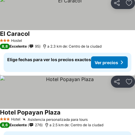
Compartir
Ag
El Caracol
Ver precios
Hostel
3 Estrellas
8,8
Excelente
95
a 2.3 km de: Centro de la ciudad
Elige fechas para ver los precios exactos
Ver precios
Compartir
Ag
Hotel Popayan Plaza
Ver precios
Hotel
Asistencia personalizada para tours
Ver precios
3 Estrellas
8,6
Excelente
276
a 2.5 km de: Centro de la ciudad