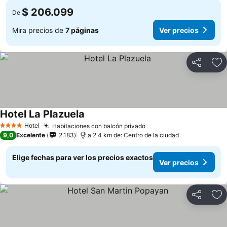
$ 206.099
De
Mira precios de
7 páginas
Ver precios
Compartir
Ag
Hotel La Plazuela
Ver precios
Hotel
Habitaciones con balcón privado
Ver precios
4 Estrellas
9,0
Excelente
2.183
a 2.4 km de: Centro de la ciudad
Elige fechas para ver los precios exactos
Ver precios
Compartir
Ag