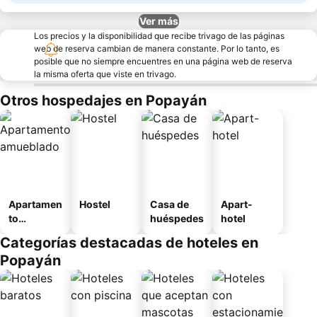
Ver más
Los precios y la disponibilidad que recibe trivago de las páginas
web de reserva cambian de manera constante. Por lo tanto, es
posible que no siempre encuentres en una página web de reserva
la misma oferta que viste en trivago.
Otros hospedajes en Popayán
Apartamen
Hostel
Casa de
Apart-
to
huéspedes
hotel
amueblad
Categorías destacadas de hoteles en
o
Popayán