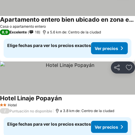
Apartamento entero bien ubicado en zona exclusiva wifi
Ver precios
Casa o apartamento entero
8,9
Excelente
18
a 5.6 km de: Centro de la ciudad
Elige fechas para ver los precios exactos
Ver precios
Compartir
Ag
Hotel Linaje Popayán
Ver precios
Hotel
2 Estrellas
/
a 3.8 km de: Centro de la ciudad
Puntuación no disponible
Elige fechas para ver los precios exactos
Ver precios