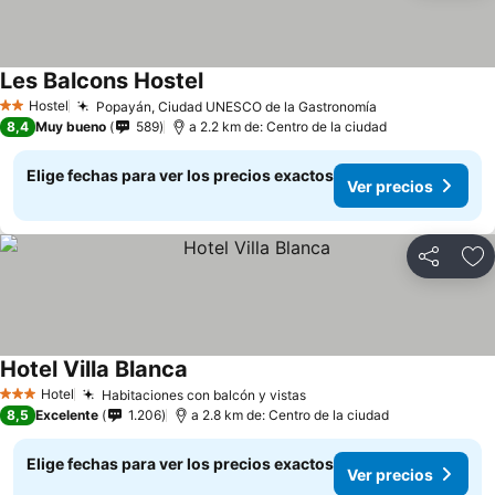
Les Balcons Hostel
Ver precios
Hostel
Popayán, Ciudad UNESCO de la Gastronomía
Ver precios
2 Estrellas
8,4
Muy bueno
589
a 2.2 km de: Centro de la ciudad
Elige fechas para ver los precios exactos
Ver precios
Compartir
Ag
Hotel Villa Blanca
Ver precios
Hotel
Habitaciones con balcón y vistas
Ver precios
3 Estrellas
8,5
Excelente
1.206
a 2.8 km de: Centro de la ciudad
Elige fechas para ver los precios exactos
Ver precios