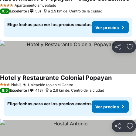
Ve
Apartamento amueblado
4 Estrellas
9,5
Excelente
53
a 2.9 km de: Centro de la ciudad
Elige fechas para ver los precios exactos
Ver precios
Compartir
Ag
Hotel y Restaurante Colonial Popayan
Ver precio
Hotel
Ubicación top en el Centro
Ver precios
3 Estrellas
8,5
Excelente
418
a 2.6 km de: Centro de la ciudad
Elige fechas para ver los precios exactos
Ver precios
Compartir
Ag