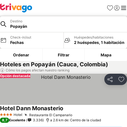
Favoritos
Iniciar 
Me
Destino
Popayán
Check-in/out
Huéspedes/habitaciones
Fechas
2 huéspedes, 1 habitación
Ordenar
Filtrar
Mapa
Hoteles en Popayán (Cauca, Colombia)
Cómo los pagos afectan nuestro ranking
Opción destacada
Compartir
Ag
Hotel Dann Monasterio
Ver precios
Hotel
Restaurante El Campanario
Ver precios
4 Estrellas
8,7
Excelente
3.336
a 2.6 km de: Centro de la ciudad