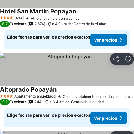
Hotel San Martin Popayan
Ver precios
Hotel
Atrio al aire libre con piscinas
Ver precios
4 Estrellas
8,7
Excelente
2.874
a 4.0 km de: Centro de la ciudad
Elige fechas para ver los precios exactos
Ver precios
Compartir
Ag
Altoprado Popayán
Ver precios
Apartamento amueblado
Cocinas totalmente equipadas en la habitación
4 Estrellas
9,1
Excelente
244
a 3.4 km de: Centro de la ciudad
Elige fechas para ver los precios exactos
Ver precios