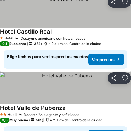
Compartir
Ag
Hotel Castillo Real
Ver precios
Hotel
Desayuno americano con frutas frescas
Ver precios
1 Estrellas
9,1
Excelente
354
a 2.4 km de: Centro de la ciudad
Elige fechas para ver los precios exactos
Ver precios
Compartir
Ag
Hotel Valle de Pubenza
Ver precios
Hotel
Decoración elegante y sofisticada
Ver precios
2 Estrellas
8,3
Muy bueno
569
a 2.9 km de: Centro de la ciudad