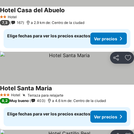
Hotel Casa del Abuelo
Ver precios
Hotel
2 Estrellas
7,3
167
a 2.9 km de: Centro de la ciudad
Elige fechas para ver los precios exactos
Ver precios
Compartir
Ag
Hotel Santa Maria
Ver precios
Hotel
Terraza para relajarte
Ver precios
3 Estrellas
8,2
Muy bueno
403
a 4.6 km de: Centro de la ciudad
Elige fechas para ver los precios exactos
Ver precios