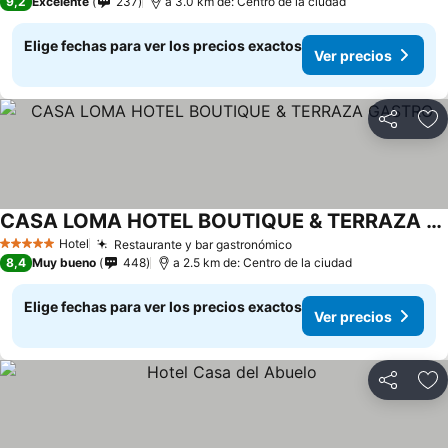
9,2
Excelente
237
a 3.0 km de: Centro de la ciudad
Elige fechas para ver los precios exactos
Ver precios
Compartir
Ag
CASA LOMA HOTEL BOUTIQUE & TERRAZA GASTRO
Ver precios
Hotel
Restaurante y bar gastronómico
Ver precios
5 Estrellas
8,4
Muy bueno
448
a 2.5 km de: Centro de la ciudad
Elige fechas para ver los precios exactos
Ver precios
Compartir
Ag