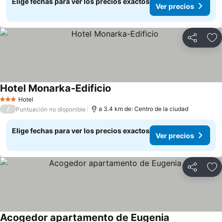
Elige fechas para ver los precios exactos
Ver precios
Compartir
Ag
Hotel Monarka-Edificio
Ver precios
Hotel
3 Estrellas
/
a 3.4 km de: Centro de la ciudad
Puntuación no disponible
Elige fechas para ver los precios exactos
Ver precios
Compartir
Ag
Acogedor apartamento de Eugenia