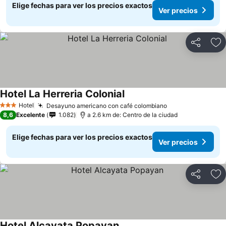
Elige fechas para ver los precios exactos
Ver precios
Compartir
Ag
Hotel La Herreria Colonial
Ver precios
Hotel
Desayuno americano con café colombiano
Ver precios
3 Estrellas
8,6
Excelente
1.082
a 2.6 km de: Centro de la ciudad
Elige fechas para ver los precios exactos
Ver precios
Compartir
Ag
Hotel Alcayata Popayan