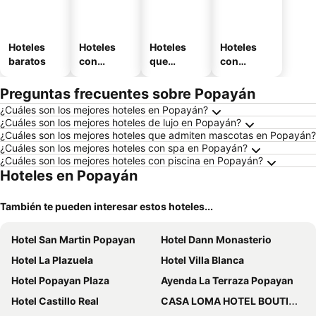
Hoteles
Hoteles
Hoteles
Hoteles
baratos
con
que
con
piscina
aceptan
estaciona
mascotas
miento
Preguntas frecuentes sobre Popayán
¿Cuáles son los mejores hoteles en Popayán?
¿Cuáles son los mejores hoteles de lujo en Popayán?
¿Cuáles son los mejores hoteles que admiten mascotas en Popayán?
¿Cuáles son los mejores hoteles con spa en Popayán?
¿Cuáles son los mejores hoteles con piscina en Popayán?
Hoteles en Popayán
También te pueden interesar estos hoteles...
Hotel San Martin Popayan
Hotel Dann Monasterio
Hotel La Plazuela
Hotel Villa Blanca
Hotel Popayan Plaza
Ayenda La Terraza Popayan
Hotel Castillo Real
CASA LOMA HOTEL BOUTIQUE & TERRAZA GASTRO