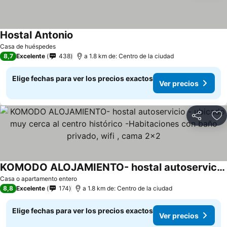
Hostal Antonio
Ver precios
Casa de huéspedes
8,7
Excelente
438
a 1.8 km de: Centro de la ciudad
Elige fechas para ver los precios exactos
Ver precios
Compartir
Ag
KOMODO ALOJAMIENTO- hostal autoservicio - ubicado muy cerca al centro histórico -Habitaciones con baño privado, wifi , cama 2x2
Ver precios
Casa o apartamento entero
8,8
Excelente
174
a 1.8 km de: Centro de la ciudad
Elige fechas para ver los precios exactos
Ver precios