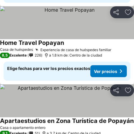
Compartir
Ag
Home Travel Popayan
Ver precios
Casa de huéspedes
Experiencia de casa de huéspedes familiar
Ver preci
8,5
Excelente
226
a 1.8 km de: Centro de la ciudad
Elige fechas para ver los precios exactos
Ver precios
Compartir
Ag
Apartaestudios en Zona Turística de Popayán
Casa o apartamento entero
9,1
Excelente
51
a 3.7 km de: Centro de la ciudad