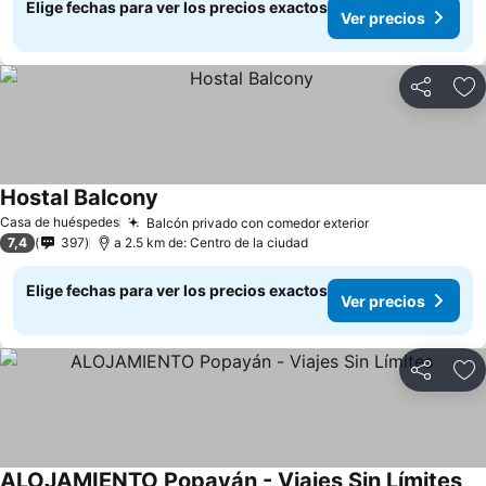
Elige fechas para ver los precios exactos
Ver precios
Compartir
Ag
Hostal Balcony
Ver precios
Casa de huéspedes
Balcón privado con comedor exterior
Ver precios
7,4
397
a 2.5 km de: Centro de la ciudad
Elige fechas para ver los precios exactos
Ver precios
Compartir
Ag
ALOJAMIENTO Popayán - Viajes Sin Límites