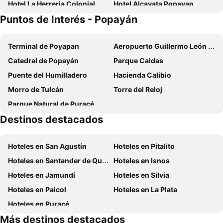
Hotel La Herreria Colonial
Hotel Alcayata Popayan
Puntos de Interés - Popayán
Hotel Casa Real 2
Hotel Lili Popayán - Sede 2
Hotel Encanto
Hotel Krone
Terminal de Poyapan
Aeropuerto Guillermo León Valencia
Hotel Santa Maria
Hotel Los Portales Inn
Catedral de Popayán
Parque Caldas
San Jeronimo
Hotel Don Blas
Puente del Humilladero
Hacienda Calibio
M A Hotel
Hotel Monarka-Edificio
Morro de Tulcán
Torre del Reloj
Hotel Linaje Popayán
Hotel Valle de Pubenza
Parque Natural de Puracé
Gran Hotel Coral
Ayenda Pakande
Destinos destacados
Hotel Santa Marta Centro Histórico
Hotel Camino Real Popayan Colombia
Hotel Campestre La Posada Del Rancho
Hotel Boutique Confort Suites
Hoteles en San Agustín
Hoteles en Pitalito
Hotel y Restaurante Colonial Popayan
Hotel Hacienda Supracafe
Hoteles en Santander de Quilichao
Hoteles en Isnos
Hotel Lili - Popayán
Hotel Casa del Abuelo
Hoteles en Jamundí
Hoteles en Silvia
Hotel Fuente Real Popayán
HOTEL ACHALAY
Hoteles en Paicol
Hoteles en La Plata
HOTEL TORRE REAL
Hotel Cristal Plaza
Hoteles en Puracé
Agroparque Las Villas
Hotel Business Center
Más destinos destacados
Hoteleria Cuervo P
Campobello