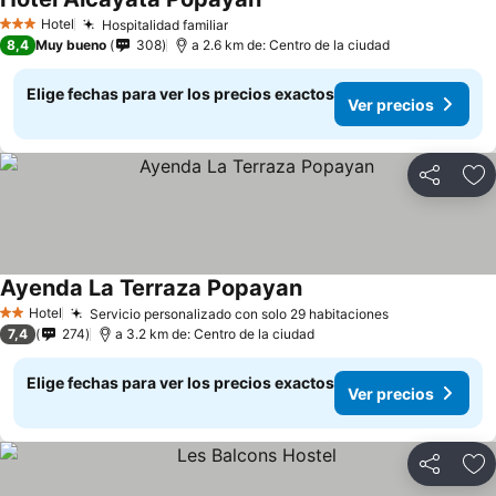
Ver precios
Hotel
Hospitalidad familiar
Ver precios
3 Estrellas
8,4
Muy bueno
308
a 2.6 km de: Centro de la ciudad
Elige fechas para ver los precios exactos
Ver precios
Compartir
Ag
Ayenda La Terraza Popayan
Ver precios
Hotel
Servicio personalizado con solo 29 habitaciones
Ver precios
2 Estrellas
7,4
274
a 3.2 km de: Centro de la ciudad
Elige fechas para ver los precios exactos
Ver precios
Compartir
Ag