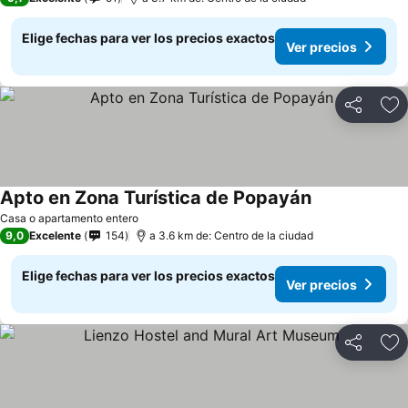
Elige fechas para ver los precios exactos
Ver precios
Compartir
Ag
Apto en Zona Turística de Popayán
Ver precios
Casa o apartamento entero
9,0
Excelente
154
a 3.6 km de: Centro de la ciudad
Elige fechas para ver los precios exactos
Ver precios
Compartir
Ag