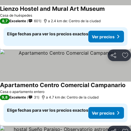
Lienzo Hostel and Mural Art Museum
Ver precios
Casa de huéspedes
8,7
Excelente
601
a 2.4 km de: Centro de la ciudad
Elige fechas para ver los precios exactos
Ver precios
Compartir
Ag
Apartamento Centro Comercial Campanario
Ve
Casa o apartamento entero
9,8
Excelente
31
a 4.7 km de: Centro de la ciudad
Elige fechas para ver los precios exactos
Ver precios