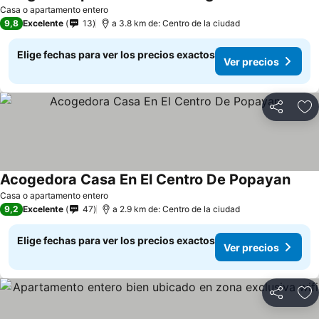
Ver precios
Casa o apartamento entero
9,8
Excelente
13
a 3.8 km de: Centro de la ciudad
Elige fechas para ver los precios exactos
Ver precios
Compartir
Ag
Acogedora Casa En El Centro De Popayan
Ver p
Casa o apartamento entero
9,2
Excelente
47
a 2.9 km de: Centro de la ciudad
Elige fechas para ver los precios exactos
Ver precios
Compartir
Ag