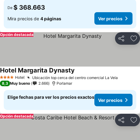
$ 368.663
De
Mira precios de
4 páginas
Ver precios
Opción destacada
Compartir
Ag
Hotel Margarita Dynasty
Hotel
Ubicación top cerca del centro comercial La Vela
4 Estrellas
8,3
Muy bueno
2.666
Porlamar
Elige fechas para ver los precios exactos
Ver precios
Opción destacada
Compartir
Ag