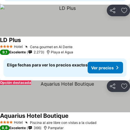
Compartir
Ag
LD Plus
Hotel
Cena gourmet en Al Dente
4 Estrellas
9,1
Excelente
2.273
Playa el Agua
Elige fechas para ver los precios exactos
Ver precios
Opción destacada
Compartir
Ag
Aquarius Hotel Boutique
Hotel
Piscina al aire libre con vistas a la ciudad
4 Estrellas
8,8
Excelente
366
Pampatar