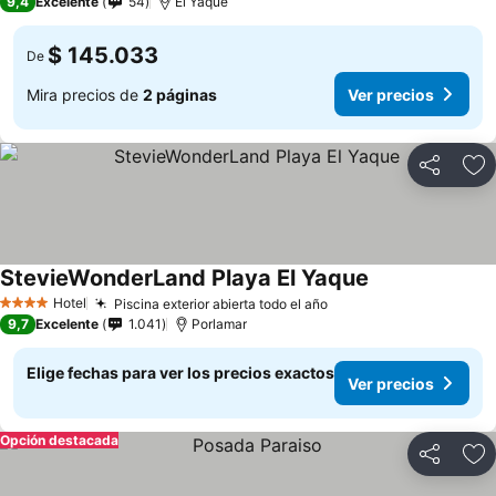
9,4
Excelente
54
El Yaque
$ 145.033
De
Mira precios de
2 páginas
Ver precios
Compartir
Ag
StevieWonderLand Playa El Yaque
Hotel
Piscina exterior abierta todo el año
4 Estrellas
9,7
Excelente
1.041
Porlamar
Elige fechas para ver los precios exactos
Ver precios
Opción destacada
Compartir
Ag