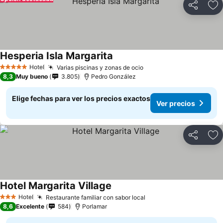
Compartir
Ag
Hesperia Isla Margarita
Hotel
Varias piscinas y zonas de ocio
5 Estrellas
8,3
Muy bueno
3.805
Pedro González
Elige fechas para ver los precios exactos
Ver precios
Compartir
Ag
Hotel Margarita Village
Hotel
Restaurante familiar con sabor local
3 Estrellas
8,6
Excelente
584
Porlamar