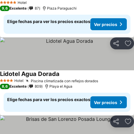
Hotel
5 Estrellas
9,6
Excelente
87
Plaza Paraguachi
Elige fechas para ver los precios exactos
Ver precios
Compartir
Ag
Lidotel Agua Dorada
Hotel
Piscina climatizada con reflejos dorados
4 Estrellas
8,6
Excelente
809
Playa el Agua
Elige fechas para ver los precios exactos
Ver precios
Compartir
Ag