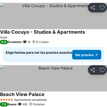
Compartir
Ag
Villa Cocuyo - Studios & Apartments
Hotel
9,8
Excelente
9
El Cardon
Elige fechas para ver los precios exactos
Ver precios
Compartir
Ag
Beach View Palace
Apartamento amueblado
5 Estrellas
7,8
Bueno
48
Porlamar