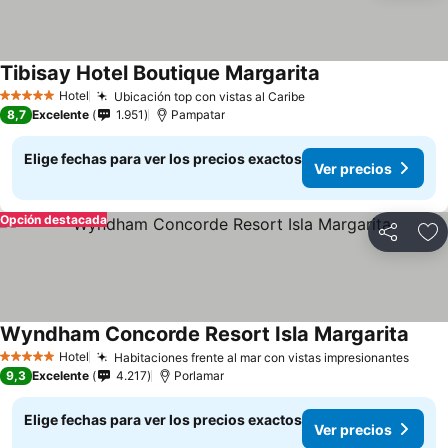
Tibisay Hotel Boutique Margarita
Hotel
Ubicación top con vistas al Caribe
5 Estrellas
8,7
Excelente
1.951
Pampatar
Elige fechas para ver los precios exactos
Ver precios
Opción destacada
Compartir
Ag
Wyndham Concorde Resort Isla Margarita
Hotel
Habitaciones frente al mar con vistas impresionantes
5 Estrellas
9,3
Excelente
4.217
Porlamar
Elige fechas para ver los precios exactos
Ver precios