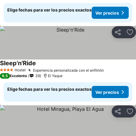
Elige fechas para ver los precios exactos
Ver precios
Compartir
Ag
Sleep'n'Ride
Hostel
Experiencia personalizada con el anfitrión
4 Estrellas
9,5
Excelente
39
El Yaque
Elige fechas para ver los precios exactos
Ver precios
Compartir
Ag