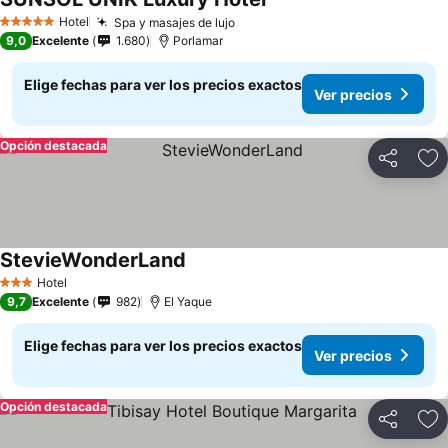
Hotel
Spa y masajes de lujo
5 Estrellas
9,0
Excelente
1.680
Porlamar
Elige fechas para ver los precios exactos
Ver precios
Opción destacada
Compartir
Ag
StevieWonderLand
Hotel
3 Estrellas
9,7
Excelente
982
El Yaque
Elige fechas para ver los precios exactos
Ver precios
Opción destacada
Compartir
Ag