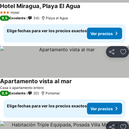
Hotel Miragua, Playa El Agua
Hotel
3 Estrellas
9,5
Excelente
34
Playa el Agua
Elige fechas para ver los precios exactos
Ver precios
Compartir
Ag
Apartamento vista al mar
Casa o apartamento entero
8,9
Excelente
20
Porlamar
Elige fechas para ver los precios exactos
Ver precios