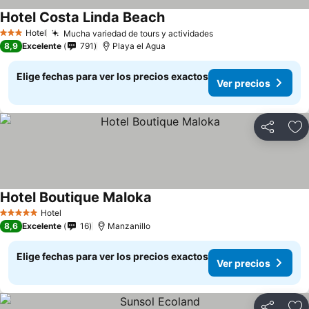
Hotel Costa Linda Beach
Hotel
Mucha variedad de tours y actividades
3 Estrellas
8,9
Excelente
791
Playa el Agua
Elige fechas para ver los precios exactos
Ver precios
Compartir
Ag
Hotel Boutique Maloka
Hotel
5 Estrellas
8,6
Excelente
16
Manzanillo
Elige fechas para ver los precios exactos
Ver precios