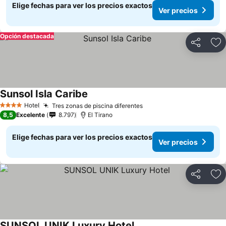
Elige fechas para ver los precios exactos
Ver precios
Opción destacada
Compartir
Ag
Sunsol Isla Caribe
Hotel
Tres zonas de piscina diferentes
4 Estrellas
8,5
Excelente
8.797
El Tirano
Elige fechas para ver los precios exactos
Ver precios
Compartir
Ag
SUNSOL UNIK Luxury Hotel