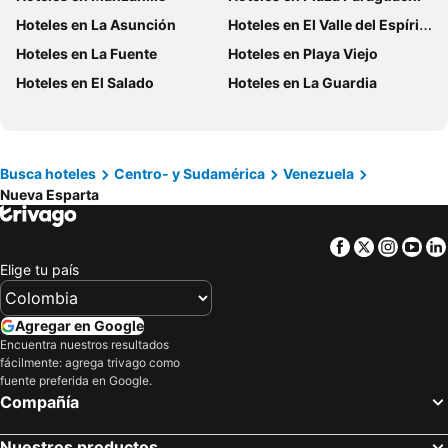
Hoteles en Eje Cafetero
Hoteles en La Guajira
Hoteles en La Asunción
Hoteles en El Valle del Espíritu Santo
Hoteles en Islandia
Hoteles en Quindío
Hoteles en La Fuente
Hoteles en Playa Viejo
Hoteles en Risaralda
Hoteles en Isla Margarita
Hoteles en El Salado
Hoteles en La Guardia
Hoteles en Fuerteventura
Hoteles en Chamonix Mont-Blanc
Hoteles en Boyacá
Hoteles en Capadocia
Hoteles en Amazonas
Hoteles en Los Cabos
Busca hoteles
Centro- y Sudamérica
Venezuela
Nueva Esparta
Facebook
Twitter
Insta
Yo
Elige tu país
Agregar en Google
Encuentra nuestros resultados
fácilmente: agrega trivago como
fuente preferida en Google.
Compañía
Nuestros productos