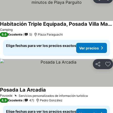
Compartir
Ag
Habitación Triple Equipada, Posada Villa Mayo a 5 minutos de Playa Parguito
Camping
9,6
Excelente
5
Plaza Paraguachi
Elige fechas para ver los precios exactos
Ver precios
Compartir
Ag
Posada La Arcadia
Pousada
Servicios personalizados de información turística
8,9
Excelente
47
Pedro González
Elige fechas para ver los precios exactos