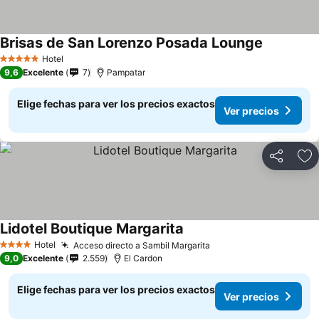
Brisas de San Lorenzo Posada Lounge
Hotel
5 Estrellas
9,6
Excelente
7
Pampatar
Elige fechas para ver los precios exactos
Ver precios
Compartir
Ag
Lidotel Boutique Margarita
Hotel
Acceso directo a Sambil Margarita
4 Estrellas
9,0
Excelente
2.559
El Cardon
Elige fechas para ver los precios exactos
Ver precios