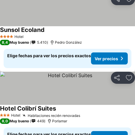
Compartir
Ag
Sunsol Ecoland
Hotel
4 Estrellas
8,4
Muy bueno
5.410
Pedro González
Elige fechas para ver los precios exactos
Ver precios
Compartir
Ag
Hotel Colibrí Suites
Hotel
Habitaciones recién renovadas
3 Estrellas
8,0
Muy bueno
449
Porlamar
Elige fechas para ver los precios exactos