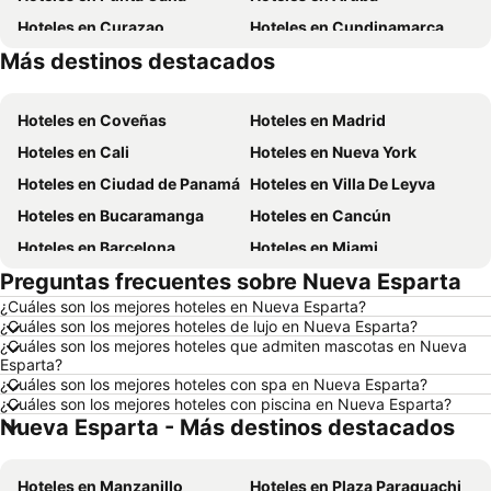
Hoteles en Curazao
Hoteles en Cundinamarca
Más destinos destacados
Hoteles en Panamá
Hoteles en Santiago de Chile
Hoteles en Coveñas
Hoteles en Madrid
Hoteles en Cali
Hoteles en Nueva York
Hoteles en Ciudad de Panamá
Hoteles en Villa De Leyva
Hoteles en Bucaramanga
Hoteles en Cancún
Hoteles en Barcelona
Hoteles en Miami
Preguntas frecuentes sobre Nueva Esparta
Hoteles en Melgar
Hoteles en París
¿Cuáles son los mejores hoteles en Nueva Esparta?
Hoteles en Ciudad de México
Hoteles en Villavicencio
¿Cuáles son los mejores hoteles de lujo en Nueva Esparta?
Hoteles en Roma
Hoteles en Orlando
¿Cuáles son los mejores hoteles que admiten mascotas en Nueva
Esparta?
Hoteles en Villeta
Hoteles en Girardot
¿Cuáles son los mejores hoteles con spa en Nueva Esparta?
¿Cuáles son los mejores hoteles con piscina en Nueva Esparta?
Hoteles en Pereira
Hoteles en San Andrés, Providencia and Santa Catalina
Nueva Esparta - Más destinos destacados
Hoteles en República Dominicana
Hoteles en Madrid
Hoteles en Jamaica
Hoteles en Colombia
Hoteles en Manzanillo
Hoteles en Plaza Paraguachi