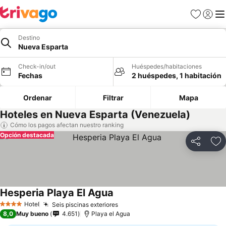
Favoritos
Iniciar 
Me
Destino
Nueva Esparta
Check-in/out
Huéspedes/habitaciones
Fechas
2 huéspedes, 1 habitación
Ordenar
Filtrar
Mapa
Hoteles en Nueva Esparta (Venezuela)
Cómo los pagos afectan nuestro ranking
Opción destacada
Compartir
Ag
Hesperia Playa El Agua
Hotel
Seis piscinas exteriores
4 Estrellas
8,0
Muy bueno
4.651
Playa el Agua