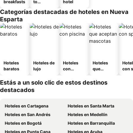
breakfasts
to
hotel
amueblad
Categorías destacadas de hoteles en Nueva
o
Esparta
Hoteles
Hoteles de
Hoteles
Hoteles
Hote
baratos
lujo
con
que
con 
piscina
aceptan
mascotas
Estás a un solo clic de estos destinos
destacados
Hoteles en Cartagena
Hoteles en Santa Marta
Hoteles en San Andrés
Hoteles en Medellín
Hoteles en Bogotá
Hoteles en Barranquilla
Hoteles en Punta Cana
Hoteles en Aruba