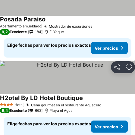
Posada Paraiso
Apartamento amueblado
Mostrador de excursiones
9,2
Excelente
184
El Yaque
Elige fechas para ver los precios exactos
Ver precios
Compartir
Ag
H2otel By LD Hotel Boutique
Hotel
Cena gourmet en el restaurante Aguacero
4 Estrellas
9,4
Excelente
662
Playa el Agua
Elige fechas para ver los precios exactos
Ver precios