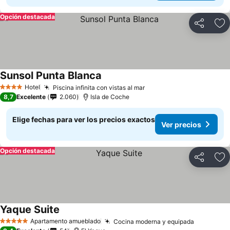
Opción destacada
Compartir
Ag
Sunsol Punta Blanca
Hotel
Piscina infinita con vistas al mar
4 Estrellas
8,7
Excelente
2.060
Isla de Coche
Elige fechas para ver los precios exactos
Ver precios
Opción destacada
Compartir
Ag
Yaque Suite
Apartamento amueblado
Cocina moderna y equipada
5 Estrellas