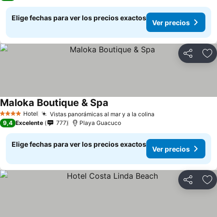
Elige fechas para ver los precios exactos
Ver precios
Compartir
Ag
Maloka Boutique & Spa
Hotel
Vistas panorámicas al mar y a la colina
4 Estrellas
9,4
Excelente
777
Playa Guacuco
Elige fechas para ver los precios exactos
Ver precios
Compartir
Ag