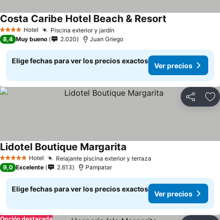
Costa Caribe Hotel Beach & Resort
Hotel
Piscina exterior y jardín
4 Estrellas
8,4
Muy bueno
2.020
Juan Griego
Elige fechas para ver los precios exactos
Ver precios
Compartir
Ag
Lidotel Boutique Margarita
Hotel
Relajante piscina exterior y terraza
5 Estrellas
9,0
Excelente
2.613
Pampatar
Elige fechas para ver los precios exactos
Ver precios
Opción destacada