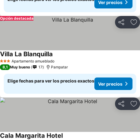
Ver precios
Opción destacada
Compartir
Ag
Villa La Blanquilla
Apartamento amueblado
3 Estrellas
8,1
Muy bueno
17
Pampatar
Elige fechas para ver los precios exactos
Ver precios
Compartir
Ag
Cala Margarita Hotel