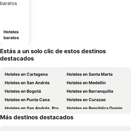
Hoteles
baratos
Estás a un solo clic de estos destinos
destacados
Hoteles en Cartagena
Hoteles en Santa Marta
Hoteles en San Andrés
Hoteles en Medellín
Hoteles en Bogotá
Hoteles en Barranquilla
Hoteles en Punta Cana
Hoteles en Curazao
Hoteles en San Andrés, Providencia and Santa Catalina
Hoteles en República Dominicana
Más destinos destacados
Hoteles en Panamá
Hoteles en Santiago de Chile