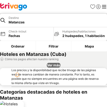
Favoritos
Iniciar 
Me
Destino
Matanzas
Check-in/out
Huéspedes/habitaciones
Fechas
2 huéspedes, 1 habitación
Ordenar
Filtrar
Mapa
Hoteles en Matanzas (Cuba)
Cómo los pagos afectan nuestro ranking
Ver más
Los precios y la disponibilidad que recibe trivago de las páginas
web de reserva cambian de manera constante. Por lo tanto, es
posible que no siempre encuentres en una página web de reserva
la misma oferta que viste en trivago.
Categorías destacadas de hoteles en
Matanzas