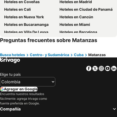
Hoteles en Coveñas
Hoteles en Madrid
Hoteles en Cali
Hoteles en Ciudad de Panamá
Hoteles en Nueva York
Hoteles en Cancún
Hoteles en Bucaramanga
Hoteles en Miami
Hoteles en Villa De Leyva
Hoteles en Barcelona
Preguntas frecuentes sobre Matanzas
Hoteles en Melgar
Hoteles en París
Hoteles en Roma
Hoteles en Ciudad de México
Busca hoteles
Hoteles en Pereira
Centro- y Sudamérica
Hoteles en Orlando
Cuba
Matanzas
Hoteles en Villavicencio
Hoteles en Río de Janeiro
Facebook
Twitter
Insta
Yo
Hoteles en Girardot
Hoteles en Aruba
Elige tu país
Hoteles en Cundinamarca
Hoteles en Madrid
Hoteles en Los Cabos
Hoteles en Colombia
Agregar en Google
Hoteles en Isla Margarita
Hoteles en Riviera Maya
Encuentra nuestros resultados
fácilmente: agrega trivago como
Hoteles en Risaralda
Hoteles en EE. UU.
fuente preferida en Google.
Hoteles en Quindío
Hoteles en Argentina
Compañía
Hoteles en Jamaica
Hoteles en Amazonas