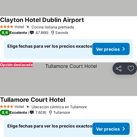
Clayton Hotel Dublin Airport
Hotel
Cocina italiana premiada
4 Estrellas
8,6
Excelente
47.866
Swords
Elige fechas para ver los precios exactos
Ver precios
Opción destacada
Compartir
Ag
Tullamore Court Hotel
Hotel
Ubicación céntrica en Tullamore
4 Estrellas
8,6
Excelente
7.608
Tullamore
Elige fechas para ver los precios exactos
Ver precios