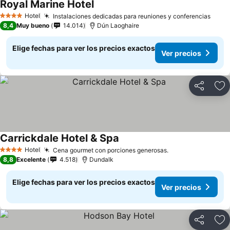
Royal Marine Hotel
Hotel
Instalaciones dedicadas para reuniones y conferencias
4 Estrellas
8,4
Muy bueno
14.014
Dún Laoghaire
Elige fechas para ver los precios exactos
Ver precios
Compartir
Ag
Carrickdale Hotel & Spa
Hotel
Cena gourmet con porciones generosas.
4 Estrellas
8,8
Excelente
4.518
Dundalk
Elige fechas para ver los precios exactos
Ver precios
Compartir
Ag