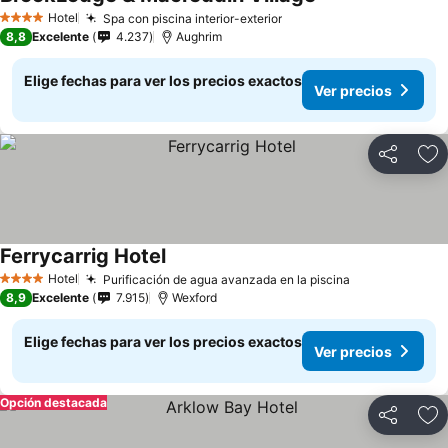
Hotel
Spa con piscina interior-exterior
4 Estrellas
8,8
Excelente
4.237
Aughrim
Elige fechas para ver los precios exactos
Ver precios
Compartir
Ag
Ferrycarrig Hotel
Hotel
Purificación de agua avanzada en la piscina
4 Estrellas
8,9
Excelente
7.915
Wexford
Elige fechas para ver los precios exactos
Ver precios
Opción destacada
Compartir
Ag