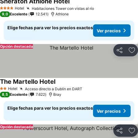
Sheraton Athlone Hotel
Hotel
Habitaciones Tower con vistas al río
4 Estrellas
9,0
Excelente
12.541
Athlone
Elige fechas para ver los precios exactos
Ver precios
Opción destacada
Compartir
Ag
The Martello Hotel
Hotel
Acceso directo a Dublín en DART
2 Estrellas
8,5
Excelente
7.622
Bray
Elige fechas para ver los precios exactos
Ver precios
Opción destacada
Compartir
Ag