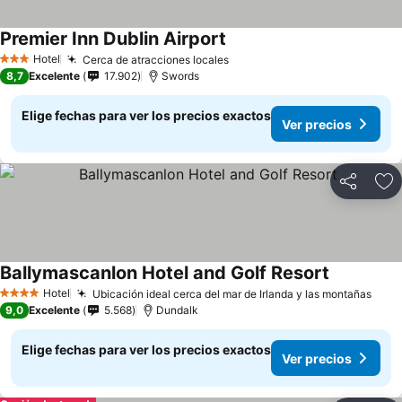
Premier Inn Dublin Airport
Hotel
Cerca de atracciones locales
3 Estrellas
8,7
Excelente
17.902
Swords
Elige fechas para ver los precios exactos
Ver precios
Compartir
Ag
Ballymascanlon Hotel and Golf Resort
Hotel
Ubicación ideal cerca del mar de Irlanda y las montañas
4 Estrellas
9,0
Excelente
5.568
Dundalk
Elige fechas para ver los precios exactos
Ver precios