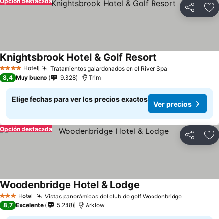
Opción destacada
Compartir
Ag
Knightsbrook Hotel & Golf Resort
Hotel
Tratamientos galardonados en el River Spa
4 Estrellas
8,4
Muy bueno
9.328
Trim
Elige fechas para ver los precios exactos
Ver precios
Opción destacada
Compartir
Ag
Woodenbridge Hotel & Lodge
Hotel
Vistas panorámicas del club de golf Woodenbridge
3 Estrellas
8,7
Excelente
5.248
Arklow