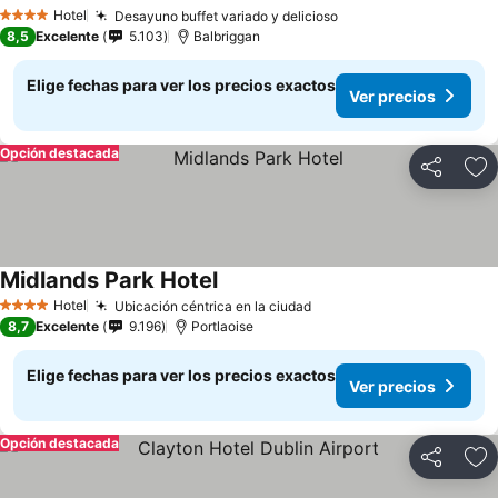
Hotel
Desayuno buffet variado y delicioso
4 Estrellas
8,5
Excelente
5.103
Balbriggan
Elige fechas para ver los precios exactos
Ver precios
Opción destacada
Compartir
Ag
Midlands Park Hotel
Hotel
Ubicación céntrica en la ciudad
4 Estrellas
8,7
Excelente
9.196
Portlaoise
Elige fechas para ver los precios exactos
Ver precios
Opción destacada
Compartir
Ag