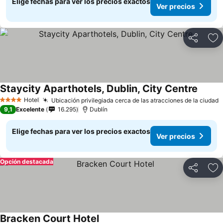
Elige fechas para ver los precios exactos
Ver precios
Compartir
Ag
Staycity Aparthotels, Dublin, City Centre
Hotel
Ubicación privilegiada cerca de las atracciones de la ciudad
4 Estrellas
9,1
Excelente
16.295
Dublín
Elige fechas para ver los precios exactos
Ver precios
Opción destacada
Compartir
Ag
Bracken Court Hotel