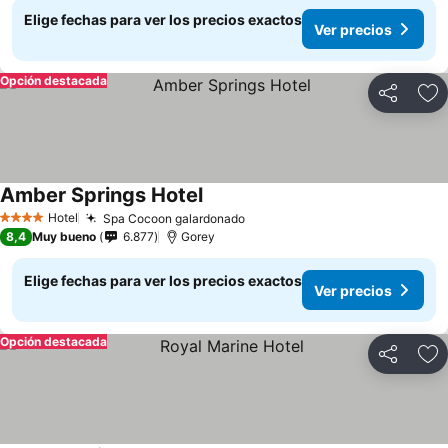
Elige fechas para ver los precios exactos
Ver precios
Opción destacada
Compartir
Ag
Amber Springs Hotel
Hotel
Spa Cocoon galardonado
4 Estrellas
8,4
Muy bueno
6.877
Gorey
Elige fechas para ver los precios exactos
Ver precios
Opción destacada
Compartir
Ag