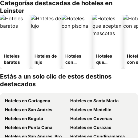
Categorías destacadas de hoteles en
Leinster
Hoteles
Hoteles de
Hoteles
Hoteles
Hote
baratos
lujo
con
que
con 
piscina
aceptan
mascotas
Estás a un solo clic de estos destinos
destacados
Hoteles en Cartagena
Hoteles en Santa Marta
Hoteles en San Andrés
Hoteles en Medellín
Hoteles en Bogotá
Hoteles en Coveñas
Hoteles en Punta Cana
Hoteles en Curazao
Hoteles en San Andrés, Providencia and Santa Catalina
Hoteles en Cundinamarca