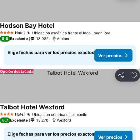
Hodson Bay Hotel
Hotel
Ubicación escénica frente al lago Lough Ree
4 Estrellas
8,6
Excelente
13.082
Athlone
Elige fechas para ver los precios exactos
Ver precios
Opción destacada
Compartir
Ag
Talbot Hotel Wexford
Hotel
Ubicación céntrica en el muelle
4 Estrellas
8,7
Excelente
13.270
Wexford
Elige fechas para ver los precios exactos
Ver precios