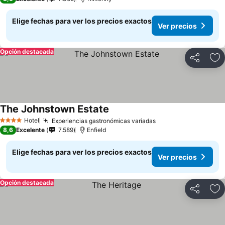
Elige fechas para ver los precios exactos
Ver precios
Opción destacada
Compartir
Ag
The Johnstown Estate
Hotel
Experiencias gastronómicas variadas
4 Estrellas
8,6
Excelente
7.589
Enfield
Elige fechas para ver los precios exactos
Ver precios
Opción destacada
Compartir
Ag