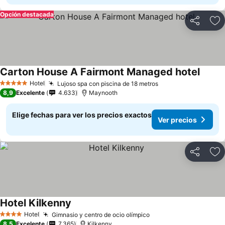
Opción destacada
Compartir
Ag
Carton House A Fairmont Managed hotel
Hotel
Lujoso spa con piscina de 18 metros
5 Estrellas
8,9
Excelente
4.633
Maynooth
Elige fechas para ver los precios exactos
Ver precios
Compartir
Ag
Hotel Kilkenny
Hotel
Gimnasio y centro de ocio olímpico
4 Estrellas
8,5
Excelente
7.365
Kilkenny