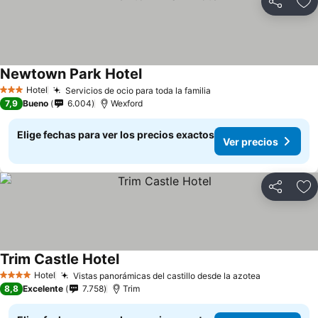
Compartir
Ag
Newtown Park Hotel
Hotel
Servicios de ocio para toda la familia
3 Estrellas
7,9
Bueno
6.004
Wexford
Elige fechas para ver los precios exactos
Ver precios
Compartir
Ag
Trim Castle Hotel
Hotel
Vistas panorámicas del castillo desde la azotea
4 Estrellas
8,8
Excelente
7.758
Trim