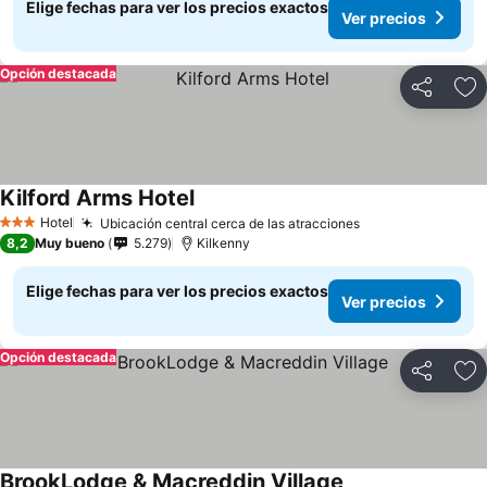
Elige fechas para ver los precios exactos
Ver precios
Opción destacada
Compartir
Ag
Kilford Arms Hotel
Hotel
Ubicación central cerca de las atracciones
3 Estrellas
8,2
Muy bueno
5.279
Kilkenny
Elige fechas para ver los precios exactos
Ver precios
Opción destacada
Compartir
Ag
BrookLodge & Macreddin Village