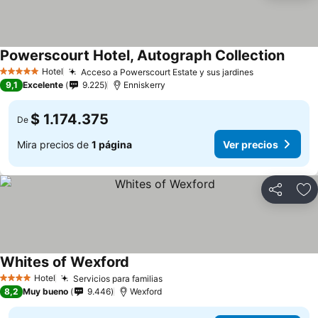
Powerscourt Hotel, Autograph Collection
Hotel
Acceso a Powerscourt Estate y sus jardines
5 Estrellas
9,1
Excelente
9.225
Enniskerry
$ 1.174.375
De
Mira precios de
1 página
Ver precios
Compartir
Ag
Whites of Wexford
Hotel
Servicios para familias
4 Estrellas
8,2
Muy bueno
9.446
Wexford