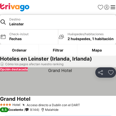
Favoritos
Iniciar 
Me
Destino
Leinster
Check-in/out
Huéspedes/habitaciones
Fechas
2 huéspedes, 1 habitación
Ordenar
Filtrar
Mapa
Hoteles en Leinster (Irlanda, Irlanda)
Cómo los pagos afectan nuestro ranking
Opción destacada
Compartir
Ag
Grand Hotel
Hotel
Acceso directo a Dublín con el DART
4 Estrellas
8,5
Excelente
9.144
Malahide