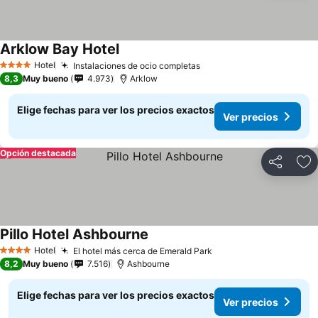
Arklow Bay Hotel
Hotel
Instalaciones de ocio completas
4 Estrellas
8,3
Muy bueno
4.973
Arklow
Elige fechas para ver los precios exactos
Ver precios
Opción destacada
Compartir
Ag
Pillo Hotel Ashbourne
Hotel
El hotel más cerca de Emerald Park
4 Estrellas
8,2
Muy bueno
7.516
Ashbourne
Elige fechas para ver los precios exactos
Ver precios