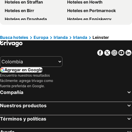
Hoteles en Straffan
Hoteles en Howth
Hoteles en Risaralda
Hoteles en EE. UU.
Hoteles en Birr
Hoteles en Portmarnock
Hoteles en Quindío
Hoteles en Argentina
Hoteles en Drogheda
Hoteles en Enniskerry
Hoteles en Jamaica
Hoteles en Amazonas
Hoteles en Greystones
Hoteles en Kells
Hoteles en Bahamas
Hoteles en España
Hoteles en Florida
Hoteles en Eje Cafetero
Busca hoteles
Europa
Irlanda
Irlanda
Leinster
Hoteles en Portugal
Facebook
Twitter
Insta
Yo
Agregar en Google
Encuentra nuestros resultados
fácilmente: agrega trivago como
fuente preferida en Google.
Compañía
Nuestros productos
Términos y políticas
Ayuda