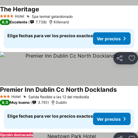
The Heritage
Hotel
Spa termal galardonado
4 Estrellas
8,9
Excelente
7.738
Killenard
Elige fechas para ver los precios exactos
Ver precios
Compartir
Ag
Premier Inn Dublin Cc North Docklands
Hotel
Salida flexible a las 12 del mediodía
3 Estrellas
8,3
Muy bueno
3.761
Dublín
Elige fechas para ver los precios exactos
Ver precios
Opción destacada