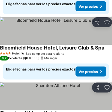
Elige fechas para ver los precios exactos
Ver precios
Compartir
Ag
Bloomfield House Hotel, Leisure Club & Spa
Hotel
Spa completo para relajarte
4 Estrellas
8,7
Excelente
6.333
Mullingar
Elige fechas para ver los precios exactos
Ver precios
Compartir
Ag