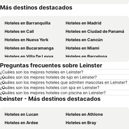
Más destinos destacados
Hoteles en República Dominicana
Hoteles en Santiago de Chile
Hoteles en Barranquilla
Hoteles en Madrid
Hoteles en Cali
Hoteles en Ciudad de Panamá
Hoteles en Nueva York
Hoteles en Cancún
Hoteles en Bucaramanga
Hoteles en Miami
Hoteles en Villa De Leyva
Hoteles en Barcelona
Preguntas frecuentes sobre Leinster
Hoteles en Melgar
Hoteles en París
¿Cuáles son los mejores hoteles en Leinster?
Hoteles en Roma
Hoteles en Ciudad de México
¿Cuáles son los mejores hoteles de lujo en Leinster?
Hoteles en Pereira
Hoteles en Orlando
¿Cuáles son los mejores hoteles que admiten mascotas en Leinster?
¿Cuáles son los mejores hoteles con spa en Leinster?
Hoteles en Villavicencio
Hoteles en Río de Janeiro
¿Cuáles son los mejores hoteles con piscina en Leinster?
Leinster - Más destinos destacados
Hoteles en Girardot
Hoteles en Aruba
Hoteles en Panamá
Hoteles en Madrid
Hoteles en Lucan
Hoteles en Athlone
Hoteles en Los Cabos
Hoteles en Colombia
Hoteles en Ardee
Hoteles en Bray
Hoteles en Isla Margarita
Hoteles en Riviera Maya