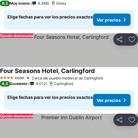
8,2
Muy bueno
6.368
Gorey
Elige fechas para ver los precios exactos
Ver precios
Opción destacada
Compartir
Ag
Four Seasons Hotel, Carlingford
Hotel
Cerca del pueblo medieval de Carlingford
4 Estrellas
8,5
Excelente
4.012
Carlingford
Elige fechas para ver los precios exactos
Ver precios
Opción destacada
Compartir
Ag