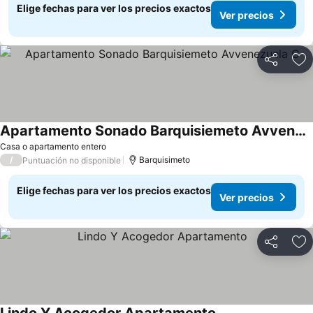
Elige fechas para ver los precios exactos
Ver precios
Compartir
Ag
Apartamento Sonado Barquisiemeto Avvenezuela C
Ver precios
Casa o apartamento entero
/
Barquisimeto
Puntuación no disponible
Elige fechas para ver los precios exactos
Ver precios
Compartir
Ag