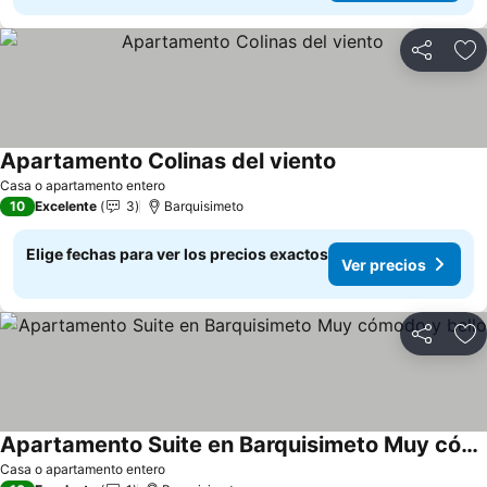
Compartir
Ag
Apartamento Colinas del viento
Ver precios
Casa o apartamento entero
10
Excelente
3
Barquisimeto
Elige fechas para ver los precios exactos
Ver precios
Compartir
Ag
Apartamento Suite en Barquisimeto Muy cómodo y bello
Ver precios
Casa o apartamento entero