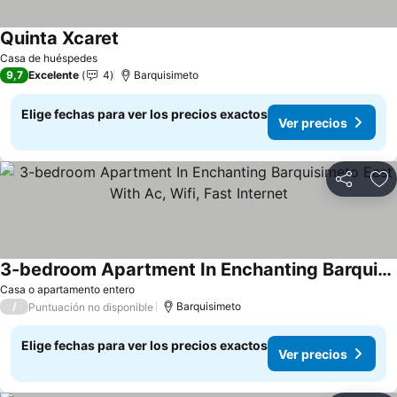
Quinta Xcaret
Ver precios
Casa de huéspedes
9,7
Excelente
4
Barquisimeto
Elige fechas para ver los precios exactos
Ver precios
Compartir
Ag
3-bedroom Apartment In Enchanting Barquisimeto East With Ac, Wifi, Fast Internet
Ver precios
Casa o apartamento entero
/
Barquisimeto
Puntuación no disponible
Elige fechas para ver los precios exactos
Ver precios