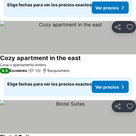
Elige fechas para ver los precios exactos
Ver precios
Compartir
Ag
Cozy apartment in the east
Ver precios
Casa o apartamento entero
9,5
Excelente
12
Barquisimeto
Elige fechas para ver los precios exactos
Ver precios
Compartir
Ag