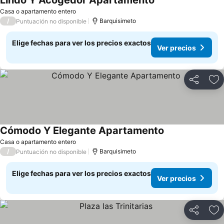
Lindo Y Acogedor Apartamento
Ver precios
Casa o apartamento entero
/
Barquisimeto
Puntuación no disponible
Elige fechas para ver los precios exactos
Ver precios
Compartir
Ag
Cómodo Y Elegante Apartamento
Ver precios
Casa o apartamento entero
/
Barquisimeto
Puntuación no disponible
Elige fechas para ver los precios exactos
Ver precios
Compartir
Ag