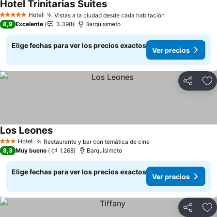
Hotel Trinitarias Suites
Ver precios
Hotel
Vistas a la ciudad desde cada habitación
Ver precios
5 Estrellas
8,9
Excelente
3.398
Barquisimeto
Elige fechas para ver los precios exactos
Ver precios
Compartir
Ag
Los Leones
Ver precios
Hotel
Restaurante y bar con temática de cine
Ver precios
3 Estrellas
8,3
Muy bueno
1.268
Barquisimeto
Elige fechas para ver los precios exactos
Ver precios
Compartir
Ag