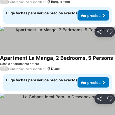
/
Barquisimeto
Puntuación no disponible
Elige fechas para ver los precios exactos
Ver precios
Compartir
Ag
Apartment La Manga, 2 Bedrooms, 5 Persons
V
Casa o apartamento entero
/
Duaca
Puntuación no disponible
Elige fechas para ver los precios exactos
Ver precios
Compartir
Ag