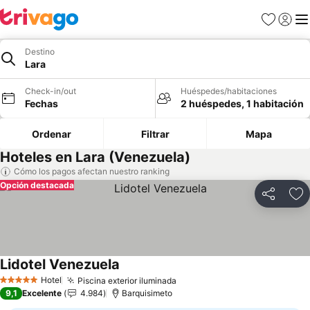
Favoritos
Iniciar 
Me
Destino
Lara
Check-in/out
Huéspedes/habitaciones
Fechas
2 huéspedes, 1 habitación
Ordenar
Filtrar
Mapa
Hoteles en Lara (Venezuela)
Cómo los pagos afectan nuestro ranking
Opción destacada
Compartir
Ag
Lidotel Venezuela
Ver precios
Hotel
Piscina exterior iluminada
Ver precios
5 Estrellas
9,1
Excelente
4.984
Barquisimeto