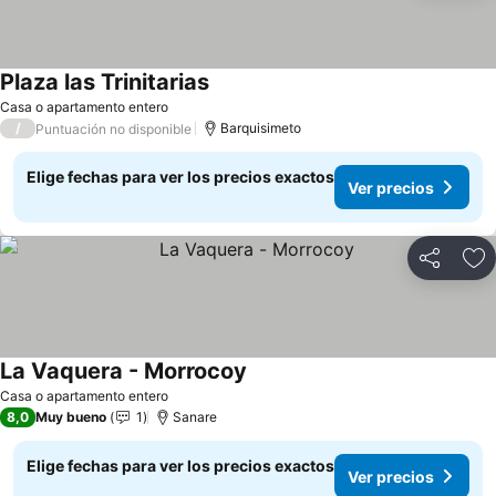
Plaza las Trinitarias
Ver precios
Casa o apartamento entero
/
Barquisimeto
Puntuación no disponible
Elige fechas para ver los precios exactos
Ver precios
Compartir
Ag
La Vaquera - Morrocoy
Ver precios
Casa o apartamento entero
8,0
Muy bueno
1
Sanare
Elige fechas para ver los precios exactos
Ver precios