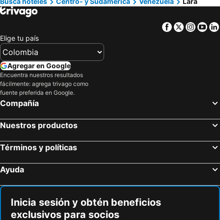
Busca hoteles
Centro- y Sudamérica
Venezuela
Lara
Hoteles en Los Cabos
Hoteles en Colombia
Facebook
Twitter
Insta
Yo
Hoteles en Isla Margarita
Hoteles en Riviera Maya
Elige tu país
Hoteles en Risaralda
Hoteles en EE. UU.
Hoteles en Quindío
Hoteles en Argentina
Agregar en Google
Hoteles en Jamaica
Hoteles en Amazonas
Encuentra nuestros resultados
fácilmente: agrega trivago como
Hoteles en Bahamas
Hoteles en España
fuente preferida en Google.
Hoteles en Florida
Hoteles en Eje Cafetero
Compañía
Hoteles en Portugal
Nuestros productos
Términos y políticas
Ayuda
Inicia sesión y obtén beneficios
exclusivos para socios