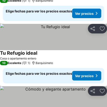
10
Excelente
1
Barquisimeto
Elige fechas para ver los precios exactos
Ver precios
Compartir
Ag
Tu Refugio ideal
Ver precios
Casa o apartamento entero
10
Excelente
1
Barquisimeto
Elige fechas para ver los precios exactos
Ver precios
Compartir
Ag