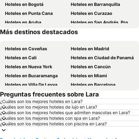
Hoteles en Bogotá
Hoteles en Barranquilla
Hoteles en Punta Cana
Hoteles en Curazao
Hoteles en Aruba
Hoteles en San Andrés, Providencia and Santa Catalina
Más destinos destacados
Hoteles en Cundinamarca
Hoteles en Santiago de Chile
Hoteles en Coveñas
Hoteles en Madrid
Hoteles en Cali
Hoteles en Ciudad de Panamá
Hoteles en Nueva York
Hoteles en Cancún
Hoteles en Bucaramanga
Hoteles en Miami
Hoteles en Villa De Leyva
Hoteles en Barcelona
Preguntas frecuentes sobre Lara
Hoteles en Melgar
Hoteles en París
¿Cuáles son los mejores hoteles en Lara?
Hoteles en Roma
Hoteles en Ciudad de México
¿Cuáles son los mejores hoteles de lujo en Lara?
Hoteles en Pereira
Hoteles en Orlando
¿Cuáles son los mejores hoteles que admiten mascotas en Lara?
¿Cuáles son los mejores hoteles con spa en Lara?
Hoteles en Villavicencio
Hoteles en Río de Janeiro
¿Cuáles son los mejores hoteles con piscina en Lara?
Hoteles en Girardot
Hoteles en República Dominicana
Hoteles en Panamá
Hoteles en Madrid