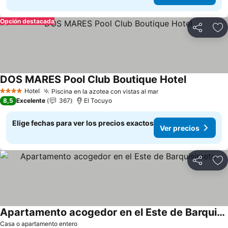
Opción destacada
Compartir
Ag
DOS MARES Pool Club Boutique Hotel
Ver precio
Hotel
Piscina en la azotea con vistas al mar
Ver precios
4 Estrellas
8,5
Excelente
367
El Tocuyo
Elige fechas para ver los precios exactos
Ver precios
Compartir
Ag
Apartamento acogedor en el Este de Barquisimeto
Ver precios
Casa o apartamento entero