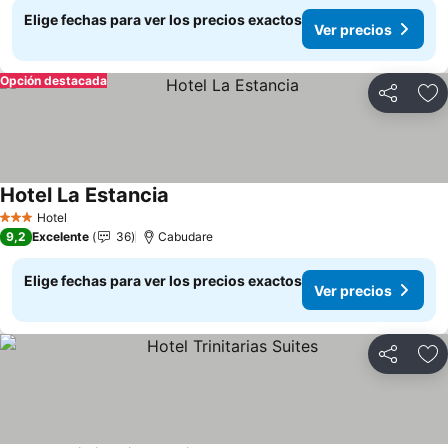
Elige fechas para ver los precios exactos
Ver precios
Opción destacada
Compartir
Ag
Hotel La Estancia
Ver precios
Hotel
3 Estrellas
9,2
Excelente
36
Cabudare
Elige fechas para ver los precios exactos
Ver precios
Compartir
Ag