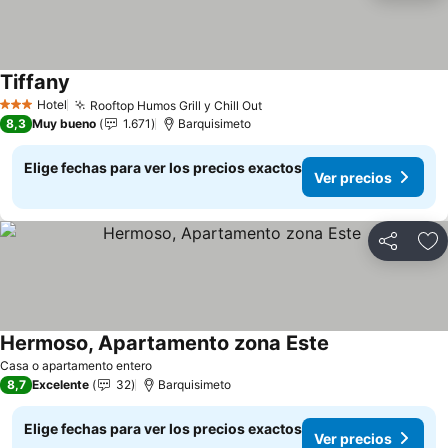
Tiffany
Ver precios
Hotel
Rooftop Humos Grill y Chill Out
Ver precios
3 Estrellas
8,3
Muy bueno
1.671
Barquisimeto
Elige fechas para ver los precios exactos
Ver precios
Compartir
Ag
Hermoso, Apartamento zona Este
Ver precios
Casa o apartamento entero
8,7
Excelente
32
Barquisimeto
Elige fechas para ver los precios exactos
Ver precios