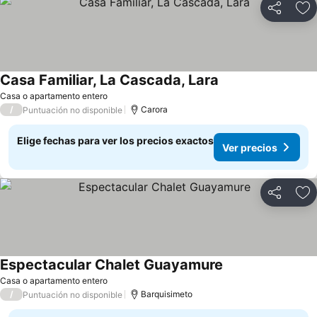
Compartir
Ag
Casa Familiar, La Cascada, Lara
Ver precios
Casa o apartamento entero
/
Carora
Puntuación no disponible
Elige fechas para ver los precios exactos
Ver precios
Compartir
Ag
Espectacular Chalet Guayamure
Ver precios
Casa o apartamento entero
/
Barquisimeto
Puntuación no disponible