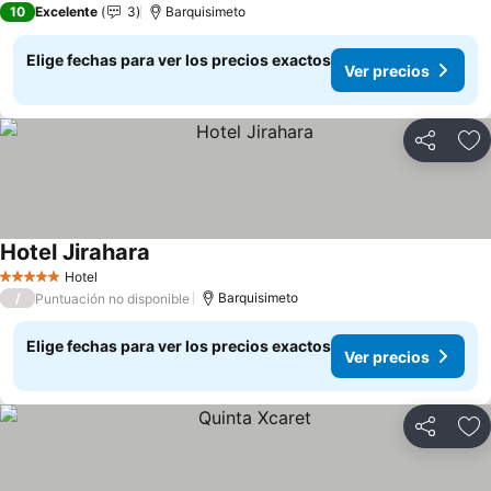
10
Excelente
3
Barquisimeto
Elige fechas para ver los precios exactos
Ver precios
Compartir
Ag
Hotel Jirahara
Ver precios
Hotel
5 Estrellas
/
Barquisimeto
Puntuación no disponible
Elige fechas para ver los precios exactos
Ver precios
Compartir
Ag