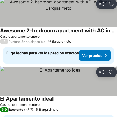
Compartir
Ag
Awesome 2-bedroom apartment with AC in vibrant Barquisimeto
Ver precios
Casa o apartamento entero
/
Barquisimeto
Puntuación no disponible
Elige fechas para ver los precios exactos
Ver precios
Compartir
Ag
El Apartamento ideal
Ver precios
Casa o apartamento entero
9,9
Excelente
7
Barquisimeto