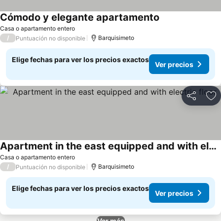
Cómodo y elegante apartamento
Ver precios
Casa o apartamento entero
/
Barquisimeto
Puntuación no disponible
Elige fechas para ver los precios exactos
Ver precios
Compartir
Ag
Apartment in the east equipped and with electric floor
Ver precios
Casa o apartamento entero
/
Barquisimeto
Puntuación no disponible
Elige fechas para ver los precios exactos
Ver precios
Ver más