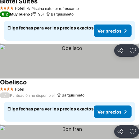
Biotel Suites
Ver precios
Hotel
Piscina exterior refrescante
Ver precios
4 Estrellas
8,2
Muy bueno
95
Barquisimeto
Elige fechas para ver los precios exactos
Ver precios
Compartir
Ag
Obelisco
Ver precios
Hotel
4 Estrellas
/
Barquisimeto
Puntuación no disponible
Elige fechas para ver los precios exactos
Ver precios
Compartir
Ag