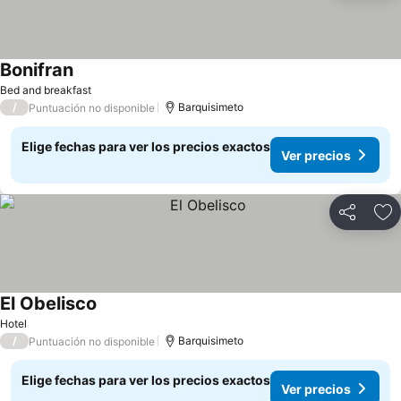
Bonifran
Ver precios
Bed and breakfast
/
Barquisimeto
Puntuación no disponible
Elige fechas para ver los precios exactos
Ver precios
Compartir
Ag
El Obelisco
Ver precios
Hotel
/
Barquisimeto
Puntuación no disponible
Elige fechas para ver los precios exactos
Ver precios