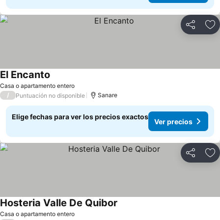
Compartir
Ag
El Encanto
Ver precios
Casa o apartamento entero
/
Sanare
Puntuación no disponible
Elige fechas para ver los precios exactos
Ver precios
Compartir
Ag
Hosteria Valle De Quibor
Ver precios
Casa o apartamento entero