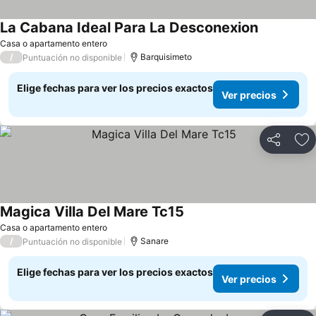
La Cabana Ideal Para La Desconexion
Ver precio
Casa o apartamento entero
/
Barquisimeto
Puntuación no disponible
Elige fechas para ver los precios exactos
Ver precios
Compartir
Ag
Magica Villa Del Mare Tc15
Ver precios
Casa o apartamento entero
/
Sanare
Puntuación no disponible
Elige fechas para ver los precios exactos
Ver precios