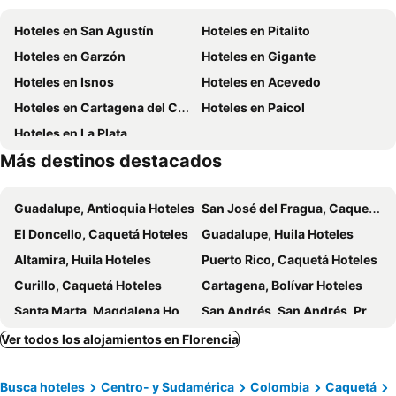
Emaze
Del Futuro
Hoteles en San Agustín
Hoteles en Pitalito
Hotel Guacamayas Florencia
Hotel Amazon
Hoteles en Garzón
Hoteles en Gigante
Hotel Astor Plaza
Hotel Nuevo Sol
Hoteles en Isnos
Hoteles en Acevedo
Grand Hotel Florencia
Hostal Yapura
Hoteles en Cartagena del Chairá
Hoteles en Paicol
Hoteles en La Plata
Más destinos destacados
Guadalupe, Antioquia Hoteles
San José del Fragua, Caquetá Hoteles
El Doncello, Caquetá Hoteles
Guadalupe, Huila Hoteles
Altamira, Huila Hoteles
Puerto Rico, Caquetá Hoteles
Curillo, Caquetá Hoteles
Cartagena, Bolívar Hoteles
Santa Marta, Magdalena Hoteles
San Andrés, San Andrés, Providencia and Santa Catalina Hoteles
Bogotá, Bogotá Hoteles
Medellín, Antioquia Hoteles
Ver todos los alojamientos en Florencia
Barranquilla, Atlántico Hoteles
Coveñas, Sucre Hoteles
Busca hoteles
Centro- y Sudamérica
Colombia
Caquetá
Cali, Valle del Cauca Hoteles
Melgar, Tolima Hoteles