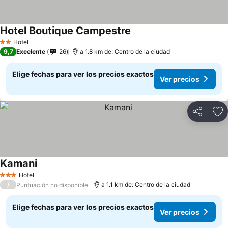
Hotel Boutique Campestre
Hotel
2 Estrellas
9,7
Excelente
26
a 1.8 km de: Centro de la ciudad
Elige fechas para ver los precios exactos
Ver precios
Compartir
Ag
Kamani
Hotel
3 Estrellas
/
a 1.1 km de: Centro de la ciudad
Puntuación no disponible
Elige fechas para ver los precios exactos
Ver precios