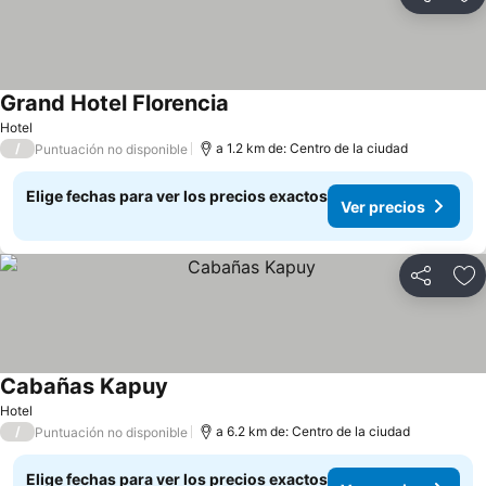
Compartir
Ag
Grand Hotel Florencia
Hotel
/
a 1.2 km de: Centro de la ciudad
Puntuación no disponible
Elige fechas para ver los precios exactos
Ver precios
Compartir
Ag
Cabañas Kapuy
Hotel
/
a 6.2 km de: Centro de la ciudad
Puntuación no disponible
Elige fechas para ver los precios exactos