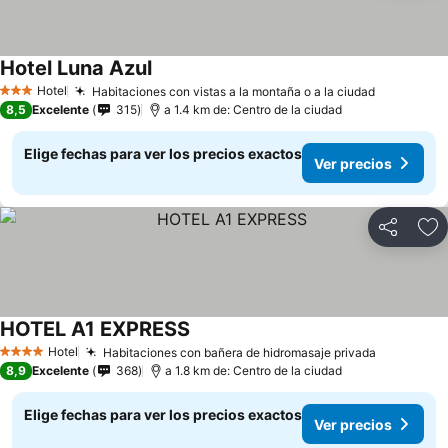
Hotel Luna Azul
Hotel
Habitaciones con vistas a la montaña o a la ciudad
3 Estrellas
8,5
Excelente
315
a 1.4 km de: Centro de la ciudad
Elige fechas para ver los precios exactos
Ver precios
Compartir
Ag
HOTEL A1 EXPRESS
Hotel
Habitaciones con bañera de hidromasaje privada
4 Estrellas
8,9
Excelente
368
a 1.8 km de: Centro de la ciudad
Elige fechas para ver los precios exactos
Ver precios