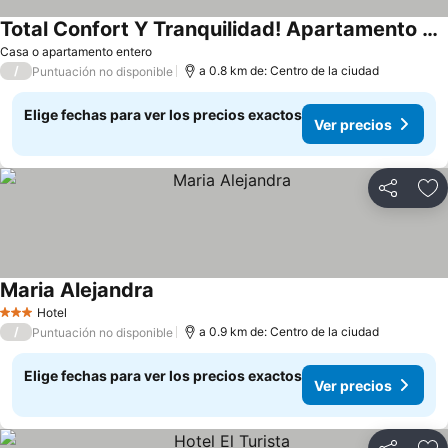
Total Confort Y Tranquilidad! Apartamento Deluxe Donde Anita
Casa o apartamento entero
/
a 0.8 km de: Centro de la ciudad
Puntuación no disponible
Elige fechas para ver los precios exactos
Ver precios
Compartir
Ag
Maria Alejandra
Hotel
3 Estrellas
/
a 0.9 km de: Centro de la ciudad
Puntuación no disponible
Elige fechas para ver los precios exactos
Ver precios