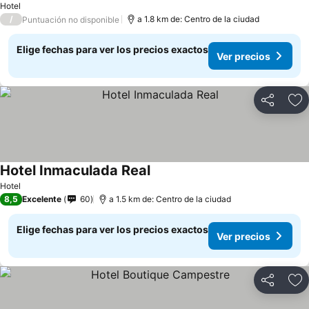
Hotel
/
a 1.8 km de: Centro de la ciudad
Puntuación no disponible
Elige fechas para ver los precios exactos
Ver precios
Compartir
Ag
Hotel Inmaculada Real
Hotel
8,5
Excelente
60
a 1.5 km de: Centro de la ciudad
Elige fechas para ver los precios exactos
Ver precios
Compartir
Ag