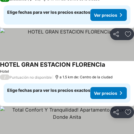
Elige fechas para ver los precios exactos
Ver precios
Compartir
Ag
HOTEL GRAN ESTACION FLORENCIa
Hotel
/
a 1.5 km de: Centro de la ciudad
Puntuación no disponible
Elige fechas para ver los precios exactos
Ver precios
Compartir
Ag