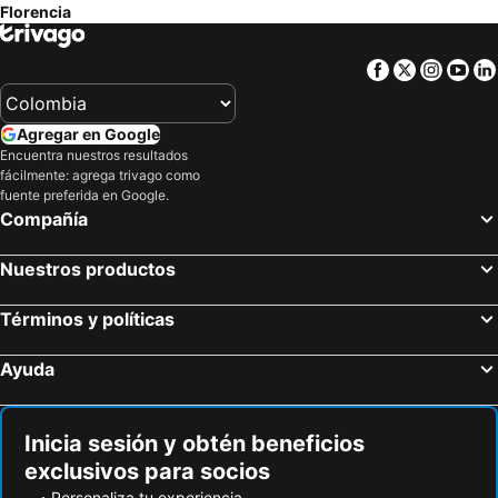
Florencia
Facebook
Twitter
Insta
Yo
Agregar en Google
Encuentra nuestros resultados
fácilmente: agrega trivago como
fuente preferida en Google.
Compañía
Nuestros productos
Términos y políticas
Ayuda
Inicia sesión y obtén beneficios
exclusivos para socios
Personaliza tu experiencia