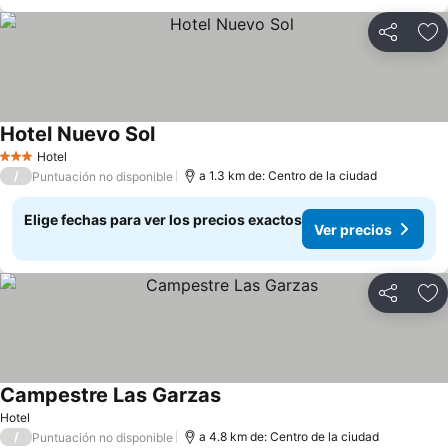
Compartir
Ag
Hotel Nuevo Sol
Hotel
3 Estrellas
/
a 1.3 km de: Centro de la ciudad
Puntuación no disponible
Elige fechas para ver los precios exactos
Ver precios
Compartir
Ag
Campestre Las Garzas
Hotel
/
a 4.8 km de: Centro de la ciudad
Puntuación no disponible