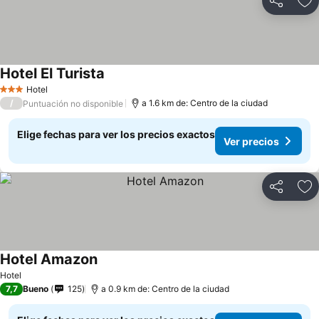
Compartir
Ag
Hotel El Turista
Hotel
3 Estrellas
/
a 1.6 km de: Centro de la ciudad
Puntuación no disponible
Elige fechas para ver los precios exactos
Ver precios
Compartir
Ag
Hotel Amazon
Hotel
7,7
Bueno
125
a 0.9 km de: Centro de la ciudad