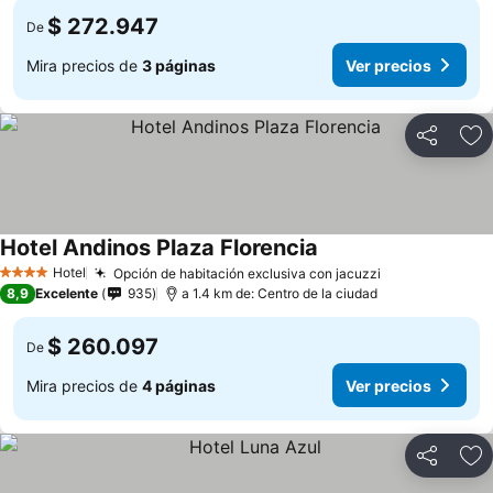
$ 272.947
De
Mira precios de
3 páginas
Ver precios
Compartir
Ag
Hotel Andinos Plaza Florencia
Hotel
Opción de habitación exclusiva con jacuzzi
4 Estrellas
8,9
Excelente
935
a 1.4 km de: Centro de la ciudad
$ 260.097
De
Mira precios de
4 páginas
Ver precios
Compartir
Ag