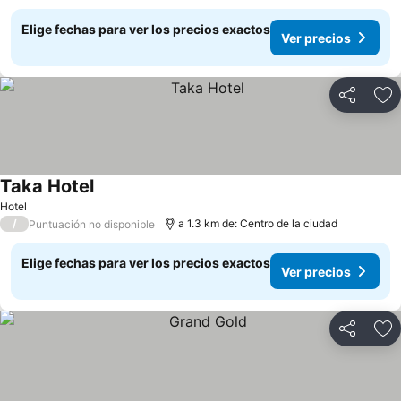
Elige fechas para ver los precios exactos
Ver precios
Compartir
Ag
Taka Hotel
Hotel
/
a 1.3 km de: Centro de la ciudad
Puntuación no disponible
Elige fechas para ver los precios exactos
Ver precios
Compartir
Ag