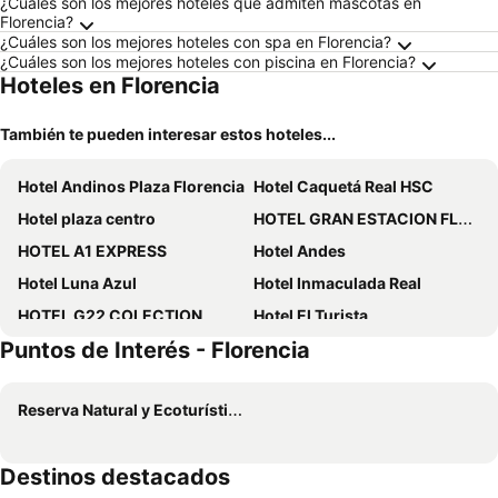
¿Cuáles son los mejores hoteles que admiten mascotas en
Florencia?
¿Cuáles son los mejores hoteles con spa en Florencia?
¿Cuáles son los mejores hoteles con piscina en Florencia?
Hoteles en Florencia
También te pueden interesar estos hoteles...
Hotel Andinos Plaza Florencia
Hotel Caquetá Real HSC
Hotel plaza centro
HOTEL GRAN ESTACION FLORENCIa
HOTEL A1 EXPRESS
Hotel Andes
Hotel Luna Azul
Hotel Inmaculada Real
HOTEL G22 COLECTION
Hotel El Turista
Puntos de Interés - Florencia
Hotel Boutique Campestre
Hotel Kamani Florencia
Hotel plaza centro la 16
Royal Plaza
Reserva Natural y Ecoturística Las Dalias
Kamani
Campestre Las Garzas
Maria Alejandra
Taka Hotel
Destinos destacados
Sachiel Boutique
Grand Gold