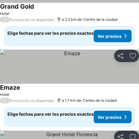
Grand Gold
Hotel
/
a 2.2 km de: Centro de la ciudad
Puntuación no disponible
Elige fechas para ver los precios exactos
Ver precios
Compartir
Ag
Emaze
Hotel
/
a 1.7 km de: Centro de la ciudad
Puntuación no disponible
Elige fechas para ver los precios exactos
Ver precios