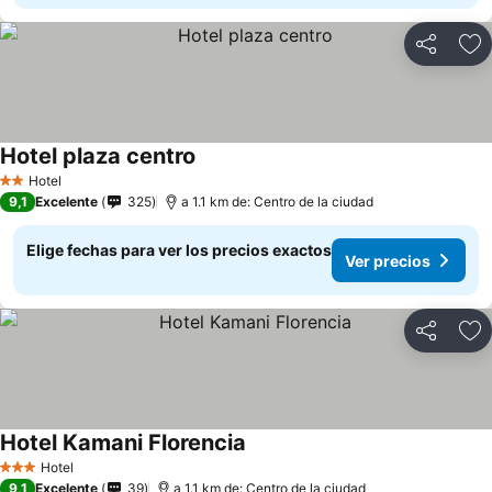
Compartir
Ag
Hotel plaza centro
Hotel
2 Estrellas
9,1
Excelente
325
a 1.1 km de: Centro de la ciudad
Elige fechas para ver los precios exactos
Ver precios
Compartir
Ag
Hotel Kamani Florencia
Hotel
3 Estrellas
9,1
Excelente
39
a 1.1 km de: Centro de la ciudad