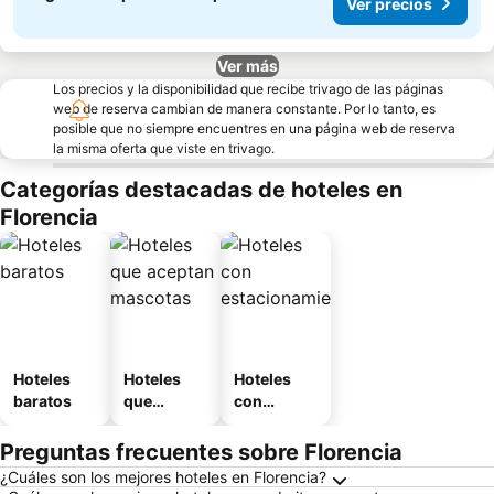
Ver precios
Ver más
Los precios y la disponibilidad que recibe trivago de las páginas
web de reserva cambian de manera constante. Por lo tanto, es
posible que no siempre encuentres en una página web de reserva
la misma oferta que viste en trivago.
Categorías destacadas de hoteles en
Florencia
Hoteles
Hoteles
Hoteles
baratos
que
con
aceptan
estaciona
mascotas
miento
Preguntas frecuentes sobre Florencia
¿Cuáles son los mejores hoteles en Florencia?