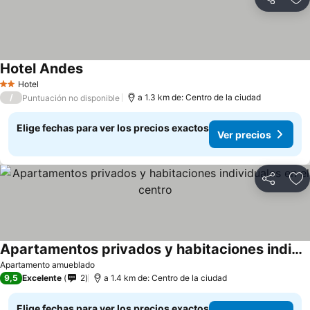
Compartir
Ag
Hotel Andes
Hotel
2 Estrellas
/
a 1.3 km de: Centro de la ciudad
Puntuación no disponible
Elige fechas para ver los precios exactos
Ver precios
Compartir
Ag
Apartamentos privados y habitaciones individuales en el centro
Apartamento amueblado
9,5
Excelente
2
a 1.4 km de: Centro de la ciudad
Elige fechas para ver los precios exactos