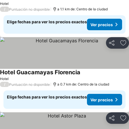
Hotel
/
a 1.1 km de: Centro de la ciudad
Puntuación no disponible
Elige fechas para ver los precios exactos
Ver precios
Compartir
Ag
Hotel Guacamayas Florencia
Hotel
/
a 0.7 km de: Centro de la ciudad
Puntuación no disponible
Elige fechas para ver los precios exactos
Ver precios
Compartir
Ag