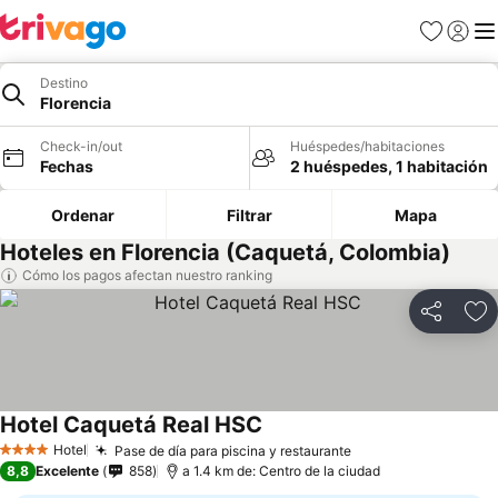
Favoritos
Iniciar 
Me
Destino
Florencia
Check-in/out
Huéspedes/habitaciones
Fechas
2 huéspedes, 1 habitación
Ordenar
Filtrar
Mapa
Hoteles en Florencia (Caquetá, Colombia)
Cómo los pagos afectan nuestro ranking
Compartir
Ag
Hotel Caquetá Real HSC
Hotel
Pase de día para piscina y restaurante
4 Estrellas
8,8
Excelente
858
a 1.4 km de: Centro de la ciudad