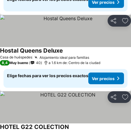
Ver precios
Compartir
Ag
Hostal Queens Deluxe
Casa de huéspedes
Alojamiento ideal para familias
8,4
Muy bueno
40
a 1.6 km de: Centro de la ciudad
Elige fechas para ver los precios exactos
Ver precios
Compartir
Ag
HOTEL G22 COLECTION