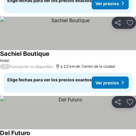
Elige fechas para ver los precios exactos
Ver precios
Compartir
Ag
Sachiel Boutique
Hotel
/
a 2.2 km de: Centro de la ciudad
Puntuación no disponible
Elige fechas para ver los precios exactos
Ver precios
Compartir
Ag
Del Futuro