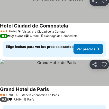
Compartir
Ag
Hotel Ciudad de Compostela
Ver precios
Hotel
Vistas a la Ciudad de la Cultura
Ver precios
3 Estrellas
8,1
Muy bueno
4.698
Santiago de Compostela
Elige fechas para ver los precios exactos
Ver precios
Compartir
Ag
Grand Hotel de Paris
Ver precios
Hotel
Estancia económica en París
Ver precios
2 Estrellas
6,1
7.149
París