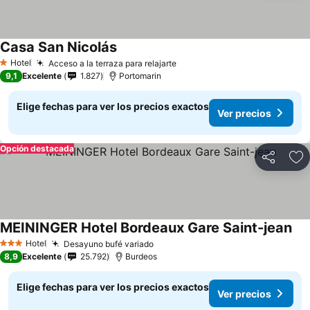
Casa San Nicolás
Ver precios
Hotel
Acceso a la terraza para relajarte
Ver precios
1 Estrellas
9,1
Excelente
1.827
Portomarin
Elige fechas para ver los precios exactos
Ver precios
Opción destacada
Compartir
Ag
MEININGER Hotel Bordeaux Gare Saint-jean
Ver
Hotel
Desayuno bufé variado
Ver precios
3 Estrellas
8,9
Excelente
25.792
Burdeos
Elige fechas para ver los precios exactos
Ver precios