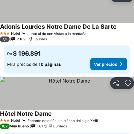
Adonis Lourdes Notre Dame De La Sarte
Ver pre
Hotel
Junto al río con vistas a la montaña
Ver precios
3 Estrellas
7,3
2.169
Lourdes
$ 196.891
De
Mira precios de
10 páginas
Ver precios
Compartir
Ag
Hôtel Notre Dame
Ver precios
Hotel
Encanto de edificio histórico del siglo XVIII
Ver precios
3 Estrellas
8,2
Muy bueno
1.817
Burdeos