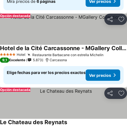
Mira precios de
6 páginas
Ver precios
Opción destacada
Compartir
Ag
Hotel de la Cité Carcassonne - MGallery Collection
Ver precios
Hotel
Restaurante Barbacane con estrella Michelin
Ver precio
5 Estrellas
9,1
Excelente
5.873
Carcasona
Elige fechas para ver los precios exactos
Ver precios
Opción destacada
Compartir
Ag
Le Chateau des Reynats
Ver precios