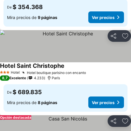
$ 354.368
De
Mira precios de
9 páginas
Ver precios
Compartir
Ag
Hotel Saint Christophe
Ver precios
Hotel
Hotel boutique parisino con encanto
Ver precios
3 Estrellas
8,7
Excelente
4.233
París
$ 689.835
De
Mira precios de
8 páginas
Ver precios
Opción destacada
Compartir
Ag