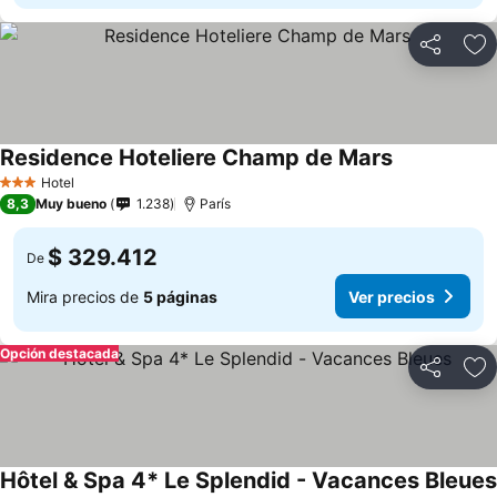
Compartir
Ag
Residence Hoteliere Champ de Mars
Ver precios
Hotel
3 Estrellas
8,3
Muy bueno
1.238
París
$ 329.412
De
Mira precios de
5 páginas
Ver precios
Opción destacada
Compartir
Ag
Hôtel & Spa 4* Le Splendid - Vacances Bleues