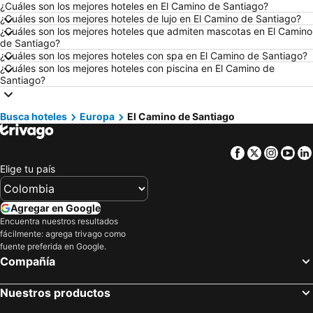
¿Cuáles son los mejores hoteles en El Camino de Santiago?
Hoteles en Pereira
Hoteles en Orlando
¿Cuáles son los mejores hoteles de lujo en El Camino de Santiago?
¿Cuáles son los mejores hoteles que admiten mascotas en El Camino
Hoteles en Villavicencio
Hoteles en Río de Janeiro
de Santiago?
Hoteles en Girardot
Hoteles en Panamá
¿Cuáles son los mejores hoteles con spa en El Camino de Santiago?
¿Cuáles son los mejores hoteles con piscina en El Camino de
Hoteles en Santiago de Chile
Hoteles en Madrid
Santiago?
Hoteles en Los Cabos
Hoteles en Colombia
Hoteles en Isla Margarita
Hoteles en Riviera Maya
Busca hoteles
Europa
El Camino de Santiago
Hoteles en Risaralda
Hoteles en EE. UU.
Facebook
Twitter
Insta
Yo
Hoteles en Quindío
Hoteles en Argentina
Elige tu país
Hoteles en Jamaica
Hoteles en Amazonas
Hoteles en Bahamas
Hoteles en España
Agregar en Google
Hoteles en Florida
Hoteles en Eje Cafetero
Encuentra nuestros resultados
fácilmente: agrega trivago como
Hoteles en Portugal
fuente preferida en Google.
Compañía
Nuestros productos