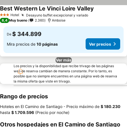
Best Western Le Vinci Loire Valley
Ver precios
Hotel
Desayuno buffet excepcional y variado
Ver precios
3 Estrellas
8,4
Muy bueno
2.360
Amboise
$ 344.899
De
Mira precios de
10 páginas
Ver precios
Ver más
Los precios y la disponibilidad que recibe trivago de las páginas
web de reserva cambian de manera constante. Por lo tanto, es
posible que no siempre encuentres en una página web de reserva
la misma oferta que viste en trivago.
Rango de precios
Hoteles en El Camino de Santiago -
Precio máximo
de
‎$ 180.230
hasta
‎$ 1.709.596
(Precio por noche)
Otros hospedajes en El Camino de Santiago