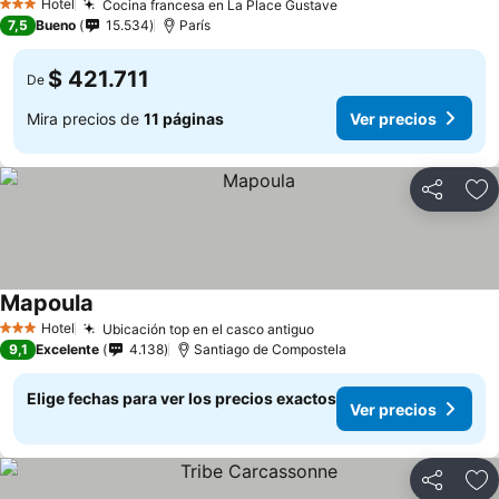
Hotel
Cocina francesa en La Place Gustave
Ver precios
3 Estrellas
7,5
Bueno
15.534
París
$ 421.711
De
Mira precios de
11 páginas
Ver precios
Compartir
Ag
Mapoula
Ver precios
Hotel
Ubicación top en el casco antiguo
Ver precios
3 Estrellas
9,1
Excelente
4.138
Santiago de Compostela
Elige fechas para ver los precios exactos
Ver precios
Compartir
Ag