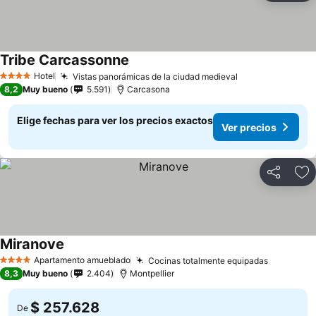
Tribe Carcassonne
Ver precios
Hotel
Vistas panorámicas de la ciudad medieval
Ver precios
4 Estrellas
8,2
Muy bueno
5.591
Carcasona
Elige fechas para ver los precios exactos
Ver precios
Compartir
Ag
Miranove
Ver precios
Apartamento amueblado
Cocinas totalmente equipadas
Ver prec
4 Estrellas
8,3
Muy bueno
2.404
Montpellier
$ 257.628
De