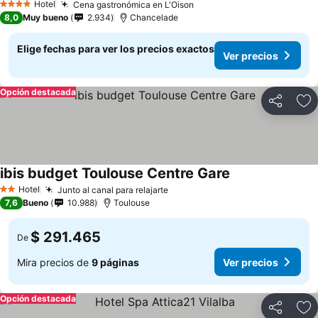
Hotel
Cena gastronómica en L'Oison
Ver precios
4 Estrellas
8,0
Muy bueno
2.934
Chancelade
Elige fechas para ver los precios exactos
Ver precios
Opción destacada
Compartir
Ag
ibis budget Toulouse Centre Gare
Ver precios
Hotel
Junto al canal para relajarte
Ver precios
2 Estrellas
7,6
Bueno
10.988
Toulouse
$ 291.465
De
Mira precios de
9 páginas
Ver precios
Opción destacada
Compartir
Ag