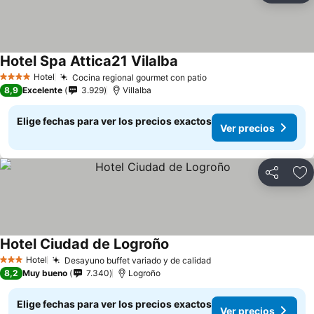
Hotel Spa Attica21 Vilalba
Ver precios
Hotel
Cocina regional gourmet con patio
Ver precios
4 Estrellas
8,9
Excelente
3.929
Villalba
Elige fechas para ver los precios exactos
Ver precios
Compartir
Ag
Hotel Ciudad de Logroño
Ver precios
Hotel
Desayuno buffet variado y de calidad
Ver precios
3 Estrellas
8,2
Muy bueno
7.340
Logroño
Elige fechas para ver los precios exactos
Ver precios