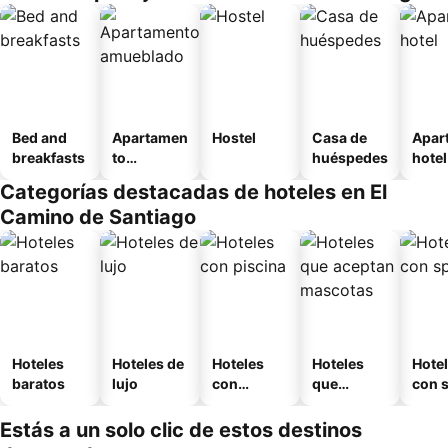
Bed and
Apartamen
Hostel
Casa de
Apar
breakfasts
to
huéspedes
hotel
amueblad
Categorías destacadas de hoteles en El
o
Camino de Santiago
Hoteles
Hoteles de
Hoteles
Hoteles
Hote
baratos
lujo
con
que
con 
piscina
aceptan
mascotas
Estás a un solo clic de estos destinos