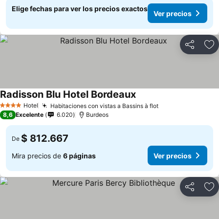
Elige fechas para ver los precios exactos
Ver precios
Compartir
Ag
Radisson Blu Hotel Bordeaux
Ver precios
Hotel
Habitaciones con vistas a Bassins à flot
Ver precios
4 Estrellas
8,6
Excelente
6.020
Burdeos
$ 812.667
De
Mira precios de
6 páginas
Ver precios
Compartir
Ag