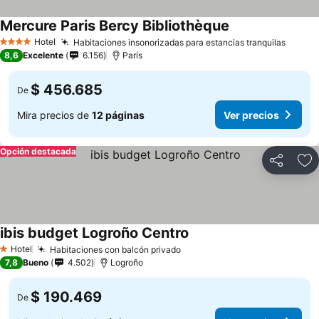
Mercure Paris Bercy Bibliothèque
Ver precios
Hotel
Habitaciones insonorizadas para estancias tranquilas
Ver pr
4 Estrellas
8,6
Excelente
6.156
París
$ 456.685
De
Mira precios de
12 páginas
Ver precios
Opción destacada
Compartir
Ag
ibis budget Logroño Centro
Ver precios
Hotel
Habitaciones con balcón privado
Ver precios
1 Estrellas
7,8
Bueno
4.502
Logroño
$ 190.469
De