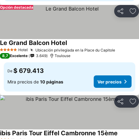
Opción destacada
Compartir
Ag
Le Grand Balcon Hotel
Ver precios
Hotel
Ubicación privilegiada en la Place du Capitole
Ver preci
5 Estrellas
8,7
Excelente
3.649
Toulouse
$ 679.413
De
Mira precios de
10 páginas
Ver precios
Compartir
Ag
ibis Paris Tour Eiffel Cambronne 15ème
Ver prec