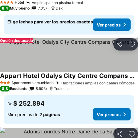
Hotel
Amplio spa con piscina termal
Ver precios
4 Estrellas
8,4
Muy bueno
7.057
Dax
Elige fechas para ver los precios exactos
Ver precios
Opción destacada
Compartir
Ag
Appart Hotel Odalys City Centre Compans Caffarelli
Ver precios
Apartamento amueblado
Habitaciones amplias con camas cómodas
V
3 Estrellas
8,8
Excelente
8.506
Toulouse
$ 252.894
De
Mira precios de
7 páginas
Ver precios
Compartir
Ag