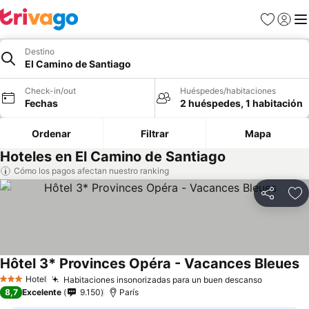
Favoritos
Iniciar 
Me
Destino
El Camino de Santiago
Check-in/out
Huéspedes/habitaciones
Fechas
2 huéspedes, 1 habitación
Ordenar
Filtrar
Mapa
Hoteles en El Camino de Santiago
Cómo los pagos afectan nuestro ranking
Compartir
Ag
Hôtel 3* Provinces Opéra - Vacances Bleues
V
Hotel
Habitaciones insonorizadas para un buen descanso
Ver prec
3 Estrellas
8,7
Excelente
9.150
París