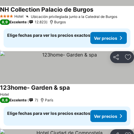
NH Collection Palacio de Burgos
Ver precios
Hotel
Ubicación privilegiada junto a la Catedral de Burgos
Ver pre
4 Estrellas
8,9
Excelente
12.823
Burgos
Elige fechas para ver los precios exactos
Ver precios
Compartir
Ag
123home- Garden & spa
Ver precios
Hotel
8,8
Excelente
7
París
Elige fechas para ver los precios exactos
Ver precios