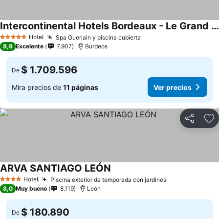
Intercontinental Hotels Bordeaux - Le Grand Hotel By Ihg
Ver precios
Hotel
Spa Guerlain y piscina cubierta
Ver precios
5 Estrellas
8,9
Excelente
7.907
Burdeos
$ 1.709.596
De
Mira precios de
11 páginas
Ver precios
Compartir
Ag
ARVA SANTIAGO LEÓN
Ver precios
Hotel
Piscina exterior de temporada con jardines
Ver precios
4 Estrellas
8,0
Muy bueno
8.119
León
$ 180.890
De