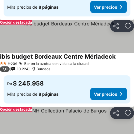
Mira precios de
8 páginas
Ver precios
Opción destacada
Compartir
Ag
ibis budget Bordeaux Centre Mériadeck
Ver pre
Hotel
Bar en la azotea con vistas a la ciudad
Ver precios
2 Estrellas
7,0
10.224
Burdeos
$ 245.958
De
Mira precios de
8 páginas
Ver precios
Opción destacada
Compartir
Ag