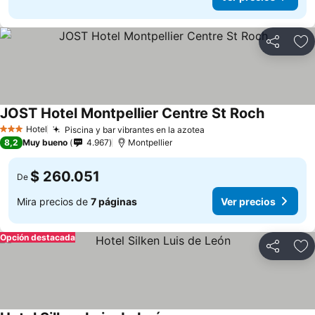
Compartir
Ag
JOST Hotel Montpellier Centre St Roch
Ver preci
Hotel
Piscina y bar vibrantes en la azotea
Ver precios
3 Estrellas
8,2
Muy bueno
4.967
Montpellier
$ 260.051
De
Mira precios de
7 páginas
Ver precios
Opción destacada
Compartir
Ag