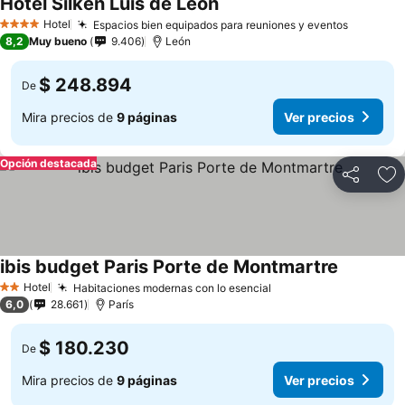
Hotel Silken Luis de León
Ver precios
Hotel
Espacios bien equipados para reuniones y eventos
Ver prec
4 Estrellas
8,2
Muy bueno
9.406
León
$ 248.894
De
Mira precios de
9 páginas
Ver precios
Opción destacada
Compartir
Ag
ibis budget Paris Porte de Montmartre
Ver preci
Hotel
Habitaciones modernas con lo esencial
Ver precios
2 Estrellas
6,0
28.661
París
$ 180.230
De
Mira precios de
9 páginas
Ver precios