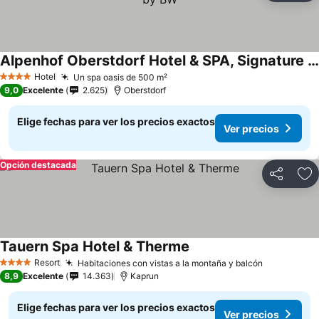
Alpenhof Oberstdorf Hotel & SPA, Signature Collection by BW
Hotel
Un spa oasis de 500 m²
4 Estrellas
9,0
Excelente
2.625
Oberstdorf
Elige fechas para ver los precios exactos
Ver precios
Opción destacada
Compartir
Ag
Tauern Spa Hotel & Therme
Resort
Habitaciones con vistas a la montaña y balcón
4 Estrellas
8,9
Excelente
14.363
Kaprun
Elige fechas para ver los precios exactos
Ver precios