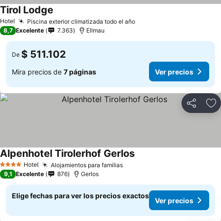
Tirol Lodge
Hotel
Piscina exterior climatizada todo el año
8,7
Excelente
7.363
Ellmau
$ 511.102
De
Mira precios de
7 páginas
Ver precios
Compartir
Ag
Alpenhotel Tirolerhof Gerlos
Hotel
Alojamientos para familias
4 Estrellas
9,1
Excelente
876
Gerlos
Elige fechas para ver los precios exactos
Ver precios