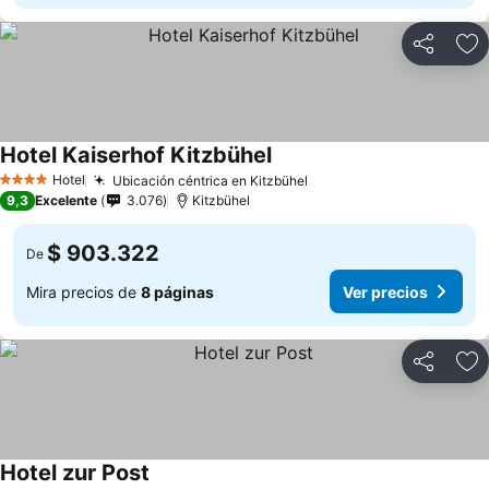
Compartir
Ag
Hotel Kaiserhof Kitzbühel
Hotel
Ubicación céntrica en Kitzbühel
4 Estrellas
9,3
Excelente
3.076
Kitzbühel
$ 903.322
De
Mira precios de
8 páginas
Ver precios
Compartir
Ag
Hotel zur Post