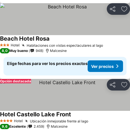
Compartir
Ag
Beach Hotel Rosa
Hotel
Habitaciones con vistas espectaculares al lago
3 Estrellas
8,0
Muy bueno
948
Malcesine
Elige fechas para ver los precios exactos
Ver precios
Opción destacada
Compartir
Ag
Hotel Castello Lake Front
Hotel
Ubicación inmejorable frente al lago
4 Estrellas
9,6
Excelente
2.459
Malcesine