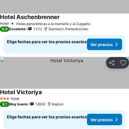
Hotel Aschenbrenner
Hotel
Vistas panorámicas a la montaña y al Zugspitz
9,0
Excelente
1.111
Garmisch-Partenkirchen
Elige fechas para ver los precios exactos
Ver precios
Compartir
Ag
Hotel Victoriya
Hotel
3 Estrellas
8,1
Muy bueno
1.824
Kaprun
Elige fechas para ver los precios exactos
Ver precios