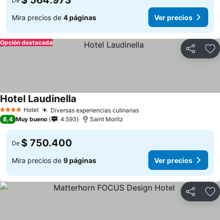
$ 564.973
De
Mira precios de
4 páginas
Ver precios
Opción destacada
Compartir
Ag
Hotel Laudinella
Hotel
Diversas experiencias culinarias
4 Estrellas
8,4
Muy bueno
4.593
Saint Moritz
$ 750.400
De
Mira precios de
9 páginas
Ver precios
Compartir
Ag