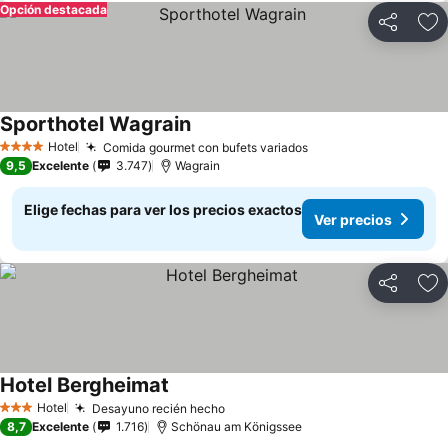
Opción destacada
Compartir
Ag
Sporthotel Wagrain
Hotel
Comida gourmet con bufets variados
4 Estrellas
9,5
Excelente
3.747
Wagrain
Elige fechas para ver los precios exactos
Ver precios
Compartir
Ag
Hotel Bergheimat
Hotel
Desayuno recién hecho
3 Estrellas
8,7
Excelente
1.716
Schönau am Königssee