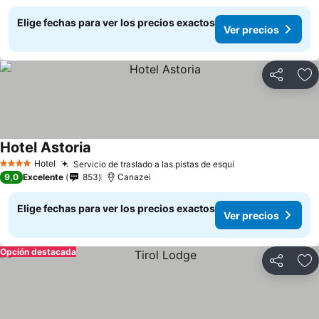
Elige fechas para ver los precios exactos
Ver precios
Compartir
Ag
Hotel Astoria
Hotel
Servicio de traslado a las pistas de esquí
4 Estrellas
9,0
Excelente
853
Canazei
Elige fechas para ver los precios exactos
Ver precios
Opción destacada
Compartir
Ag