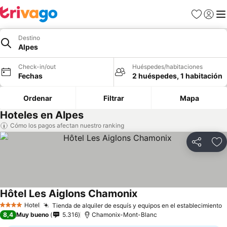
Favoritos
Iniciar 
Me
Destino
Alpes
Check-in/out
Huéspedes/habitaciones
Fechas
2 huéspedes, 1 habitación
Ordenar
Filtrar
Mapa
Hoteles en Alpes
Cómo los pagos afectan nuestro ranking
Compartir
Ag
Hôtel Les Aiglons Chamonix
Hotel
Tienda de alquiler de esquís y equipos en el establecimiento
4 Estrellas
8,4
Muy bueno
5.316
Chamonix-Mont-Blanc