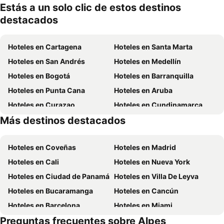
mascotas
Estás a un solo clic de estos destinos
destacados
Hoteles en Cartagena
Hoteles en Santa Marta
Hoteles en San Andrés
Hoteles en Medellín
Hoteles en Bogotá
Hoteles en Barranquilla
Hoteles en Punta Cana
Hoteles en Aruba
Hoteles en Curazao
Hoteles en Cundinamarca
Más destinos destacados
Hoteles en San Andrés, Providencia and Santa Catalina
Hoteles en Panamá
Hoteles en Coveñas
Hoteles en Madrid
Hoteles en Cali
Hoteles en Nueva York
Hoteles en Ciudad de Panamá
Hoteles en Villa De Leyva
Hoteles en Bucaramanga
Hoteles en Cancún
Hoteles en Barcelona
Hoteles en Miami
Preguntas frecuentes sobre Alpes
Hoteles en Melgar
Hoteles en París