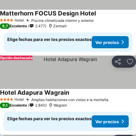
Matterhorn FOCUS Design Hotel
Hotel
Piscina climatizada interior y exterior
4 Estrellas
9,7
Excelente
2.477
Zermatt
Elige fechas para ver los precios exactos
Ver precios
Opción destacada
Compartir
Ag
Hotel Adapura Wagrain
Hotel
Amplias habitaciones con vistas a la montaña.
4 Estrellas
9,1
Excelente
2.840
Wagrain
Elige fechas para ver los precios exactos
Ver precios