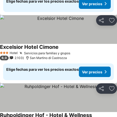
Elige fechas para ver los precios exactos
Ver precios
Compartir
Ag
Excelsior Hotel Cimone
Hotel
Servicios para familias y grupos
3 Estrellas
6,0
2.103
San Martino di Castrozza
Elige fechas para ver los precios exactos
Ver precios
Compartir
Ag
Ruhpoldinger Hof - Hotel & Wellness