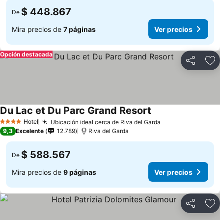
$ 448.867
De
Mira precios de
7 páginas
Ver precios
Opción destacada
Compartir
Ag
Du Lac et Du Parc Grand Resort
Hotel
Ubicación ideal cerca de Riva del Garda
4 Estrellas
9,3
Excelente
12.789
Riva del Garda
$ 588.567
De
Mira precios de
9 páginas
Ver precios
Compartir
Ag