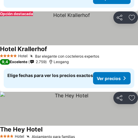
Opción destacada
Compartir
Ag
Hotel Krallerhof
Hotel
Bar elegante con cocteleros expertos
5 Estrellas
9,4
Excelente
2.759
Leogang
Elige fechas para ver los precios exactos
Ver precios
Compartir
Ag
The Hey Hotel
Hotel
Alojamiento para familias