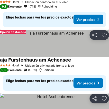
Hotel
Ubicación céntrica en el pueblo
4 Estrellas
9,1
Excelente
1.718
Ruhpolding
Elige fechas para ver los precios exactos
Ver precios
Opción destacada
Compartir
Ag
aja Fürstenhaus am Achensee
Hotel
Ubicación privilegiada frente al lago
4 Estrellas
9,0
Excelente
8.359
Pertisau
Elige fechas para ver los precios exactos
Ver precios
Compartir
Ag