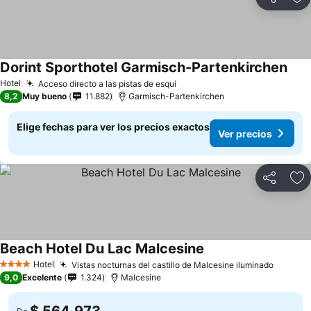
Compartir
Ag
Dorint Sporthotel Garmisch-Partenkirchen
Hotel
Acceso directo a las pistas de esquí
8,2
Muy bueno
11.882
Garmisch-Partenkirchen
Elige fechas para ver los precios exactos
Ver precios
Compartir
Ag
Beach Hotel Du Lac Malcesine
Hotel
Vistas nocturnas del castillo de Malcesine iluminado
4 Estrellas
9,0
Excelente
1.324
Malcesine