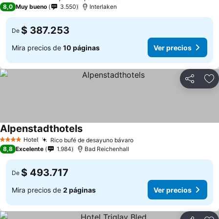
4 Estrellas
8,0
Muy bueno
3.550
Interlaken
$ 387.253
De
Mira precios de
10 páginas
Ver precios
Compartir
Ag
Alpenstadthotels
Hotel
Rico bufé de desayuno bávaro
4 Estrellas
8,8
Excelente
1.984
Bad Reichenhall
$ 493.717
De
Mira precios de
2 páginas
Ver precios