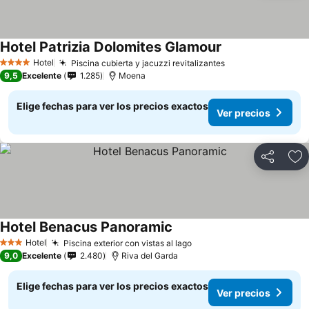
Hotel Patrizia Dolomites Glamour
Hotel
Piscina cubierta y jacuzzi revitalizantes
4 Estrellas
9,5
Excelente
1.285
Moena
Elige fechas para ver los precios exactos
Ver precios
Compartir
Ag
Hotel Benacus Panoramic
Hotel
Piscina exterior con vistas al lago
3 Estrellas
9,0
Excelente
2.480
Riva del Garda
Elige fechas para ver los precios exactos
Ver precios