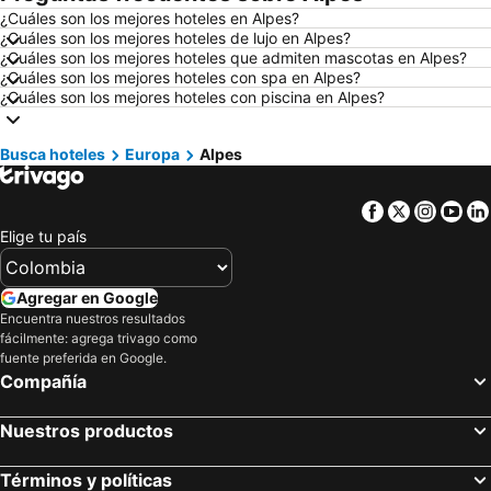
¿Cuáles son los mejores hoteles en Alpes?
Hoteles en Ciudad de México
Hoteles en Villavicencio
¿Cuáles son los mejores hoteles de lujo en Alpes?
Hoteles en Roma
Hoteles en Orlando
¿Cuáles son los mejores hoteles que admiten mascotas en Alpes?
¿Cuáles son los mejores hoteles con spa en Alpes?
Hoteles en Villeta
Hoteles en Girardot
¿Cuáles son los mejores hoteles con piscina en Alpes?
Hoteles en Pereira
Hoteles en República Dominicana
Hoteles en Santiago de Chile
Hoteles en Madrid
Busca hoteles
Europa
Alpes
Hoteles en Jamaica
Hoteles en Colombia
Facebook
Twitter
Insta
Yo
Hoteles en Eje Cafetero
Hoteles en La Guajira
Elige tu país
Hoteles en Islandia
Hoteles en Quindío
Hoteles en Risaralda
Hoteles en Isla Margarita
Agregar en Google
Hoteles en Fuerteventura
Hoteles en Chamonix Mont-Blanc
Encuentra nuestros resultados
fácilmente: agrega trivago como
Hoteles en Boyacá
Hoteles en Capadocia
fuente preferida en Google.
Hoteles en Amazonas
Hoteles en Los Cabos
Compañía
Nuestros productos
Términos y políticas