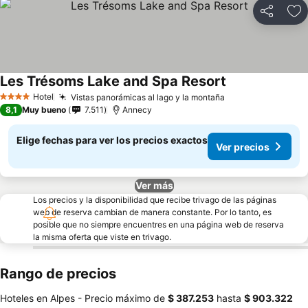
Compartir
Ag
Les Trésoms Lake and Spa Resort
Hotel
Vistas panorámicas al lago y la montaña
4 Estrellas
8,1
Muy bueno
7.511
Annecy
Elige fechas para ver los precios exactos
Ver precios
Ver más
Los precios y la disponibilidad que recibe trivago de las páginas
web de reserva cambian de manera constante. Por lo tanto, es
posible que no siempre encuentres en una página web de reserva
la misma oferta que viste en trivago.
Rango de precios
Hoteles en Alpes -
Precio máximo
de
‎$ 387.253
hasta
‎$ 903.322