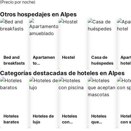
(Precio por noche)
Otros hospedajes en Alpes
Bed and
Apartamen
Hostel
Casa de
Apar
breakfasts
to
huéspedes
hotel
amueblad
Categorías destacadas de hoteles en Alpes
o
Hoteles
Hoteles de
Hoteles
Hoteles
Hote
baratos
lujo
con
que
con 
piscina
aceptan