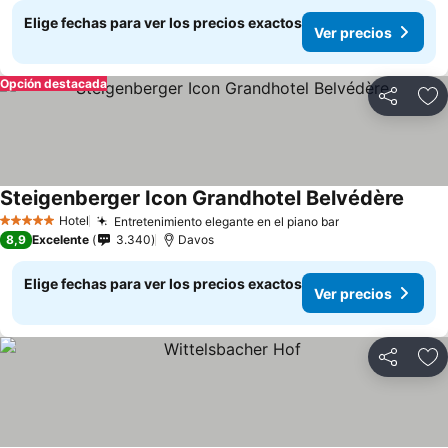
Elige fechas para ver los precios exactos
Ver precios
Opción destacada
Compartir
Ag
Steigenberger Icon Grandhotel Belvédère
Hotel
Entretenimiento elegante en el piano bar
5 Estrellas
8,9
Excelente
3.340
Davos
Elige fechas para ver los precios exactos
Ver precios
Compartir
Ag