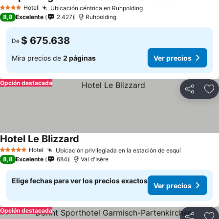
Hotel
Ubicación céntrica en Ruhpolding
4 Estrellas
8,8
Excelente
2.427
Ruhpolding
$ 675.638
De
Mira precios de
2 páginas
Ver precios
Opción destacada
Compartir
Ag
Hotel Le Blizzard
Hotel
Ubicación privilegiada en la estación de esquí
5 Estrellas
8,8
Excelente
684
Val d'Isère
Elige fechas para ver los precios exactos
Ver precios
Opción destacada