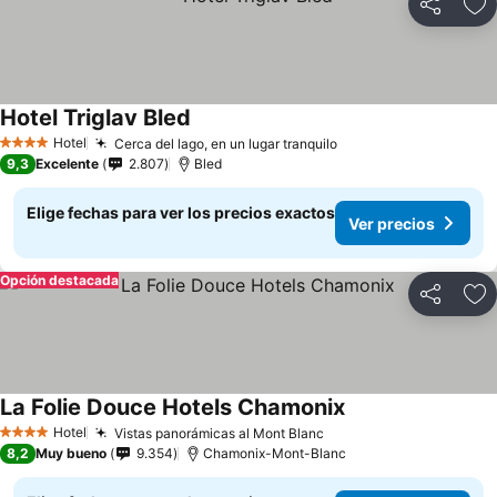
Compartir
Ag
Hotel Triglav Bled
Hotel
Cerca del lago, en un lugar tranquilo
4 Estrellas
9,3
Excelente
2.807
Bled
Elige fechas para ver los precios exactos
Ver precios
Opción destacada
Compartir
Ag
La Folie Douce Hotels Chamonix
Hotel
Vistas panorámicas al Mont Blanc
4 Estrellas
8,2
Muy bueno
9.354
Chamonix-Mont-Blanc