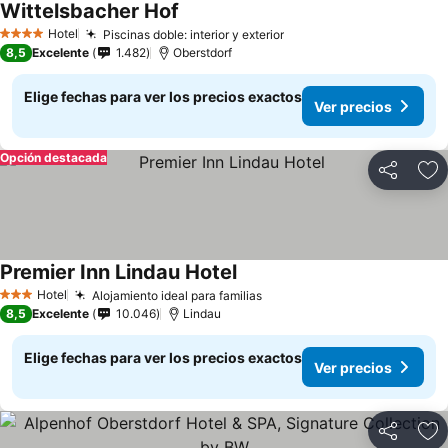
Wittelsbacher Hof
Hotel
Piscinas doble: interior y exterior
4 Estrellas
8,5
Excelente
1.482
Oberstdorf
Elige fechas para ver los precios exactos
Ver precios
Opción destacada
Compartir
Ag
Premier Inn Lindau Hotel
Hotel
Alojamiento ideal para familias
3 Estrellas
8,5
Excelente
10.046
Lindau
Elige fechas para ver los precios exactos
Ver precios
Compartir
Ag