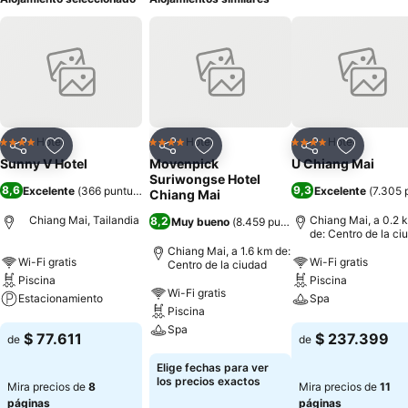
Hotel
Hotel
Hotel
4 Estrellas
4 Estrellas
4 Estrellas
Compartir
Agregar a favoritos
Compartir
Agregar a favoritos
Compartir
Agregar 
Sunny V Hotel
Movenpick
U Chiang Mai
Suriwongse Hotel
8,6
9,3
Excelente
(
366 puntuaciones
)
Excelente
(
7.305 
Chiang Mai
Chiang Mai, Tailandia
Chiang Mai, a 0.2 
8,2
Muy bueno
(
8.459 puntuaciones
)
de: Centro de la ci
Chiang Mai, a 1.6 km de:
Wi-Fi gratis
Wi-Fi gratis
Centro de la ciudad
Piscina
Piscina
Wi-Fi gratis
Estacionamiento
Spa
Piscina
Spa
Ver precios
Ver precios
$ 77.611
$ 237.399
de
de
Ver precios
Elige fechas para ver
los precios exactos
Mira precios de
8
Mira precios de
11
páginas
páginas