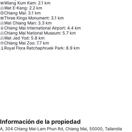
Wiang Kum Kam
:
2.1
km
Wat E-Kang
:
2.2
km
Chiang Mai
:
3.1
km
Three Kings Monument
:
3.1
km
Wat Chiang Man
:
3.3
km
Chiang Mai International Airport
:
4.4
km
Chiang Mai National Museum
:
5.7
km
Wat Jed Yod
:
5.8
km
Chiang Mai Zoo
:
7.7
km
Royal Flora Ratchaphruek Park
:
8.9
km
Información de la propiedad
Ampliar mapa
A, 304 Chiang Mai-Lam Phun Rd, Chiang Mai, 50000, Tailandia