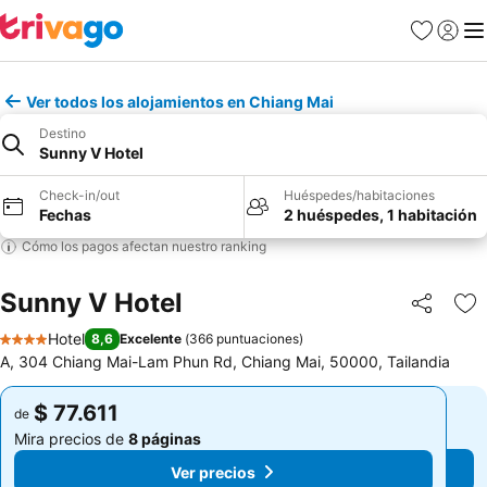
Favoritos
Iniciar 
Me
Ver todos los alojamientos en Chiang Mai
Destino
Sunny V Hotel
Check-in/out
Huéspedes/habitaciones
Fechas
2 huéspedes, 1 habitación
Cómo los pagos afectan nuestro ranking
Sunny V Hotel
Compartir
Ag
Hotel
8,6
Excelente
(
366 puntuaciones
)
4 Estrellas
A, 304 Chiang Mai-Lam Phun Rd, Chiang Mai, 50000, Tailandia
$ 77.611
$ 77.611
de
de
Mira precios de
8 páginas
Mira precios de
8 páginas
Ver precios
Ver precios