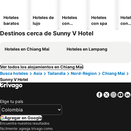
Hoteles
Hoteles de
Hoteles
Hoteles
Hote
baratos
lujo
con
con spa
con
piscina
esta
Destinos cerca de Sunny V Hotel
mien
Hoteles en Chiang Mai
Hoteles en Lampang
Ver todos los alojamientos en Chiang Mai
Busca hoteles
Asia
Tailandia
Nord-Region
Chiang Mai
Sunny V Hotel
Facebook
Twitter
Insta
Yo
Elige tu país
Agregar en Google
Encuentra nuestros resultados
fácilmente: agrega trivago como