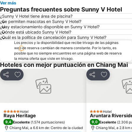
Ver más
Preguntas frecuentes sobre Sunny V Hotel
¿Sunny V Hotel tiene área de piscina?
¿Se permiten mascotas en Sunny V Hotel?
¿Hay estacionamiento disponible en Sunny V Hotel?
¿Dónde está ubicado Sunny V Hotel?
¿Cuál es la política de cancelación para Sunny V Hotel?
Los precios y la disponibilidad que recibe trivago de las páginas
web de reserva cambian de manera constante. Por lo tanto, es
posible que no siempre encuentres en una página web de reserva
la misma oferta que viste en trivago.
Hoteles con mejor puntuación en Chiang Mai
Compartir
Agregar a favoritos
Compartir
Agregar a fa
Hotel
Hotel
5 Estrellas
4 Estrellas
Raya Heritage
Aruntara Riversid
9,4
9,0
Excelente
(
1.574 puntuaciones
)
Excelente
(
2.306 p
Chiang Mai, a 6.6 km de: Centro de la ciudad
Chiang Mai, a 2.8 km 