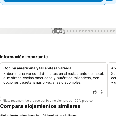
1 / 63
Información importante
Cocina americana y tailandesa variada
Ar
Saborea una variedad de platos en el restaurante del hotel,
Su
que ofrece cocina americana y auténtica tailandesa, con
co
opciones vegetarianas y veganas disponibles.
y 
Este resumen fue creado por IA y no siempre es 100% preciso.
Compara alojamientos similares
Alojamiento seleccionado
Alojamientos similares