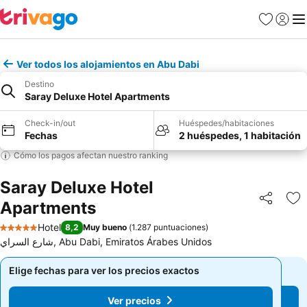
Favoritos
Iniciar 
Me
Ver todos los alojamientos en Abu Dabi
Destino
Saray Deluxe Hotel Apartments
Check-in/out
Huéspedes/habitaciones
Fechas
2 huéspedes, 1 habitación
Cómo los pagos afectan nuestro ranking
Saray Deluxe Hotel
Apartments
Compartir
Ag
Hotel
8,2
Muy bueno
(
1.287 puntuaciones
)
5 Estrellas
شارع السراي, Abu Dabi, Emiratos Árabes Unidos
Elige fechas para ver los precios exactos
Elige fechas para ver los precios exactos
Ver precios
Ver precios