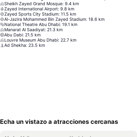
Sheikh Zayed Grand Mosque
:
9.4
km
Zayed International Airport
:
9.8
km
Zayed Sports City Stadium
:
11.5
km
Al-Jazira Mohammed Bin Zayed Stadium
:
18.6
km
National Theatre Abu Dhabi
:
19.1
km
Manarat Al Saadiyat
:
21.3
km
Abu Dabi
:
21.5
km
Louvre Museum Abu Dhabi
:
22.7
km
Ad Shekha
:
23.5
km
Echa un vistazo a atracciones cercanas
Ampliar mapa