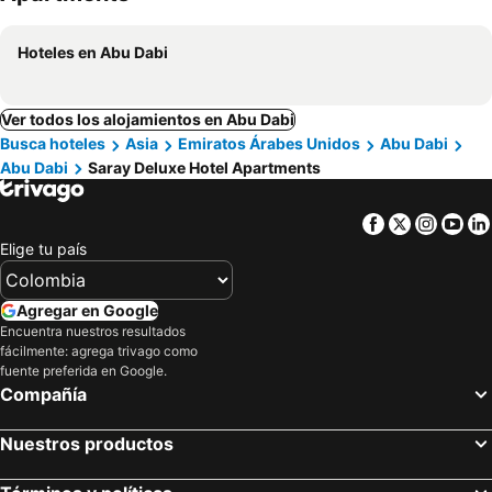
Hoteles en Abu Dabi
Ver todos los alojamientos en Abu Dabi
Busca hoteles
Asia
Emiratos Árabes Unidos
Abu Dabi
Abu Dabi
Saray Deluxe Hotel Apartments
Facebook
Twitter
Insta
Yo
Elige tu país
Agregar en Google
Encuentra nuestros resultados
fácilmente: agrega trivago como
fuente preferida en Google.
Compañía
Nuestros productos