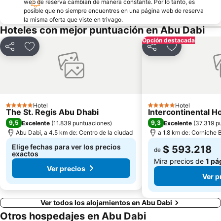
web de reserva cambian de manera constante. Por lo tanto, es
posible que no siempre encuentres en una página web de reserva
la misma oferta que viste en trivago.
Hoteles con mejor puntuación en Abu Dabi
Opción destacada
Compartir
Agregar a favoritos
Compartir
Agregar a fav
Hotel
Hotel
5 Estrellas
5 Estrellas
The St. Regis Abu Dhabi
Intercontinental H
9,5
9,3
Excelente
(
11.839 puntuaciones
)
Excelente
(
37.319 p
Abu Dabi, a 4.5 km de: Centro de la ciudad
a 1.8 km de: Corniche
Elige fechas para ver los precios
$ 593.218
de
exactos
Mira precios de
1 pá
Ver precios
Ver p
Ver todos los alojamientos en Abu Dabi
Otros hospedajes en Abu Dabi