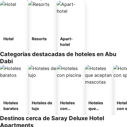
Hotel
Resorts
Apart-
hotel
Categorías destacadas de hoteles en Abu
Dabi
Hoteles
Hoteles de
Hoteles
Hoteles
Hote
baratos
lujo
con
que
con 
piscina
aceptan
Destinos cerca de Saray Deluxe Hotel
mascotas
Apartments