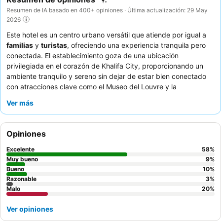
Resumen de IA basado en 400+ opiniones · Última actualización: 29 May
2026
Este hotel es un centro urbano versátil que atiende por igual a
familias
y
turistas
, ofreciendo una experiencia tranquila pero
conectada. El establecimiento goza de una ubicación
privilegiada en el corazón de Khalifa City, proporcionando un
ambiente tranquilo y sereno sin dejar de estar bien conectado
con atracciones clave como el Museo del Louvre y la
Universidad Zayed. Su característica más destacada es la
Ver más
disponibilidad de
habitaciones comunicadas
, que ofrecen
amplios alojamientos tipo apartamento con varios baños y
cocinas. Los huéspedes elogian constantemente al
personal,
Opiniones
amable y profesional
, y la encantadora cafetería es muy
recomendable por sus sabrosas ofertas. Para una estancia
Excelente
58
%
verdaderamente relajante, considere reservar una de las
Muy bueno
9
%
habitaciones tipo apartamento para disfrutar de un amplio
Bueno
10
%
Razonable
3
%
espacio y comodidad.
Malo
20
%
Ver opiniones