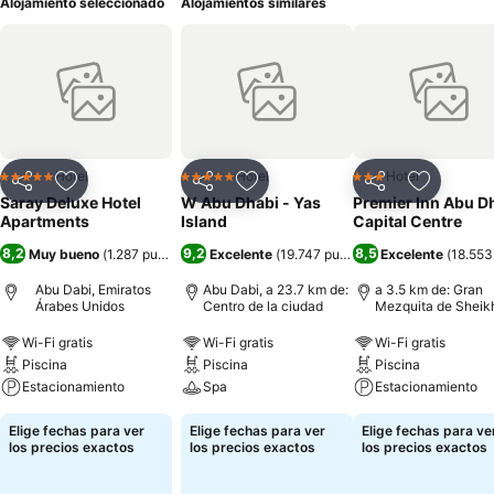
Alojamiento seleccionado
Alojamientos similares
Hotel
Hotel
Hotel
5 Estrellas
5 Estrellas
3 Estrellas
Compartir
Agregar a favoritos
Compartir
Agregar a favoritos
Compartir
Agregar 
Saray Deluxe Hotel
W Abu Dhabi - Yas
Premier Inn Abu D
Apartments
Island
Capital Centre
8,2
9,2
8,5
Muy bueno
(
1.287 puntuaciones
Excelente
)
(
19.747 puntuaciones
Excelente
)
(
18.553
Abu Dabi, Emiratos
Abu Dabi, a 23.7 km de:
a 3.5 km de: Gran
Árabes Unidos
Centro de la ciudad
Mezquita de Sheik
Zayed
Wi-Fi gratis
Wi-Fi gratis
Wi-Fi gratis
Piscina
Piscina
Piscina
Estacionamiento
Spa
Estacionamiento
Elige fechas para ver
Elige fechas para ver
Elige fechas para ve
los precios exactos
los precios exactos
los precios exactos