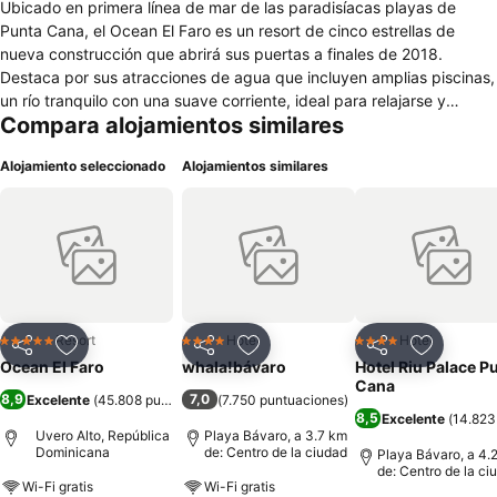
Ubicado en primera línea de mar de las paradisíacas playas de
Punta Cana, el Ocean El Faro es un resort de cinco estrellas de
nueva construcción que abrirá sus puertas a finales de 2018.
Destaca por sus atracciones de agua que incluyen amplias piscinas,
un río tranquilo con una suave corriente, ideal para relajarse y
Compara alojamientos similares
dejarse llevar, además de una zona familiar con un parque acuático.
El resort, situado en la zona de Uvero Alto, también cuenta con
Alojamiento seleccionado
Alojamientos similares
espectaculares habitaciones, una amplia gama de restaurantes
temáticos, un Despacio Spa Centre, el servicio Privilege, Exclusive
Rooms and Services y un completo programa de animación para
toda la familia. En mayo 2019 el hotel inaugurará una zona exclusiva
para adultos mayores de 18 años con servicios y propuestas de
ocio especializadas
Resort
Hotel
Hotel
5 Estrellas
4 Estrellas
4 Estrellas
Compartir
Agregar a favoritos
Compartir
Agregar a favoritos
Compartir
Agregar 
Ocean El Faro
whala!bávaro
Hotel Riu Palace P
Cana
8,9
7,0
Excelente
(
45.808 puntuaciones
(
7.750 puntuaciones
)
)
8,5
Excelente
(
14.823
Uvero Alto, República
Playa Bávaro, a 3.7 km
Dominicana
de: Centro de la ciudad
Playa Bávaro, a 4.
de: Centro de la ci
Wi-Fi gratis
Wi-Fi gratis