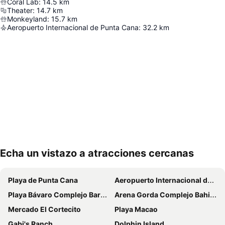
Coral Lab
:
14.5
km
Theater
:
14.7
km
Monkeyland
:
15.7
km
Aeropuerto Internacional de Punta Cana
:
32.2
km
Echa un vistazo a atracciones cercanas
Ampliar mapa
Playa de Punta Cana
Aeropuerto Internacional de Punta Cana
Playa Bávaro Complejo Barceló Bávaro
Arena Gorda Complejo Bahia Principe Bavaro
Mercado El Cortecito
Playa Macao
Gabi's Ranch
Dolphin Island