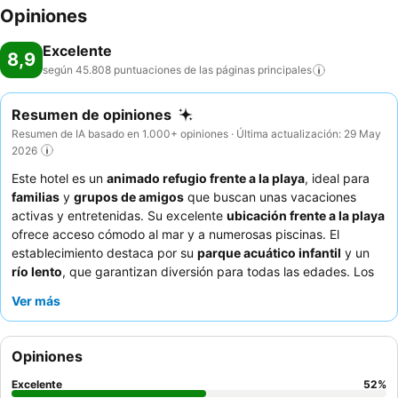
Opiniones
Excelente
8,9
según 45.808 puntuaciones de las páginas
principales
Resumen de opiniones
Resumen de IA basado en 1.000+ opiniones · Última actualización: 29 May
2026
Este hotel es un
animado refugio frente a la playa
, ideal para
familias
y
grupos de amigos
que buscan unas vacaciones
activas y entretenidas. Su excelente
ubicación frente a la playa
ofrece acceso cómodo al mar y a numerosas piscinas. El
establecimiento destaca por su
parque acuático infantil
y un
río lento
, que garantizan diversión para todas las edades. Los
huéspedes elogian constantemente el
servicio excepcional
del
Ver más
personal, amable y atento, y el
bufé
recibe altas puntuaciones
por su variedad y calidad. Para una experiencia realmente
cómoda, considere reservar una
habitación swim-up
y disfrute
Opiniones
de acceso directo a la piscina cuando haga buen tiempo.
Excelente
52
%