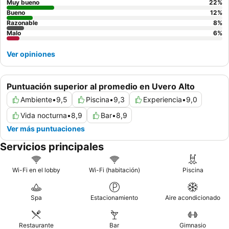
Muy bueno
22
%
Bueno
12
%
Razonable
8
%
Malo
6
%
Ver opiniones
Puntuación superior al promedio en Uvero Alto
Ambiente
•
9,5
Piscina
•
9,3
Experiencia
•
9,0
Vida nocturna
•
8,9
Bar
•
8,9
Ver más puntuaciones
Servicios principales
Wi-Fi en el lobby
Wi-Fi (habitación)
Piscina
Spa
Estacionamiento
Aire acondicionado
Restaurante
Bar
Gimnasio