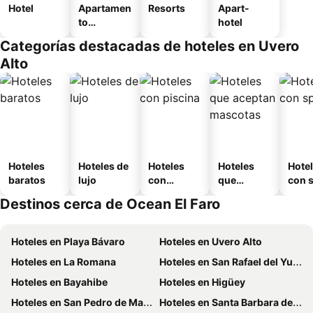
Hotel
Apartamen
Resorts
Apart-
to
hotel
amueblad
Categorías destacadas de hoteles en Uvero
o
Alto
Hoteles
Hoteles de
Hoteles
Hoteles
Hote
baratos
lujo
con
que
con 
piscina
aceptan
Destinos cerca de Ocean El Faro
mascotas
Hoteles en Playa Bávaro
Hoteles en Uvero Alto
Hoteles en La Romana
Hoteles en San Rafael del Yuma
Hoteles en Bayahibe
Hoteles en Higüey
Hoteles en San Pedro de Macoris
Hoteles en Santa Barbara de Samana