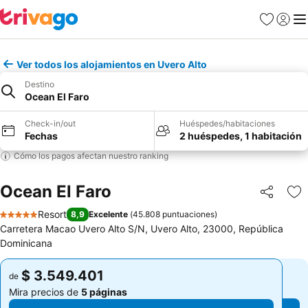
Favoritos
Iniciar 
Me
Ver todos los alojamientos en Uvero Alto
Destino
Ocean El Faro
Check-in/out
Huéspedes/habitaciones
Fechas
2 huéspedes, 1 habitación
Cómo los pagos afectan nuestro ranking
Ocean El Faro
Compartir
Ag
Resort
8,9
Excelente
(
45.808 puntuaciones
)
5 Estrellas
Carretera Macao Uvero Alto S/N, Uvero Alto, 23000, República
Dominicana
$ 3.549.401
$ 3.549.401
de
de
Mira precios de
5 páginas
Mira precios de
5 páginas