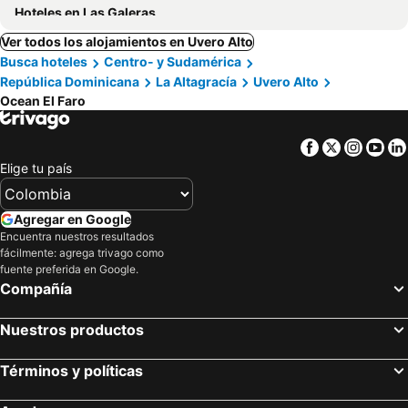
Hoteles en Las Galeras
Ver todos los alojamientos en Uvero Alto
Busca hoteles
Centro- y Sudamérica
República Dominicana
La Altagracía
Uvero Alto
Ocean El Faro
Facebook
Twitter
Insta
Yo
Elige tu país
Agregar en Google
Encuentra nuestros resultados
fácilmente: agrega trivago como
fuente preferida en Google.
Compañía
Nuestros productos
Términos y políticas