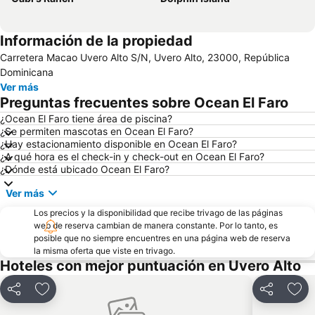
Información de la propiedad
Carretera Macao Uvero Alto S/N, Uvero Alto, 23000, República
Dominicana
Ver más
Preguntas frecuentes sobre Ocean El Faro
¿Ocean El Faro tiene área de piscina?
¿Se permiten mascotas en Ocean El Faro?
¿Hay estacionamiento disponible en Ocean El Faro?
¿A qué hora es el check-in y check-out en Ocean El Faro?
¿Dónde está ubicado Ocean El Faro?
Ver más
Los precios y la disponibilidad que recibe trivago de las páginas
web de reserva cambian de manera constante. Por lo tanto, es
posible que no siempre encuentres en una página web de reserva
la misma oferta que viste en trivago.
Hoteles con mejor puntuación en Uvero Alto
Compartir
Agregar a favoritos
Compartir
Agr