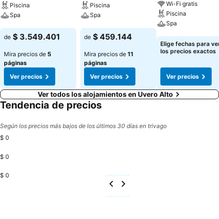
Wi-Fi gratis
Piscina
Piscina
Piscina
Spa
Spa
Spa
Ver precios
Ver precios
$ 3.549.401
$ 459.144
de
de
Ver precios
Elige fechas para ve
los precios exactos
Mira precios de
5
Mira precios de
11
páginas
páginas
Ver precios
Ver precios
Ver precios
Ver todos los alojamientos en Uvero Alto
Tendencia de precios
Según los precios más bajos de los últimos 30 días en trivago
$ 0
$ 0
$ 0