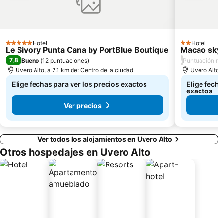
Hotel
Hotel
5 Estrellas
2 Estrellas
Le Sivory Punta Cana by PortBlue Boutique
Macao sky
7,8
/
Bueno
(
12 puntuaciones
)
Puntuación n
Uvero Alto, a 2.1 km de: Centro de la ciudad
Uvero Alto
Elige fechas para ver los precios exactos
Elige fec
exactos
Ver precios
Ver todos los alojamientos en Uvero Alto
Otros hospedajes en Uvero Alto