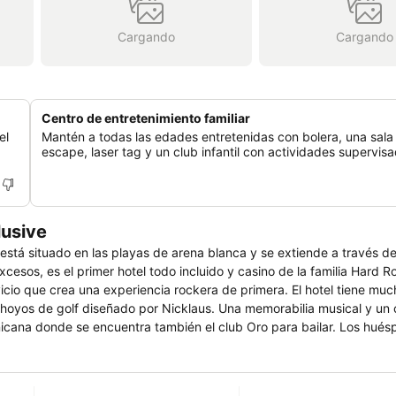
Cargando
Cargando
Centro de entretenimiento familiar
el
Mantén a todas las edades entretenidas con bolera, una sala
escape, laser tag y un club infantil con actividades supervis
lusive
está situado en las playas de arena blanca y se extiende a través de
esos, es el primer hotel todo incluido y casino de la familia Hard R
icio que crea una experiencia rockera de primera. El hotel tiene mu
 hoyos de golf diseñado por Nicklaus. Una memorabilia musical y un
inicana donde se encuentra también el club Oro para bailar. Los hué
y un río para nadar. Variedades de opciones para comer en los 9 rest
l Rock & Roll Kerry Simon.