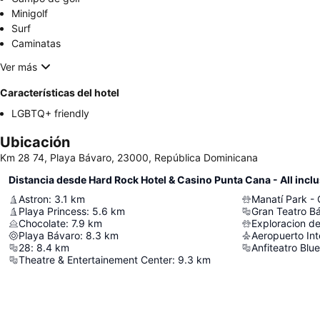
Minigolf
Surf
Caminatas
Ver más
Características del hotel
LGBTQ+ friendly
Ubicación
Km 28 74, Playa Bávaro, 23000, República Dominicana
Distancia desde Hard Rock Hotel & Casino Punta Cana - All inclu
Astron
:
3.1
km
Manatí Park -
Playa Princess
:
5.6
km
Gran Teatro B
Chocolate
:
7.9
km
Exploracion de
Playa Bávaro
:
8.3
km
Aeropuerto In
28
:
8.4
km
Anfiteatro Blue
Theatre & Entertainement Center
:
9.3
km