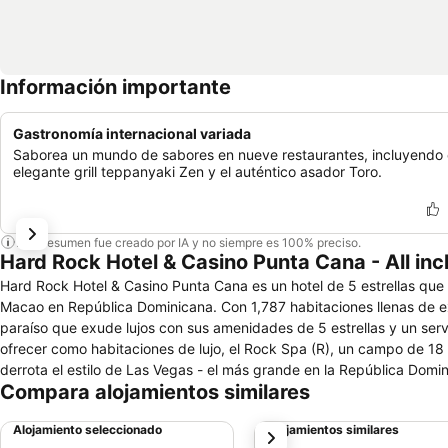
Información importante
Gastronomía internacional variada
Saborea un mundo de sabores en nueve restaurantes, incluyendo 
elegante grill teppanyaki Zen y el auténtico asador Toro.
Este resumen fue creado por IA y no siempre es 100% preciso.
Hard Rock Hotel & Casino Punta Cana - All inc
Hard Rock Hotel & Casino Punta Cana es un hotel de 5 estrellas que 
Macao en República Dominicana. Con 1,787 habitaciones llenas de exc
paraíso que exude lujos con sus amenidades de 5 estrellas y un serv
ofrecer como habitaciones de lujo, el Rock Spa (R), un campo de 18
derrota el estilo de Las Vegas - el más grande en la República Dom
Compara alojamientos similares
disfrutan de 15 albercas, 4 bares en el agua, una alberca de niños 
gourmet con la Mansión Simon & Supper Club por el afamado chef de
Alojamiento seleccionado
Alojamientos similares
siguiente