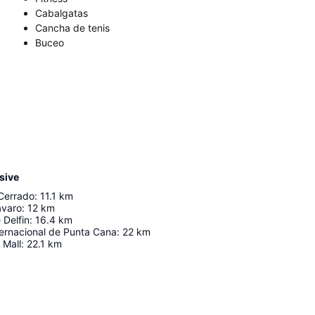
Cabalgatas
Cancha de tenis
Buceo
sive
 Cerrado
:
11.1
km
ávaro
:
12
km
 Delfin
:
16.4
km
ternacional de Punta Cana
:
22
km
 Mall
:
22.1
km