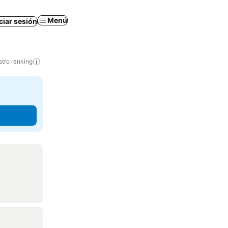
Menú
iciar sesión
tro ranking