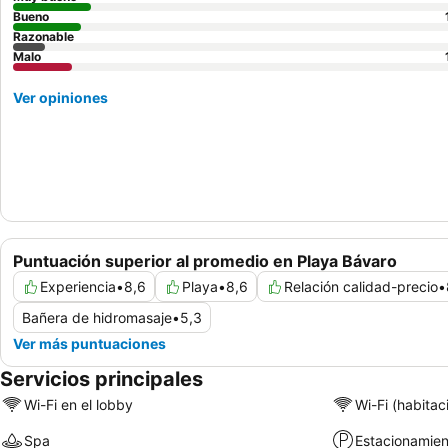
Bueno
Razonable
Malo
Ver opiniones
Puntuación superior al promedio en Playa Bávaro
Experiencia
•
8,6
Playa
•
8,6
Relación calidad-precio
•
Bañera de hidromasaje
•
5,3
Ver más puntuaciones
Servicios principales
Wi-Fi en el lobby
Wi-Fi (habitac
Spa
Estacionamien