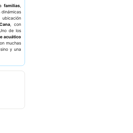
ra
familias
,
 dinámicas
a ubicación
 Cana
, con
 Uno de los
e acuático
con muchas
asino y una
io atento y
egular, los
es como el
ones. Para
servar una