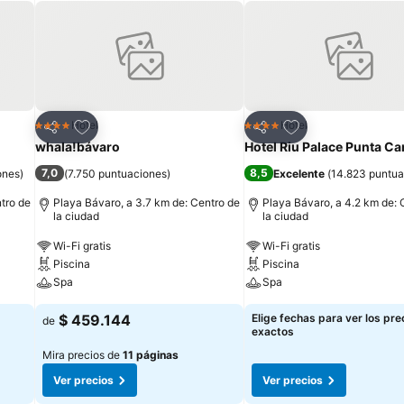
Agregar a favoritos
Agregar a favorit
Hotel
Hotel
4 Estrellas
4 Estrellas
Compartir
Compartir
whala!bávaro
Hotel Riu Palace Punta Ca
7,0
8,5
ones
)
(
7.750 puntuaciones
)
Excelente
(
14.823 puntua
tro de
Playa Bávaro, a 3.7 km de: Centro de
Playa Bávaro, a 4.2 km de: 
la ciudad
la ciudad
Wi-Fi gratis
Wi-Fi gratis
Piscina
Piscina
Spa
Spa
$ 459.144
Elige fechas para ver los pre
de
exactos
Mira precios de
11 páginas
Ver precios
Ver precios