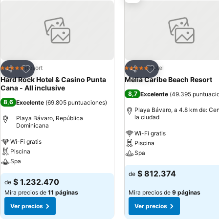
Agregar a favoritos
Agregar a favoritos
Resort
Hotel
5 Estrellas
5 Estrellas
Compartir
Compartir
Hard Rock Hotel & Casino Punta
Meliá Caribe Beach Resort
Cana - All inclusive
8,7
Excelente
(
49.395 puntuaci
8,6
Excelente
(
69.805 puntuaciones
)
Playa Bávaro, a 4.8 km de: Cen
la ciudad
Playa Bávaro, República
Dominicana
Wi-Fi gratis
Wi-Fi gratis
Piscina
Piscina
Spa
Spa
$ 812.374
de
$ 1.232.470
de
Mira precios de
11 páginas
Mira precios de
9 páginas
Ver precios
Ver precios