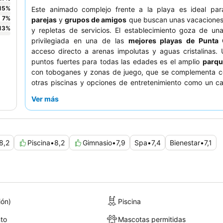
15
%
Este animado complejo frente a la playa es ideal pa
7
%
parejas
y
grupos de amigos
que buscan unas vacaciones
13
%
y repletas de servicios. El establecimiento goza de un
privilegiada en una de las
mejores playas de Punta
acceso directo a arenas impolutas y aguas cristalinas.
puntos fuertes para todas las edades es el amplio
parqu
con toboganes y zonas de juego, que se complementa 
otras piscinas y opciones de entretenimiento como un c
bolera. Los huéspedes elogian constantemente el
servic
Ver más
profesional
del personal, y aunque la comida puede ser irr
bufés de desayuno
y los restaurantes de especialidad
hibachi y la churrasquería reciben muy buenas valoraci
una experiencia verdaderamente relajante, considera re
8,2
Piscina
•
8,2
Gimnasio
•
7,9
Spa
•
7,4
Bienestar
•
7,1
habitación con
bañera de hidromasaje en el balcón
.
ión)
Piscina
to
Mascotas permitidas