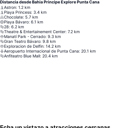
Distancia desde Bahia Principe Explore Punta Cana
Astron
:
1.2
km
Playa Princess
:
3.4
km
Chocolate
:
5.7
km
Playa Bávaro
:
6.1
km
28
:
6.2
km
Theatre & Entertainement Center
:
7.2
km
Manatí Park - Cerrado
:
9.3
km
Gran Teatro Bávaro
:
9.8
km
Exploracion de Delfin
:
14.2
km
Aeropuerto Internacional de Punta Cana
:
20.1
km
Anfiteatro Blue Mall
:
20.4
km
Echa un vistazo a atracciones cercanas