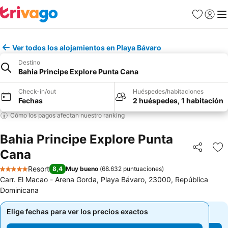
Favoritos
Iniciar 
Me
Ver todos los alojamientos en Playa Bávaro
Destino
Bahia Principe Explore Punta Cana
Check-in/out
Huéspedes/habitaciones
Fechas
2 huéspedes, 1 habitación
Cómo los pagos afectan nuestro ranking
Bahia Principe Explore Punta
Cana
Compartir
Ag
Resort
8,4
Muy bueno
(
68.632 puntuaciones
)
5 Estrellas
Carr. El Macao - Arena Gorda, Playa Bávaro, 23000, República
Dominicana
Elige fechas para ver los precios exactos
Elige fechas para ver los precios exactos