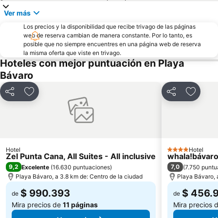
Ver más
Los precios y la disponibilidad que recibe trivago de las páginas
web de reserva cambian de manera constante. Por lo tanto, es
posible que no siempre encuentres en una página web de reserva
la misma oferta que viste en trivago.
Hoteles con mejor puntuación en Playa
Bávaro
Compartir
Agregar a favoritos
Compartir
Agregar
Hotel
Hotel
4 Estrellas
Zel Punta Cana, All Suites - All inclusive
whala!bávar
9,2
7,0
Excelente
(
16.630 puntuaciones
)
(
7.750 puntu
Playa Bávaro, a 3.8 km de: Centro de la ciudad
Playa Bávaro, 
$ 990.393
$ 456.
de
de
Mira precios de
11 páginas
Mira precios 