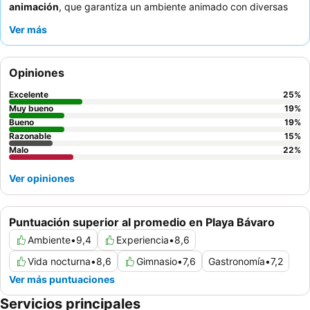
animación
, que garantiza un ambiente animado con diversas
actividades y espectáculos para todas las edades. Los
Ver más
huéspedes elogian constantemente al atento personal y la
deliciosa y auténtica cocina del
restaurante indio Thali
. Para
una experiencia más cómoda y moderna, los huéspedes deben
Opiniones
solicitar una
habitación reformada
.
Excelente
25
%
Muy bueno
19
%
Bueno
19
%
Razonable
15
%
Malo
22
%
Ver opiniones
Puntuación superior al promedio en Playa Bávaro
Ambiente
•
9,4
Experiencia
•
8,6
Vida nocturna
•
8,6
Gimnasio
•
7,6
Gastronomía
•
7,2
Ver más puntuaciones
Servicios principales