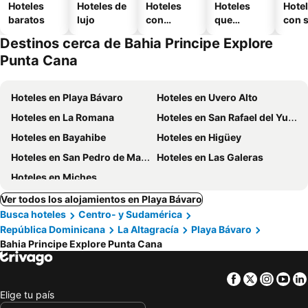
Hoteles
Hoteles de
Hoteles
Hoteles
Hote
baratos
lujo
con
que
con 
piscina
aceptan
Destinos cerca de Bahia Principe Explore
mascotas
Punta Cana
Hoteles en Playa Bávaro
Hoteles en Uvero Alto
Hoteles en La Romana
Hoteles en San Rafael del Yuma
Hoteles en Bayahibe
Hoteles en Higüey
Hoteles en San Pedro de Macoris
Hoteles en Las Galeras
Hoteles en Miches
Ver todos los alojamientos en Playa Bávaro
Busca hoteles
Centro- y Sudamérica
República Dominicana
La Altagracía
Playa Bávaro
Bahia Principe Explore Punta Cana
Facebook
Twitter
Insta
Yo
Elige tu país