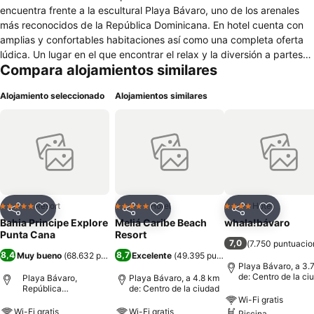
encuentra frente a la escultural Playa Bávaro, uno de los arenales
más reconocidos de la República Dominicana. En hotel cuenta con
amplias y confortables habitaciones así como una completa oferta
lúdica. Un lugar en el que encontrar el relax y la diversión a partes
Compara alojamientos similares
iguales.
Alojamiento seleccionado
Alojamientos similares
Resort
Hotel
Hotel
5 Estrellas
5 Estrellas
4 Estrellas
Compartir
Agregar a favoritos
Compartir
Agregar a favoritos
Compartir
Agregar 
Bahia Principe Explore
Meliá Caribe Beach
whala!bávaro
Punta Cana
Resort
7,0
(
7.750 puntuacio
8,4
8,7
Muy bueno
(
68.632 puntuaciones
Excelente
)
(
49.395 puntuaciones
)
Playa Bávaro, a 3.
de: Centro de la ci
Playa Bávaro,
Playa Bávaro, a 4.8 km
República
de: Centro de la ciudad
Dominicana
Wi-Fi gratis
Wi-Fi gratis
Wi-Fi gratis
Piscina