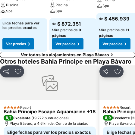
Piscina
Piscina
Spa
Spa
Spa
$ 456.939
de
Elige fechas para ver
$ 872.351
de
los precios exactos
Mira precios de
9
Mira precios de
11
páginas
páginas
Ver precios
Ver precios
Ver precios
Ver todos los alojamientos en Playa Bávaro
Otros hoteles Bahia Principe en Playa Bávaro
Compartir
Agregar a favoritos
Compartir
Agregar
Resort
Resort
5 Estrellas
5 Estrellas
Bahia Principe Escape Aquamarine +18
Bahia Princi
8,7
8,9
Excelente
(
19.272 puntuaciones
)
Excelente
(
3
Playa Bávaro, a 4.6 km de: Centro de la ciudad
Playa Bávaro, a
Elige fechas para ver los precios exactos
Elige fechas p