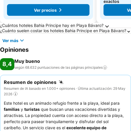
exactos
Ver precios
Ve
Preguntas frecuentes sobre Playa Bávaro
¿Cuántos hoteles Bahia Principe hay en Playa Bávaro?
¿Cuánto suelen costar los hoteles Bahia Principe en Playa Bávaro?
Ver más
Opiniones
Muy bueno
8,4
según 68.632 puntuaciones de las páginas
principales
Resumen de opiniones
Resumen de IA basado en 1.000+ opiniones · Última actualización: 29 May
2026
Este hotel es un animado refugio frente a la playa, ideal para
familias
y
turistas
que buscan unas vacaciones divertidas y
atractivas. La propiedad cuenta con acceso directo a la playa,
perfecto para pasear tranquilamente y disfrutar del sol
caribeño. Un servicio clave es el
excelente equipo de