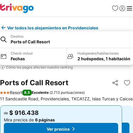
Favoritos
Iniciar 
Me
Ver todos los alojamientos en Providenciales
Destino
Ports of Call Resort
Check-in/out
Huéspedes/habitaciones
Fechas
2 huéspedes, 1 habitación
Cómo los pagos afectan nuestro ranking
Ports of Call Resort
Compartir
Ag
Resort
8,5
Excelente
(
2.713 puntuaciones
)
3 Estrellas
11 Sandcastle Road, Providenciales, TKCA1ZZ, Islas Turcas y Caicos
$ 916.438
$ 916.438
de
de
Mira precios de
6 páginas
Mira precios de
6 páginas
Ver precios
Ver precios