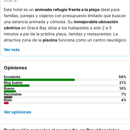
2026
Este hotel es un
animado refugio frente a la playa
ideal para
familias, parejas y viajeros con presupuesto limitado que buscan
una estancia animada y cómoda. Su
inmejorable ubicación
céntrica
en Grace Bay sitúa a los huéspedes a solo 2 a 5
minutos a pie de la prístina playa, tiendas y restaurantes. La
atractiva zona de la
piscina
funciona como un centro neurálgico
para la relajación y las actividades de la hora feliz,
Ver más
complementando a la perfección el ambiente social del hotel.
Los huéspedes elogian constantemente al excepcional
personal y el servicio
, y el desayuno de cortesía, con sus
Opiniones
deliciosos
cruasanes
, es un punto culminante constante. Para
una estancia más tranquila, considere solicitar una habitación
Excelente
58
%
que no dé a la zona de la piscina.
Muy bueno
21
%
Bueno
10
%
Razonable
7
%
Malo
4
%
Ver opiniones