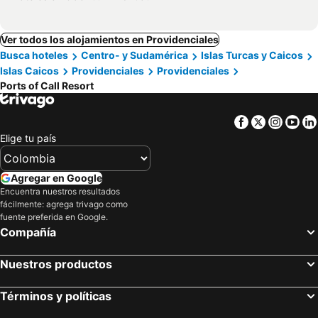
Ver todos los alojamientos en Providenciales
Busca hoteles
Centro- y Sudamérica
Islas Turcas y Caicos
Islas Caicos
Providenciales
Providenciales
Ports of Call Resort
Facebook
Twitter
Insta
Yo
Elige tu país
Agregar en Google
Encuentra nuestros resultados
fácilmente: agrega trivago como
fuente preferida en Google.
Compañía
Nuestros productos
Términos y políticas