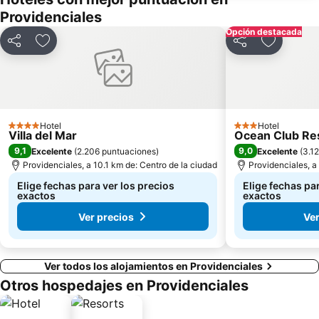
Providenciales
Opción destacada
Compartir
Agregar a favoritos
Compartir
Agregar a
Hotel
Hotel
4 Estrellas
3 Estrellas
Villa del Mar
Ocean Club Re
9,1
9,0
Excelente
(
2.206 puntuaciones
)
Excelente
(
3.1
Providenciales, a 10.1 km de: Centro de la ciudad
Providenciales, a
Elige fechas para ver los precios
Elige fechas pa
exactos
exactos
Ver precios
Ver
Ver todos los alojamientos en Providenciales
Otros hospedajes en Providenciales