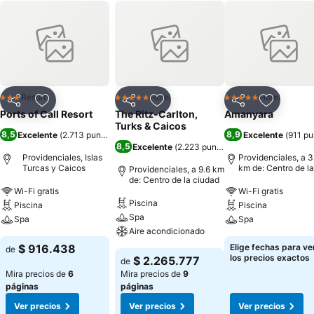
Resort
Hotel
Hotel
3 Estrellas
5 Estrellas
5 Estrellas
Compartir
Agregar a favoritos
Compartir
Agregar a favoritos
Compartir
Agregar 
Ports of Call Resort
The Ritz-Carlton,
Amanyara
Turks & Caicos
8,5
8,9
Excelente
(
2.713 puntuaciones
)
Excelente
(
911 pu
8,5
Excelente
(
2.223 puntuaciones
)
Providenciales, Islas
Providenciales, a 3
Turcas y Caicos
km de: Centro de la
Providenciales, a 9.6 km
ciudad
de: Centro de la ciudad
Wi-Fi gratis
Wi-Fi gratis
Piscina
Piscina
Piscina
Spa
Spa
Spa
Aire acondicionado
$ 916.438
Elige fechas para ve
de
los precios exactos
$ 2.265.777
de
Mira precios de
6
Mira precios de
9
páginas
páginas
Ver precios
Ver precios
Ver precios