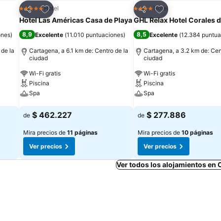
Agregar a favoritos
Agregar a favorit
Hotel
Hotel
5 Estrellas
4 Estrellas
Compartir
Compartir
Hotel Las Américas Casa de Playa
GHL Relax Hotel Corales d
8,9
8,5
ones
)
Excelente
(
11.010 puntuaciones
)
Excelente
(
12.384 puntua
 de la
Cartagena, a 6.1 km de: Centro de la
Cartagena, a 3.2 km de: Cen
ciudad
ciudad
Wi-Fi gratis
Wi-Fi gratis
Piscina
Piscina
Spa
Spa
Ver precios
Ver precios
$ 462.227
$ 277.886
de
de
Mira precios de
11 páginas
Mira precios de
10 páginas
Ver precios
Ver precios
Ver todos los alojamientos en