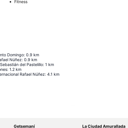
Fitness
anto Domingo
:
0.9
km
afael Núñez
:
0.9
km
Sebastián del Pastelillo
:
1
km
ones
:
1.2
km
ernacional Rafael Núñez
:
4.1
km
Ampliar mapa
Getsemaní
La Ciudad Amurallada