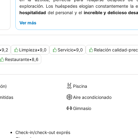
exploración. Los huéspedes elogian constantemente la e
hospitalidad
del personal y el
increíble y delicioso de
incluye un extenso bufé y diversas opciones a la carta
Ver más
experiencia más tranquila, los huéspedes deberían 
solicitar una habitación con vistas al jardín.
•
9,2
Limpieza
•
9,0
Servicio
•
9,0
Relación calidad-prec
Restaurante
•
8,6
ión)
Piscina
itidas
Aire acondicionado
Gimnasio
Check-in/check-out exprés