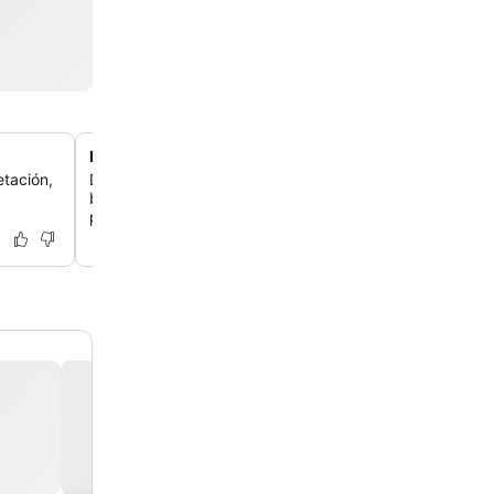
Dos piscinas con ambientes diferentes
etación,
Date un chapuzón refrescante en la animada piscina de 
baja o en la tranquila piscina de la azotea, con ambiente
para relajarte y pasarlo bien.