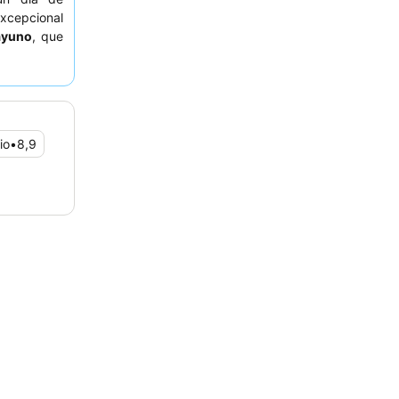
xcepcional
sayuno
, que
. Para una
considerar
io
•
8,9