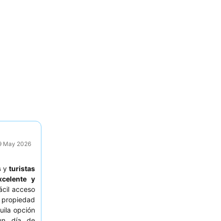
29 May 2026
s
y
turistas
xcelente y
ácil acceso
 propiedad
uila opción
 un día de