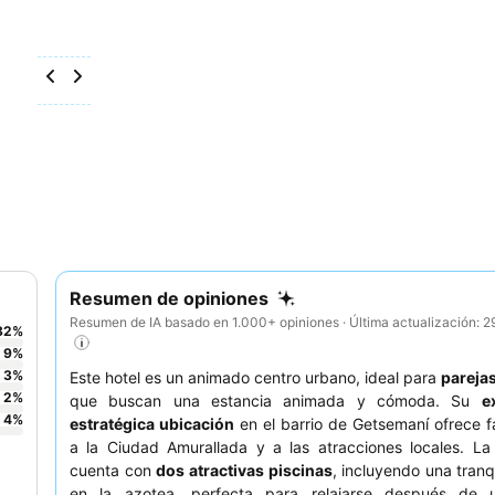
Resumen de opiniones
Resumen de IA basado en 1.000+ opiniones · Última actualización: 
82
%
9
%
3
%
Este hotel es un animado centro urbano, ideal para
pareja
2
%
que buscan una estancia animada y cómoda. Su
e
4
%
estratégica ubicación
en el barrio de Getsemaní ofrece f
a la Ciudad Amurallada y a las atracciones locales. La
cuenta con
dos atractivas piscinas
, incluyendo una tranq
en la azotea, perfecta para relajarse después de