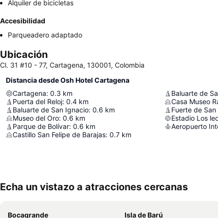
Alquiler de bicicletas
Accesibilidad
Parqueadero adaptado
Ubicación
Cl. 31 #10 - 77, Cartagena, 130001, Colombia
Distancia desde Osh Hotel Cartagena
Cartagena
:
0.3
km
Baluarte de S
Puerta del Reloj
:
0.4
km
Casa Museo R
Baluarte de San Ignacio
:
0.6
km
Fuerte de San 
Museo del Oro
:
0.6
km
Estadio Los le
Parque de Bolívar
:
0.6
km
Aeropuerto Int
Castillo San Felipe de Barajas
:
0.7
km
Echa un vistazo a atracciones cercanas
Bocagrande
Isla de Barú