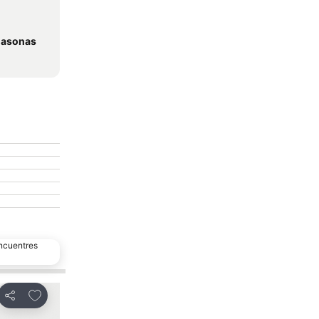
 Casonas
encuentres
Agregar a favoritos
Agregar a favor
Compartir
Compartir