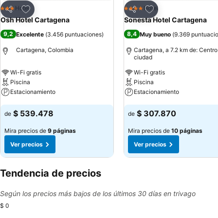
Agregar a favoritos
Agregar a favoritos
Hotel
Hotel
3 Estrellas
4 Estrellas
Compartir
Compartir
Osh Hotel Cartagena
Sonesta Hotel Cartagena
9,2
8,4
Excelente
(
3.456 puntuaciones
)
Muy bueno
(
9.369 puntuaci
Cartagena, Colombia
Cartagena, a 7.2 km de: Centro
ciudad
Wi-Fi gratis
Wi-Fi gratis
Piscina
Piscina
Estacionamiento
Estacionamiento
Ver precios
Ver precios
$ 539.478
$ 307.870
de
de
Mira precios de
9 páginas
Mira precios de
10 páginas
Ver precios
Ver precios
Tendencia de precios
Según los precios más bajos de los últimos 30 días en trivago
$ 0