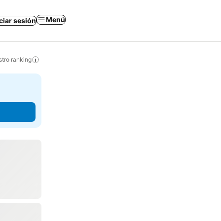
Menú
iciar sesión
tro ranking