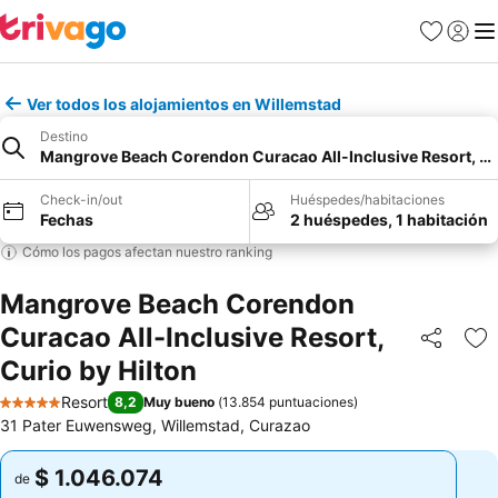
Favoritos
Iniciar 
Me
Ver todos los alojamientos en Willemstad
Destino
Mangrove Beach Corendon Curacao All-Inclusive Resort, Cur
Check-in/out
Huéspedes/habitaciones
Fechas
2 huéspedes, 1 habitación
Cómo los pagos afectan nuestro ranking
Mangrove Beach Corendon
Curacao All-Inclusive Resort,
Compartir
Ag
Curio by Hilton
Resort
8,2
Muy bueno
(
13.854 puntuaciones
)
5 Estrellas
31 Pater Euwensweg, Willemstad, Curazao
$ 1.046.074
$ 1.046.074
de
de