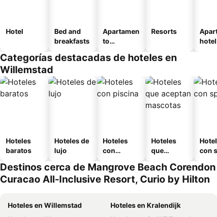
Hotel
Bed and
Apartamen
Resorts
Apar
breakfasts
to
hotel
amueblad
Categorías destacadas de hoteles en
o
Willemstad
Hoteles
Hoteles de
Hoteles
Hoteles
Hote
baratos
lujo
con
que
con 
piscina
aceptan
Destinos cerca de Mangrove Beach Corendon
mascotas
Curacao All-Inclusive Resort, Curio by Hilton
Hoteles en Willemstad
Hoteles en Kralendijk