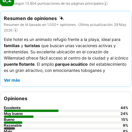
8,2
según 13.854 puntuaciones de las páginas
principales
Resumen de opiniones
Resumen de IA basado en 1.000+ opiniones · Última actualización: 29 May
2026
Este hotel es un animado refugio frente a la playa, ideal para
familias
y
turistas
que buscan unas vacaciones activas y
entretenidas. Su excelente ubicación en el corazón de
Willemstad ofrece fácil acceso al centro de la ciudad y al icónico
puente flotante
. El amplio
parque acuático
del establecimiento
es un gran atractivo, con emocionantes toboganes y
actividades para todas las edades. Los huéspedes elogian
Ver más
constantemente el
completo desayuno bufé
y el animado
equipo de entretenimiento. Para una experiencia
verdaderamente relajante, considere visitar el
spa de playa
para
Opiniones
masajes en el establecimiento.
Excelente
44
%
Muy bueno
24
%
Bueno
15
%
Razonable
9
%
Malo
8
%