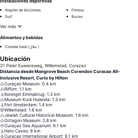
Instalaciones deportivas
Alquiler de bicicletas
Fitness
Surf
Buceo
Ver más
Alimentos y bebidas
Comida halal (حلال )
Ubicación
31 Pater Euwensweg, Willemstad, Curazao
Distancia desde Mangrove Beach Corendon Curacao All-
Inclusive Resort, Curio by Hilton
Curaçao Museum
:
0.4
km
Riffort
:
1.1
km
Koningin Emmabrug
:
1.3
km
Museum Kurá Hulanda
:
1.3
km
Fort Amsterdam
:
1.4
km
Willemstad
:
1.6
km
Jewish Cultural Historical Museum
:
1.6
km
Octagon Museum
:
2.8
km
Curaçao Sea Aquarium
:
6.1
km
Hato Caves
:
8
km
Curaçao International Airport
:
9.1
km