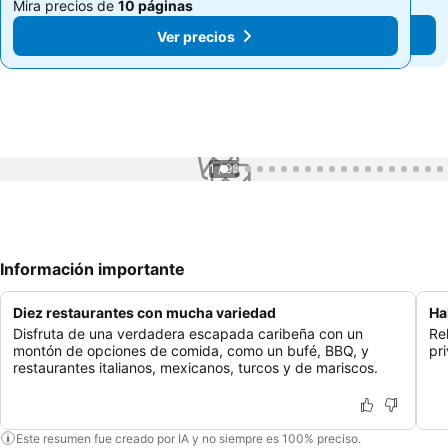
Mira precios de
10 páginas
Mira precios de
10 páginas
Ver precios
Ver precios
1 / 99
Información importante
Diez restaurantes con mucha variedad
Ha
Disfruta de una verdadera escapada caribeña con un
Re
montón de opciones de comida, como un bufé, BBQ, y
pri
restaurantes italianos, mexicanos, turcos y de mariscos.
Este resumen fue creado por IA y no siempre es 100% preciso.