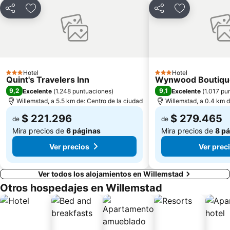
Compartir
Agregar a favoritos
Compartir
Agregar a fa
Hotel
Hotel
3 Estrellas
3 Estrellas
Quint's Travelers Inn
Wynwood Boutiqu
9,2
9,1
Excelente
(
1.248 puntuaciones
)
Excelente
(
1.017 pu
Willemstad, a 5.5 km de: Centro de la ciudad
Willemstad, a 0.4 km d
$ 221.296
$ 279.465
de
de
Mira precios de
6 páginas
Mira precios de
8 p
Ver precios
Ver prec
Ver todos los alojamientos en Willemstad
Otros hospedajes en Willemstad