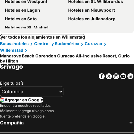
Hoteles en Westpunt
Hoteles en St. Willibrordus
Hoteles en Lagun
Hoteles en Nieuwpoort
Hoteles en Soto
Hoteles en Julianadorp
Hoteles en St. Michiel
Ver todos los alojamientos en Willemstad
Busca hoteles
Centro- y Sudamérica
Curazao
Willemstad
Mangrove Beach Corendon Curacao All-Inclusive Resort, Curio
by Hilton
Facebook
Twitter
Insta
Yo
Elige tu país
Agregar en Google
Encuentra nuestros resultados
fácilmente: agrega trivago como
fuente preferida en Google.
Compañía