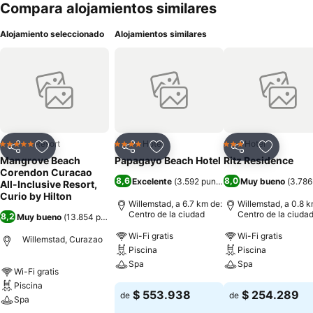
Compara alojamientos similares
Alojamiento seleccionado
Alojamientos similares
Resort
Hotel
Hotel
5 Estrellas
4 Estrellas
3 Estrellas
Compartir
Agregar a favoritos
Compartir
Agregar a favoritos
Compartir
Agregar 
Mangrove Beach
Papagayo Beach Hotel
Ritz Residence
Corendon Curacao
8,6
8,0
Excelente
(
3.592 puntuaciones
Muy bueno
)
(
3.786
All-Inclusive Resort,
Curio by Hilton
Willemstad, a 6.7 km de:
Willemstad, a 0.8 k
Centro de la ciudad
Centro de la ciuda
8,2
Muy bueno
(
13.854 puntuaciones
)
Wi-Fi gratis
Wi-Fi gratis
Willemstad, Curazao
Piscina
Piscina
Spa
Spa
Wi-Fi gratis
Piscina
Ver precios
Ver precios
$ 553.938
$ 254.289
de
de
Spa