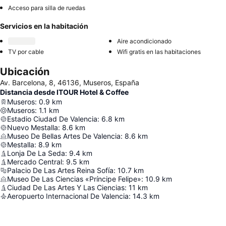
Acceso para silla de ruedas
Servicios en la habitación
Aire acondicionado
TV por cable
Wifi gratis en las habitaciones
Ubicación
Av. Barcelona, 8, 46136, Museros, España
Distancia desde ITOUR Hotel & Coffee
Museros
:
0.9
km
Museros
:
1.1
km
Estadio Ciudad De Valencia
:
6.8
km
Nuevo Mestalla
:
8.6
km
Museo De Bellas Artes De Valencia
:
8.6
km
Mestalla
:
8.9
km
Lonja De La Seda
:
9.4
km
Mercado Central
:
9.5
km
Palacio De Las Artes Reina Sofía
:
10.7
km
Museo De Las Ciencias «Príncipe Felipe»
:
10.9
km
Ciudad De Las Artes Y Las Ciencias
:
11
km
Aeropuerto Internacional De Valencia
:
14.3
km