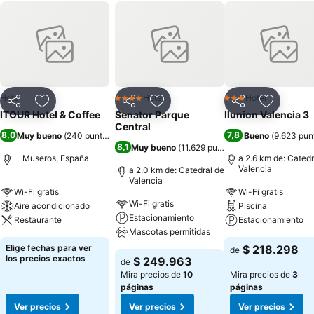
Hotel
Hotel
Hotel
4 Estrellas
3 Estrellas
Compartir
Agregar a favoritos
Compartir
Agregar a favoritos
Compartir
Agregar 
ITOUR Hotel & Coffee
Senator Parque
Ilunion Valencia 3
Central
8,0
7,8
Muy bueno
(
240 puntuaciones
)
Bueno
(
9.623 pun
8,1
Muy bueno
(
11.629 puntuaciones
)
Museros, España
a 2.6 km de: Catedr
Valencia
a 2.0 km de: Catedral de
Valencia
Wi-Fi gratis
Wi-Fi gratis
Wi-Fi gratis
Aire acondicionado
Piscina
Estacionamiento
Restaurante
Estacionamiento
Mascotas permitidas
Elige fechas para ver
$ 218.298
de
los precios exactos
$ 249.963
de
Mira precios de
10
Mira precios de
3
páginas
páginas
Ver precios
Ver precios
Ver precios