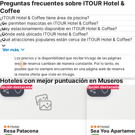
Preguntas frecuentes sobre ITOUR Hotel &
Eixample
Palacio de las Artes
Coffee
Puerto Sagunto
Beteró
¿ITOUR Hotel & Coffee tiene área de piscina?
¿Se permiten mascotas en ITOUR Hotel & Coffee?
Mestalla
Mercado Central
¿Hay estacionamiento disponible en ITOUR Hotel & Coffee?
¿Dónde está ubicado ITOUR Hotel & Coffee?
Casco Histórico
Algirós
¿Qué atracciones populares están cerca de ITOUR Hotel & Coffee?
Catedral de Valencia
Campanar
Ver más
Extramurs
9 d'Octubre
Los precios y la disponibilidad que recibe trivago de las páginas
Calle de Cirilo Amorós
Pabellón de la Font de Sant Lluís
web de reserva cambian de manera constante. Por lo tanto, es
posible que no siempre encuentres en una página web de reserva
Patraix
Quatre Carreres
la misma oferta que viste en trivago.
Paseo Marítimo
Ciutat de València - Levante UD
Hoteles con mejor puntuación en Museros
Opción destacada
Torrefiel
De la Patacona
Opción destacada
Compartir
Agregar a favoritos
Compartir
Agregar a fav
Malvarrosa
Mestalla
Plaza de Manises
Plaza de la Reina
Calle de Colón
Mercado de Colón
Metro Valencia
Parque Natural de la Albufera
Hotel
Hotel
2 Estrellas
3 Estrellas
Resa Patacona
Sea You Apartamen
Escollera