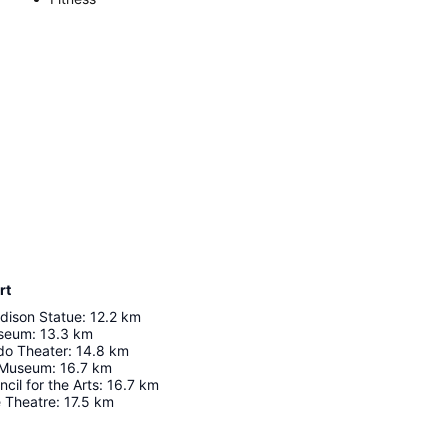
rt
dison Statue
:
12.2
km
useum
:
13.3
km
do Theater
:
14.8
km
l Museum
:
16.7
km
cil for the Arts
:
16.7
km
e Theatre
:
17.5
km