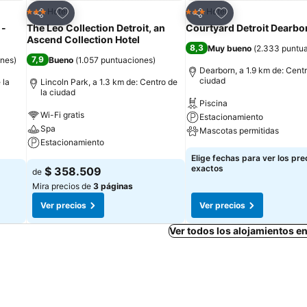
Agregar a favoritos
Agregar a favorit
Hotel
Hotel
3 Estrellas
3 Estrellas
Compartir
Compartir
 -
The Leo Collection Detroit, an
Courtyard Detroit Dearbo
Ascend Collection Hotel
8,3
Muy bueno
(
2.333 puntu
7,9
ones
)
Bueno
(
1.057 puntuaciones
)
Dearborn, a 1.9 km de: Centr
ciudad
 la
Lincoln Park, a 1.3 km de: Centro de
la ciudad
Piscina
Wi-Fi gratis
Estacionamiento
Spa
Mascotas permitidas
Estacionamiento
Elige fechas para ver los pre
exactos
$ 358.509
de
Mira precios de
3 páginas
Ver precios
Ver precios
Ver todos los alojamientos 