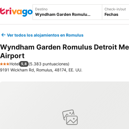
Destino
Check-in/out
Fechas
Ver todos los alojamientos en Romulus
Wyndham Garden Romulus Detroit Me
Airport
Hotel
(
5.383 puntuaciones
)
5,8
3 Estrellas
9191 Wickham Rd, Romulus, 48174, EE. UU.