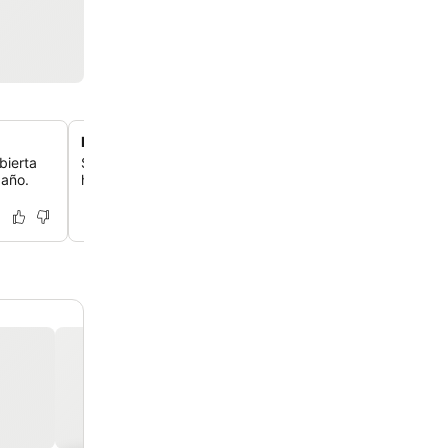
Restaurante Palms Cafe en el hotel
bierta
Saborea la deliciosa cocina americana en el restaurante
 año.
hotel, donde los huéspedes alaban la comida y el servici