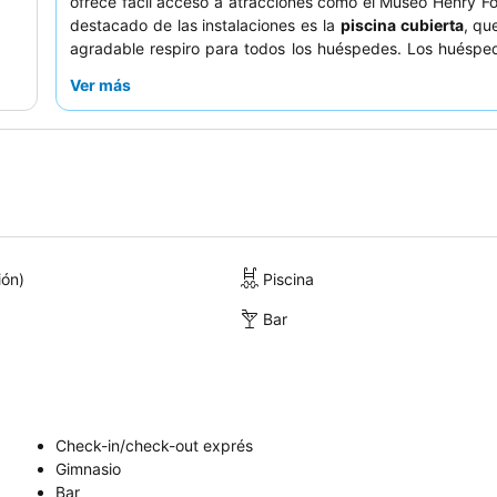
ofrece fácil acceso a atracciones como el Museo Henry F
destacado de las instalaciones es la
piscina cubierta
, qu
agradable respiro para todos los huéspedes. Los huéspe
constantemente al
personal de recepción
y a los
condu
Ver más
autobús de enlace
por su amabilidad, y el desayuno bu
recibe altas calificaciones por su variedad y calidad
experiencia más tranquila, considere solicitar una habita
dé a la carretera principal.
ión)
Piscina
Bar
Check-in/check-out exprés
Gimnasio
Bar