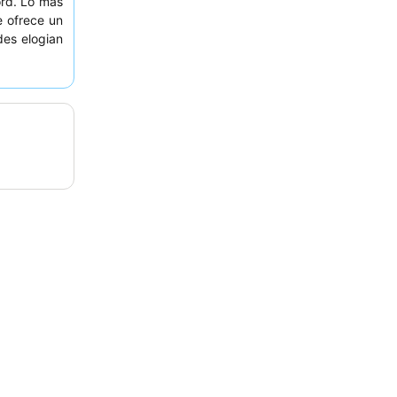
ord. Lo más
e ofrece un
des elogian
ctores del
fé gratuito
. Para una
ción que no