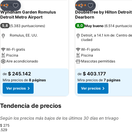
Agregar a favoritos
Agregar a favoritos
Hotel
Hotel
3 Estrellas
4 Estrellas
Compartir
Compartir
Wyndham Garden Romulus
DoubleTree by Hilton Detroit
Detroit Metro Airport
Dearborn
5,8
8,0
(
5.383 puntuaciones
)
Muy bueno
(
6.514 puntuaci
Romulus, EE. UU.
Detroit, a 14.1 km de: Centro de
ciudad
Wi-Fi gratis
Wi-Fi gratis
Piscina
Piscina
Aire acondicionado
Mascotas permitidas
$ 245.142
$ 403.177
de
de
Mira precios de
8 páginas
Mira precios de
7 páginas
Ver precios
Ver precios
Tendencia de precios
Según los precios más bajos de los últimos 30 días en trivago
$ 275
.529