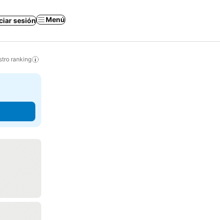
Menú
iciar sesión
tro ranking