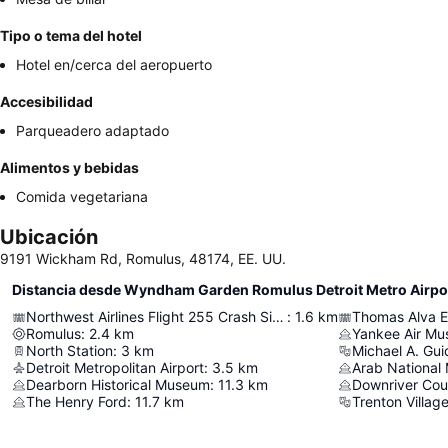
Tipo o tema del hotel
Hotel en/cerca del aeropuerto
Accesibilidad
Parqueadero adaptado
Alimentos y bebidas
Comida vegetariana
Ubicación
9191 Wickham Rd, Romulus, 48174, EE. UU.
Distancia desde Wyndham Garden Romulus Detroit Metro Airpo
Northwest Airlines Flight 255 Crash Site Memorial
:
1.6
km
Thomas Alva E
Romulus
:
2.4
km
Yankee Air M
North Station
:
3
km
Michael A. Gui
Detroit Metropolitan Airport
:
3.5
km
Arab Nationa
Dearborn Historical Museum
:
11.3
km
Downriver Coun
The Henry Ford
:
11.7
km
Trenton Villag