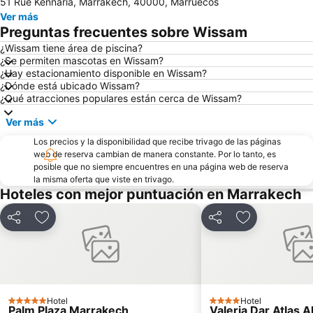
51 Rue Kennaria, Marrakech, 40000, Marruecos
Ver más
Preguntas frecuentes sobre Wissam
¿Wissam tiene área de piscina?
¿Se permiten mascotas en Wissam?
¿Hay estacionamiento disponible en Wissam?
¿Dónde está ubicado Wissam?
¿Qué atracciones populares están cerca de Wissam?
Ver más
Los precios y la disponibilidad que recibe trivago de las páginas
web de reserva cambian de manera constante. Por lo tanto, es
posible que no siempre encuentres en una página web de reserva
la misma oferta que viste en trivago.
Hoteles con mejor puntuación en Marrakech
Compartir
Agregar a favoritos
Compartir
Agregar a fav
Hotel
Hotel
5 Estrellas
4 Estrellas
Palm Plaza Marrakech
Valeria Dar Atlas Al