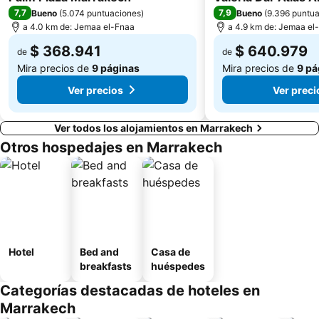
7,7
7,9
Bueno
(
5.074 puntuaciones
)
Bueno
(
9.396 puntu
a 4.0 km de: Jemaa el-Fnaa
a 4.9 km de: Jemaa el
$ 368.941
$ 640.979
de
de
Mira precios de
9 páginas
Mira precios de
9 pá
Ver precios
Ver preci
Ver todos los alojamientos en Marrakech
Otros hospedajes en Marrakech
Hotel
Bed and
Casa de
breakfasts
huéspedes
Categorías destacadas de hoteles en
Marrakech