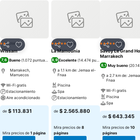
Hotel
Hotel
Hotel
2 Estrellas
5 Estrellas
5 Estrellas
Compartir
Agregar a favoritos
Compartir
Agregar a favoritos
Compartir
Agregar 
Wissam
La Mamounia
Savoy Le Grand Ho
Marrakech
7,6
8,9
Bueno
(
1.072 puntuaciones
)
Excelente
(
14.474 puntuaciones
)
8,1
Muy bueno
(
20.14
Marrakech,
a 1.1 km de: Jemaa el-
Marruecos
Fnaa
a 2.7 km de: Jemaa
Fnaa
Wi-Fi gratis
Piscina
Wi-Fi gratis
Estacionamiento
Spa
Piscina
Aire acondicionado
Estacionamiento
Spa
$ 113.831
$ 2.565.880
de
de
$ 643.345
de
Mira precios de
8
Mira precios de
10
Mira precios de
1 página
páginas
páginas