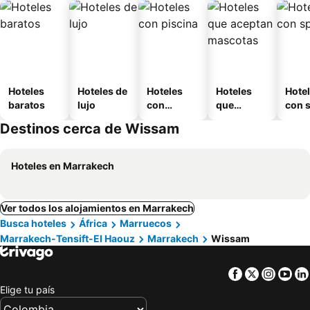
Hoteles
Hoteles de
Hoteles
Hoteles
Hote
baratos
lujo
con
que
con 
piscina
aceptan
Destinos cerca de Wissam
mascotas
Hoteles en Marrakech
Ver todos los alojamientos en Marrakech
Busca hoteles
África
Marruecos
Marrakech-Tensift-El Haouz
Marrakech
Wissam
Facebook
Twitter
Insta
Yo
Elige tu país