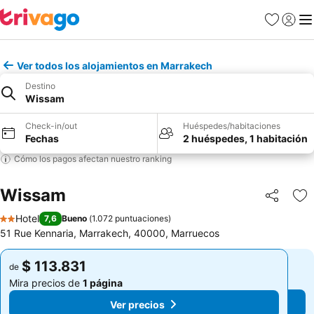
Favoritos
Iniciar 
Me
Ver todos los alojamientos en Marrakech
Destino
Wissam
Check-in/out
Huéspedes/habitaciones
Fechas
2 huéspedes, 1 habitación
Cómo los pagos afectan nuestro ranking
Wissam
Compartir
Ag
Hotel
7,6
Bueno
(
1.072 puntuaciones
)
2 Estrellas
51 Rue Kennaria, Marrakech, 40000, Marruecos
$ 113.831
$ 113.831
de
de
Mira precios de
1 página
Mira precios de
1 página
Ver precios
Ver precios