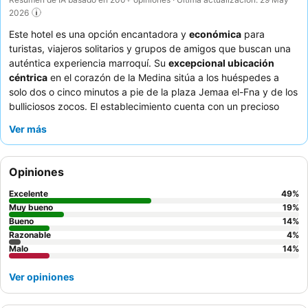
2026
Este hotel es una opción encantadora y
económica
para
turistas, viajeros solitarios y grupos de amigos que buscan una
auténtica experiencia marroquí. Su
excepcional ubicación
céntrica
en el corazón de la Medina sitúa a los huéspedes a
solo dos o cinco minutos a pie de la plaza Jemaa el-Fna y de los
bulliciosos zocos. El establecimiento cuenta con un precioso
patio al aire libre
y un jardín, que ofrecen un ambiente
Ver más
agradable. Los huéspedes elogian constantemente al
excepcional personal y el servicio, a quienes describen como
amables, serviciales y complacientes, haciendo a menudo que
Opiniones
los huéspedes se sientan como en familia. Para una estancia
más tranquila, considere solicitar una habitación interior para
Excelente
49
%
minimizar el ruido de la calle.
Muy bueno
19
%
Bueno
14
%
Razonable
4
%
Malo
14
%
Ver opiniones