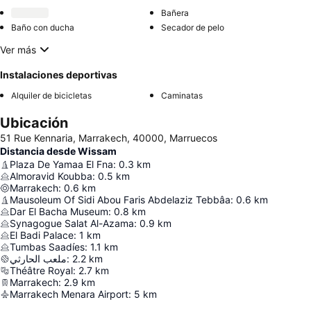
Bañera
Baño con ducha
Secador de pelo
Ver más
Instalaciones deportivas
Alquiler de bicicletas
Caminatas
Ubicación
51 Rue Kennaria, Marrakech, 40000, Marruecos
Distancia desde Wissam
Plaza De Yamaa El Fna
:
0.3
km
Almoravid Koubba
:
0.5
km
Marrakech
:
0.6
km
Mausoleum Of Sidi Abou Faris Abdelaziz Tebbâa
:
0.6
km
Dar El Bacha Museum
:
0.8
km
Synagogue Salat Al-Azama
:
0.9
km
El Badi Palace
:
1
km
Tumbas Saadíes
:
1.1
km
ملعب الحارثي
:
2.2
km
Théâtre Royal
:
2.7
km
Marrakech
:
2.9
km
Marrakech Menara Airport
:
5
km