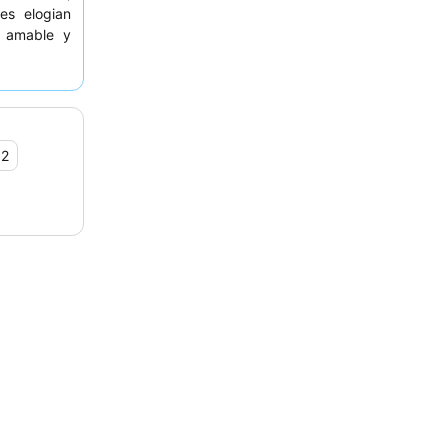
es elogian
 amable y
es variadas
ependiente,
letamente
,2