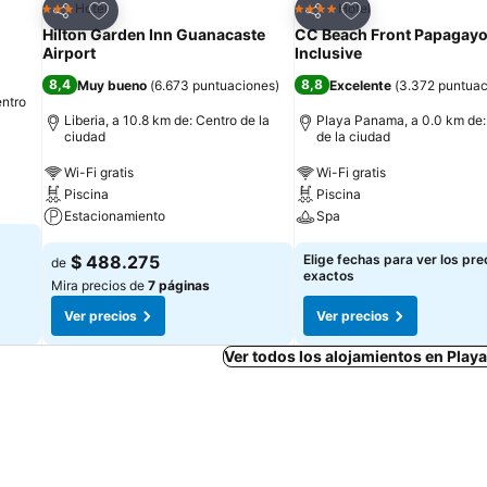
Agregar a favoritos
Agregar a favorit
Hotel
Hotel
3 Estrellas
4 Estrellas
Compartir
Compartir
Hilton Garden Inn Guanacaste
CC Beach Front Papagayo 
Airport
Inclusive
8,4
8,8
Muy bueno
(
6.673 puntuaciones
)
Excelente
(
3.372 puntuac
entro
Liberia, a 10.8 km de: Centro de la
Playa Panama, a 0.0 km de:
ciudad
de la ciudad
Wi-Fi gratis
Wi-Fi gratis
Piscina
Piscina
Estacionamiento
Spa
$ 488.275
Elige fechas para ver los pre
de
exactos
Mira precios de
7 páginas
Ver precios
Ver precios
Ver todos los alojamientos en Pla