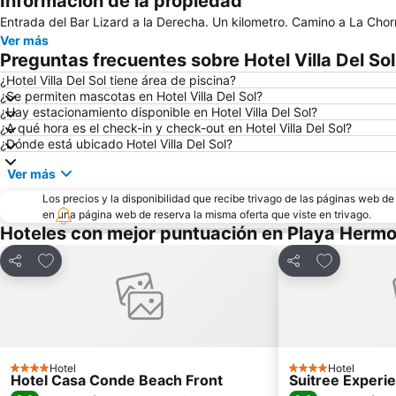
Información de la propiedad
Entrada del Bar Lizard a la Derecha. Un kilometro. Camino a La Chorr
Ver más
Preguntas frecuentes sobre Hotel Villa Del Sol
¿Hotel Villa Del Sol tiene área de piscina?
¿Se permiten mascotas en Hotel Villa Del Sol?
¿Hay estacionamiento disponible en Hotel Villa Del Sol?
¿A qué hora es el check-in y check-out en Hotel Villa Del Sol?
¿Dónde está ubicado Hotel Villa Del Sol?
Ver más
Los precios y la disponibilidad que recibe trivago de las páginas web d
en una página web de reserva la misma oferta que viste en trivago.
Hoteles con mejor puntuación en Playa Herm
Agregar a favoritos
Agregar a f
Compartir
Compartir
Hotel
Hotel
4 Estrellas
4 Estrellas
Hotel Casa Conde Beach Front
Suitree Experi