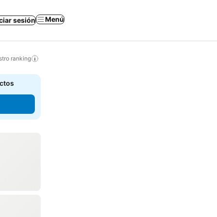
Menú
iciar sesión
tro ranking
actos