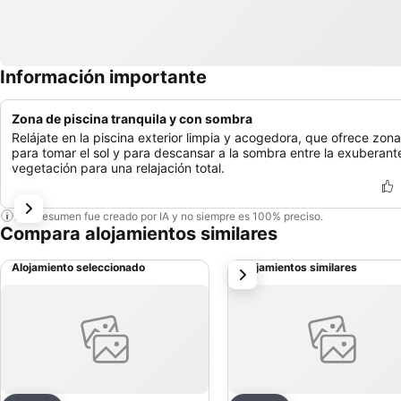
Información importante
Zona de piscina tranquila y con sombra
Relájate en la piscina exterior limpia y acogedora, que ofrece zon
para tomar el sol y para descansar a la sombra entre la exuberant
vegetación para una relajación total.
Este resumen fue creado por IA y no siempre es 100% preciso.
Compara alojamientos similares
Alojamiento seleccionado
Alojamientos similares
siguiente