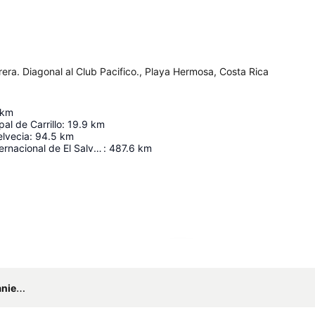
era. Diagonal al Club Pacifico., Playa Hermosa, Costa Rica
km
al de Carrillo
:
19.9
km
lvecia
:
94.5
km
Aeropuerto Internacional de El Salvador
:
487.6
km
Ampliar mapa
duber