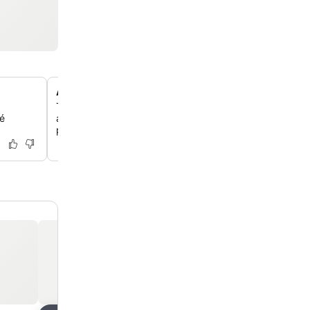
A pocos pasos de una playa tranquila
Tienes acceso directo a una parte menos concurrida d
fé
a solo uno o dos minutos andando, perfecta para paseos
para escuchar el océano.