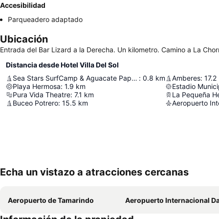
Accesibilidad
Parqueadero adaptado
Ubicación
Entrada del Bar Lizard a la Derecha. Un kilometro. Camino a La Chorr
Distancia desde Hotel Villa Del Sol
Sea Stars SurfCamp & Aguacate Papaya Boat Tours
:
0.8
km
Amberes
:
17.2
Playa Hermosa
:
1.9
km
Estadio Municip
Pura Vida Theatre
:
7.1
km
La Pequeña He
Buceo Potrero
:
15.5
km
Echa un vistazo a atracciones cercanas
Aeropuerto de Tamarindo
Aeropuerto Internacional Daniel O