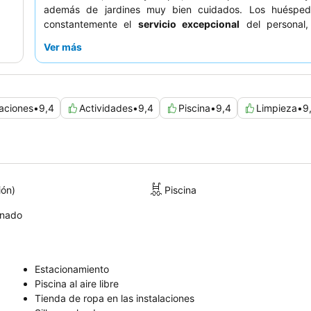
además de jardines muy bien cuidados. Los huésped
constantemente el
servicio excepcional
del personal,
complaciente, y el delicioso desayuno, que incluye opcion
Ver más
y productos frescos locales. Para una estancia más ind
considere reservar un alojamiento con una
cocina comp
equipada
para mayor comodidad.
laciones
•
9,4
Actividades
•
9,4
Piscina
•
9,4
Limpieza
•
9
ión)
Piscina
onado
Estacionamiento
Piscina al aire libre
Tienda de ropa en las instalaciones