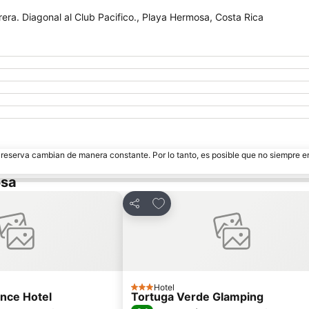
era. Diagonal al Club Pacifico., Playa Hermosa, Costa Rica
e reserva cambian de manera constante. Por lo tanto, es posible que no siempre 
osa
avoritos
Agregar a favoritos
Compartir
Hotel
3 Estrellas
ence Hotel
Tortuga Verde Glamping