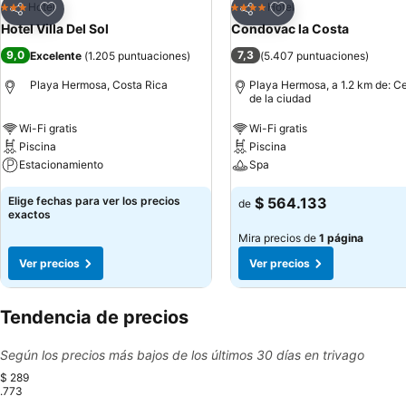
Agregar a favoritos
Agregar a favoritos
Hotel
Hotel
3 Estrellas
4 Estrellas
Compartir
Compartir
Hotel Villa Del Sol
Condovac la Costa
9,0
7,3
Excelente
(
1.205 puntuaciones
)
(
5.407 puntuaciones
)
Playa Hermosa, Costa Rica
Playa Hermosa, a 1.2 km de: C
de la ciudad
Wi-Fi gratis
Wi-Fi gratis
Piscina
Piscina
Estacionamiento
Spa
Elige fechas para ver los precios
$ 564.133
de
exactos
Mira precios de
1 página
Ver precios
Ver precios
Tendencia de precios
Según los precios más bajos de los últimos 30 días en trivago
$ 289
.773