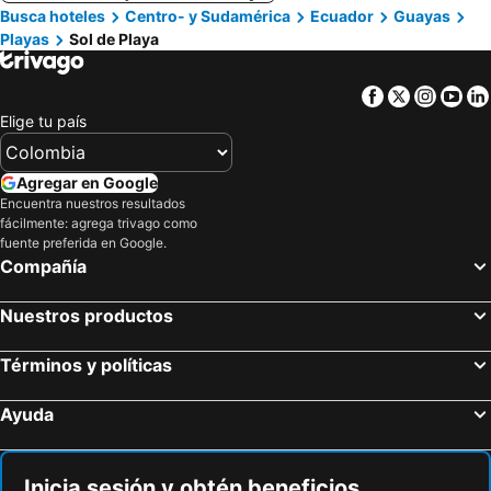
Busca hoteles
Centro- y Sudamérica
Ecuador
Guayas
Playas
Sol de Playa
Facebook
Twitter
Insta
Yo
Elige tu país
Agregar en Google
Encuentra nuestros resultados
fácilmente: agrega trivago como
fuente preferida en Google.
Compañía
Nuestros productos
Términos y políticas
Ayuda
Inicia sesión y obtén beneficios