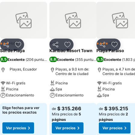
Hotel
Hotel
Hotel
3 Estrellas
4 Estrellas
Compartir
Agregar a favoritos
Compartir
Agregar a favoritos
Compartir
Agregar 
Sol de Playa
Karibao Resort Town
Playa Paraíso
8,5
8,8
8,5
Excelente
(
206 puntuaciones
Excelente
)
(
355 puntuaciones
Excelente
)
(
1.803 
Playas, Ecuador
Playas, a 9.0 km de:
Playas, a 4.7 km de
Centro de la ciudad
Centro de la ciuda
Wi-Fi gratis
Piscina
Wi-Fi gratis
Piscina
Spa
Piscina
Estacionamiento
Estacionamiento
Spa
Ver precios
Ver precios
Ver precios
Elige fechas para ver
$ 315.266
$ 395.215
de
de
los precios exactos
Mira precios de
5
Mira precios de
2
páginas
páginas
Ver precios
Ver precios
Ver precios