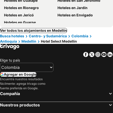
Hoteles en Guatapé
Hoteles en San Jerónimo
Hoteles en Rionegro
Hoteles en Jardín
Hoteles en Jericó
Hoteles en Envigado
Hoteles en Guarne
Ver todos los alojamientos en Medellín
Busca hoteles
Centro- y Sudamérica
Colombia
Antioquia
Medellín
Hotel Select Medellin
Facebook
Twitter
Insta
Yo
Elige tu país
Agregar en Google
Encuentra nuestros resultados
fácilmente: agrega trivago como
fuente preferida en Google.
Compañía
Nuestros productos