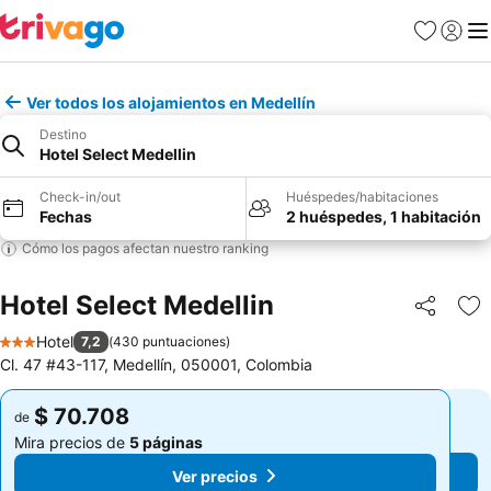
Favoritos
Iniciar 
Me
Ver todos los alojamientos en Medellín
Destino
Hotel Select Medellin
Check-in/out
Huéspedes/habitaciones
Fechas
2 huéspedes, 1 habitación
Cómo los pagos afectan nuestro ranking
Hotel Select Medellin
Compartir
Ag
Hotel
7,2
(
430 puntuaciones
)
3 Estrellas
Cl. 47 #43-117, Medellín, 050001, Colombia
$ 70.708
$ 70.708
de
de
Mira precios de
5 páginas
Mira precios de
5 páginas
Ver precios
Ver precios