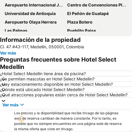
Aeropuerto Internacional José María Córdova
Centro de Convenciones Plaza Mayor
Universidad de Antioquia
El Peñón de Guatapé
Aeropuerto Olaya Herrera
Plaza Botero
Las Palmas
Pueblito Paisa
Información de la propiedad
Parque Comercial El Tesoro
Centro Comercial Oviedo
Cl. 47 #43-117, Medellín, 050001, Colombia
Parque Lleras
Comfama Rionegro - Pueblo Tutucán
Ver más
Feria de las Flores
Parque Explora
Preguntas frecuentes sobre Hotel Select
Jardín Botánico Joaquín Antonio Uribe
Parque de las Luces
Medellin
Parque de los Pies Descalzos
Parque de los Deseos
¿Hotel Select Medellin tiene área de piscina?
¿Se permiten mascotas en Hotel Select Medellin?
El Prado
Valle de Llanogrande
¿Hay estacionamiento disponible en Hotel Select Medellin?
¿Dónde está ubicado Hotel Select Medellin?
La Avanzada
Parque San Antonio
¿Qué atracciones populares están cerca de Hotel Select Medellin?
Parque el Berrío
Cerro Nutibara
Ver más
Popular
Basílica Menor Nuestra Señora de la Candelaria
Los precios y la disponibilidad que recibe trivago de las páginas
Parque Zoológico Santa Fe
Edificio Coltejer
web de reserva cambian de manera constante. Por lo tanto, es
posible que no siempre encuentres en una página web de reserva
Parque Arvi
Medellin Christmas Lighting
la misma oferta que viste en trivago.