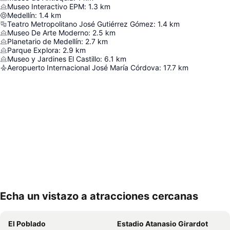
Museo Interactivo EPM
:
1.3
km
Medellín
:
1.4
km
Teatro Metropolitano José Gutiérrez Gómez
:
1.4
km
Museo De Arte Moderno
:
2.5
km
Planetario de Medellín
:
2.7
km
Parque Explora
:
2.9
km
Museo y Jardines El Castillo
:
6.1
km
Aeropuerto Internacional José María Córdova
:
17.7
km
Echa un vistazo a atracciones cercanas
Ampliar mapa
El Poblado
Estadio Atanasio Girardot