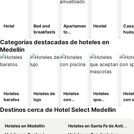
Hotel
Bed and
Apartamen
Hostel
Casa
breakfasts
to
hués
amueblad
Categorías destacadas de hoteles en
o
Medellín
Hoteles
Hoteles de
Hoteles
Hoteles
Hote
baratos
lujo
con
que
con 
piscina
aceptan
Destinos cerca de Hotel Select Medellin
mascotas
Hoteles en Medellín
Hoteles en Santa Fe de Antioquia