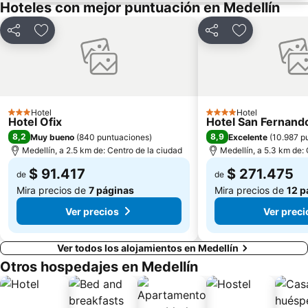
La Torre
Plaza de Cisneros
Hoteles con mejor puntuación en Medellín
Calle Carabobo
Planetario de Medellín
Compartir
Agregar a favoritos
Compartir
Agregar a fav
Granizal
Villa Guadalupe
San Pablo
Museo de Antioquia
El Compromiso
Aldea Pablo VI
Carpinelo
Las Campanas
Hotel
Hotel
3 Estrellas
4 Estrellas
Hotel Ofix
Hotel San Fernand
8,2
8,9
Muy bueno
(
840 puntuaciones
)
Excelente
(
10.987 p
Medellín, a 2.5 km de: Centro de la ciudad
Medellín, a 5.3 km de:
$ 91.417
$ 271.475
de
de
Mira precios de
7 páginas
Mira precios de
12 p
Ver precios
Ver preci
Ver todos los alojamientos en Medellín
Otros hospedajes en Medellín