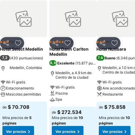
Hotel
Hotel
Hotel
3 Estrellas
5 Estrellas
3 Estrellas
Compartir
Agregar a favoritos
Compartir
Agregar a favoritos
Compartir
Agregar 
Hotel Select Medellin
Hotel Dann Carlton
Hotel Nutibara
Medellin
7,2
7,6
(
430 puntuaciones
)
Bueno
(
6.346 pun
8,9
Excelente
(
15.877 puntuaciones
)
Medellín, Colombia
Medellín, a 1.0 km 
Centro de la ciuda
Medellín, a 4.9 km de:
Centro de la ciudad
Wi-Fi gratis
Wi-Fi gratis
Wi-Fi gratis
Estacionamiento
Aire acondicionado
Piscina
Mascotas permitidas
Restaurante
Spa
$ 70.708
$ 75.858
de
de
$ 272.534
de
Mira precios de
5
Mira precios de
10
Mira precios de
10
páginas
páginas
páginas
Ver precios
Ver precios
Ver precios