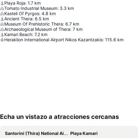
Playa Roja
:
1.7
km
Tomato Industrial Museum
:
3.3
km
Kasteli Of Pyrgos
:
4.8
km
Ancient Thera
:
6.5
km
Museum Of Prehistoric Thera
:
6.7
km
Archaeological Museum of Thera
:
7
km
Kamari Beach
:
7.2
km
Heraklion International Airport Nikos Kazantzakis
:
115.6
km
Echa un vistazo a atracciones cercanas
Ampliar mapa
Santorini (Thira) National Airport
Playa Kamari