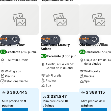
Hotel
Hotel
Hotel
3 Estrellas
4 Estrellas
4 Estrellas
Compartir
Agregar a favoritos
Compartir
Agregar a favoritos
Compartir
Agregar 
Santorini View
SantAnna Luxury
Oia Sunset Villas
Suites
8,9
9,6
Excelente
(
762 puntuaciones
)
Excelente
(
773 pu
9,7
Excelente
(
1.350 puntuaciones
)
Akrotiri, Grecia
Oia, a 0.5 km de: C
de la ciudad
Akrotiri, a 9.4 km de:
Centro de la ciudad
Wi-Fi gratis
Wi-Fi gratis
Wi-Fi gratis
Piscina
Piscina
Piscina
Estacionamiento
Spa
Spa
Ver precios
Ver precios
$ 360.445
$ 389.115
de
de
Ver precios
$ 331.847
de
Mira precios de
9
Mira precios de
10
Mira precios de
6
páginas
páginas
páginas