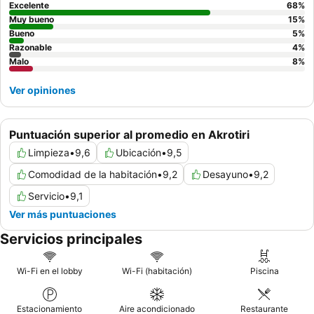
Excelente
68
%
Muy bueno
15
%
Bueno
5
%
Razonable
4
%
Malo
8
%
Ver opiniones
Puntuación superior al promedio en Akrotiri
Limpieza
•
9,6
Ubicación
•
9,5
Comodidad de la habitación
•
9,2
Desayuno
•
9,2
Servicio
•
9,1
Ver más puntuaciones
Servicios principales
Wi-Fi en el lobby
Wi-Fi (habitación)
Piscina
Estacionamiento
Aire acondicionado
Restaurante