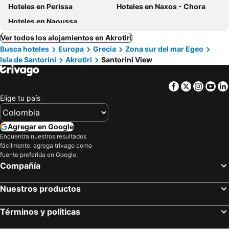
Hoteles en Perissa
Hoteles en Naxos - Chora
Hoteles en Naoussa
Ver todos los alojamientos en Akrotiri
Busca hoteles
Europa
Grecia
Zona sur del mar Egeo
Isla de Santorini
Akrotiri
Santorini View
Facebook
Twitter
Insta
Yo
Elige tu país
Agregar en Google
Encuentra nuestros resultados
fácilmente: agrega trivago como
fuente preferida en Google.
Compañía
Nuestros productos
Términos y políticas