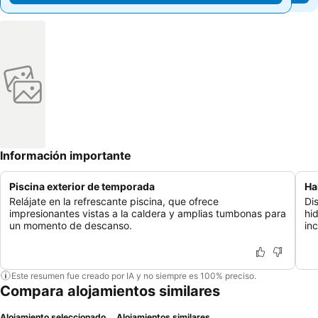
Información importante
Piscina exterior de temporada
Ha
Relájate en la refrescante piscina, que ofrece
Di
impresionantes vistas a la caldera y amplias tumbonas para
hi
un momento de descanso.
in
Este resumen fue creado por IA y no siempre es 100% preciso.
Compara alojamientos similares
Alojamiento seleccionado
Alojamientos similares