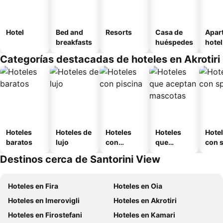
Hotel
Bed and
Resorts
Casa de
Apar
breakfasts
huéspedes
hotel
Categorías destacadas de hoteles en Akrotiri
Hoteles
Hoteles de
Hoteles
Hoteles
Hote
baratos
lujo
con
que
con 
piscina
aceptan
Destinos cerca de Santorini View
mascotas
Hoteles en Fira
Hoteles en Oia
Hoteles en Imerovigli
Hoteles en Akrotiri
Hoteles en Firostefani
Hoteles en Kamari