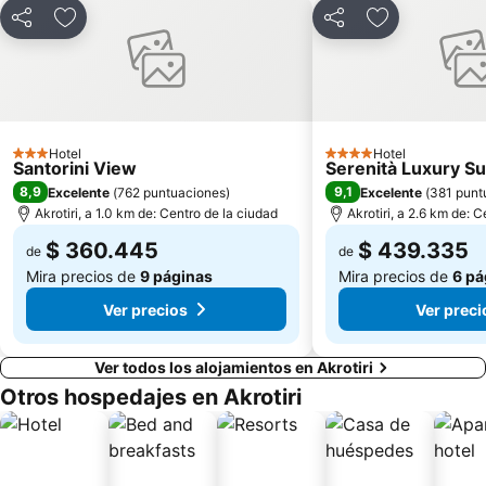
Compartir
Agregar a favoritos
Compartir
Agregar a fav
Hotel
Hotel
3 Estrellas
4 Estrellas
Santorini View
Serenità Luxury Su
8,9
9,1
Excelente
(
762 puntuaciones
)
Excelente
(
381 punt
Akrotiri, a 1.0 km de: Centro de la ciudad
Akrotiri, a 2.6 km de: 
$ 360.445
$ 439.335
de
de
Mira precios de
9 páginas
Mira precios de
6 pá
Ver precios
Ver preci
Ver todos los alojamientos en Akrotiri
Otros hospedajes en Akrotiri