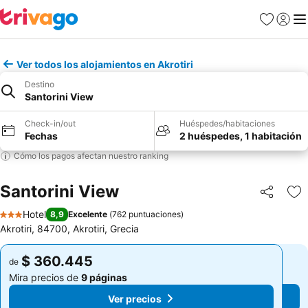
Favoritos
Iniciar 
Me
Ver todos los alojamientos en Akrotiri
Destino
Santorini View
Check-in/out
Huéspedes/habitaciones
Fechas
2 huéspedes, 1 habitación
Cómo los pagos afectan nuestro ranking
Santorini View
Compartir
Ag
Hotel
8,9
Excelente
(
762 puntuaciones
)
3 Estrellas
Akrotiri, 84700, Akrotiri, Grecia
$ 360.445
$ 360.445
de
de
Mira precios de
9 páginas
Mira precios de
9 páginas
Ver precios
Ver precios