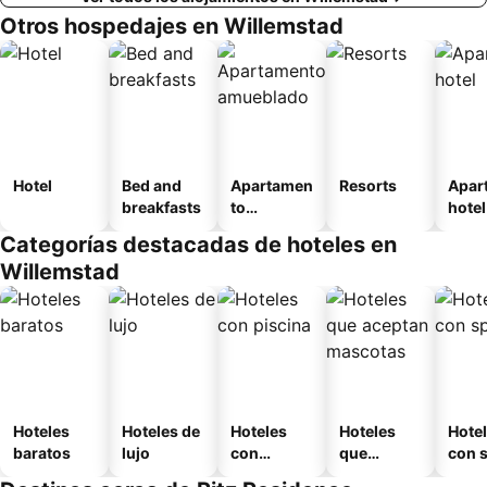
Otros hospedajes en Willemstad
Hotel
Bed and
Apartamen
Resorts
Apar
breakfasts
to
hotel
amueblad
Categorías destacadas de hoteles en
o
Willemstad
Hoteles
Hoteles de
Hoteles
Hoteles
Hote
baratos
lujo
con
que
con 
piscina
aceptan