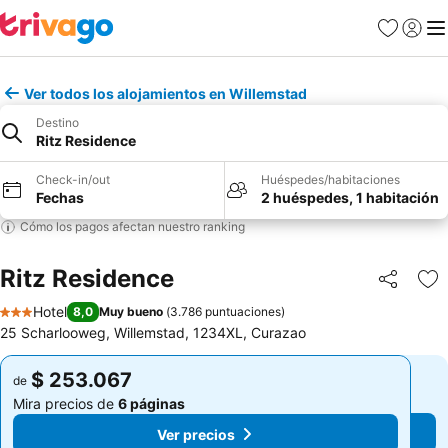
Favoritos
Iniciar 
Me
Ver todos los alojamientos en Willemstad
Destino
Ritz Residence
Check-in/out
Huéspedes/habitaciones
Fechas
2 huéspedes, 1 habitación
Cómo los pagos afectan nuestro ranking
Ritz Residence
Compartir
Ag
Hotel
8,0
Muy bueno
(
3.786 puntuaciones
)
3 Estrellas
25 Scharlooweg, Willemstad, 1234XL, Curazao
$ 253.067
$ 253.067
de
de
Mira precios de
6 páginas
Mira precios de
6 páginas
Ver precios
Ver precios