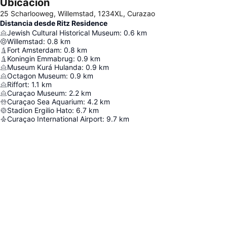
Ubicación
25 Scharlooweg, Willemstad, 1234XL, Curazao
Distancia desde Ritz Residence
Jewish Cultural Historical Museum
:
0.6
km
Willemstad
:
0.8
km
Fort Amsterdam
:
0.8
km
Koningin Emmabrug
:
0.9
km
Museum Kurá Hulanda
:
0.9
km
Octagon Museum
:
0.9
km
Riffort
:
1.1
km
Curaçao Museum
:
2.2
km
Curaçao Sea Aquarium
:
4.2
km
Stadion Ergilio Hato
:
6.7
km
Curaçao International Airport
:
9.7
km