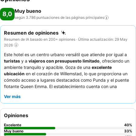
Muy bueno
8,0
según 3.786 puntuaciones de las páginas
principales
Resumen de opiniones
Resumen de IA basado en 200+ opiniones · Última actualización: 29 May
2026
Este hotel es un centro urbano versátil que atiende por igual a
turistas
y a
viajeros con presupuesto limitado
, ofreciendo un
ambiente tranquilo y apacible. Goza de una
excelente
ubicación
en el corazón de Willemstad, lo que proporciona un
cómodo acceso a lugares destacados como Punda y el puente
flotante Queen Emma. El establecimiento cuenta con una
excelente zona de piscina
con un bar y restaurante cercanos,
Ver más
perfectos para relajarse después de un día de exploración. Los
huéspedes elogian constantemente al
personal amable y
atento
y el
variado desayuno bufé
con estaciones de cocina en
Opiniones
vivo. Para una estancia más tranquila, los huéspedes deberían
considerar solicitar una habitación en la sección de nueva
Excelente
40
%
construcción o un apartamento de categoría superior.
Muy bueno
33
%