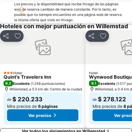
Los precios y la disponibilidad que recibe trivago de las páginas
web de reserva cambian de manera constante. Por lo tanto, es
posible que no siempre encuentres en una página web de reserva
la misma oferta que viste en trivago.
Hoteles con mejor puntuación en Willemstad
Compartir
Agregar a favoritos
Compartir
Agregar a fa
Hotel
Hotel
3 Estrellas
Quint's Travelers Inn
Wynwood Boutiqu
9,2
9,1
Excelente
(
1.248 puntuaciones
)
Excelente
(
1.017 pu
Willemstad, a 5.5 km de: Centro de la ciudad
Willemstad, a 0.4 km d
$ 220.233
$ 278.122
de
de
Mira precios de
6 páginas
Mira precios de
8 p
Ver precios
Ver prec
Ver todos los alojamientos en Willemstad