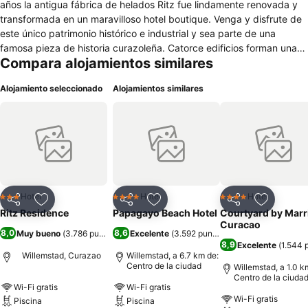
años la antigua fábrica de helados Ritz fue lindamente renovada y
transformada en un maravilloso hotel boutique. Venga y disfrute de
este único patrimonio histórico e industrial y sea parte de una
famosa pieza de historia curazoleña. Catorce edificios forman una
Compara alojamientos similares
pequeña villa donde se puede pasear y disfrutar de los servicios e
instalaciones del hotel dentro de un ambiente colorido. Los
Alojamiento seleccionado
Alojamientos similares
habitaciones espaciosos disponen de muebles modernos. Los
habitaciones totalmente equipados incluyen una cocina pequeña,
sofá, baño y terraza exterior. El Village ofrece un restaurante al lado
de la piscina, que sirve desayuno y cena diariamente desde las
07:30 h hasta las 11:00 h y desde las 18:00 h hasta las 21:00 h. El
bar abre a las 15:00 h. La propiedad está situada en el centro
histórico de la capital, a tan solo 15 minutos en carro del aeropuerto
de Curazao. Es un paseo agradable a pie de unos pocos minutos
Hotel
Hotel
Hotel
3 Estrellas
4 Estrellas
4 Estrellas
Compartir
Agregar a favoritos
Compartir
Agregar a favoritos
Compartir
Agregar 
del hotel a los dos barrios céntricos de Willemstad (Punda y
Ritz Residence
Papagayo Beach Hotel
Courtyard by Marr
Otrabanda), donde se encuentran tiendas, restaurantes, bares,
Curacao
8,0
8,6
Muy bueno
(
3.786 puntuaciones
Excelente
)
(
3.592 puntuaciones
)
clubes nocturnos etc. ¡El Ritz Village es una experiencia de hotel
8,9
Excelente
(
1.544 
verdaderamente única!.
Willemstad, Curazao
Willemstad, a 6.7 km de:
Centro de la ciudad
Willemstad, a 1.0 k
Centro de la ciuda
Wi-Fi gratis
Wi-Fi gratis
Wi-Fi gratis
Piscina
Piscina