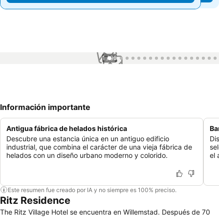
1 / 99
Información importante
Antigua fábrica de helados histórica
Ba
Descubre una estancia única en un antiguo edificio
Di
industrial, que combina el carácter de una vieja fábrica de
se
helados con un diseño urbano moderno y colorido.
el
Este resumen fue creado por IA y no siempre es 100% preciso.
Ritz Residence
The Ritz Village Hotel se encuentra en Willemstad. Después de 70