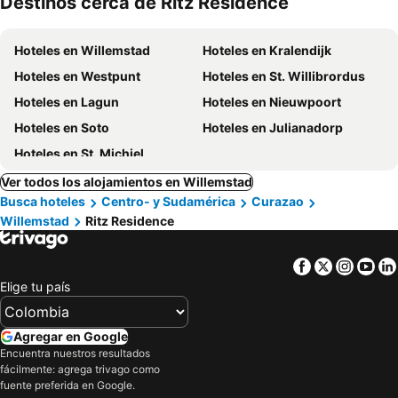
Destinos cerca de Ritz Residence
mascotas
Hoteles en Willemstad
Hoteles en Kralendijk
Hoteles en Westpunt
Hoteles en St. Willibrordus
Hoteles en Lagun
Hoteles en Nieuwpoort
Hoteles en Soto
Hoteles en Julianadorp
Hoteles en St. Michiel
Ver todos los alojamientos en Willemstad
Busca hoteles
Centro- y Sudamérica
Curazao
Willemstad
Ritz Residence
Facebook
Twitter
Insta
Yo
Elige tu país
Agregar en Google
Encuentra nuestros resultados
fácilmente: agrega trivago como
fuente preferida en Google.