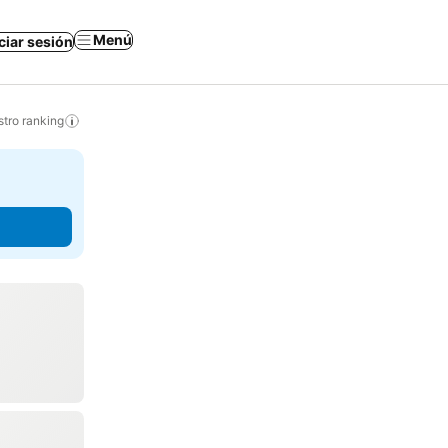
Menú
iciar sesión
tro ranking