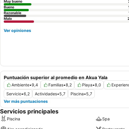
Muy bueno
Bueno
Razonable
Malo
Ver opiniones
Puntuación superior al promedio en Akua Yala
Ambiente
•
9,4
Familias
•
8,2
Playa
•
8,0
Experien
Servicio
•
6,2
Actividades
•
5,7
Piscina
•
5,7
Ver más puntuaciones
Servicios principales
Piscina
Spa