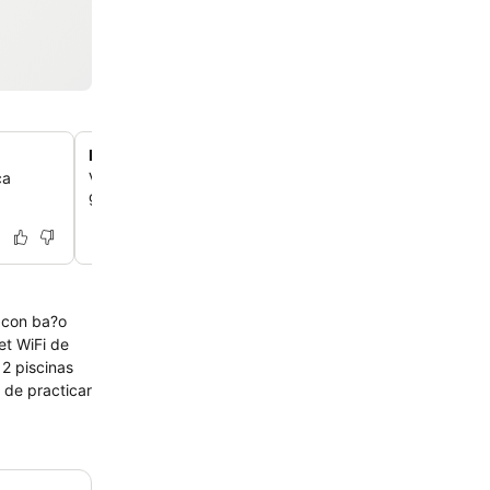
Parque acuático con toboganes gigantes
ca
Vive la emoción en el parque acuático del hotel, con t
gigantes y zonas dedicadas tanto para adultos como pa
s con ba?o
et WiFi de
2 piscinas
 de practicar