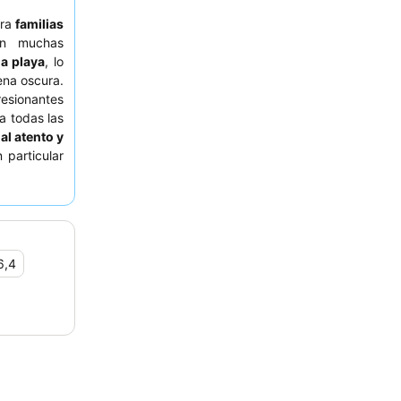
ara
familias
on muchas
la playa
, lo
ena oscura.
resionantes
ra todas las
al atento y
n particular
experiencia
 con vistas
6,4