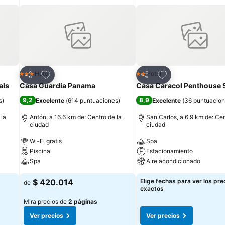
Agregar a favoritos
Agregar a favorit
Hotel
Hotel
3 Estrellas
2 Estrellas
Compartir
Compartir
als
Casa Guardia Panama
Casa Caracol Penthouse 
9,2
8,9
s
)
Excelente
(
614 puntuaciones
)
Excelente
(
36 puntuacio
 la
Antón, a 16.6 km de: Centro de la
San Carlos, a 6.9 km de: Cen
ciudad
ciudad
Wi-Fi gratis
Spa
Piscina
Estacionamiento
Spa
Aire acondicionado
$ 420.014
Elige fechas para ver los pre
de
exactos
Mira precios de
2 páginas
Ver precios
Ver precios