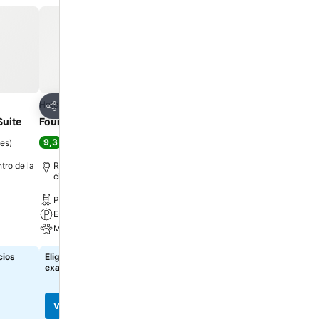
os
Agregar a favoritos
Agregar a favor
Hotel
Hotel
Compartir
Compartir
Suite
Founders Piso 10
Villa Astoria
9,3
/
nes
)
Excelente
(
6 puntuaciones
)
Puntuación no disponi
tro de la
Río Hato, a 0.1 km de: Centro de la
Antón, a 0.8 km de: Centr
ciudad
ciudad
Piscina
Estacionamiento
Wi-Fi gratis
Mascotas permitidas
cios
Elige fechas para ver los precios
Elige fechas para ver los 
exactos
exactos
Ver precios
Ver precios