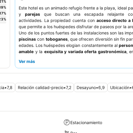
21
%
19
%
Este hotel es un animado refugio frente a la playa, ideal p
17
%
y
parejas
que buscan una escapada relajante c
23
%
actividades. La propiedad cuenta con
acceso directo a 
que permite a los huéspedes disfrutar de paseos por la ar
Uno de los puntos fuertes de las instalaciones son las imp
piscinas
con
toboganes
, que ofrecen diversión sin fin pa
edades. Los huéspedes elogian constantemente al
person
amable
y la
exquisita y variada oferta gastronómica
, e
el completo desayuno bufé con vistas al mar. Para una 
Ver más
realmente memorable, considere reservar una
habitación
al mar
para apreciar plenamente el entorno tranquilo.
cia
•
7,8
Relación calidad-precio
•
7,2
Desayuno
•
6,9
Ubicación
•
Estacionamiento