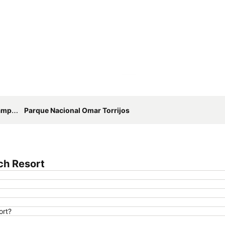
Ampliar mapa
pana
Parque Nacional Omar Torrijos
ch Resort
ort?