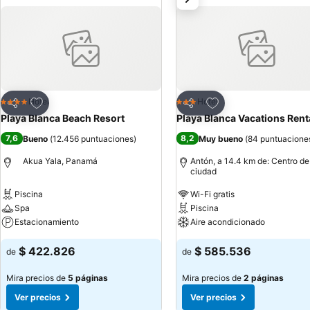
Agregar a favoritos
Agregar a favoritos
Hotel
Hotel
4 Estrellas
3 Estrellas
Compartir
Compartir
Playa Blanca Beach Resort
Playa Blanca Vacations Rent
7,6
8,2
Bueno
(
12.456 puntuaciones
)
Muy bueno
(
84 puntuacione
Akua Yala, Panamá
Antón, a 14.4 km de: Centro de
ciudad
Piscina
Wi-Fi gratis
Spa
Piscina
Estacionamiento
Aire acondicionado
$ 422.826
$ 585.536
de
de
Mira precios de
5 páginas
Mira precios de
2 páginas
Ver precios
Ver precios