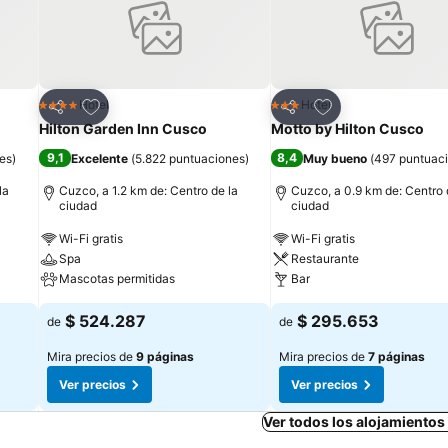
Agregar a favoritos
Agregar a favorit
Hotel
Hotel
4 Estrellas
3 Estrellas
Compartir
Compartir
Hilton Garden Inn Cusco
Motto by Hilton Cusco
9,1
8,4
es
)
Excelente
(
5.822 puntuaciones
)
Muy bueno
(
497 puntuac
la
Cuzco, a 1.2 km de: Centro de la
Cuzco, a 0.9 km de: Centro 
ciudad
ciudad
Wi-Fi gratis
Wi-Fi gratis
Spa
Restaurante
Mascotas permitidas
Bar
$ 524.287
$ 295.653
de
de
Mira precios de
9 páginas
Mira precios de
7 páginas
Ver precios
Ver precios
Ver todos los alojamiento