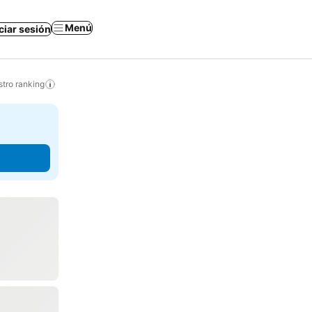
Menú
iciar sesión
tro ranking