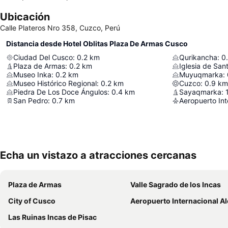
Ubicación
Calle Plateros Nro 358, Cuzco, Perú
Distancia desde Hotel Oblitas Plaza De Armas Cusco
Ciudad Del Cusco
:
0.2
km
Qurikancha
:
0
Plaza de Armas
:
0.2
km
Iglesia de Sa
Museo Inka
:
0.2
km
Muyuqmarka
:
Museo Histórico Regional
:
0.2
km
Cuzco
:
0.9
km
Piedra De Los Doce Ángulos
:
0.4
km
Sayaqmarka
:
San Pedro
:
0.7
km
Echa un vistazo a atracciones cercanas
Plaza de Armas
Valle Sagrado de los Incas
City of Cusco
Aeropuerto Internacional Alejandro Velasco A
Las Ruinas Incas de Pisac