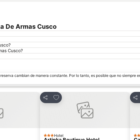
aza De Armas Cusco
usco?
rmas Cusco?
e reserva cambian de manera constante. Por lo tanto, es posible que no siempre 
itos
Agregar a favoritos
Compartir
Com
Hotel
3 Estrellas
3 E
Artinka Boutique Hotel
Ca