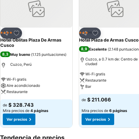
Agregar a favoritos
Agregar a favoritos
Hotel
Hotel
4 Estrellas
3 Estrellas
Compartir
Compartir
Hotel Oblitas Plaza De Armas
Hotel Plaza de Armas Cusco
Cusco
8,9
Excelente
(
2.148 puntuacion
8,3
Muy bueno
(
1.125 puntuaciones
)
Cuzco, a 0.7 km de: Centro de 
ciudad
Cuzco, Perú
Wi-Fi gratis
Wi-Fi gratis
Restaurante
Aire acondicionado
Bar
Restaurante
$ 211.066
de
$ 328.743
de
Mira precios de
4 páginas
Mira precios de
6 páginas
Ver precios
Ver precios
Tendencia de precios