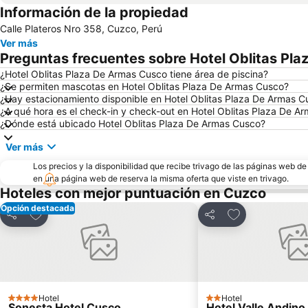
Información de la propiedad
Calle Plateros Nro 358, Cuzco, Perú
Ver más
Preguntas frecuentes sobre Hotel Oblitas Pl
¿Hotel Oblitas Plaza De Armas Cusco tiene área de piscina?
¿Se permiten mascotas en Hotel Oblitas Plaza De Armas Cusco?
¿Hay estacionamiento disponible en Hotel Oblitas Plaza De Armas C
¿A qué hora es el check-in y check-out en Hotel Oblitas Plaza De A
¿Dónde está ubicado Hotel Oblitas Plaza De Armas Cusco?
Ver más
Los precios y la disponibilidad que recibe trivago de las páginas web d
en una página web de reserva la misma oferta que viste en trivago.
Hoteles con mejor puntuación en Cuzco
Opción destacada
Agregar a favoritos
Agregar a favor
Compartir
Compartir
Hotel
Hotel
4 Estrellas
2 Estrellas
Sonesta Hotel Cusco
Hotel Valle Andino