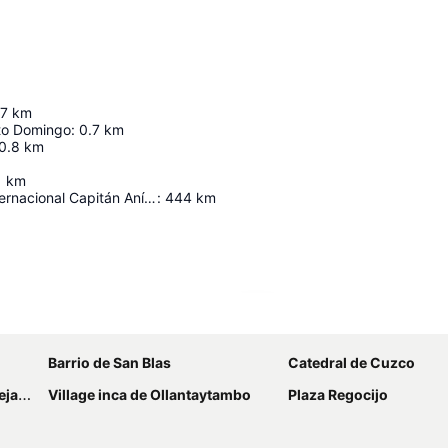
.7
km
nto Domingo
:
0.7
km
0.8
km
1
km
Aeropuerto Internacional Capitán Aníbal Arab Fadul
:
444
km
Ampliar mapa
Barrio de San Blas
Catedral de Cuzco
stete
Village inca de Ollantaytambo
Plaza Regocijo