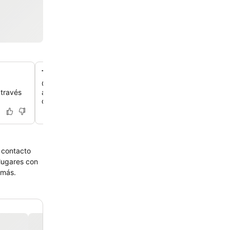
Terraza en la azotea con vistas a la ciudad
Contempla las vistas panorámicas de Cusco desde la te
 través
azotea del hotel, un lugar ideal para relajarte y disfruta
de la ciudad.
l contacto
 lugares con
 más.