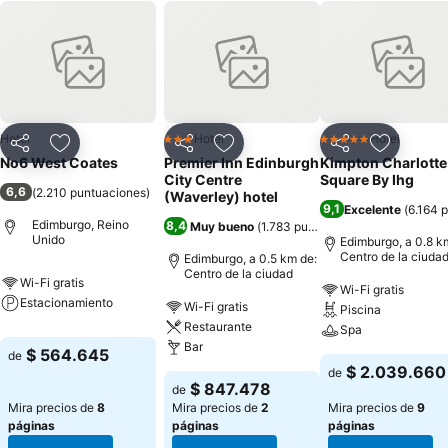
Hotel
Hotel
Hotel
3 Estrellas
5 Estrellas
Compartir
Agregar a favoritos
Compartir
Agregar a favoritos
Compartir
Agregar 
No6 West Coates
Premier Inn Edinburgh
Kimpton Charlotte
City Centre
Square By Ihg
6,6
(
2.210 puntuaciones
)
(Waverley) hotel
9,1
Excelente
(
6.164 
Edimburgo, Reino
8,4
Muy bueno
(
1.783 puntuaciones
)
Unido
Edimburgo, a 0.8 k
Centro de la ciuda
Edimburgo, a 0.5 km de:
Centro de la ciudad
Wi-Fi gratis
Wi-Fi gratis
Estacionamiento
Wi-Fi gratis
Piscina
Restaurante
Spa
Bar
$ 564.645
de
$ 2.039.660
de
$ 847.478
de
Mira precios de
8
Mira precios de
2
Mira precios de
9
páginas
páginas
páginas