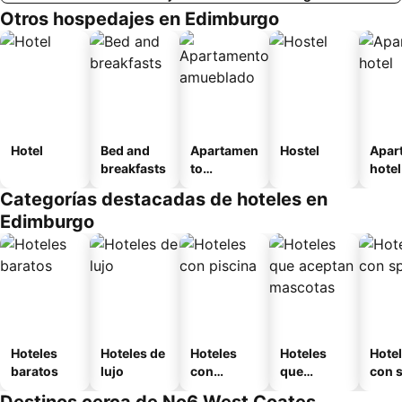
Otros hospedajes en Edimburgo
Hotel
Bed and
Apartamen
Hostel
Apar
breakfasts
to
hotel
amueblad
Categorías destacadas de hoteles en
o
Edimburgo
Hoteles
Hoteles de
Hoteles
Hoteles
Hote
baratos
lujo
con
que
con 
piscina
aceptan