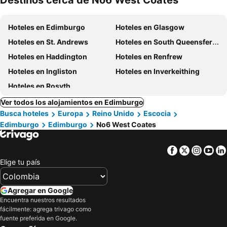
Destinos cerca de No6 West Coates
mascotas
Hoteles en Edimburgo
Hoteles en Glasgow
Hoteles en St. Andrews
Hoteles en South Queensferry
Hoteles en Haddington
Hoteles en Renfrew
Hoteles en Ingliston
Hoteles en Inverkeithing
Hoteles en Rosyth
Ver todos los alojamientos en Edimburgo
Busca hoteles
Europa
Reino Unido
Escocia
Edimburgo
Edimburgo
No6 West Coates
Facebook
Twitter
Insta
Yo
Elige tu país
Agregar en Google
Encuentra nuestros resultados
fácilmente: agrega trivago como
fuente preferida en Google.