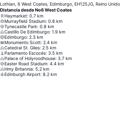
Lothian, 6 West Coates, Edimburgo, EH125JG, Reino Unido
Distancia desde No6 West Coates
Haymarket
:
0.7
km
Murrayfield Stadium
:
0.8
km
Tynecastle Park
:
0.8
km
Castillo De Edimburgo
:
1.9
km
Edimburgo
:
2.3
km
Monumento Scott
:
2.4
km
Catedral St. Giles
:
2.5
km
Parlamento Escocés
:
3.5
km
Palace of Holyroodhouse
:
3.7
km
Easter Road Stadium
:
4.4
km
Hmy Britannia
:
5.2
km
Edinburgh Airport
:
8.2
km