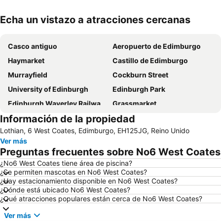
Echa un vistazo a atracciones cercanas
Ampliar mapa
Casco antiguo
Aeropuerto de Edimburgo
Haymarket
Castillo de Edimburgo
Murrayfield
Cockburn Street
University of Edinburgh
Edinburgh Park
Edinburgh Waverley Railway Station
Grassmarket
Información de la propiedad
City Art Centre
Palacio de Holyroodhouse
Lothian, 6 West Coates, Edimburgo, EH125JG, Reino Unido
Holyrood
Gleneagles Golf Resort
Ver más
Preguntas frecuentes sobre No6 West Coates
¿No6 West Coates tiene área de piscina?
¿Se permiten mascotas en No6 West Coates?
¿Hay estacionamiento disponible en No6 West Coates?
¿Dónde está ubicado No6 West Coates?
¿Qué atracciones populares están cerca de No6 West Coates?
Ver más