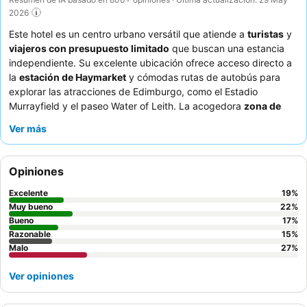
2026
Este hotel es un centro urbano versátil que atiende a
turistas
y
viajeros con presupuesto limitado
que buscan una estancia
independiente. Su excelente ubicación ofrece acceso directo a
la
estación de Haymarket
y cómodas rutas de autobús para
explorar las atracciones de Edimburgo, como el Estadio
Murrayfield y el paseo Water of Leith. La acogedora
zona de
salón común
, que cuenta con chimenea y microondas, ofrece
Ver más
un espacio cómodo para relajarse y disfrutar de comidas
informales. Los huéspedes elogian constantemente la
amabilidad del personal, especialmente con el eficiente
Opiniones
proceso de auto check-in
y la comunicación a distancia. Para
una experiencia más tranquila, considere solicitar una habitación
Excelente
19
%
con vistas al jardín.
Muy bueno
22
%
Bueno
17
%
Razonable
15
%
Malo
27
%
Ver opiniones