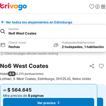
Favoritos
Iniciar 
Me
Ver todos los alojamientos en Edimburgo
Destino
No6 West Coates
Check-in/out
Huéspedes/habitaciones
Fechas
2 huéspedes, 1 habitación
Cómo los pagos afectan nuestro ranking
No6 West Coates
Compartir
Ag
Hotel
6,6
(
2.210 puntuaciones
)
Lothian, 6 West Coates, Edimburgo, EH125JG, Reino Unido
$ 564.645
$ 564.645
de
de
Mira precios de
8 páginas
Mira precios de
8 páginas
Ver precios
Ver precios