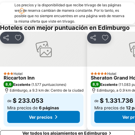
Los precios y la disponibilidad que recibe trivago de las páginas
web de reserva cambian de manera constante. Por lo tanto, es
posible que no siempre encuentres en una página web de reserva
la misma oferta que viste en trivago.
Hoteles con mejor puntuación en Edimburgo
Compartir
Agregar a favoritos
Compartir
Agregar a fa
Hotel
Hotel
3 Estrellas
5 Estrellas
Riccarton Inn
Sheraton Grand Ho
8,6
8,9
Excelente
(
1.577 puntuaciones
)
Excelente
(
11.083 p
Edimburgo, a 9.3 km de: Centro de la ciudad
Edimburgo, a 0.9 km de
$ 233.053
$ 1.331.736
de
de
Mira precios de
6 páginas
Mira precios de
12 p
Ver precios
Ver p
Ver todos los alojamientos en Edimburgo