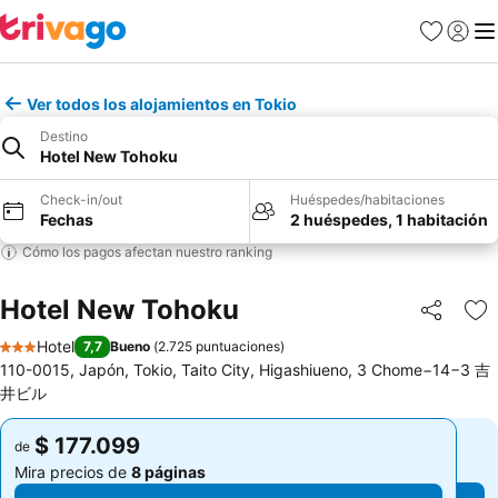
Favoritos
Iniciar 
Me
Ver todos los alojamientos en Tokio
Destino
Hotel New Tohoku
Check-in/out
Huéspedes/habitaciones
Fechas
2 huéspedes, 1 habitación
Cómo los pagos afectan nuestro ranking
Hotel New Tohoku
Compartir
Ag
Hotel
7,7
Bueno
(
2.725 puntuaciones
)
3 Estrellas
110-0015, Japón, Tokio, Taito City, Higashiueno, 3 Chome−14−3 吉
井ビル
$ 177.099
$ 177.099
de
de
Mira precios de
8 páginas
Mira precios de
8 páginas