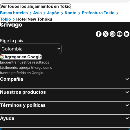
Ver todos los alojamientos en Tokio
Busca hoteles
Asia
Japón
Kanto
Prefectura Tokio
Tokio
Hotel New Tohoku
Facebook
Twitter
Insta
Yo
Elige tu país
Agregar en Google
Encuentra nuestros resultados
fácilmente: agrega trivago como
fuente preferida en Google.
Compañía
Nuestros productos
Términos y políticas
Ayuda