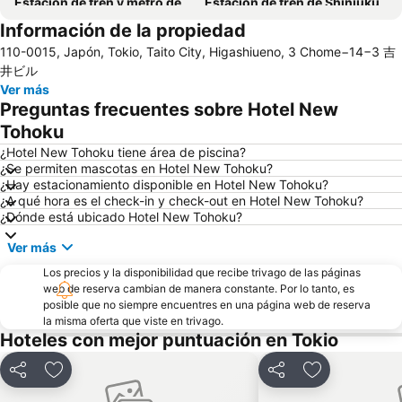
Estación de tren y metro de Asakusa
Estación de tren de Shinjuku
Información de la propiedad
Estación de tren de Shinagawa
Aeropuerto Internacional de Haneda
110-0015, Japón, Tokio, Taito City, Higashiueno, 3 Chome−14−3 吉
Akihabara Metro Station
Shinjuku Metro Station
井ビル
Estación de tren de Akihabara
Ginza Metro Station
Ver más
Preguntas frecuentes sobre Hotel New
Tokyo Disney Resort
Ueno Metro Station
Tohoku
Sensoji Temple
Roppongi
¿Hotel New Tohoku tiene área de piscina?
Tokyo Metro Station
Haneda Airport International Terminal Station
¿Se permiten mascotas en Hotel New Tohoku?
¿Hay estacionamiento disponible en Hotel New Tohoku?
Tokyo International Airport
Hatchōbori Metro Station
¿A qué hora es el check-in y check-out en Hotel New Tohoku?
Estación de tren de Kinshicho
Adachi
¿Dónde está ubicado Hotel New Tohoku?
Tokyo Disneyland
Tokyo Dome City Hall
Ver más
Ikebukuro Metro Station
Odaiba
Los precios y la disponibilidad que recibe trivago de las páginas
Sumida
Otemachi
web de reserva cambian de manera constante. Por lo tanto, es
posible que no siempre encuentres en una página web de reserva
Chuo
Akasaka
la misma oferta que viste en trivago.
Hoteles con mejor puntuación en Tokio
Kabukicho
Shin-Okubo station
Gobierno Metropolitano de Tokio
Yoyogi park
Compartir
Agregar a favoritos
Compartir
Agregar a fav
Kotake-mukaihara Metro Station
Nakano