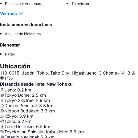
Posib. abrir ventanas
Televisión
Ver más
Instalaciones deportivas
Alquiler de bicicletas
Bienestar
Batas
Ubicación
110-0015, Japón, Tokio, Taito City, Higashiueno, 3 Chome−14−3 吉
井ビル
Distancia desde Hotel New Tohoku
Ueno
:
0.2
km
Tokyo Dome
:
2.5
km
Tokyo Skytree
:
2.9
km
Donjon Principal
:
3.3
km
Nippon Budokan
:
3.3
km
Kōkyo
:
3.9
km
Tokio
:
5.2
km
Torre De Tokio
:
6.5
km
Toyoko Inn Shinjuku Kabukicho
:
6.9
km
Estadio Nacional
:
6.9
km