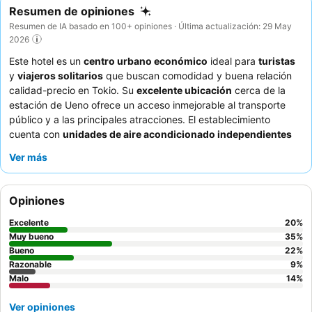
Resumen de opiniones
Resumen de IA basado en 100+ opiniones · Última actualización: 29 May
2026
Este hotel es un
centro urbano económico
ideal para
turistas
y
viajeros solitarios
que buscan comodidad y buena relación
calidad-precio en Tokio. Su
excelente ubicación
cerca de la
estación de Ueno ofrece un acceso inmejorable al transporte
público y a las principales atracciones. El establecimiento
cuenta con
unidades de aire acondicionado independientes
en cada habitación, lo que garantiza un confort personalizado
Ver más
para cada huésped. Los huéspedes elogian constantemente la
excepcional amabilidad del personal
y su disposición a
ayudar, y muchos agradecen su asistencia con el equipaje y los
Opiniones
registros de entrada anticipados. Para una experiencia más
tranquila, considere solicitar una habitación alejada de los
Excelente
20
%
pasillos principales.
Muy bueno
35
%
Bueno
22
%
Razonable
9
%
Malo
14
%
Ver opiniones