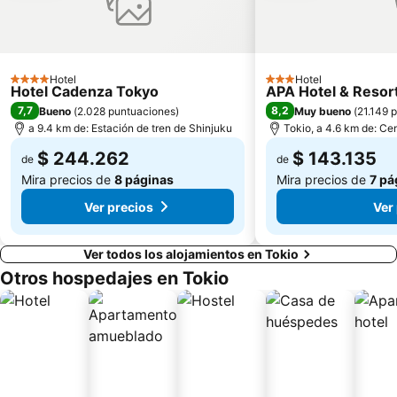
Haneda Airport Terminal 2
Yokohama Station
Kanazawa
Ueno-Hirokoji Metro Station
Jimbocho Station
Nihombashi
Hotel
Hotel
4 Estrellas
3 Estrellas
Hotel Cadenza Tokyo
APA Hotel & Reso
Higashi-Ginza Metro Station
Minato
7,7
8,2
Bueno
(
2.028 puntuaciones
)
Muy bueno
(
21.149 
Estadio de béisbol de Meiji Jingu
Centro Nacional de Arte
a 9.4 km de: Estación de tren de Shinjuku
Tokio, a 4.6 km de: Cen
$ 244.262
$ 143.135
de
de
Mira precios de
8 páginas
Mira precios de
7 pá
Ver precios
Ver
Ver todos los alojamientos en Tokio
Otros hospedajes en Tokio