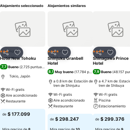
Alojamiento seleccionado
Alojamientos similares
Hotel
Hotel
Hotel
3 Estrellas
4 Estrellas
4 Estrellas
Compartir
Agregar a favoritos
Compartir
Agregar a favoritos
Compartir
Agregar 
Hotel New Tohoku
Shinjuku Granbell
Shinagawa Prince
Hotel
Hotel
7,7
Bueno
(
2.725 puntuaciones
)
8,1
7,9
Muy bueno
(
17.784 puntuaciones
Bueno
)
(
48.157 pu
Tokio, Japón
a 0.8 km de: Estación de
a 4.7 km de: Estaci
tren de Shinjuku
tren de Shibuya
Wi-Fi gratis
Wi-Fi gratis
Wi-Fi gratis
Aire acondicionado
Aire acondicionado
Piscina
Restaurante
Restaurante
Estacionamiento
Ver precios
$ 177.099
de
Ver precios
Ver precios
$ 298.247
$ 299.376
de
de
Mira precios de
8
Mira precios de
10
Mira precios de
9