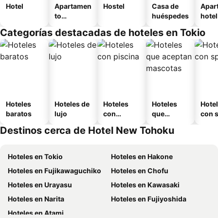
Hotel
Apartamen
Hostel
Casa de
Apar
to
huéspedes
hotel
amueblad
Categorías destacadas de hoteles en Tokio
o
Hoteles
Hoteles de
Hoteles
Hoteles
Hote
baratos
lujo
con
que
con 
piscina
aceptan
Destinos cerca de Hotel New Tohoku
mascotas
Hoteles en Tokio
Hoteles en Hakone
Hoteles en Fujikawaguchiko
Hoteles en Chofu
Hoteles en Urayasu
Hoteles en Kawasaki
Hoteles en Narita
Hoteles en Fujiyoshida
Hoteles en Atami